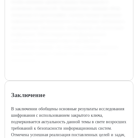
Особое внимание уделяется анализу безопасности и
возможных уязвимостей. Предварительно проведен обзор
литературы по криптографии, изучены базовые принципы
информационной безопасности и установлены требования к
программному обеспечению, необходимому для реализации
шифрования. Работа направлена на формирование
комплексного понимания темы и приобретение
практических навыков, что позволит успешно применять
полученные знания в учебной и профессиональной
деятельности.
Заключение
В заключении обобщены основные результаты исследования
шифрования с использованием закрытого ключа,
подчеркивается актуальность данной темы в свете возросших
требований к безопасности информационных систем.
Отмечена успешная реализация поставленных целей и задач,