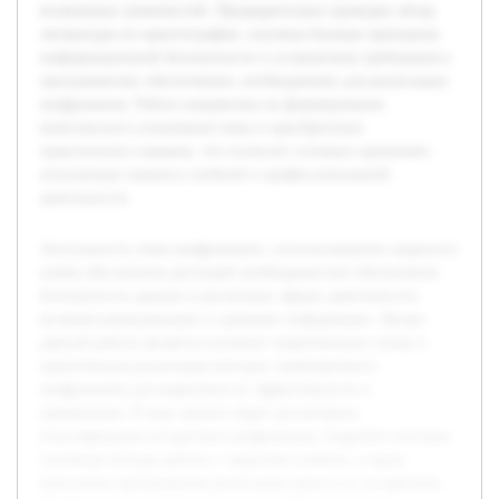
возможных уязвимостей. Предварительно проведен обзор
литературы по криптографии, изучены базовые принципы
информационной безопасности и установлены требования к
программному обеспечению, необходимому для реализации
шифрования. Работа направлена на формирование
комплексного понимания темы и приобретение
практических навыков, что позволит успешно применять
полученные знания в учебной и профессиональной
деятельности.
Актуальность темы шифрования с использованием закрытого
ключа обусловлена растущей необходимостью обеспечения
безопасности данных в различных сферах деятельности,
включая коммуникации и хранение информации. Целью
данной работы является изучение теоретических основ и
практическая реализация методов симметричного
шифрования для выявления их эффективности и
применения. В ходе проекта будет рассмотрена
классификация алгоритмов шифрования, подробно изучены
основные методы работы с закрытым ключом, а также
выполнена программная реализация одного из алгоритмов.