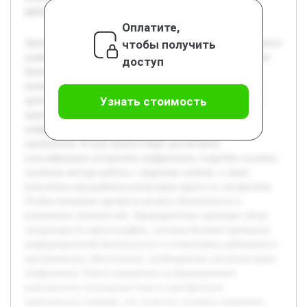
деятельности.
Оплатите,
чтобы получить
Актуальность темы шифрования с использованием закрытого
ключа обусловлена растущей необходимостью обеспечения
доступ
безопасности данных в различных сферах деятельности,
включая коммуникации и хранение информации. Целью
Узнать стоимость
данной работы является изучение теоретических основ и
практическая реализация методов симметричного
шифрования для выявления их эффективности и
применения. В ходе проекта будет рассмотрена
классификация алгоритмов шифрования, подробно изучены
основные методы работы с закрытым ключом, а также
выполнена программная реализация одного из алгоритмов.
Особое внимание уделяется анализу безопасности и
возможных уязвимостей. Предварительно проведен обзор
литературы по криптографии, изучены базовые принципы
информационной безопасности и установлены требования к
программному обеспечению, необходимому для реализации
шифрования. Работа направлена на формирование
комплексного понимания темы и приобретение
практических навыков, что позволит успешно применять