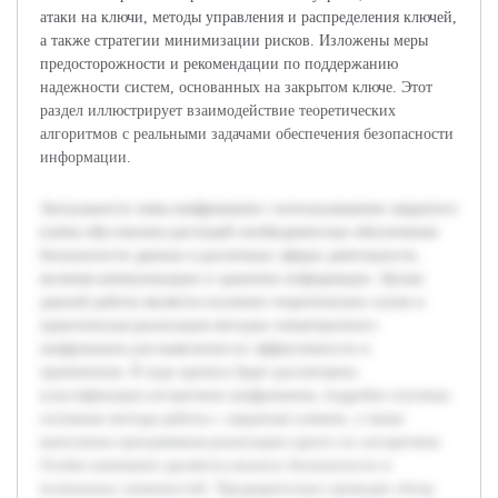
атаки на ключи, методы управления и распределения ключей,
а также стратегии минимизации рисков. Изложены меры
предосторожности и рекомендации по поддержанию
надежности систем, основанных на закрытом ключе. Этот
раздел иллюстрирует взаимодействие теоретических
алгоритмов с реальными задачами обеспечения безопасности
информации.
Актуальность темы шифрования с использованием закрытого
ключа обусловлена растущей необходимостью обеспечения
безопасности данных в различных сферах деятельности,
включая коммуникации и хранение информации. Целью
данной работы является изучение теоретических основ и
практическая реализация методов симметричного
шифрования для выявления их эффективности и
применения. В ходе проекта будет рассмотрена
классификация алгоритмов шифрования, подробно изучены
основные методы работы с закрытым ключом, а также
выполнена программная реализация одного из алгоритмов.
Особое внимание уделяется анализу безопасности и
возможных уязвимостей. Предварительно проведен обзор