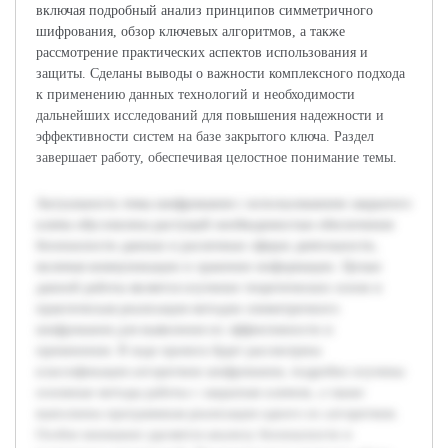
включая подробный анализ принципов симметричного
шифрования, обзор ключевых алгоритмов, а также
рассмотрение практических аспектов использования и
защиты. Сделаны выводы о важности комплексного подхода
к применению данных технологий и необходимости
дальнейших исследований для повышения надежности и
эффективности систем на базе закрытого ключа. Раздел
завершает работу, обеспечивая целостное понимание темы.
Актуальность темы шифрования с использованием закрытого
ключа обусловлена растущей необходимостью обеспечения
безопасности данных в различных сферах деятельности,
включая коммуникации и хранение информации. Целью
данной работы является изучение теоретических основ и
практическая реализация методов симметричного
шифрования для выявления их эффективности и
применения. В ходе проекта будет рассмотрена
классификация алгоритмов шифрования, подробно изучены
основные методы работы с закрытым ключом, а также
выполнена программная реализация одного из алгоритмов.
Особое внимание уделяется анализу безопасности и