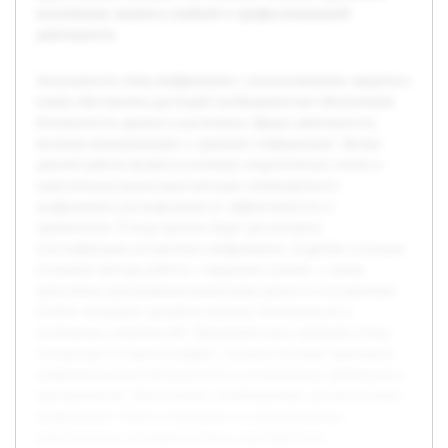
полученные знания в учебной и профессиональной
деятельности.
Актуальность темы шифрования с использованием закрытого
ключа обусловлена растущей необходимостью обеспечения
безопасности данных в различных сферах деятельности,
включая коммуникации и хранение информации. Целью
данной работы является изучение теоретических основ и
практическая реализация методов симметричного
шифрования для выявления их эффективности и
применения. В ходе проекта будет рассмотрена
классификация алгоритмов шифрования, подробно изучены
основные методы работы с закрытым ключом, а также
выполнена программная реализация одного из алгоритмов.
Особое внимание уделяется анализу безопасности и
возможных уязвимостей. Предварительно проведен обзор
литературы по криптографии, изучены базовые принципы
информационной безопасности и установлены требования к
программному обеспечению, необходимому для реализации
шифрования. Работа направлена на формирование
комплексного понимания темы и приобретение