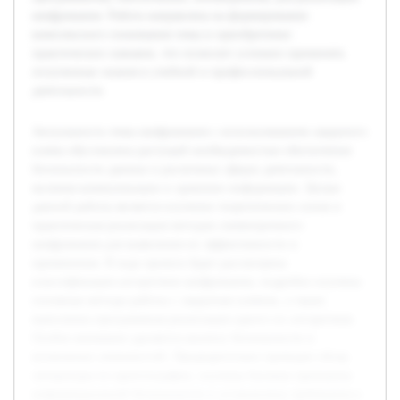
шифрования. Работа направлена на формирование
комплексного понимания темы и приобретение
практических навыков, что позволит успешно применять
полученные знания в учебной и профессиональной
деятельности.
Актуальность темы шифрования с использованием закрытого
ключа обусловлена растущей необходимостью обеспечения
безопасности данных в различных сферах деятельности,
включая коммуникации и хранение информации. Целью
данной работы является изучение теоретических основ и
практическая реализация методов симметричного
шифрования для выявления их эффективности и
применения. В ходе проекта будет рассмотрена
классификация алгоритмов шифрования, подробно изучены
основные методы работы с закрытым ключом, а также
выполнена программная реализация одного из алгоритмов.
Особое внимание уделяется анализу безопасности и
возможных уязвимостей. Предварительно проведен обзор
литературы по криптографии, изучены базовые принципы
информационной безопасности и установлены требования к