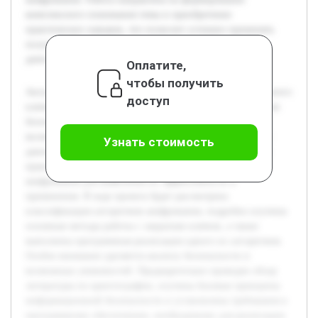
комплексного понимания темы и приобретение
практических навыков, что позволит успешно применять
полученные знания в учебной и профессиональной
деятельности.
Оплатите,
чтобы получить
Актуальность темы шифрования с использованием закрытого
доступ
ключа обусловлена растущей необходимостью обеспечения
безопасности данных в различных сферах деятельности,
включая коммуникации и хранение информации. Целью
Узнать стоимость
данной работы является изучение теоретических основ и
практическая реализация методов симметричного
шифрования для выявления их эффективности и
применения. В ходе проекта будет рассмотрена
классификация алгоритмов шифрования, подробно изучены
основные методы работы с закрытым ключом, а также
выполнена программная реализация одного из алгоритмов.
Особое внимание уделяется анализу безопасности и
возможных уязвимостей. Предварительно проведен обзор
литературы по криптографии, изучены базовые принципы
информационной безопасности и установлены требования к
программному обеспечению, необходимому для реализации