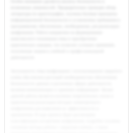
Особое внимание уделяется анализу безопасности и
возможных уязвимостей. Предварительно проведен обзор
литературы по криптографии, изучены базовые принципы
информационной безопасности и установлены требования к
программному обеспечению, необходимому для реализации
шифрования. Работа направлена на формирование
комплексного понимания темы и приобретение
практических навыков, что позволит успешно применять
полученные знания в учебной и профессиональной
деятельности.
Актуальность темы шифрования с использованием закрытого
ключа обусловлена растущей необходимостью обеспечения
безопасности данных в различных сферах деятельности,
включая коммуникации и хранение информации. Целью
данной работы является изучение теоретических основ и
практическая реализация методов симметричного
шифрования для выявления их эффективности и
применения. В ходе проекта будет рассмотрена
классификация алгоритмов шифрования, подробно изучены
основные методы работы с закрытым ключом, а также