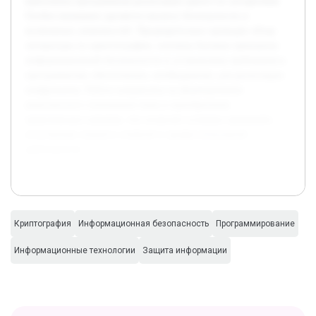
выполнена программная реализация одного из алгоритмов.
Особое внимание уделяется анализу безопасности и
возможных уязвимостей. Предварительно проведен обзор
литературы по криптографии, изучены базовые принципы
информационной безопасности и установлены требования к
программному обеспечению, необходимому для реализации
шифрования. Работа направлена на формирование
комплексного понимания темы и приобретение
практических навыков, что позволит успешно применять
полученные знания в учебной и профессиональной
деятельности.
Криптография
Информационная безопасность
Программирование
Информационные технологии
Защита информации