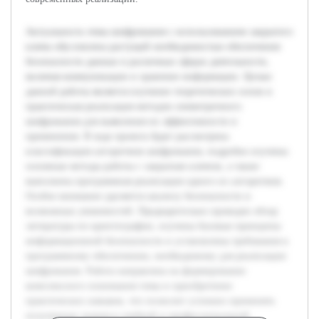
Актуальность темы шифрования с использованием закрытого
ключа обусловлена растущей необходимостью обеспечения
безопасности данных в различных сферах деятельности,
включая коммуникации и хранение информации. Целью
данной работы является изучение теоретических основ и
практическая реализация методов симметричного
шифрования для выявления их эффективности и
применения. В ходе проекта будет рассмотрена
классификация алгоритмов шифрования, подробно изучены
основные методы работы с закрытым ключом, а также
выполнена программная реализация одного из алгоритмов.
Особое внимание уделяется анализу безопасности и
возможных уязвимостей. Предварительно проведен обзор
литературы по криптографии, изучены базовые принципы
информационной безопасности и установлены требования к
программному обеспечению, необходимому для реализации
шифрования. Работа направлена на формирование
комплексного понимания темы и приобретение
практических навыков, что позволит успешно применять
полученные знания в учебной и профессиональной