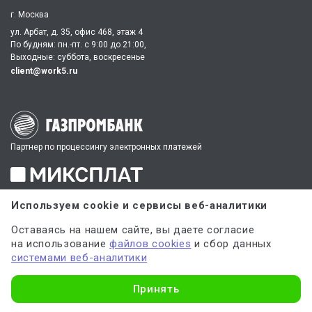
г. Москва
ул. Арбат, д. 35, офис 468, этаж 4
По будням: пн.-пт. c 9:00 до 21:00,
Выходные: суббота, воскресенье
client@work5.ru
Партнер по процессингу электронных платежей
Партнер по обеспечению безопасных платежей
Используем cookie и сервисы веб-аналитики
Оставаясь на нашем сайте, вы даете согласие
ИНН 540535727161,
ОГРН 312547621900150
на использование
файлов cookies
и сбор данных
системами веб-аналитики
Материалы, полученные в результате оказания услуг, могут
Узнать стоимость
использоваться только в качестве дополнительного инструмента для
Принять
решения имеющихся у вас задач, сбора информации и источников,
но не являются готовым решением.