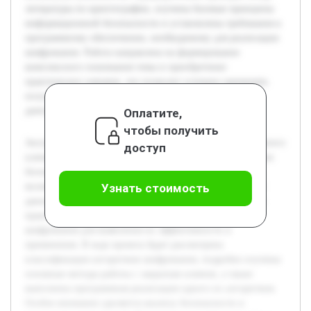
литературы по криптографии, изучены базовые принципы
информационной безопасности и установлены требования к
программному обеспечению, необходимому для реализации
шифрования. Работа направлена на формирование
комплексного понимания темы и приобретение
практических навыков, что позволит успешно применять
полученные знания в учебной и профессиональной
деятельности.
Оплатите,
чтобы получить
Актуальность темы шифрования с использованием закрытого
доступ
ключа обусловлена растущей необходимостью обеспечения
безопасности данных в различных сферах деятельности,
включая коммуникации и хранение информации. Целью
Узнать стоимость
данной работы является изучение теоретических основ и
практическая реализация методов симметричного
шифрования для выявления их эффективности и
применения. В ходе проекта будет рассмотрена
классификация алгоритмов шифрования, подробно изучены
основные методы работы с закрытым ключом, а также
выполнена программная реализация одного из алгоритмов.
Особое внимание уделяется анализу безопасности и