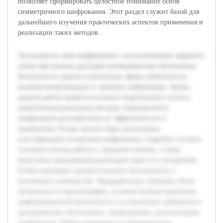
позволяет сформировать целостное понимание основ
симметричного шифрования. Этот раздел служит базой для
дальнейшего изучения практических аспектов применения и
реализации таких методов.
Актуальность темы шифрования с использованием закрытого
ключа обусловлена растущей необходимостью обеспечения
безопасности данных в различных сферах деятельности,
включая коммуникации и хранение информации. Целью
данной работы является изучение теоретических основ и
практическая реализация методов симметричного
шифрования для выявления их эффективности и
применения. В ходе проекта будет рассмотрена
классификация алгоритмов шифрования, подробно изучены
основные методы работы с закрытым ключом, а также
выполнена программная реализация одного из алгоритмов.
Особое внимание уделяется анализу безопасности и
возможных уязвимостей. Предварительно проведен обзор
литературы по криптографии, изучены базовые принципы
информационной безопасности и установлены требования к
программному обеспечению, необходимому для реализации
шифрования. Работа направлена на формирование