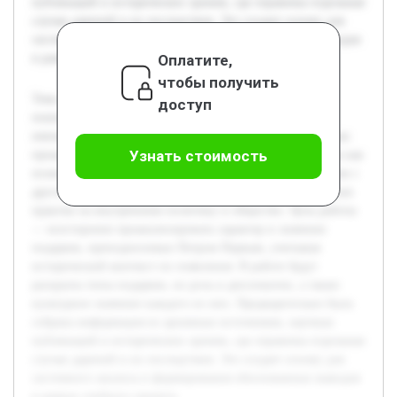
публикаций и исторических хроник, где отражены отдельные
случаи дарений и их последствия. Это создает основу для
системного анализа и формирования обоснованных выводов
Оплатите,
в рамках учебного проекта.
чтобы получить
Тема подарков Петра Первого является важной для
доступ
понимания не только личностных отношений русского
императора, но и сложных дипломатических и культурных
Узнать стоимость
процессов эпохи. Исследование этой темы актуально, так как
позволяет раскрыть новые аспекты взаимодействия России с
другими странами в XVIII веке, а также влияние подобных
практик на внутреннюю политику и общество. Цель работы
— всесторонне проанализировать характер и значение
подарков, преподносимых Петром Первым, учитывая
исторический контекст их появления. В работе будут
раскрыты типы подарков, их роль в дипломатии, а также
культурное значение каждого из них. Предварительно была
собрана информация из архивных источников, научных
публикаций и исторических хроник, где отражены отдельные
случаи дарений и их последствия. Это создает основу для
системного анализа и формирования обоснованных выводов
в рамках учебного проекта.