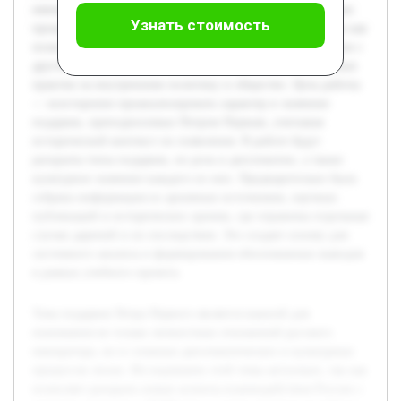
императора, но и сложных дипломатических и культурных
Узнать стоимость
процессов эпохи. Исследование этой темы актуально, так как
позволяет раскрыть новые аспекты взаимодействия России с
другими странами в XVIII веке, а также влияние подобных
практик на внутреннюю политику и общество. Цель работы
— всесторонне проанализировать характер и значение
подарков, преподносимых Петром Первым, учитывая
исторический контекст их появления. В работе будут
раскрыты типы подарков, их роль в дипломатии, а также
культурное значение каждого из них. Предварительно была
собрана информация из архивных источников, научных
публикаций и исторических хроник, где отражены отдельные
случаи дарений и их последствия. Это создает основу для
системного анализа и формирования обоснованных выводов
в рамках учебного проекта.
Тема подарков Петра Первого является важной для
понимания не только личностных отношений русского
императора, но и сложных дипломатических и культурных
процессов эпохи. Исследование этой темы актуально, так как
позволяет раскрыть новые аспекты взаимодействия России с