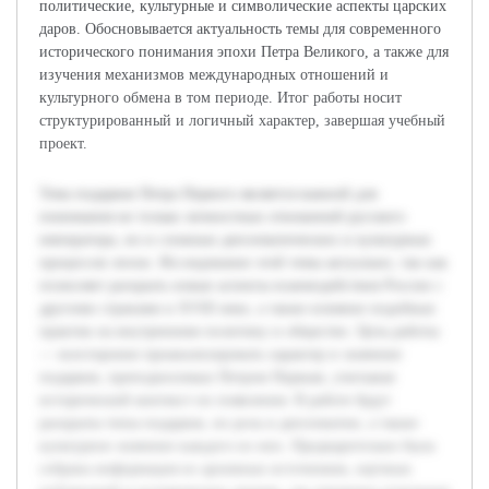
политические, культурные и символические аспекты царских
даров. Обосновывается актуальность темы для современного
исторического понимания эпохи Петра Великого, а также для
изучения механизмов международных отношений и
культурного обмена в том периоде. Итог работы носит
структурированный и логичный характер, завершая учебный
проект.
Тема подарков Петра Первого является важной для
понимания не только личностных отношений русского
императора, но и сложных дипломатических и культурных
процессов эпохи. Исследование этой темы актуально, так как
позволяет раскрыть новые аспекты взаимодействия России с
другими странами в XVIII веке, а также влияние подобных
практик на внутреннюю политику и общество. Цель работы
— всесторонне проанализировать характер и значение
подарков, преподносимых Петром Первым, учитывая
исторический контекст их появления. В работе будут
раскрыты типы подарков, их роль в дипломатии, а также
культурное значение каждого из них. Предварительно была
собрана информация из архивных источников, научных