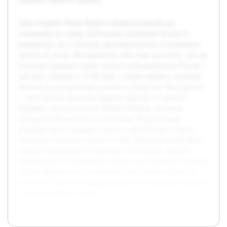
Тема подарков Петра Первого является важной для
понимания не только личностных отношений русского
императора, но и сложных дипломатических и культурных
процессов эпохи. Исследование этой темы актуально, так как
позволяет раскрыть новые аспекты взаимодействия России с
другими странами в XVIII веке, а также влияние подобных
практик на внутреннюю политику и общество. Цель работы
— всесторонне проанализировать характер и значение
подарков, преподносимых Петром Первым, учитывая
исторический контекст их появления. В работе будут
раскрыты типы подарков, их роль в дипломатии, а также
культурное значение каждого из них. Предварительно была
собрана информация из архивных источников, научных
публикаций и исторических хроник, где отражены отдельные
случаи дарений и их последствия. Это создает основу для
системного анализа и формирования обоснованных выводов
в рамках учебного проекта.