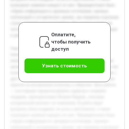
культурное значение каждого из них. Предварительно была
собрана информация из архивных источников, научных
публикаций и исторических хроник, где отражены отдельные
случаи дарений и их последствия. Это создает основу для
системного анализа и формирования обоснованных выводов
Оплатите,
в рамках учебного проекта.
чтобы получить
доступ
Тема подарков Петра Первого является важной для
понимания не только личностных отношений русского
императора, но и сложных дипломатических и культурных
Узнать стоимость
процессов эпохи. Исследование этой темы актуально, так как
позволяет раскрыть новые аспекты взаимодействия России с
другими странами в XVIII веке, а также влияние подобных
практик на внутреннюю политику и общество. Цель работы
— всесторонне проанализировать характер и значение
подарков, преподносимых Петром Первым, учитывая
исторический контекст их появления. В работе будут
раскрыты типы подарков, их роль в дипломатии, а также
культурное значение каждого из них. Предварительно была
собрана информация из архивных источников, научных
публикаций и исторических хроник, где отражены отдельные