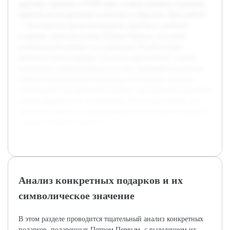
другими странами в XVIII веке, а также влияние подобных
практик на внутреннюю политику и общество. Цель работы
— всесторонне проанализировать характер и значение
подарков, преподносимых Петром Первым, учитывая
исторический контекст их появления. В работе будут
раскрыты типы подарков, их роль в дипломатии, а также
культурное значение каждого из них. Предварительно была
собрана информация из архивных источников, научных
публикаций и исторических хроник, где отражены отдельные
случаи дарений и их последствия. Это создает основу для
системного анализа и формирования обоснованных выводов
в рамках учебного проекта.
Анализ конкретных подарков и их
символическое значение
В этом разделе проводится тщательный анализ конкретных
подарков, подаренных Петром Первым, с выделением их