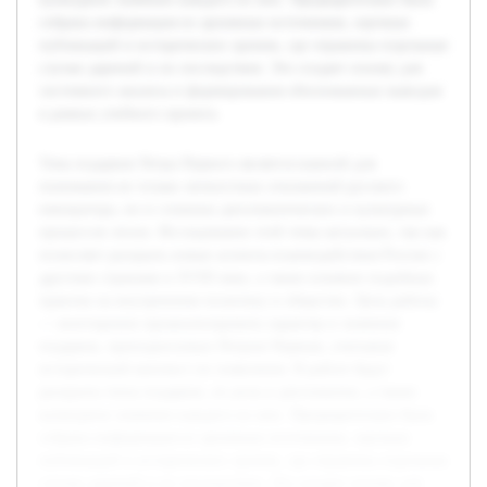
собрана информация из архивных источников, научных
публикаций и исторических хроник, где отражены отдельные
случаи дарений и их последствия. Это создает основу для
системного анализа и формирования обоснованных выводов
в рамках учебного проекта.
Тема подарков Петра Первого является важной для
понимания не только личностных отношений русского
императора, но и сложных дипломатических и культурных
процессов эпохи. Исследование этой темы актуально, так как
позволяет раскрыть новые аспекты взаимодействия России с
другими странами в XVIII веке, а также влияние подобных
практик на внутреннюю политику и общество. Цель работы
— всесторонне проанализировать характер и значение
подарков, преподносимых Петром Первым, учитывая
исторический контекст их появления. В работе будут
раскрыты типы подарков, их роль в дипломатии, а также
культурное значение каждого из них. Предварительно была
собрана информация из архивных источников, научных
публикаций и исторических хроник, где отражены отдельные
случаи дарений и их последствия. Это создает основу для