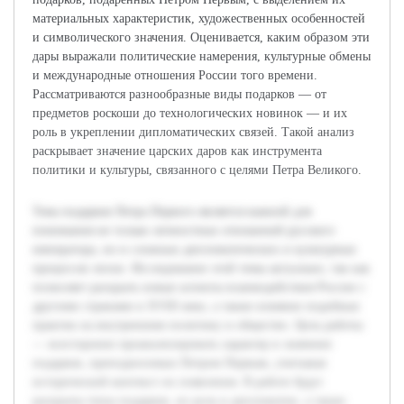
материальных характеристик, художественных особенностей
и символического значения. Оценивается, каким образом эти
дары выражали политические намерения, культурные обмены
и международные отношения России того времени.
Рассматриваются разнообразные виды подарков — от
предметов роскоши до технологических новинок — и их
роль в укреплении дипломатических связей. Такой анализ
раскрывает значение царских даров как инструмента
политики и культуры, связанного с целями Петра Великого.
Тема подарков Петра Первого является важной для
понимания не только личностных отношений русского
императора, но и сложных дипломатических и культурных
процессов эпохи. Исследование этой темы актуально, так как
позволяет раскрыть новые аспекты взаимодействия России с
другими странами в XVIII веке, а также влияние подобных
практик на внутреннюю политику и общество. Цель работы
— всесторонне проанализировать характер и значение
подарков, преподносимых Петром Первым, учитывая
исторический контекст их появления. В работе будут
раскрыты типы подарков, их роль в дипломатии, а также