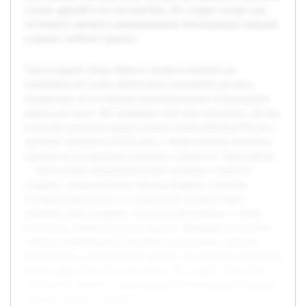
случаи дарений и их последствия. Это создает основу для
системного анализа и формирования обоснованных выводов
в рамках учебного проекта.
Тема подарков Петра Первого является важной для
понимания не только личностных отношений русского
императора, но и сложных дипломатических и культурных
процессов эпохи. Исследование этой темы актуально, так как
позволяет раскрыть новые аспекты взаимодействия России с
другими странами в XVIII веке, а также влияние подобных
практик на внутреннюю политику и общество. Цель работы
— всесторонне проанализировать характер и значение
подарков, преподносимых Петром Первым, учитывая
исторический контекст их появления. В работе будут
раскрыты типы подарков, их роль в дипломатии, а также
культурное значение каждого из них. Предварительно была
собрана информация из архивных источников, научных
публикаций и исторических хроник, где отражены отдельные
случаи дарений и их последствия. Это создает основу для
системного анализа и формирования обоснованных выводов
в рамках учебного проекта.