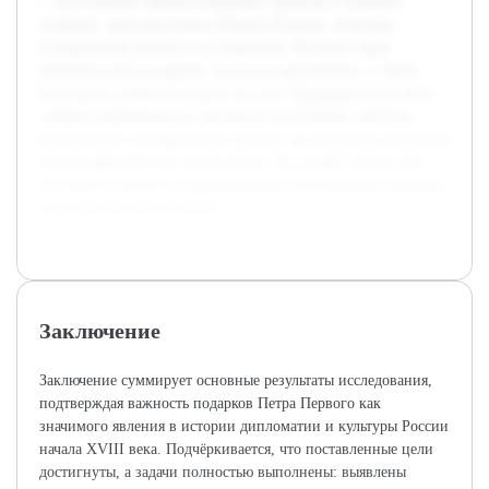
— всесторонне проанализировать характер и значение
подарков, преподносимых Петром Первым, учитывая
исторический контекст их появления. В работе будут
раскрыты типы подарков, их роль в дипломатии, а также
культурное значение каждого из них. Предварительно была
собрана информация из архивных источников, научных
публикаций и исторических хроник, где отражены отдельные
случаи дарений и их последствия. Это создает основу для
системного анализа и формирования обоснованных выводов
в рамках учебного проекта.
Заключение
Заключение суммирует основные результаты исследования,
подтверждая важность подарков Петра Первого как
значимого явления в истории дипломатии и культуры России
начала XVIII века. Подчёркивается, что поставленные цели
достигнуты, а задачи полностью выполнены: выявлены