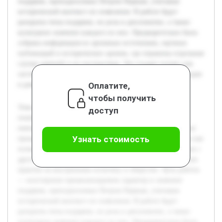
подарков, преподносимых Петром Первым, учитывая
исторический контекст их появления. В работе будут
раскрыты типы подарков, их роль в дипломатии, а также
культурное значение каждого из них. Предварительно была
собрана информация из архивных источников, научных
публикаций и исторических хроник, где отражены отдельные
случаи дарений и их последствия. Это создает основу для
системного анализа и формирования обоснованных выводов
Оплатите,
в рамках учебного проекта.
чтобы получить
Тема подарков Петра Первого является важной для
доступ
понимания не только личностных отношений русского
императора, но и сложных дипломатических и культурных
Узнать стоимость
процессов эпохи. Исследование этой темы актуально, так как
позволяет раскрыть новые аспекты взаимодействия России с
другими странами в XVIII веке, а также влияние подобных
практик на внутреннюю политику и общество. Цель работы
— всесторонне проанализировать характер и значение
подарков, преподносимых Петром Первым, учитывая
исторический контекст их появления. В работе будут
раскрыты типы подарков, их роль в дипломатии, а также
культурное значение каждого из них. Предварительно была