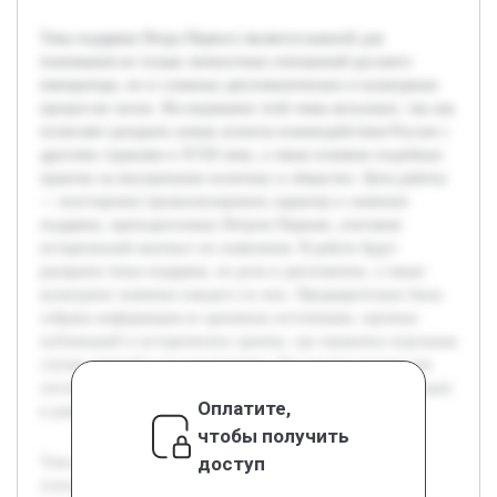
Тема подарков Петра Первого является важной для
понимания не только личностных отношений русского
императора, но и сложных дипломатических и культурных
процессов эпохи. Исследование этой темы актуально, так как
позволяет раскрыть новые аспекты взаимодействия России с
другими странами в XVIII веке, а также влияние подобных
практик на внутреннюю политику и общество. Цель работы
— всесторонне проанализировать характер и значение
подарков, преподносимых Петром Первым, учитывая
исторический контекст их появления. В работе будут
раскрыты типы подарков, их роль в дипломатии, а также
культурное значение каждого из них. Предварительно была
собрана информация из архивных источников, научных
публикаций и исторических хроник, где отражены отдельные
случаи дарений и их последствия. Это создает основу для
системного анализа и формирования обоснованных выводов
Оплатите,
в рамках учебного проекта.
чтобы получить
доступ
Тема подарков Петра Первого является важной для
понимания не только личностных отношений русского