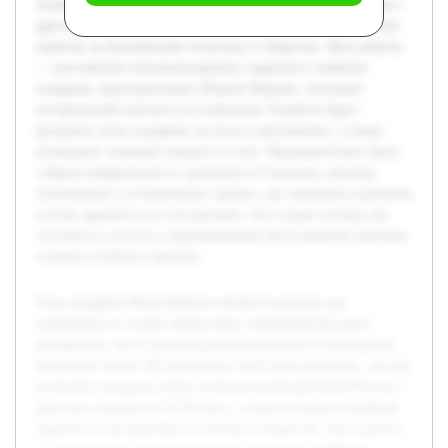
позволяет раскрыть новые аспекты взаимодействия России с
другими странами в XVIII веке, а также влияние подобных
практик на внутреннюю политику и общество. Цель работы
— всесторонне проанализировать характер и значение
подарков, преподносимых Петром Первым, учитывая
исторический контекст их появления. В работе будут
раскрыты типы подарков, их роль в дипломатии, а также
культурное значение каждого из них. Предварительно была
собрана информация из архивных источников, научных
публикаций и исторических хроник, где отражены отдельные
случаи дарений и их последствия. Это создает основу для
системного анализа и формирования обоснованных выводов
в рамках учебного проекта.
Тема подарков Петра Первого является важной для
понимания не только личностных отношений русского
императора, но и сложных дипломатических и культурных
процессов эпохи. Исследование этой темы актуально, так как
позволяет раскрыть новые аспекты взаимодействия России с
другими странами в XVIII веке, а также влияние подобных
практик на внутреннюю политику и общество. Цель работы