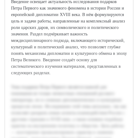
Введение освещает актуальность исследования подарков
Петра Первого как значимого феномена в истории России и
европейской дипломатии XVIII века. В нём формулируются
цель и задачи работы, направленные на комплексный анализ
роли царских даров, их символического и политического
значения. Раздел подчёркивает важность
междисциплинарного подхода, включающего исторический,
культурный и политический анализ, что позволяет глубже
понять механизмы дипломатии и культурного обмена в эпоху
Петра Великого. Введение создаёт основу для
систематического изучения материалов, представленных в
следующих разделах.
Тема подарков Петра Первого является важной для
понимания не только личностных отношений русского
императора, но и сложных дипломатических и культурных
процессов эпохи. Исследование этой темы актуально, так как
позволяет раскрыть новые аспекты взаимодействия России с
другими странами в XVIII веке, а также влияние подобных
практик на внутреннюю политику и общество. Цель работы
— всесторонне проанализировать характер и значение