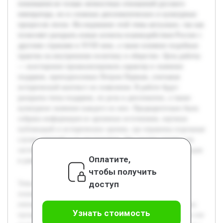
понимания не только личностных отношений русского
императора, но и сложных дипломатических и культурных
процессов эпохи. Исследование этой темы актуально, так как
позволяет раскрыть новые аспекты взаимодействия России с
другими странами в XVIII веке, а также влияние подобных
практик на внутреннюю политику и общество. Цель работы
— всесторонне проанализировать характер и значение
подарков, преподносимых Петром Первым, учитывая
исторический контекст их появления. В работе будут
раскрыты типы подарков, их роль в дипломатии, а также
культурное значение каждого из них. Предварительно была
собрана информация из архивных источников, научных
публикаций и исторических хроник, где отражены отдельные
случаи дарений и их последствия. Это создает основу для
системного анализа и формирования обоснованных выводов
Оплатите,
в рамках учебного проекта.
чтобы получить
доступ
Тема подарков Петра Первого является важной для
понимания не только личностных отношений русского
императора, но и сложных дипломатических и культурных
Узнать стоимость
процессов эпохи. Исследование этой темы актуально, так как