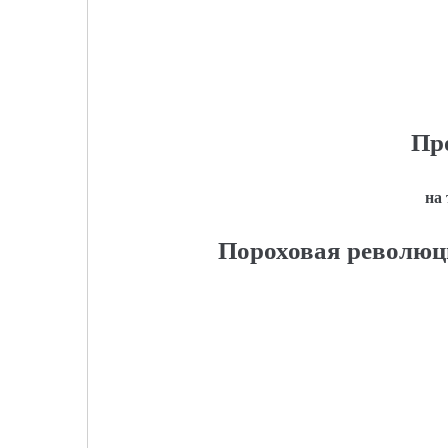
Пр
на
Пороховая революци