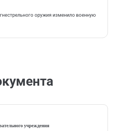
 огнестрельного оружия изменило военную
окумента
вательного учреждения