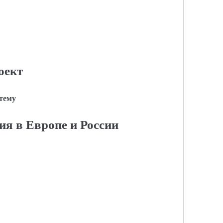
оект
 тему
я в Европе и России