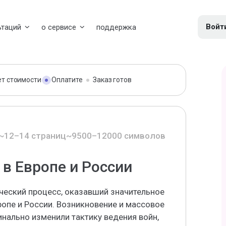
Войт
ьтаций
о сервисе
поддержка
ет стоимости
Оплатите
Заказ готов
~12–14 страниц
~9500–12000 символов
в Европе и России
еский процесс, оказавший значительное
ропе и России. Возникновение и массовое
нально изменили тактику ведения войн,