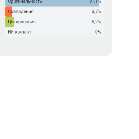
Оригинальность
91,1%
Совпадения
3,7%
Цитирования
5,2%
ИИ-контент
0%