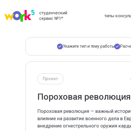
студенческий
типы консул
сервис №1
*
Укажите тип и тему работы
Расч
Проект
Пороховая революция 
Пороховая революция — важный историч
влияние на развитие военного дела в Ев
внедрение огнестрельного оружия карди