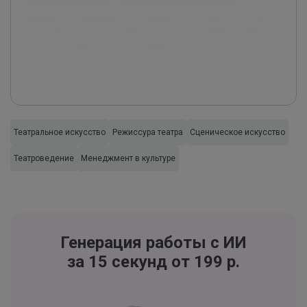
сотрудниками театра, а также изучены внутренние
документы, касающиеся постановки. Это создает базу для
последовательного и содержательного изложения материала,
способствующего развитию профессиональных компетенций
и улучшению учебного процесса в театральных вузах.
Театральное искусство
Режиссура театра
Сценическое искусство
Театроведение
Менеджмент в культуре
Генерация работы с ИИ
за 15 секунд от 199 р.