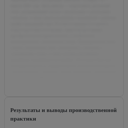
апреля 2026 года. Цель работы — подготовить детальный
отчет, раскрывающий процесс организации и реализации
спектакля, а также проанализировать полученный студентом
профессиональный опыт. В отчете планируется осветить
этапы подготовки постановки, практические навыки,
приобретенные во время участия, и особенности
взаимодействия с коллективом театра. Предварительно была
собрана информация через наблюдения и интервью с
сотрудниками театра, а также изучены внутренние
документы, касающиеся постановки. Это создает базу для
последовательного и содержательного изложения материала,
способствующего развитию профессиональных компетенций
и улучшению учебного процесса в театральных вузах.
Результаты и выводы производственной
практики