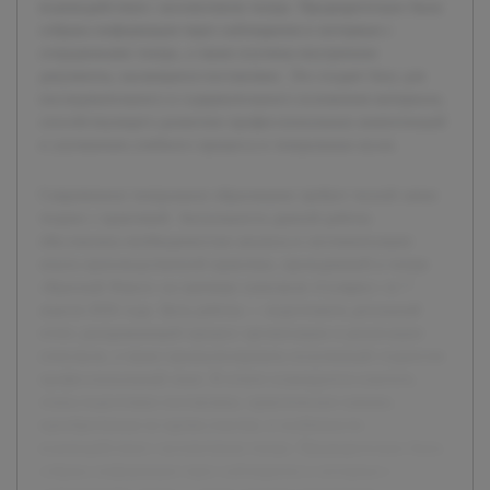
взаимодействия с коллективом театра. Предварительно была
собрана информация через наблюдения и интервью с
сотрудниками театра, а также изучены внутренние
документы, касающиеся постановки. Это создает базу для
последовательного и содержательного изложения материала,
способствующего развитию профессиональных компетенций
и улучшению учебного процесса в театральных вузах.
Современное театральное образование требует тесной связи
теории с практикой. Актуальность данной работы
обусловлена необходимостью анализа и систематизации
опыта производственной практики, проходившей в театре
«Красный Факел» на примере спектакля «Солярис» от 7
апреля 2026 года. Цель работы — подготовить детальный
отчет, раскрывающий процесс организации и реализации
спектакля, а также проанализировать полученный студентом
профессиональный опыт. В отчете планируется осветить
этапы подготовки постановки, практические навыки,
приобретенные во время участия, и особенности
взаимодействия с коллективом театра. Предварительно была
собрана информация через наблюдения и интервью с