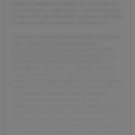
документы, касающиеся постановки. Это создает базу для
последовательного и содержательного изложения материала,
способствующего развитию профессиональных компетенций
и улучшению учебного процесса в театральных вузах.
Современное театральное образование требует тесной связи
теории с практикой. Актуальность данной работы
обусловлена необходимостью анализа и систематизации
опыта производственной практики, проходившей в театре
«Красный Факел» на примере спектакля «Солярис» от 7
апреля 2026 года. Цель работы — подготовить детальный
отчет, раскрывающий процесс организации и реализации
спектакля, а также проанализировать полученный студентом
профессиональный опыт. В отчете планируется осветить
этапы подготовки постановки, практические навыки,
приобретенные во время участия, и особенности
взаимодействия с коллективом театра. Предварительно была
собрана информация через наблюдения и интервью с
сотрудниками театра, а также изучены внутренние
документы, касающиеся постановки. Это создает базу для
последовательного и содержательного изложения материала,