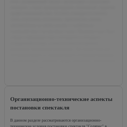
отчет, раскрывающий процесс организации и реализации
спектакля, а также проанализировать полученный студентом
профессиональный опыт. В отчете планируется осветить
этапы подготовки постановки, практические навыки,
приобретенные во время участия, и особенности
взаимодействия с коллективом театра. Предварительно была
собрана информация через наблюдения и интервью с
сотрудниками театра, а также изучены внутренние
документы, касающиеся постановки. Это создает базу для
последовательного и содержательного изложения материала,
способствующего развитию профессиональных компетенций
и улучшению учебного процесса в театральных вузах.
Организационно-технические аспекты
постановки спектакля
В данном разделе рассматриваются организационно-
технические условия постановки спектакля "Солярис" в