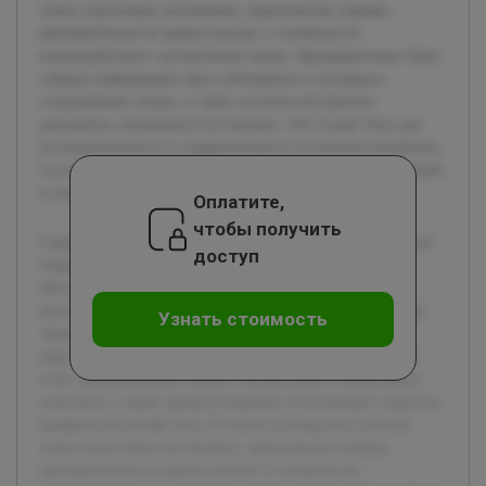
этапы подготовки постановки, практические навыки,
приобретенные во время участия, и особенности
взаимодействия с коллективом театра. Предварительно была
собрана информация через наблюдения и интервью с
сотрудниками театра, а также изучены внутренние
документы, касающиеся постановки. Это создает базу для
последовательного и содержательного изложения материала,
способствующего развитию профессиональных компетенций
и улучшению учебного процесса в театральных вузах.
Оплатите,
чтобы получить
Современное театральное образование требует тесной связи
доступ
теории с практикой. Актуальность данной работы
обусловлена необходимостью анализа и систематизации
опыта производственной практики, проходившей в театре
Узнать стоимость
«Красный Факел» на примере спектакля «Солярис» от 7
апреля 2026 года. Цель работы — подготовить детальный
отчет, раскрывающий процесс организации и реализации
спектакля, а также проанализировать полученный студентом
профессиональный опыт. В отчете планируется осветить
этапы подготовки постановки, практические навыки,
приобретенные во время участия, и особенности