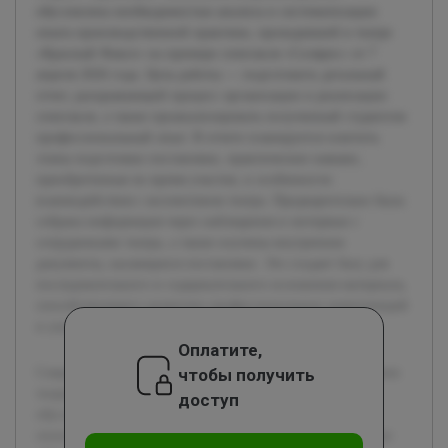
обусловлена необходимостью анализа и систематизации
опыта производственной практики, проходившей в театре
«Красный Факел» на примере спектакля «Солярис» от 7
апреля 2026 года. Цель работы — подготовить детальный
отчет, раскрывающий процесс организации и реализации
спектакля, а также проанализировать полученный студентом
профессиональный опыт. В отчете планируется осветить
этапы подготовки постановки, практические навыки,
приобретенные во время участия, и особенности
взаимодействия с коллективом театра. Предварительно была
собрана информация через наблюдения и интервью с
сотрудниками театра, а также изучены внутренние
документы, касающиеся постановки. Это создает базу для
последовательного и содержательного изложения материала,
способствующего развитию профессиональных компетенций
и улучшению учебного процесса в театральных вузах.
Оплатите,
чтобы получить
Современное театральное образование требует тесной связи
теории с практикой. Актуальность данной работы
доступ
обусловлена необходимостью анализа и систематизации
опыта производственной практики, проходившей в театре