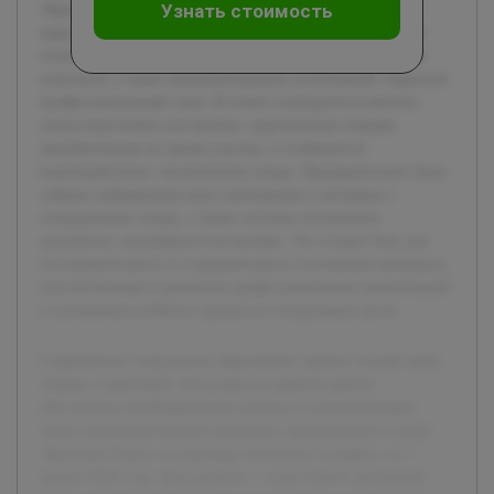
Узнать стоимость
«Красный Факел» на примере спектакля «Солярис» от 7
апреля 2026 года. Цель работы — подготовить детальный
отчет, раскрывающий процесс организации и реализации
спектакля, а также проанализировать полученный студентом
профессиональный опыт. В отчете планируется осветить
этапы подготовки постановки, практические навыки,
приобретенные во время участия, и особенности
взаимодействия с коллективом театра. Предварительно была
собрана информация через наблюдения и интервью с
сотрудниками театра, а также изучены внутренние
документы, касающиеся постановки. Это создает базу для
последовательного и содержательного изложения материала,
способствующего развитию профессиональных компетенций
и улучшению учебного процесса в театральных вузах.
Современное театральное образование требует тесной связи
теории с практикой. Актуальность данной работы
обусловлена необходимостью анализа и систематизации
опыта производственной практики, проходившей в театре
«Красный Факел» на примере спектакля «Солярис» от 7
апреля 2026 года. Цель работы — подготовить детальный