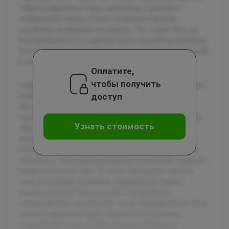
собрана информация через наблюдения и интервью с
сотрудниками театра, а также изучены внутренние
документы, касающиеся постановки. Это создает базу для
последовательного и содержательного изложения материала,
способствующего развитию профессиональных компетенций
и улучшению учебного процесса в театральных вузах.
Оплатите,
чтобы получить
Современное театральное образование требует тесной связи
доступ
теории с практикой. Актуальность данной работы
обусловлена необходимостью анализа и систематизации
опыта производственной практики, проходившей в театре
Узнать стоимость
«Красный Факел» на примере спектакля «Солярис» от 7
апреля 2026 года. Цель работы — подготовить детальный
отчет, раскрывающий процесс организации и реализации
спектакля, а также проанализировать полученный студентом
профессиональный опыт. В отчете планируется осветить
этапы подготовки постановки, практические навыки,
приобретенные во время участия, и особенности
взаимодействия с коллективом театра. Предварительно была
собрана информация через наблюдения и интервью с
сотрудниками театра, а также изучены внутренние