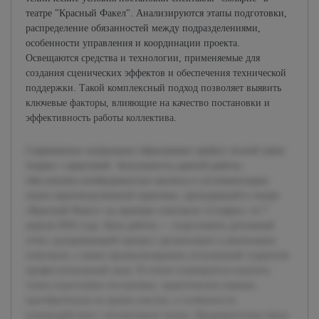
театре "Красный Факел". Анализируются этапы подготовки,
распределение обязанностей между подразделениями,
особенности управления и координации проекта.
Освещаются средства и технологии, применяемые для
создания сценических эффектов и обеспечения технической
поддержки. Такой комплексный подход позволяет выявить
ключевые факторы, влияющие на качество постановки и
эффективность работы коллектива.
Современное театральное образование требует тесной связи
теории с практикой. Актуальность данной работы
обусловлена необходимостью анализа и систематизации
опыта производственной практики, проходившей в театре
«Красный Факел» на примере спектакля «Солярис» от 7
апреля 2026 года. Цель работы — подготовить детальный
отчет, раскрывающий процесс организации и реализации
спектакля, а также проанализировать полученный студентом
профессиональный опыт. В отчете планируется осветить
этапы подготовки постановки, практические навыки,
приобретенные во время участия, и особенности
взаимодействия с коллективом театра. Предварительно была