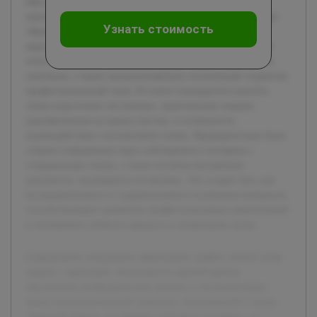
обусловлена необходимостью анализа и систематизации
опыта производственной практики, проходившей в театре
Узнать стоимость
«Красный Факел» на примере спектакля «Солярис» от 7
апреля 2026 года. Цель работы — подготовить детальный
отчет, раскрывающий процесс организации и реализации
спектакля, а также проанализировать полученный студентом
профессиональный опыт. В отчете планируется осветить
этапы подготовки постановки, практические навыки,
приобретенные во время участия, и особенности
взаимодействия с коллективом театра. Предварительно была
собрана информация через наблюдения и интервью с
сотрудниками театра, а также изучены внутренние
документы, касающиеся постановки. Это создает базу для
последовательного и содержательного изложения материала,
способствующего развитию профессиональных компетенций
и улучшению учебного процесса в театральных вузах.
Современное театральное образование требует тесной связи
теории с практикой. Актуальность данной работы
обусловлена необходимостью анализа и систематизации
опыта производственной практики, проходившей в театре
«Красный Факел» на примере спектакля «Солярис» от 7