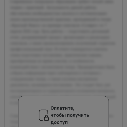
Современное театральное образование требует тесной связи
теории с практикой. Актуальность данной работы
обусловлена необходимостью анализа и систематизации
опыта производственной практики, проходившей в театре
«Красный Факел» на примере спектакля «Солярис» от 7
апреля 2026 года. Цель работы — подготовить детальный
отчет, раскрывающий процесс организации и реализации
спектакля, а также проанализировать полученный студентом
профессиональный опыт. В отчете планируется осветить
этапы подготовки постановки, практические навыки,
приобретенные во время участия, и особенности
взаимодействия с коллективом театра. Предварительно была
собрана информация через наблюдения и интервью с
сотрудниками театра, а также изучены внутренние
документы, касающиеся постановки. Это создает базу для
последовательного и содержательного изложения материала,
способствующего развитию профессиональных компетенций
и улучшению учебного процесса в театральных вузах.
Оплатите,
чтобы получить
Современное театральное образование требует тесной связи
доступ
теории с практикой. Актуальность данной работы