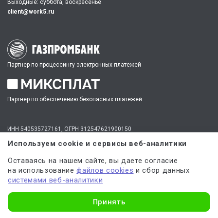
Выходные: суббота, воскресенье
client@work5.ru
Партнер по процессингу электронных платежей
Партнер по обеспечению безопасных платежей
ИНН 540535727161,
ОГРН 312547621900150
Используем cookie и сервисы веб-аналитики
Материалы, полученные в результате оказания услуг, могут
Оставаясь на нашем сайте, вы даете согласие
использоваться только в качестве дополнительного инструмента для
решения имеющихся у вас задач, сбора информации и источников,
на использование
файлов cookies
и сбор данных
но не являются готовым решением.
системами веб-аналитики
* №1 на рынке консультационных услуг для студентов по количеству
стационарных офисов-филиалов в 14 городах России (от Иркутска до
Узнать стоимость
Москвы,
полный перечень филиалов
). Зона обслуживания онлайн —
Принять
вся Россия.
Мы
используем файлы cookie
и
сервисы веб-аналитики