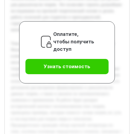
для доказательств теорем. Это позволяет строить дальнейшее
исследование на прочной теоретической основе и делать
работу полезной для студентов и преподавателей,
стремящихся разобраться в сложных аспектах
математической теории.
Оплатите,
чтобы получить
Тема исследования посвящена изучению теоремы о шаре
доступ
Феникса и теоремы Бахана-Тарского, которые являются
ключевыми результатами в области топологии и теории
множеств. Актуальность темы обусловлена тем, что эти
Узнать стоимость
теоремы демонстрируют глубокие и иногда парадоксальные
свойства бесконечных множеств, что важно для понимания
основ современной математики. Цель работы заключается в
детальном рассмотрении формулировок и доказательств
данных теорем, а также в анализе их математического
значения и применения. В работе будет раскрыт
исторический контекст возникновения этих теорем,
приведены примеры, которые помогут лучше понять их суть
и последствия для теории меры и топологии.
Предварительно проведён обзор научной литературы по
теме, изучены основные определения и понятия, связанные с