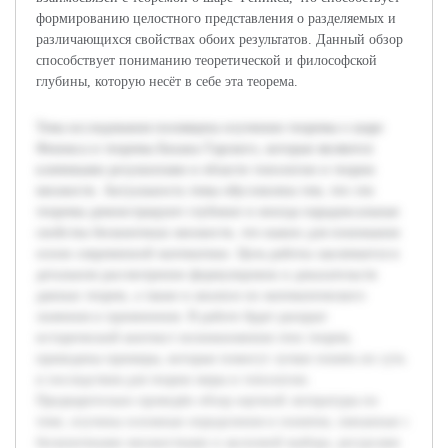
формированию целостного представления о разделяемых и
различающихся свойствах обоих результатов. Данный обзор
способствует пониманию теоретической и философской
глубины, которую несёт в себе эта теорема.
Тема исследования посвящена изучению теоремы о шаре
Феникса и теоремы Бахана-Тарского, которые являются
ключевыми результатами в области топологии и теории
множеств. Актуальность темы обусловлена тем, что эти
теоремы демонстрируют глубокие и иногда парадоксальные
свойства бесконечных множеств, что важно для понимания
основ современной математики. Цель работы заключается в
детальном рассмотрении формулировок и доказательств
данных теорем, а также в анализе их математического
значения и применения. В работе будет раскрыт
исторический контекст возникновения этих теорем,
приведены примеры, которые помогут лучше понять их суть
и последствия для теории меры и топологии.
Предварительно проведён обзор научной литературы по
теме, изучены основные определения и понятия, связанные с
бесконечными множествами и аксиомой выбора, ресурсами