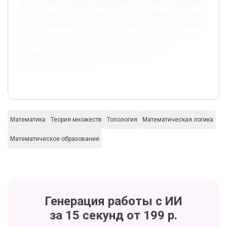
теме, изучены основные определения и понятия, связанные с
бесконечными множествами и аксиомой выбора, ресурсами
для доказательств теорем. Это позволяет строить дальнейшее
исследование на прочной теоретической основе и делать
работу полезной для студентов и преподавателей,
стремящихся разобраться в сложных аспектах
математической теории.
Математика
Теория множеств
Топология
Математическая логика
Математическое образование
Генерация работы с ИИ
за 15 секунд от 199 р.