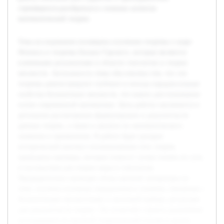
стремящихся разобраться в сложных аспектах
математической теории.
Тема исследования посвящена изучению теоремы о шаре
Феникса и теоремы Бахана-Тарского, которые являются
ключевыми результатами в области топологии и теории
множеств. Актуальность темы обусловлена тем, что эти
теоремы демонстрируют глубокие и иногда парадоксальные
свойства бесконечных множеств, что важно для понимания
основ современной математики. Цель работы заключается в
детальном рассмотрении формулировок и доказательств
данных теорем, а также в анализе их математического
значения и применения. В работе будет раскрыт
исторический контекст возникновения этих теорем,
приведены примеры, которые помогут лучше понять их суть
и последствия для теории меры и топологии.
Предварительно проведён обзор научной литературы по
теме, изучены основные определения и понятия, связанные с
бесконечными множествами и аксиомой выбора, ресурсами
для доказательств теорем. Это позволяет строить дальнейшее
исследование на прочной теоретической основе и делать