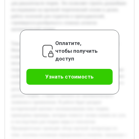
для доказательств теорем. Это позволяет строить дальнейшее
исследование на прочной теоретической основе и делать
работу полезной для студентов и преподавателей,
стремящихся разобраться в сложных аспектах
математической теории.
Оплатите,
Тема исследования посвящена изучению теоремы о шаре
чтобы получить
Феникса и теоремы Бахана-Тарского, которые являются
ключевыми результатами в области топологии и теории
доступ
множеств. Актуальность темы обусловлена тем, что эти
теоремы демонстрируют глубокие и иногда парадоксальные
Узнать стоимость
свойства бесконечных множеств, что важно для понимания
основ современной математики. Цель работы заключается в
детальном рассмотрении формулировок и доказательств
данных теорем, а также в анализе их математического
значения и применения. В работе будет раскрыт
исторический контекст возникновения этих теорем,
приведены примеры, которые помогут лучше понять их суть
и последствия для теории меры и топологии.
Предварительно проведён обзор научной литературы по
теме, изучены основные определения и понятия, связанные с