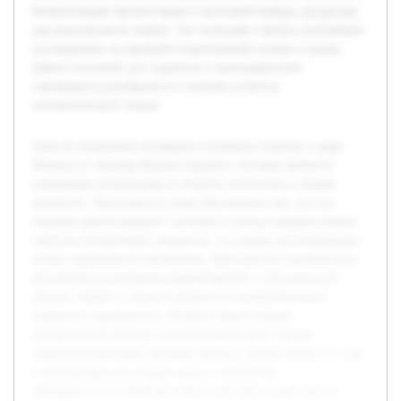
бесконечными множествами и аксиомой выбора, ресурсами
для доказательств теорем. Это позволяет строить дальнейшее
исследование на прочной теоретической основе и делать
работу полезной для студентов и преподавателей,
стремящихся разобраться в сложных аспектах
математической теории.
Тема исследования посвящена изучению теоремы о шаре
Феникса и теоремы Бахана-Тарского, которые являются
ключевыми результатами в области топологии и теории
множеств. Актуальность темы обусловлена тем, что эти
теоремы демонстрируют глубокие и иногда парадоксальные
свойства бесконечных множеств, что важно для понимания
основ современной математики. Цель работы заключается в
детальном рассмотрении формулировок и доказательств
данных теорем, а также в анализе их математического
значения и применения. В работе будет раскрыт
исторический контекст возникновения этих теорем,
приведены примеры, которые помогут лучше понять их суть
и последствия для теории меры и топологии.
Предварительно проведён обзор научной литературы по