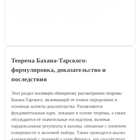
исследование на прочной теоретической основе и делать
работу полезной для студентов и преподавателей,
стремящихся разобраться в сложных аспектах
математической теории.
Теорема Бахана-Тарского:
формулировка, доказательство и
последствия
Этот раздел посвящён обширному рассмотрению теоремы
Бахана-Тарского, включающей её точное определение и
основные аспекты доказательства. Разъясняются
фундаментальные идеи, лежащие в основе теоремы, а также
обсуждаются её значительные последствия, включая
парадоксальные результаты и вызовы, связанные с понятием
измеримости и аксиомой выбора. Также проводится анализ
взаимосвязей с теоремой о шаре Феникса, что способствует