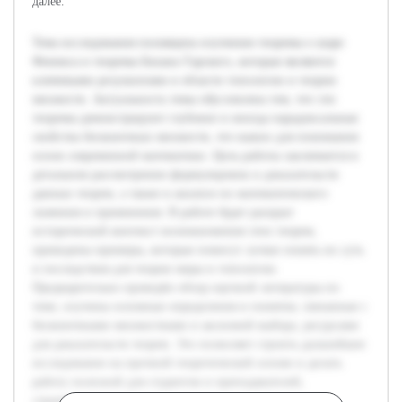
далее.
Тема исследования посвящена изучению теоремы о шаре
Феникса и теоремы Бахана-Тарского, которые являются
ключевыми результатами в области топологии и теории
множеств. Актуальность темы обусловлена тем, что эти
теоремы демонстрируют глубокие и иногда парадоксальные
свойства бесконечных множеств, что важно для понимания
основ современной математики. Цель работы заключается в
детальном рассмотрении формулировок и доказательств
данных теорем, а также в анализе их математического
значения и применения. В работе будет раскрыт
исторический контекст возникновения этих теорем,
приведены примеры, которые помогут лучше понять их суть
и последствия для теории меры и топологии.
Предварительно проведён обзор научной литературы по
теме, изучены основные определения и понятия, связанные с
бесконечными множествами и аксиомой выбора, ресурсами
для доказательств теорем. Это позволяет строить дальнейшее
исследование на прочной теоретической основе и делать
работу полезной для студентов и преподавателей,
стремящихся разобраться в сложных аспектах