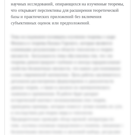
научных исследований, опирающихся на изученные теоремы,
что открывает перспективы для расширения теоретической
базы и практических приложений без включения
субъективных оценок или предположений.
Тема исследования посвящена изучению теоремы о шаре
Феникса и теоремы Бахана-Тарского, которые являются
ключевыми результатами в области топологии и теории
множеств. Актуальность темы обусловлена тем, что эти
теоремы демонстрируют глубокие и иногда парадоксальные
свойства бесконечных множеств, что важно для понимания
основ современной математики. Цель работы заключается в
детальном рассмотрении формулировок и доказательств
данных теорем, а также в анализе их математического
значения и применения. В работе будет раскрыт
исторический контекст возникновения этих теорем,
приведены примеры, которые помогут лучше понять их суть
и последствия для теории меры и топологии.
Предварительно проведён обзор научной литературы по
теме, изучены основные определения и понятия, связанные с
бесконечными множествами и аксиомой выбора, ресурсами