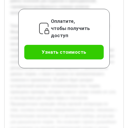
работу полезной для студентов и преподавателей,
стремящихся разобраться в сложных аспектах
математической теории.
Оплатите,
Тема исследования посвящена изучению теоремы о шаре
чтобы получить
Феникса и теоремы Бахана-Тарского, которые являются
доступ
ключевыми результатами в области топологии и теории
множеств. Актуальность темы обусловлена тем, что эти
теоремы демонстрируют глубокие и иногда парадоксальные
Узнать стоимость
свойства бесконечных множеств, что важно для понимания
основ современной математики. Цель работы заключается в
детальном рассмотрении формулировок и доказательств
данных теорем, а также в анализе их математического
значения и применения. В работе будет раскрыт
исторический контекст возникновения этих теорем,
приведены примеры, которые помогут лучше понять их суть
и последствия для теории меры и топологии.
Предварительно проведён обзор научной литературы по
теме, изучены основные определения и понятия, связанные с
бесконечными множествами и аксиомой выбора, ресурсами
для доказательств теорем. Это позволяет строить дальнейшее
исследование на прочной теоретической основе и делать