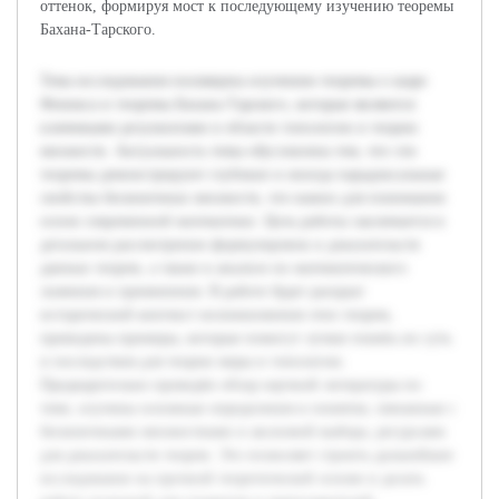
оттенок, формируя мост к последующему изучению теоремы
Бахана-Тарского.
Тема исследования посвящена изучению теоремы о шаре
Феникса и теоремы Бахана-Тарского, которые являются
ключевыми результатами в области топологии и теории
множеств. Актуальность темы обусловлена тем, что эти
теоремы демонстрируют глубокие и иногда парадоксальные
свойства бесконечных множеств, что важно для понимания
основ современной математики. Цель работы заключается в
детальном рассмотрении формулировок и доказательств
данных теорем, а также в анализе их математического
значения и применения. В работе будет раскрыт
исторический контекст возникновения этих теорем,
приведены примеры, которые помогут лучше понять их суть
и последствия для теории меры и топологии.
Предварительно проведён обзор научной литературы по
теме, изучены основные определения и понятия, связанные с
бесконечными множествами и аксиомой выбора, ресурсами
для доказательств теорем. Это позволяет строить дальнейшее
исследование на прочной теоретической основе и делать