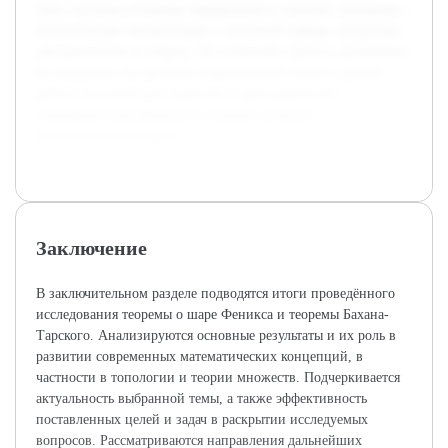
теме, изучены основные определения и понятия, связанные с
бесконечными множествами и аксиомой выбора, ресурсами
для доказательств теорем. Это позволяет строить дальнейшее
исследование на прочной теоретической основе и делать
работу полезной для студентов и преподавателей,
стремящихся разобраться в сложных аспектах
математической теории.
Заключение
В заключительном разделе подводятся итоги проведённого
исследования теоремы о шаре Феникса и теоремы Бахана-
Тарского. Анализируются основные результаты и их роль в
развитии современных математических концепций, в
частности в топологии и теории множеств. Подчеркивается
актуальность выбранной темы, а также эффективность
поставленных целей и задач в раскрытии исследуемых
вопросов. Рассматриваются направления дальнейших