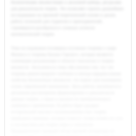
бесконечными множествами и аксиомой выбора, ресурсами
для доказательств теорем. Это позволяет строить дальнейшее
исследование на прочной теоретической основе и делать
работу полезной для студентов и преподавателей,
стремящихся разобраться в сложных аспектах
математической теории.
Тема исследования посвящена изучению теоремы о шаре
Феникса и теоремы Бахана-Тарского, которые являются
ключевыми результатами в области топологии и теории
множеств. Актуальность темы обусловлена тем, что эти
теоремы демонстрируют глубокие и иногда парадоксальные
свойства бесконечных множеств, что важно для понимания
основ современной математики. Цель работы заключается в
детальном рассмотрении формулировок и доказательств
данных теорем, а также в анализе их математического
значения и применения. В работе будет раскрыт
исторический контекст возникновения этих теорем,
приведены примеры, которые помогут лучше понять их суть
и последствия для теории меры и топологии.
Предварительно проведён обзор научной литературы по