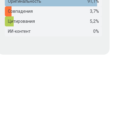
Оригинальность
91,1%
Совпадения
3,7%
Цитирования
5,2%
ИИ-контент
0%