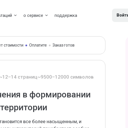
Войт
ьтаций
о сервисе
поддержка
ет стоимости
Оплатите
Заказ готов
~12–14 страниц
~9500–12000 символов
нения в формировании
 территории
тановится все более насыщенным, и