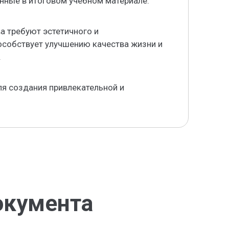
нные в итоговом учебном материале.
а требуют эстетичного и
особствует улучшению качества жизни и
.
я создания привлекательной и
окумента