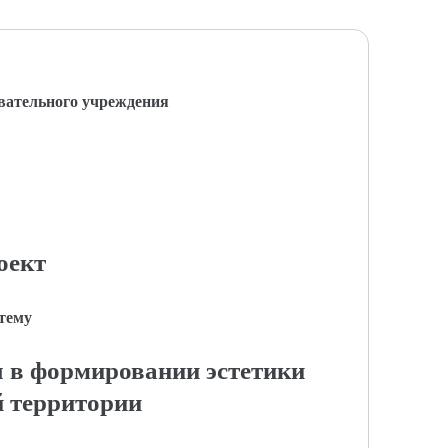
вательного учреждения
оект
 тему
я в формировании эстетики
 территории