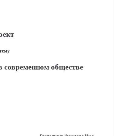
оект
 тему
в современном обществе