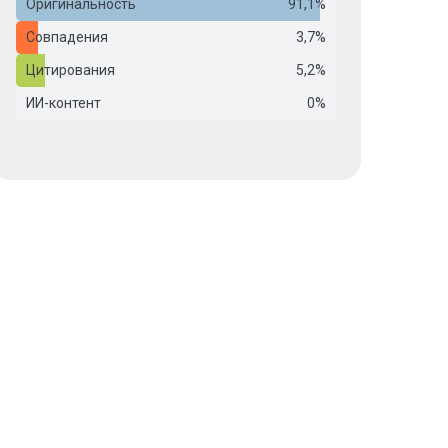
Оригинальность
91,1%
Совпадения
3,7%
Цитирования
5,2%
ИИ-контент
0%