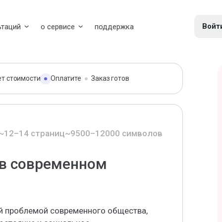
Войт
ьтаций
о сервисе
поддержка
ет стоимости
Оплатите
Заказ готов
~12–14 страниц
~9500–12000 символов
 в современном
й проблемой современного общества,