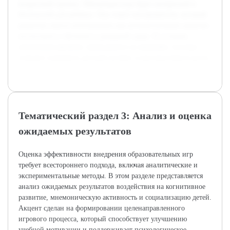
возрастной группы. Обучающая игра будет интересной и
безопасной для ребёнка. Она станет инструментом, который
родители смогут использовать как вспомогательное средство
воспитания и обучения в домашней среде. В условиях
увеличения времени, проводимого за экранами, эта игра
поможет направить детский интерес в конструктивное русло.
Тематический раздел 3: Анализ и оценка
ожидаемых результатов
Оценка эффективности внедрения образовательных игр
требует всестороннего подхода, включая аналитические и
экспериментальные методы. В этом разделе представляется
анализ ожидаемых результатов воздействия на когнитивное
развитие, мнемоническую активность и социализацию детей.
Акцент сделан на формировании целенаправленного
игрового процесса, который способствует улучшению
учебной мотивации и поддерживает психологическое