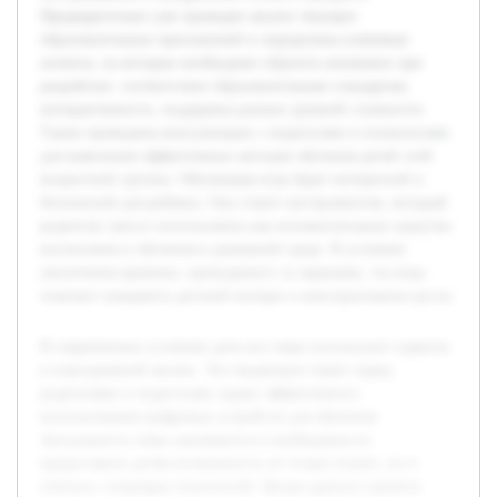
Предварительно уже проведен анализ текущих
образовательных приложений и определены ключевые
аспекты, на которые необходимо обратить внимание при
разработке: соответствие образовательным стандартам,
интерактивность, поддержка разных уровней сложности.
Также проведены консультации с педагогами и психологами
для выяснения эффективных методов обучения детей этой
возрастной группы. Обучающая игра будет интересной и
безопасной для ребёнка. Она станет инструментом, который
родители смогут использовать как вспомогательное средство
воспитания и обучения в домашней среде. В условиях
увеличения времени, проводимого за экранами, эта игра
поможет направить детский интерес в конструктивное русло.
В современных условиях дети все чаще используют гаджеты
в повседневной жизни. Эта тенденция ставит перед
родителями и педагогами задачу эффективного
использования цифровых устройств для обучения.
Актуальность темы заключается в необходимости
предоставить детям возможность не только играть, но и
учиться с помощью технологий. Целью данного проекта