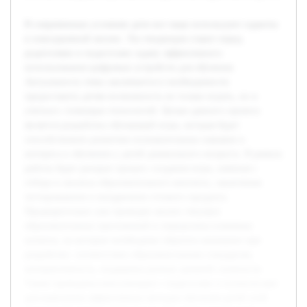
В современных условиях дети все чаще используют гаджеты
в повседневной жизни. Эта тенденция ставит перед
родителями и педагогами задачу эффективного
использования цифровых устройств для обучения.
Актуальность темы заключается в необходимости
предоставить детям возможность не только играть, но и
учиться с помощью технологий. Целью данного проекта
является разработка обучающей игры, которая будет
способствовать развитию познавательных навыков и
интереса к обучению у детей дошкольного возраста. В рамках
работы будет раскрыт процесс создания игры, начиная с
отбора и анализа образовательного контента, заканчивая
тестированием и внедрением готового продукта.
Предварительно уже проведен анализ текущих
образовательных приложений и определены ключевые
аспекты, на которые необходимо обратить внимание при
разработке: соответствие образовательным стандартам,
интерактивность, поддержка разных уровней сложности.
Также проведены консультации с педагогами и психологами
для выяснения эффективных методов обучения детей этой