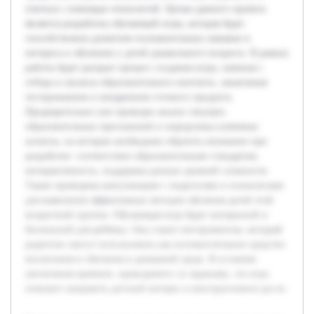
учиться с помощью технологий. Целью данного проекта
является разработка обучающей игры, которая будет
способствовать развитию познавательных навыков и
интереса к обучению у детей дошкольного возраста. В рамках
работы будет раскрыт процесс создания игры, начиная с
отбора и анализа образовательного контента, заканчивая
тестированием и внедрением готового продукта.
Предварительно уже проведен анализ текущих
образовательных приложений и определены ключевые
аспекты, на которые необходимо обратить внимание при
разработке: соответствие образовательным стандартам,
интерактивность, поддержка разных уровней сложности.
Также проведены консультации с педагогами и психологами
для выяснения эффективных методов обучения детей этой
возрастной группы. Обучающая игра будет интересной и
безопасной для ребёнка. Она станет инструментом, который
родители смогут использовать как вспомогательное средство
воспитания и обучения в домашней среде. В условиях
увеличения времени, проводимого за экранами, эта игра
поможет направить детский интерес в конструктивное русло.