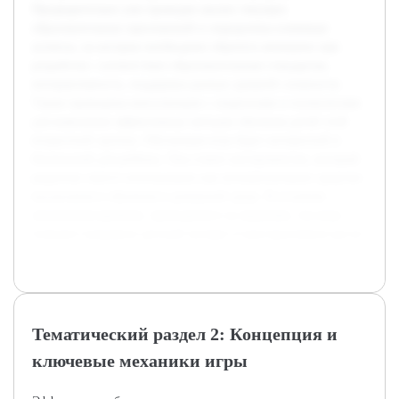
Предварительно уже проведен анализ текущих
образовательных приложений и определены ключевые
аспекты, на которые необходимо обратить внимание при
разработке: соответствие образовательным стандартам,
интерактивность, поддержка разных уровней сложности.
Также проведены консультации с педагогами и психологами
для выяснения эффективных методов обучения детей этой
возрастной группы. Обучающая игра будет интересной и
безопасной для ребёнка. Она станет инструментом, который
родители смогут использовать как вспомогательное средство
воспитания и обучения в домашней среде. В условиях
увеличения времени, проводимого за экранами, эта игра
поможет направить детский интерес в конструктивное русло.
Тематический раздел 2: Концепция и
ключевые механики игры