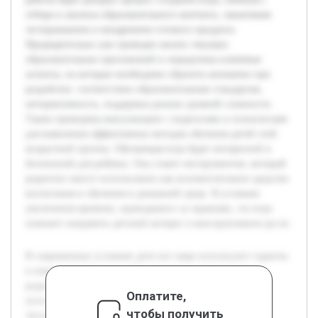
отбора и анализа образовательного контента, заканчивая
тестированием и внедрением готового продукта.
Предварительно уже проведен анализ текущих
образовательных приложений и определены ключевые
аспекты, на которые необходимо обратить внимание при
разработке: соответствие образовательным стандартам,
интерактивность, поддержка разных уровней сложности.
Также проведены консультации с педагогами и психологами
для выяснения эффективных методов обучения детей этой
возрастной группы. Обучающая игра будет интересной и
безопасной для ребёнка. Она станет инструментом, который
родители смогут использовать как вспомогательное средство
воспитания и обучения в домашней среде. В условиях
увеличения времени, проводимого за экранами, эта игра
поможет направить детский интерес в конструктивное русло.
В современных условиях дети все чаще используют гаджеты
в повседневной жизни. Эта тенденция ставит перед
родителями и педагогами задачу эффективного
Оплатите,
использования цифровых устройств для обучения.
чтобы получить
Актуальность темы заключается в необходимости