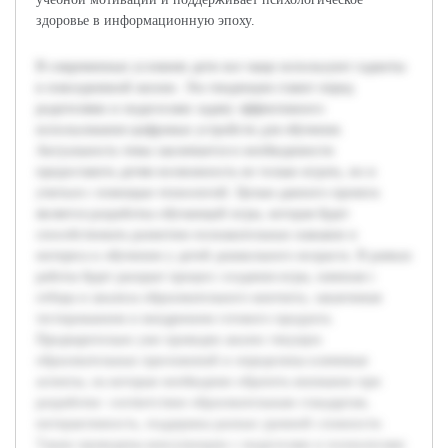
здоровье в информационную эпоху.
В современных условиях дети все чаще используют гаджеты
в повседневной жизни. Эта тенденция ставит перед
родителями и педагогами задачу эффективного
использования цифровых устройств для обучения.
Актуальность темы заключается в необходимости
предоставить детям возможность не только играть, но и
учиться с помощью технологий. Целью данного проекта
является разработка обучающей игры, которая будет
способствовать развитию познавательных навыков и
интереса к обучению у детей дошкольного возраста. В рамках
работы будет раскрыт процесс создания игры, начиная с
отбора и анализа образовательного контента, заканчивая
тестированием и внедрением готового продукта.
Предварительно уже проведен анализ текущих
образовательных приложений и определены ключевые
аспекты, на которые необходимо обратить внимание при
разработке: соответствие образовательным стандартам,
интерактивность, поддержка разных уровней сложности.
Также проведены консультации с педагогами и психологами