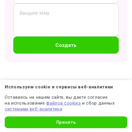
Создать
Используем cookie и сервисы веб-аналитики
Оставаясь на нашем сайте, вы даете согласие
Результаты проверки
на использование
файлов cookies
и сбор данных
системами веб-аналитики
Узнать стоимость
Оригинальность
91,1%
Принять
Совпадения
3,7%