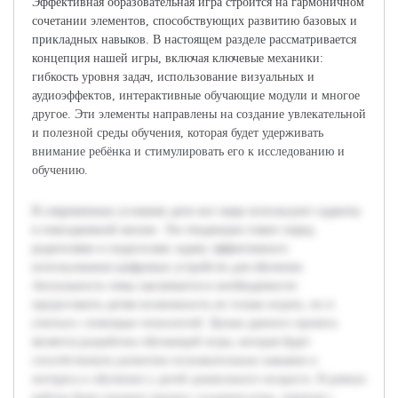
Эффективная образовательная игра строится на гармоничном
сочетании элементов, способствующих развитию базовых и
прикладных навыков. В настоящем разделе рассматривается
концепция нашей игры, включая ключевые механики:
гибкость уровня задач, использование визуальных и
аудиоэффектов, интерактивные обучающие модули и многое
другое. Эти элементы направлены на создание увлекательной
и полезной среды обучения, которая будет удерживать
внимание ребёнка и стимулировать его к исследованию и
обучению.
В современных условиях дети все чаще используют гаджеты
в повседневной жизни. Эта тенденция ставит перед
родителями и педагогами задачу эффективного
использования цифровых устройств для обучения.
Актуальность темы заключается в необходимости
предоставить детям возможность не только играть, но и
учиться с помощью технологий. Целью данного проекта
является разработка обучающей игры, которая будет
способствовать развитию познавательных навыков и
интереса к обучению у детей дошкольного возраста. В рамках
работы будет раскрыт процесс создания игры, начиная с