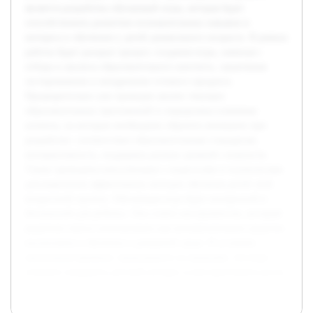
является разработка обучающей игры, которая будет
способствовать развитию познавательных навыков и
интереса к обучению у детей дошкольного возраста. В рамках
работы будет раскрыт процесс создания игры, начиная с
отбора и анализа образовательного контента, заканчивая
тестированием и внедрением готового продукта.
Предварительно уже проведен анализ текущих
образовательных приложений и определены ключевые
аспекты, на которые необходимо обратить внимание при
разработке: соответствие образовательным стандартам,
интерактивность, поддержка разных уровней сложности.
Также проведены консультации с педагогами и психологами
для выяснения эффективных методов обучения детей этой
возрастной группы. Обучающая игра будет интересной и
безопасной для ребёнка. Она станет инструментом, который
родители смогут использовать как вспомогательное средство
воспитания и обучения в домашней среде. В условиях
увеличения времени, проводимого за экранами, эта игра
поможет направить детский интерес в конструктивное русло.