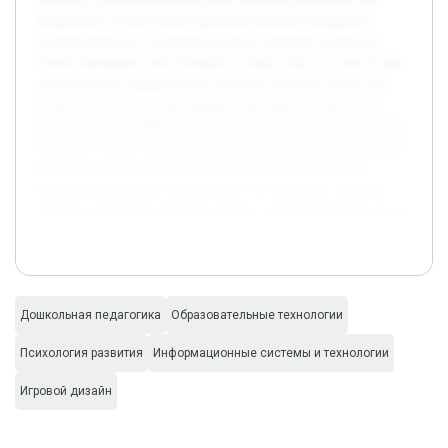
разработке: соответствие образовательным стандартам,
интерактивность, поддержка разных уровней сложности.
Также проведены консультации с педагогами и психологами
для выяснения эффективных методов обучения детей этой
возрастной группы. Обучающая игра будет интересной и
безопасной для ребёнка. Она станет инструментом, который
родители смогут использовать как вспомогательное средство
воспитания и обучения в домашней среде. В условиях
увеличения времени, проводимого за экранами, эта игра
поможет направить детский интерес в конструктивное русло.
Дошкольная педагогика
Образовательные технологии
Психология развития
Информационные системы и технологии
Игровой дизайн