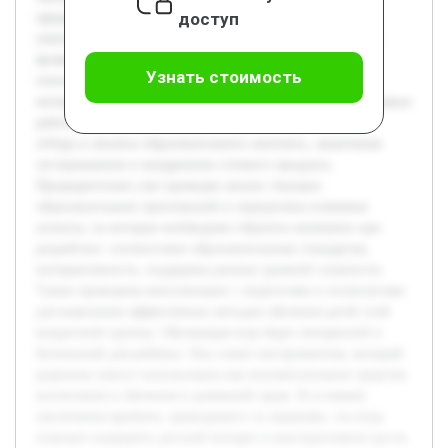
доступ
предоставить детям возможность не только играть, но и
учиться с помощью технологий. Целью данного проекта
является разработка обучающей игры, которая будет
Узнать стоимость
способствовать развитию познавательных навыков и
интереса к обучению у детей дошкольного возраста. В рамках
работы будет раскрыт процесс создания игры, начиная с
отбора и анализа образовательного контента, заканчивая
тестированием и внедрением готового продукта.
Предварительно уже проведен анализ текущих
образовательных приложений и определены ключевые
аспекты, на которые необходимо обратить внимание при
разработке: соответствие образовательным стандартам,
интерактивность, поддержка разных уровней сложности.
Также проведены консультации с педагогами и психологами
для выяснения эффективных методов обучения детей этой
возрастной группы. Обучающая игра будет интересной и
безопасной для ребёнка. Она станет инструментом, который
родители смогут использовать как вспомогательное средство
воспитания и обучения в домашней среде. В условиях
увеличения времени, проводимого за экранами, эта игра
поможет направить детский интерес в конструктивное русло.