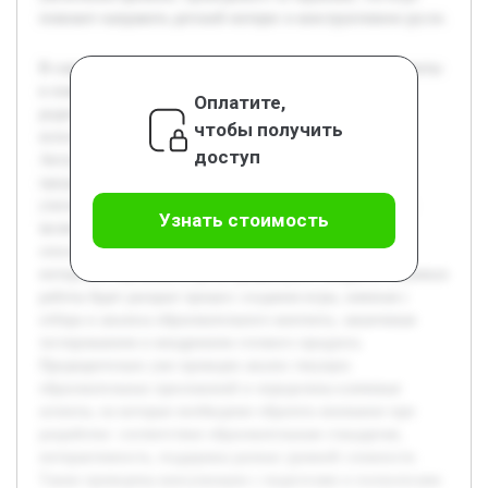
поможет направить детский интерес в конструктивное русло.
В современных условиях дети все чаще используют гаджеты
в повседневной жизни. Эта тенденция ставит перед
Оплатите,
родителями и педагогами задачу эффективного
чтобы получить
использования цифровых устройств для обучения.
доступ
Актуальность темы заключается в необходимости
предоставить детям возможность не только играть, но и
учиться с помощью технологий. Целью данного проекта
Узнать стоимость
является разработка обучающей игры, которая будет
способствовать развитию познавательных навыков и
интереса к обучению у детей дошкольного возраста. В рамках
работы будет раскрыт процесс создания игры, начиная с
отбора и анализа образовательного контента, заканчивая
тестированием и внедрением готового продукта.
Предварительно уже проведен анализ текущих
образовательных приложений и определены ключевые
аспекты, на которые необходимо обратить внимание при
разработке: соответствие образовательным стандартам,
интерактивность, поддержка разных уровней сложности.
Также проведены консультации с педагогами и психологами