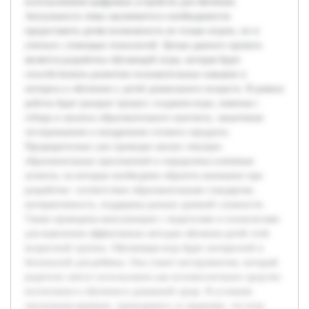
использования цифровых устройств для обучения.
Актуальность темы заключается в необходимости
предоставить детям возможность не только играть, но и
учиться с помощью технологий. Целью данного проекта
является разработка обучающей игры, которая будет
способствовать развитию познавательных навыков и
интереса к обучению у детей дошкольного возраста. В рамках
работы будет раскрыт процесс создания игры, начиная с
отбора и анализа образовательного контента, заканчивая
тестированием и внедрением готового продукта.
Предварительно уже проведен анализ текущих
образовательных приложений и определены ключевые
аспекты, на которые необходимо обратить внимание при
разработке: соответствие образовательным стандартам,
интерактивность, поддержка разных уровней сложности.
Также проведены консультации с педагогами и психологами
для выяснения эффективных методов обучения детей этой
возрастной группы. Обучающая игра будет интересной и
безопасной для ребёнка. Она станет инструментом, который
родители смогут использовать как вспомогательное средство
воспитания и обучения в домашней среде. В условиях
увеличения времени, проводимого за экранами, эта игра