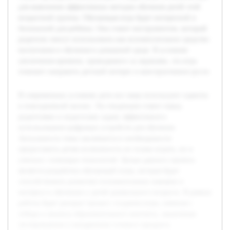
для выяснения эффективных методов обучения детей этой
возрастной группы. Обучающая игра будет интересной и
безопасной для ребёнка. Она станет инструментом, который
родители смогут использовать как вспомогательное средство
воспитания и обучения в домашней среде. В условиях
увеличения времени, проводимого за экранами, эта игра
поможет направить детский интерес в конструктивное русло.
В современных условиях дети все чаще используют гаджеты
в повседневной жизни. Эта тенденция ставит перед
родителями и педагогами задачу эффективного
использования цифровых устройств для обучения.
Актуальность темы заключается в необходимости
предоставить детям возможность не только играть, но и
учиться с помощью технологий. Целью данного проекта
является разработка обучающей игры, которая будет
способствовать развитию познавательных навыков и
интереса к обучению у детей дошкольного возраста. В рамках
работы будет раскрыт процесс создания игры, начиная с
отбора и анализа образовательного контента, заканчивая
тестированием и внедрением готового продукта.