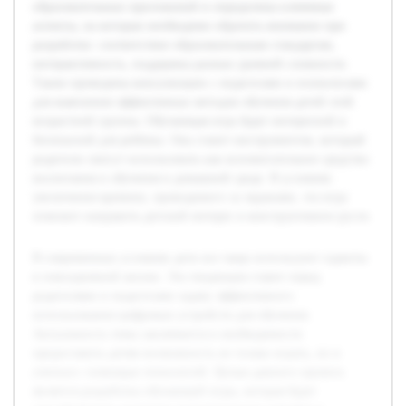
образовательных приложений и определены ключевые
аспекты, на которые необходимо обратить внимание при
разработке: соответствие образовательным стандартам,
интерактивность, поддержка разных уровней сложности.
Также проведены консультации с педагогами и психологами
для выяснения эффективных методов обучения детей этой
возрастной группы. Обучающая игра будет интересной и
безопасной для ребёнка. Она станет инструментом, который
родители смогут использовать как вспомогательное средство
воспитания и обучения в домашней среде. В условиях
увеличения времени, проводимого за экранами, эта игра
поможет направить детский интерес в конструктивное русло.
В современных условиях дети все чаще используют гаджеты
в повседневной жизни. Эта тенденция ставит перед
родителями и педагогами задачу эффективного
использования цифровых устройств для обучения.
Актуальность темы заключается в необходимости
предоставить детям возможность не только играть, но и
учиться с помощью технологий. Целью данного проекта
является разработка обучающей игры, которая будет