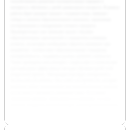
способствовать развитию познавательных навыков и
интереса к обучению у детей дошкольного возраста. В рамках
работы будет раскрыт процесс создания игры, начиная с
отбора и анализа образовательного контента, заканчивая
тестированием и внедрением готового продукта.
Предварительно уже проведен анализ текущих
образовательных приложений и определены ключевые
аспекты, на которые необходимо обратить внимание при
разработке: соответствие образовательным стандартам,
интерактивность, поддержка разных уровней сложности.
Также проведены консультации с педагогами и психологами
для выяснения эффективных методов обучения детей этой
возрастной группы. Обучающая игра будет интересной и
безопасной для ребёнка. Она станет инструментом, который
родители смогут использовать как вспомогательное средство
воспитания и обучения в домашней среде. В условиях
увеличения времени, проводимого за экранами, эта игра
поможет направить детский интерес в конструктивное русло.