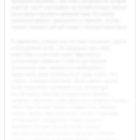
безопасной для ребёнка. Она станет инструментом, который
родители смогут использовать как вспомогательное средство
воспитания и обучения в домашней среде. В условиях
увеличения времени, проводимого за экранами, эта игра
поможет направить детский интерес в конструктивное русло.
В современных условиях дети все чаще используют гаджеты
в повседневной жизни. Эта тенденция ставит перед
родителями и педагогами задачу эффективного
использования цифровых устройств для обучения.
Актуальность темы заключается в необходимости
предоставить детям возможность не только играть, но и
учиться с помощью технологий. Целью данного проекта
является разработка обучающей игры, которая будет
способствовать развитию познавательных навыков и
интереса к обучению у детей дошкольного возраста. В рамках
работы будет раскрыт процесс создания игры, начиная с
отбора и анализа образовательного контента, заканчивая
тестированием и внедрением готового продукта.
Предварительно уже проведен анализ текущих
образовательных приложений и определены ключевые
аспекты, на которые необходимо обратить внимание при