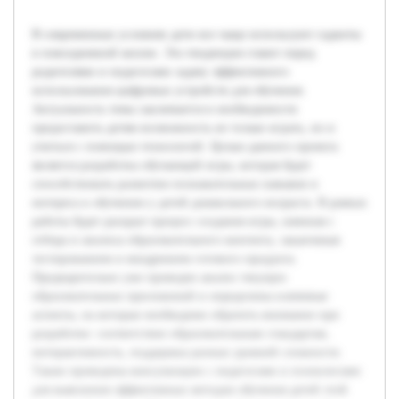
В современных условиях дети все чаще используют гаджеты
в повседневной жизни. Эта тенденция ставит перед
родителями и педагогами задачу эффективного
использования цифровых устройств для обучения.
Актуальность темы заключается в необходимости
предоставить детям возможность не только играть, но и
учиться с помощью технологий. Целью данного проекта
является разработка обучающей игры, которая будет
способствовать развитию познавательных навыков и
интереса к обучению у детей дошкольного возраста. В рамках
работы будет раскрыт процесс создания игры, начиная с
отбора и анализа образовательного контента, заканчивая
тестированием и внедрением готового продукта.
Предварительно уже проведен анализ текущих
образовательных приложений и определены ключевые
аспекты, на которые необходимо обратить внимание при
разработке: соответствие образовательным стандартам,
интерактивность, поддержка разных уровней сложности.
Также проведены консультации с педагогами и психологами
для выяснения эффективных методов обучения детей этой