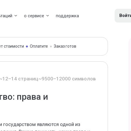
Войт
ьтаций
о сервисе
поддержка
ет стоимости
Оплатите
Заказ готов
~12–14 страниц
~9500–12000 символов
во: права и
 государством являются одной из