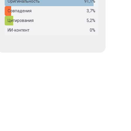
Оригинальность
91,1%
Совпадения
3,7%
Цитирования
5,2%
ИИ-контент
0%