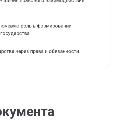
лучшения правового взаимодействия
ключевую роль в формировании
государства.
рства через права и обязанности.
окумента