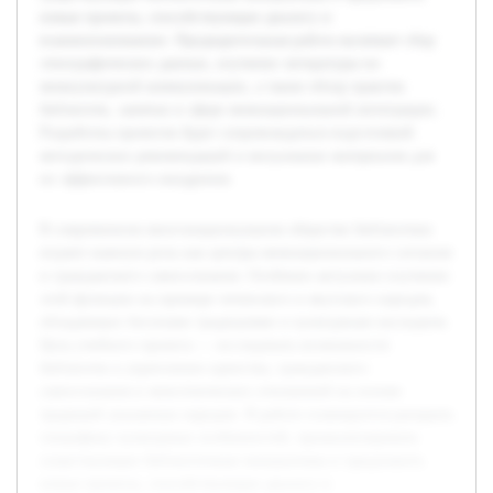
новые проекты, способствующие диалогу и
взаимопониманию. Предварительная работа включает сбор
этнографических данных, изучение литературы по
межкультурной коммуникации, а также обзор практик
библиотек, занятых в сфере межнациональной интеграции.
Разработка проектов будет сопровождаться подготовкой
методических рекомендаций и визуальных материалов для
их эффективного внедрения.
В современном многонациональном обществе библиотеки
играют важную роль как центры межнационального согласия
и гражданского самосознания. Особенно актуально изучение
этой функции на примере чеченского и якутского народов,
обладающих богатыми традициями и культурным наследием.
Цель учебного проекта — исследовать возможности
библиотек в укреплении единства, гражданского
самосознания и межэтнических отношений на основе
традиций указанных народов. В работе планируется раскрыть
специфику культурных особенностей, проанализировать
существующие библиотечные инициативы и предложить
новые проекты, способствующие диалогу и