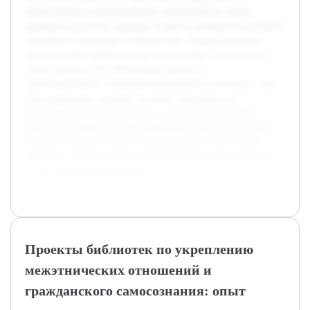
самосознания и межэтнических отношений на основе
традиций указанных народов. В работе планируется раскрыть
специфику культурных особенностей, проанализировать
существующие библиотечные инициативы и предложить
новые проекты, способствующие диалогу и
взаимопониманию. Предварительная работа включает сбор
этнографических данных, изучение литературы по
межкультурной коммуникации, а также обзор практик
библиотек, занятых в сфере межнациональной интеграции.
Разработка проектов будет сопровождаться подготовкой
методических рекомендаций и визуальных материалов для
их эффективного внедрения.
Проекты библиотек по укреплению
межэтнических отношений и
гражданского самосознания: опыт