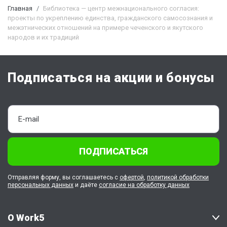
Главная
Библиотека — центр межнационального согласия:
проекты по укреплению единства, гражданского самосознания и
межэтнических отношений на примере чеченского и якутского
народов и их традиций
Подписаться на акции и бонусы
ПОДПИСАТЬСЯ
Отправляя форму, вы соглашаетесь с
офертой
,
политикой обработки
персональных данных
и даёте
согласие на обработку данных
О Work5