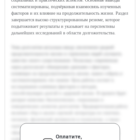
социальных и практических аспектов. Основные выводы
систематизированы, подчёркивая взаимосвязь изученных
факторов и их влияние на продолжительность жизни. Раздел
завершается высоко структурированным резюме, которое
подытоживает результаты и указывает на перспективы
дальнейших исследований в области долгожительства.
Тема долголетия актуальна ввиду увеличения средней
продолжительности жизни и стремления людей улучшить
качество своего существования. Поскольку современная
наука располагает обширными данными о факторах,
влияющих на продолжительность жизни, важно собрать и
систематизировать эти знания. Цель работы состоит в
исследовании ключевых факторов и методов,
способствующих долгой и здоровой жизни. В проекте будет
раскрыт комплекс биологических, социальных и
поведенческих аспектов долголетия. Предварительная работа
включает сбор и анализ научной литературы по генетике,
питанию, физической активности и психологии, а также
оценку практических рекомендаций. Это позволит
сформировать системное понимание темы и представить
Оплатите,
информацию в доступной форме.