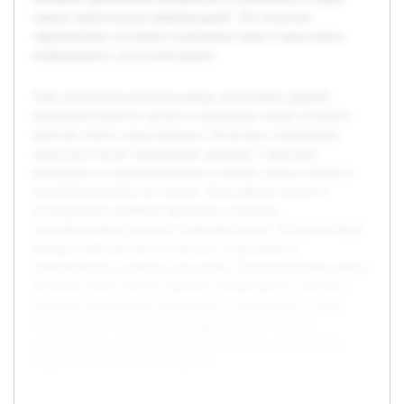
оценку практических рекомендаций. Это позволит
сформировать системное понимание темы и представить
информацию в доступной форме.
Тема долголетия актуальна ввиду увеличения средней
продолжительности жизни и стремления людей улучшить
качество своего существования. Поскольку современная
наука располагает обширными данными о факторах,
влияющих на продолжительность жизни, важно собрать и
систематизировать эти знания. Цель работы состоит в
исследовании ключевых факторов и методов,
способствующих долгой и здоровой жизни. В проекте будет
раскрыт комплекс биологических, социальных и
поведенческих аспектов долголетия. Предварительная работа
включает сбор и анализ научной литературы по генетике,
питанию, физической активности и психологии, а также
оценку практических рекомендаций. Это позволит
сформировать системное понимание темы и представить
информацию в доступной форме.