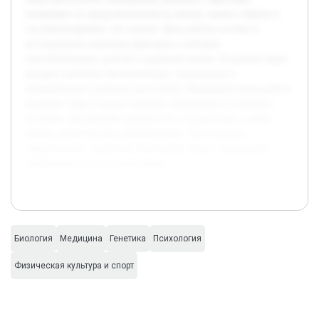
влияющих на продолжительность жизни, важно собрать и
систематизировать эти знания. Цель работы состоит в
исследовании ключевых факторов и методов,
способствующих долгой и здоровой жизни. В проекте будет
раскрыт комплекс биологических, социальных и
поведенческих аспектов долголетия. Предварительная работа
включает сбор и анализ научной литературы по генетике,
питанию, физической активности и психологии, а также
оценку практических рекомендаций. Это позволит
сформировать системное понимание темы и представить
информацию в доступной форме.
Биология
Медицина
Генетика
Психология
Физическая культура и спорт