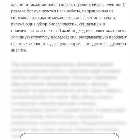
жизни, а также методов, способствующих её увеличению. В
разделе формулируются цель работы, направленная на
системное раскрытие механизмов долголетия, и задачи,
включающие обзор биологических, социальных и
поведенческих аспектов. Такой подход позволяет выстроить
логичную структуру исследования, раскрывающую проблему
с разных сторон и задающую направление для последующего
анализа.
Тема долголетия актуальна ввиду увеличения средней
продолжительности жизни и стремления людей улучшить
качество своего существования. Поскольку современная
наука располагает обширными данными о факторах,
влияющих на продолжительность жизни, важно собрать и
систематизировать эти знания. Цель работы состоит в
исследовании ключевых факторов и методов,
способствующих долгой и здоровой жизни. В проекте будет
раскрыт комплекс биологических, социальных и
поведенческих аспектов долголетия. Предварительная работа
включает сбор и анализ научной литературы по генетике,
питанию, физической активности и психологии, а также