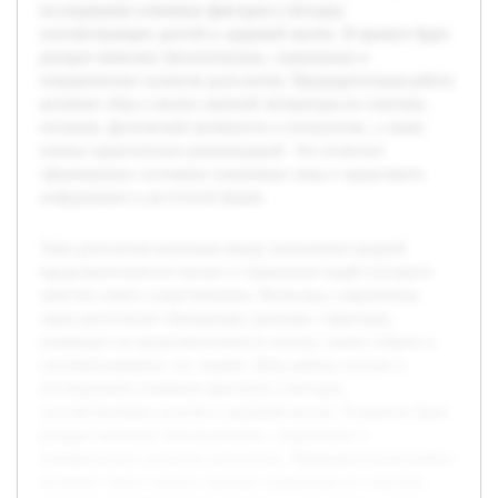
исследовании ключевых факторов и методов,
способствующих долгой и здоровой жизни. В проекте будет
раскрыт комплекс биологических, социальных и
поведенческих аспектов долголетия. Предварительная работа
включает сбор и анализ научной литературы по генетике,
питанию, физической активности и психологии, а также
оценку практических рекомендаций. Это позволит
сформировать системное понимание темы и представить
информацию в доступной форме.
Тема долголетия актуальна ввиду увеличения средней
продолжительности жизни и стремления людей улучшить
качество своего существования. Поскольку современная
наука располагает обширными данными о факторах,
влияющих на продолжительность жизни, важно собрать и
систематизировать эти знания. Цель работы состоит в
исследовании ключевых факторов и методов,
способствующих долгой и здоровой жизни. В проекте будет
раскрыт комплекс биологических, социальных и
поведенческих аспектов долголетия. Предварительная работа
включает сбор и анализ научной литературы по генетике,