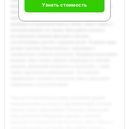
Узнать стоимость
продолжительности жизни и стремления людей улучшить
качество своего существования. Поскольку современная
наука располагает обширными данными о факторах,
влияющих на продолжительность жизни, важно собрать и
систематизировать эти знания. Цель работы состоит в
исследовании ключевых факторов и методов,
способствующих долгой и здоровой жизни. В проекте будет
раскрыт комплекс биологических, социальных и
поведенческих аспектов долголетия. Предварительная работа
включает сбор и анализ научной литературы по генетике,
питанию, физической активности и психологии, а также
оценку практических рекомендаций. Это позволит
сформировать системное понимание темы и представить
информацию в доступной форме.
Тема долголетия актуальна ввиду увеличения средней
продолжительности жизни и стремления людей улучшить
качество своего существования. Поскольку современная
наука располагает обширными данными о факторах,
влияющих на продолжительность жизни, важно собрать и
систематизировать эти знания. Цель работы состоит в