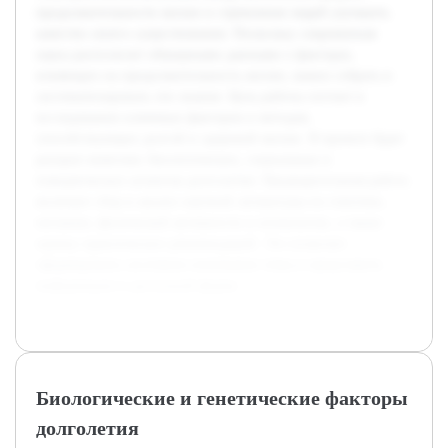
продолжительности жизни и стремления людей улучшить
качество своего существования. Поскольку современная
наука располагает обширными данными о факторах,
влияющих на продолжительность жизни, важно собрать и
систематизировать эти знания. Цель работы состоит в
исследовании ключевых факторов и методов,
способствующих долгой и здоровой жизни. В проекте будет
раскрыт комплекс биологических, социальных и
поведенческих аспектов долголетия. Предварительная работа
включает сбор и анализ научной литературы по генетике,
питанию, физической активности и психологии, а также
оценку практических рекомендаций. Это позволит
сформировать системное понимание темы и представить
информацию в доступной форме.
Биологические и генетические факторы
долголетия