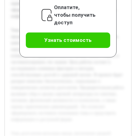
оценку практических рекомендаций. Это позволит
Оплатите,
сформировать системное понимание темы и представить
чтобы получить
информацию в доступной форме.
доступ
Тема долголетия актуальна ввиду увеличения средней
продолжительности жизни и стремления людей улучшить
Узнать стоимость
качество своего существования. Поскольку современная
наука располагает обширными данными о факторах,
влияющих на продолжительность жизни, важно собрать и
систематизировать эти знания. Цель работы состоит в
исследовании ключевых факторов и методов,
способствующих долгой и здоровой жизни. В проекте будет
раскрыт комплекс биологических, социальных и
поведенческих аспектов долголетия. Предварительная работа
включает сбор и анализ научной литературы по генетике,
питанию, физической активности и психологии, а также
оценку практических рекомендаций. Это позволит
сформировать системное понимание темы и представить
информацию в доступной форме.
Тема долголетия актуальна ввиду увеличения средней