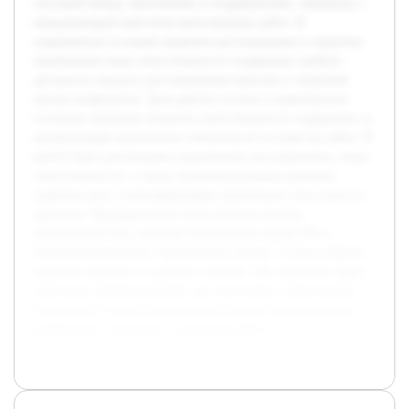
ситуаций между заказчиками и подрядчиками, связанных с
ненадлежащим качеством выполненных работ. В
современных условиях правовое регулирование и практика
применения норм ответственности подрядчика требуют
детального анализа для повышения качества и снижения
рисков конфликтов. Цель работы состоит в комплексном
изучении правовых аспектов ответственности подрядчика за
ненадлежащее выполнение обязательств по качеству работ. В
работе будет рассмотрено нормативное регулирование, виды
ответственности, а также проанализированы реальные
судебные дела, иллюстрирующие применение этих норм на
практике. Предварительно была изучена базовая
нормативная база, включая Гражданский кодекс РФ и
специализированные строительные нормы, а также собрана
судебная практика по данной тематике. Исследование будет
дополнено рекомендациями для участников строительных
отношений с целью минимизации рисков возникновения
конфликтов, связанных с качеством работ.