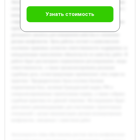
Актуальность темы обусловлена ростом числа конфликтных
ситуаций между заказчиками и подрядчиками, связанных с
Узнать стоимость
ненадлежащим качеством выполненных работ. В
современных условиях правовое регулирование и практика
применения норм ответственности подрядчика требуют
детального анализа для повышения качества и снижения
рисков конфликтов. Цель работы состоит в комплексном
изучении правовых аспектов ответственности подрядчика за
ненадлежащее выполнение обязательств по качеству работ. В
работе будет рассмотрено нормативное регулирование, виды
ответственности, а также проанализированы реальные
судебные дела, иллюстрирующие применение этих норм на
практике. Предварительно была изучена базовая
нормативная база, включая Гражданский кодекс РФ и
специализированные строительные нормы, а также собрана
судебная практика по данной тематике. Исследование будет
дополнено рекомендациями для участников строительных
отношений с целью минимизации рисков возникновения
конфликтов, связанных с качеством работ.
Актуальность темы обусловлена ростом числа конфликтных