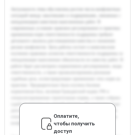
Актуальность темы обусловлена ростом числа конфликтных
ситуаций между заказчиками и подрядчиками, связанных с
ненадлежащим качеством выполненных работ. В
современных условиях правовое регулирование и практика
применения норм ответственности подрядчика требуют
детального анализа для повышения качества и снижения
рисков конфликтов. Цель работы состоит в комплексном
изучении правовых аспектов ответственности подрядчика за
ненадлежащее выполнение обязательств по качеству работ. В
работе будет рассмотрено нормативное регулирование, виды
ответственности, а также проанализированы реальные
судебные дела, иллюстрирующие применение этих норм на
практике. Предварительно была изучена базовая
нормативная база, включая Гражданский кодекс РФ и
специализированные строительные нормы, а также собрана
судебная практика по данной тематике. Исследование будет
дополнено рекомендациями для участников строительных
Оплатите,
отношений с целью минимизации рисков возникновения
чтобы получить
конфликтов, связанных с качеством работ.
доступ