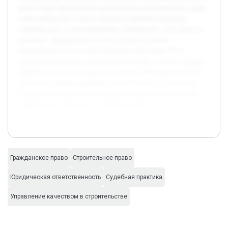
работе будет рассмотрено нормативное регулирование, виды
ответственности, а также проанализированы реальные
судебные дела, иллюстрирующие применение этих норм на
практике. Предварительно была изучена базовая
нормативная база, включая Гражданский кодекс РФ и
специализированные строительные нормы, а также собрана
судебная практика по данной тематике. Исследование будет
дополнено рекомендациями для участников строительных
отношений с целью минимизации рисков возникновения
конфликтов, связанных с качеством работ.
Гражданское право
Строительное право
Юридическая ответственность
Судебная практика
Управление качеством в строительстве