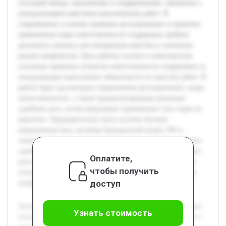
ситуаций между заказчиками и подрядчиками, связанных с
ненадлежащим качеством выполненных работ. В
современных условиях правовое регулирование и практика
применения норм ответственности подрядчика требуют
детального анализа для повышения качества и снижения
рисков конфликтов. Цель работы состоит в комплексном
изучении правовых аспектов ответственности подрядчика за
ненадлежащее выполнение обязательств по качеству работ. В
работе будет рассмотрено нормативное регулирование, виды
ответственности, а также проанализированы реальные
судебные дела, иллюстрирующие применение этих норм на
практике. Предварительно была изучена базовая
нормативная база, включая Гражданский кодекс РФ и
специализированные строительные нормы, а также собрана
судебная практика по данной тематике. Исследование будет
Оплатите,
дополнено рекомендациями для участников строительных
чтобы получить
отношений с целью минимизации рисков возникновения
доступ
конфликтов, связанных с качеством работ.
Актуальность темы обусловлена ростом числа конфликтных
Узнать стоимость
ситуаций между заказчиками и подрядчиками, связанных с