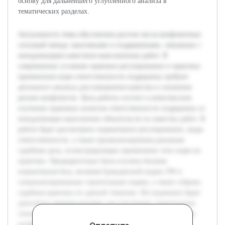
основу для дальнейшего углубленного анализа в
тематических разделах.
Актуальность темы обусловлена ростом числа конфликтных
ситуаций между заказчиками и подрядчиками, связанных с
ненадлежащим качеством выполненных работ. В
современных условиях правовое регулирование и практика
применения норм ответственности подрядчика требуют
детального анализа для повышения качества и снижения
рисков конфликтов. Цель работы состоит в комплексном
изучении правовых аспектов ответственности подрядчика за
ненадлежащее выполнение обязательств по качеству работ. В
работе будет рассмотрено нормативное регулирование, виды
ответственности, а также проанализированы реальные
судебные дела, иллюстрирующие применение этих норм на
практике. Предварительно была изучена базовая
нормативная база, включая Гражданский кодекс РФ и
специализированные строительные нормы, а также собрана
судебная практика по данной тематике. Исследование будет
дополнено рекомендациями для участников строительных
отношений с целью минимизации рисков возникновения
конфликтов, связанных с качеством работ.