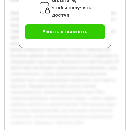
Оплатите,
чтобы получить
Актуальность темы обусловлена ростом числа конфликтных
доступ
ситуаций между заказчиками и подрядчиками, связанных с
ненадлежащим качеством выполненных работ. В
Узнать стоимость
современных условиях правовое регулирование и практика
применения норм ответственности подрядчика требуют
детального анализа для повышения качества и снижения
рисков конфликтов. Цель работы состоит в комплексном
изучении правовых аспектов ответственности подрядчика за
ненадлежащее выполнение обязательств по качеству работ. В
работе будет рассмотрено нормативное регулирование, виды
ответственности, а также проанализированы реальные
судебные дела, иллюстрирующие применение этих норм на
практике. Предварительно была изучена базовая
нормативная база, включая Гражданский кодекс РФ и
специализированные строительные нормы, а также собрана
судебная практика по данной тематике. Исследование будет
дополнено рекомендациями для участников строительных
отношений с целью минимизации рисков возникновения
конфликтов, связанных с качеством работ.