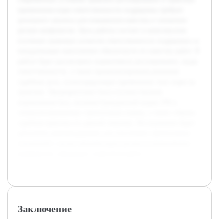
применения норм ответственности подрядчика требуют
детального анализа для повышения качества и снижения
рисков конфликтов. Цель работы состоит в комплексном
изучении правовых аспектов ответственности подрядчика за
ненадлежащее выполнение обязательств по качеству работ. В
работе будет рассмотрено нормативное регулирование, виды
ответственности, а также проанализированы реальные
судебные дела, иллюстрирующие применение этих норм на
практике. Предварительно была изучена базовая
нормативная база, включая Гражданский кодекс РФ и
специализированные строительные нормы, а также собрана
судебная практика по данной тематике. Исследование будет
дополнено рекомендациями для участников строительных
отношений с целью минимизации рисков возникновения
конфликтов, связанных с качеством работ.
Заключение