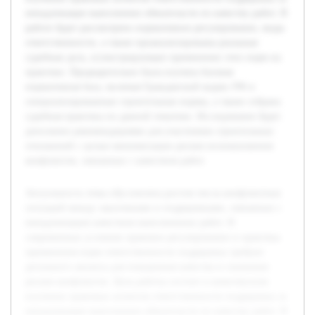
ненадлежащее выполнение обязательств по качеству работ. В
работе будет рассмотрено нормативное регулирование, виды
ответственности, а также проанализированы реальные
судебные дела, иллюстрирующие применение этих норм на
практике. Предварительно была изучена базовая
нормативная база, включая Гражданский кодекс РФ и
специализированные строительные нормы, а также собрана
судебная практика по данной тематике. Исследование будет
дополнено рекомендациями для участников строительных
отношений с целью минимизации рисков возникновения
конфликтов, связанных с качеством работ.
Актуальность темы обусловлена ростом числа конфликтных
ситуаций между заказчиками и подрядчиками, связанных с
ненадлежащим качеством выполненных работ. В
современных условиях правовое регулирование и практика
применения норм ответственности подрядчика требуют
детального анализа для повышения качества и снижения
рисков конфликтов. Цель работы состоит в комплексном
изучении правовых аспектов ответственности подрядчика за
ненадлежащее выполнение обязательств по качеству работ. В