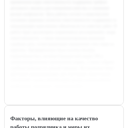
применения норм ответственности подрядчика требуют
детального анализа для повышения качества и снижения
рисков конфликтов. Цель работы состоит в комплексном
изучении правовых аспектов ответственности подрядчика за
ненадлежащее выполнение обязательств по качеству работ. В
работе будет рассмотрено нормативное регулирование, виды
ответственности, а также проанализированы реальные
судебные дела, иллюстрирующие применение этих норм на
практике. Предварительно была изучена базовая
нормативная база, включая Гражданский кодекс РФ и
специализированные строительные нормы, а также собрана
судебная практика по данной тематике. Исследование будет
дополнено рекомендациями для участников строительных
отношений с целью минимизации рисков возникновения
конфликтов, связанных с качеством работ.
Факторы, влияющие на качество
работы подрядчика и меры их