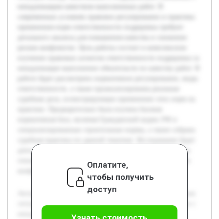
ненадлежащим качеством выполненных работ. В
современных условиях правовое регулирование и практика
применения норм ответственности подрядчика требуют
детального анализа для повышения качества и снижения
рисков конфликтов. Цель работы состоит в комплексном
изучении правовых аспектов ответственности подрядчика за
ненадлежащее выполнение обязательств по качеству работ. В
работе будет рассмотрено нормативное регулирование, виды
ответственности, а также проанализированы реальные
судебные дела, иллюстрирующие применение этих норм на
практике. Предварительно была изучена базовая
нормативная база, включая Гражданский кодекс РФ и
специализированные строительные нормы, а также собрана
судебная практика по данной тематике. Исследование будет
дополнено рекомендациями для участников строительных
отношений с целью минимизации рисков возникновения
Оплатите,
конфликтов, связанных с качеством работ.
чтобы получить
доступ
Актуальность темы обусловлена ростом числа конфликтных
ситуаций между заказчиками и подрядчиками, связанных с
ненадлежащим качеством выполненных работ. В
Узнать стоимость