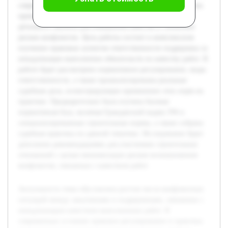
современных условиях правовое регулирование и практика
применения норм ответственности подрядчика требуют
детального анализа для повышения качества и снижения
рисков конфликтов. Цель работы состоит в комплексном
изучении правовых аспектов ответственности подрядчика за
ненадлежащее выполнение обязательств по качеству работ. В
работе будет рассмотрено нормативное регулирование, виды
ответственности, а также проанализированы реальные
судебные дела, иллюстрирующие применение этих норм на
практике. Предварительно была изучена базовая
нормативная база, включая Гражданский кодекс РФ и
специализированные строительные нормы, а также собрана
судебная практика по данной тематике. Исследование будет
дополнено рекомендациями для участников строительных
отношений с целью минимизации рисков возникновения
конфликтов, связанных с качеством работ.
Актуальность темы обусловлена ростом числа конфликтных
ситуаций между заказчиками и подрядчиками, связанных с
ненадлежащим качеством выполненных работ. В
современных условиях правовое регулирование и практика