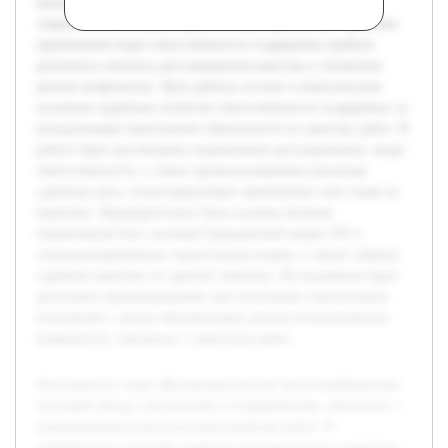
ненадлежащим качеством выполненных работ. В
современных условиях правовое регулирование и практика
применения норм ответственности подрядчика требуют
детального анализа для повышения качества и снижения
рисков конфликтов. Цель работы состоит в комплексном
изучении правовых аспектов ответственности подрядчика за
ненадлежащее выполнение обязательств по качеству работ. В
работе будет рассмотрено нормативное регулирование, виды
ответственности, а также проанализированы реальные
судебные дела, иллюстрирующие применение этих норм на
практике. Предварительно была изучена базовая
нормативная база, включая Гражданский кодекс РФ и
специализированные строительные нормы, а также собрана
судебная практика по данной тематике. Исследование будет
дополнено рекомендациями для участников строительных
отношений с целью минимизации рисков возникновения
конфликтов, связанных с качеством работ.
Актуальность темы обусловлена ростом числа конфликтных
ситуаций между заказчиками и подрядчиками, связанных с
ненадлежащим качеством выполненных работ. В
современных условиях правовое регулирование и практика