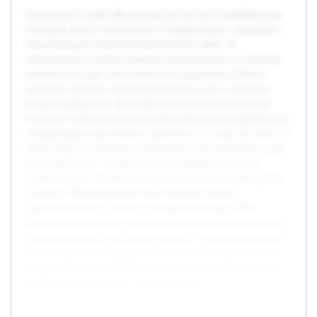
Актуальность темы обусловлена ростом числа конфликтных
ситуаций между заказчиками и подрядчиками, связанных с
ненадлежащим качеством выполненных работ. В
современных условиях правовое регулирование и практика
применения норм ответственности подрядчика требуют
детального анализа для повышения качества и снижения
рисков конфликтов. Цель работы состоит в комплексном
изучении правовых аспектов ответственности подрядчика за
ненадлежащее выполнение обязательств по качеству работ. В
работе будет рассмотрено нормативное регулирование, виды
ответственности, а также проанализированы реальные
судебные дела, иллюстрирующие применение этих норм на
практике. Предварительно была изучена базовая
нормативная база, включая Гражданский кодекс РФ и
специализированные строительные нормы, а также собрана
судебная практика по данной тематике. Исследование будет
дополнено рекомендациями для участников строительных
отношений с целью минимизации рисков возникновения
конфликтов, связанных с качеством работ.