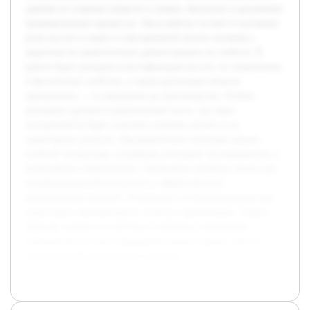
одними из главных веществ в химии, биологии и различных
промышленных процессах. Цель работы состоит в изучении
роли кислот в науке и повседневной жизни человека с
акцентом на практическую демонстрацию их свойств. В
работе будет раскрыта классификация кислот, их химические
и физические свойства, а также различные области
применения — от медицины до производства. Особое
внимание уделяется практической части, где через
эксперименты будет показано влияние кислот и их
характерные реакции. Предварительно проведен анализ
учебной литературы, подобраны методики экспериментов и
необходимое оборудование. Проведены пробные опыты для
подтверждения безопасности и эффективности
используемых реакций. Результаты систематизируются для
подготовки окончательного отчета и презентации. Таким
образом, проект способствует глубокому пониманию
значения кислот как в фундаментальных науках, так и в
повседневной деятельности человека.