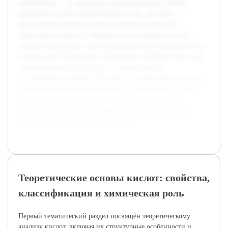
применения — от медицины до производства. Особое
внимание уделяется практической части, где через
эксперименты будет показано влияние кислот и их
характерные реакции. Предварительно проведен анализ
учебной литературы, подобраны методики экспериментов и
необходимое оборудование. Проведены пробные опыты для
подтверждения безопасности и эффективности
используемых реакций. Результаты систематизируются для
подготовки окончательного отчета и презентации. Таким
образом, проект способствует глубокому пониманию
значения кислот как в фундаментальных науках, так и в
повседневной деятельности человека.
Теоретические основы кислот: свойства,
классификация и химическая роль
Первый тематический раздел посвящён теоретическому
анализу кислот, включая их структурные особенности и