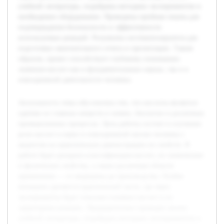
учебной литературы, подобраны методики экспериментов и
необходимое оборудование. Проведены пробные опыты для
подтверждения безопасности и эффективности
используемых реакций. Результаты систематизируются для
подготовки окончательного отчета и презентации. Таким
образом, проект способствует глубокому пониманию
значения кислот как в фундаментальных науках, так и в
повседневной деятельности человека.
Актуальность темы обусловлена тем, что кислоты являются
одними из главных веществ в химии, биологии и различных
промышленных процессах. Цель работы состоит в изучении
роли кислот в науке и повседневной жизни человека с
акцентом на практическую демонстрацию их свойств. В
работе будет раскрыта классификация кислот, их химические
и физические свойства, а также различные области
применения — от медицины до производства. Особое
внимание уделяется практической части, где через
эксперименты будет показано влияние кислот и их
характерные реакции. Предварительно проведен анализ
учебной литературы, подобраны методики экспериментов и