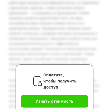
работе будет раскрыта классификация кислот, их химические
и физические свойства, а также различные области
применения — от медицины до производства. Особое
внимание уделяется практической части, где через
эксперименты будет показано влияние кислот и их
характерные реакции. Предварительно проведен анализ
учебной литературы, подобраны методики экспериментов и
необходимое оборудование. Проведены пробные опыты для
подтверждения безопасности и эффективности
используемых реакций. Результаты систематизируются для
подготовки окончательного отчета и презентации. Таким
образом, проект способствует глубокому пониманию
значения кислот как в фундаментальных науках, так и в
повседневной деятельности человека.
Оплатите,
чтобы получить
Актуальность темы обусловлена тем, что кислоты являются
одними из главных веществ в химии, биологии и различных
доступ
промышленных процессах. Цель работы состоит в изучении
роли кислот в науке и повседневной жизни человека с
Узнать стоимость
акцентом на практическую демонстрацию их свойств. В
работе будет раскрыта классификация кислот, их химические