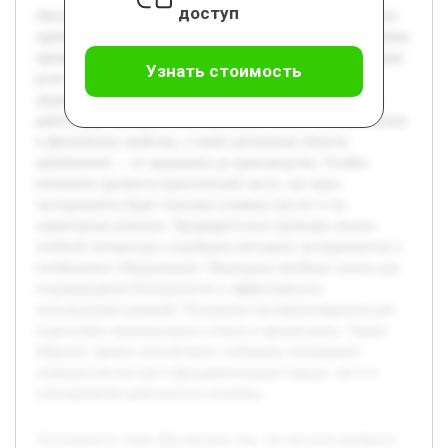
доступ
Актуальность темы обусловлена тем, что кислоты являются
одними из главных веществ в химии, биологии и различных
промышленных процессах. Цель работы состоит в изучении
Узнать стоимость
роли кислот в науке и повседневной жизни человека с
акцентом на практическую демонстрацию их свойств. В
работе будет раскрыта классификация кислот, их химические
и физические свойства, а также различные области
применения — от медицины до производства. Особое
внимание уделяется практической части, где через
эксперименты будет показано влияние кислот и их
характерные реакции. Предварительно проведен анализ
учебной литературы, подобраны методики экспериментов и
необходимое оборудование. Проведены пробные опыты для
подтверждения безопасности и эффективности
используемых реакций. Результаты систематизируются для
подготовки окончательного отчета и презентации. Таким
образом, проект способствует глубокому пониманию
значения кислот как в фундаментальных науках, так и в
повседневной деятельности человека.
Актуальность темы обусловлена тем, что кислоты являются