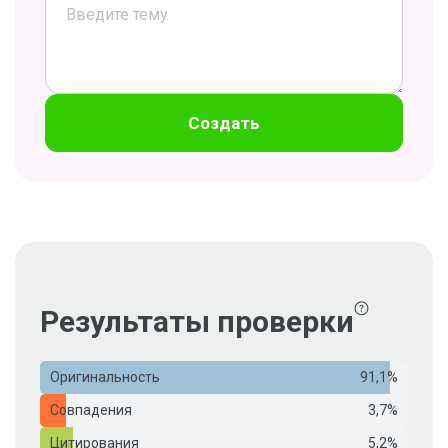
Создать
Результаты проверки
Оригинальность
91,1%
Совпадения
3,7%
Цитирования
5,2%