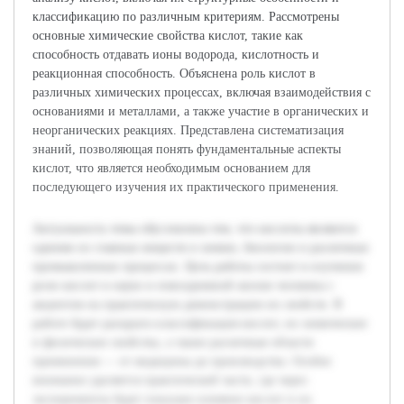
классификацию по различным критериям. Рассмотрены
основные химические свойства кислот, такие как
способность отдавать ионы водорода, кислотность и
реакционная способность. Объяснена роль кислот в
различных химических процессах, включая взаимодействия с
основаниями и металлами, а также участие в органических и
неорганических реакциях. Представлена систематизация
знаний, позволяющая понять фундаментальные аспекты
кислот, что является необходимым основанием для
последующего изучения их практического применения.
Актуальность темы обусловлена тем, что кислоты являются
одними из главных веществ в химии, биологии и различных
промышленных процессах. Цель работы состоит в изучении
роли кислот в науке и повседневной жизни человека с
акцентом на практическую демонстрацию их свойств. В
работе будет раскрыта классификация кислот, их химические
и физические свойства, а также различные области
применения — от медицины до производства. Особое
внимание уделяется практической части, где через
эксперименты будет показано влияние кислот и их