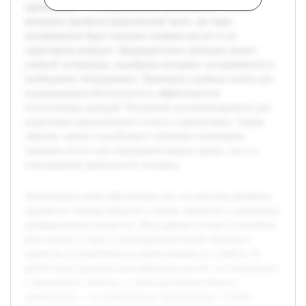
применения — от медицины до производства. Особое
внимание уделяется практической части, где через
эксперименты будет показано влияние кислот и их
характерные реакции. Предварительно проведен анализ
учебной литературы, подобраны методики экспериментов и
необходимое оборудование. Проведены пробные опыты для
подтверждения безопасности и эффективности
используемых реакций. Результаты систематизируются для
подготовки окончательного отчета и презентации. Таким
образом, проект способствует глубокому пониманию
значения кислот как в фундаментальных науках, так и в
повседневной деятельности человека.
Актуальность темы обусловлена тем, что кислоты являются
одними из главных веществ в химии, биологии и различных
промышленных процессах. Цель работы состоит в изучении
роли кислот в науке и повседневной жизни человека с
акцентом на практическую демонстрацию их свойств. В
работе будет раскрыта классификация кислот, их химические
и физические свойства, а также различные области
применения — от медицины до производства. Особое