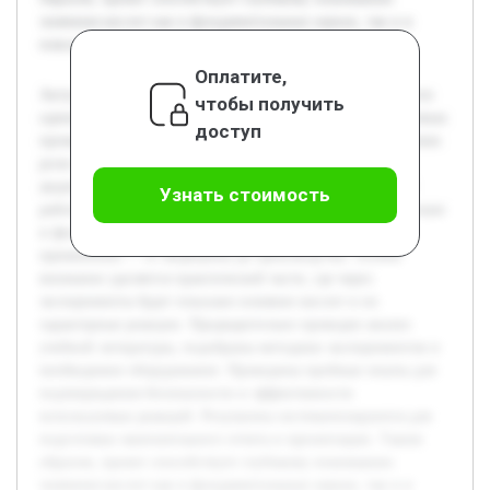
значения кислот как в фундаментальных науках, так и в
повседневной деятельности человека.
Оплатите,
Актуальность темы обусловлена тем, что кислоты являются
чтобы получить
одними из главных веществ в химии, биологии и различных
доступ
промышленных процессах. Цель работы состоит в изучении
роли кислот в науке и повседневной жизни человека с
акцентом на практическую демонстрацию их свойств. В
Узнать стоимость
работе будет раскрыта классификация кислот, их химические
и физические свойства, а также различные области
применения — от медицины до производства. Особое
внимание уделяется практической части, где через
эксперименты будет показано влияние кислот и их
характерные реакции. Предварительно проведен анализ
учебной литературы, подобраны методики экспериментов и
необходимое оборудование. Проведены пробные опыты для
подтверждения безопасности и эффективности
используемых реакций. Результаты систематизируются для
подготовки окончательного отчета и презентации. Таким
образом, проект способствует глубокому пониманию
значения кислот как в фундаментальных науках, так и в