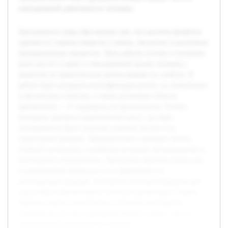
повседневной деятельности человека.
Актуальность темы обусловлена тем, что кислоты являются
одними из главных веществ в химии, биологии и различных
промышленных процессах. Цель работы состоит в изучении
роли кислот в науке и повседневной жизни человека с
акцентом на практическую демонстрацию их свойств. В
работе будет раскрыта классификация кислот, их химические
и физические свойства, а также различные области
применения — от медицины до производства. Особое
внимание уделяется практической части, где через
эксперименты будет показано влияние кислот и их
характерные реакции. Предварительно проведен анализ
учебной литературы, подобраны методики экспериментов и
необходимое оборудование. Проведены пробные опыты для
подтверждения безопасности и эффективности
используемых реакций. Результаты систематизируются для
подготовки окончательного отчета и презентации. Таким
образом, проект способствует глубокому пониманию
значения кислот как в фундаментальных науках, так и в
повседневной деятельности человека.