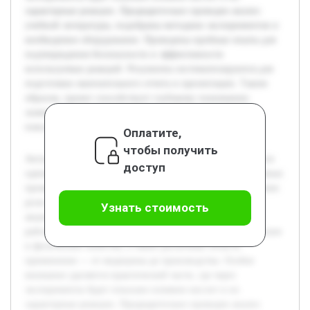
характерные реакции. Предварительно проведен анализ
учебной литературы, подобраны методики экспериментов и
необходимое оборудование. Проведены пробные опыты для
подтверждения безопасности и эффективности
используемых реакций. Результаты систематизируются для
подготовки окончательного отчета и презентации. Таким
образом, проект способствует глубокому пониманию
значения кислот как в фундаментальных науках, так и в
повседневной деятельности человека.
Оплатите,
чтобы получить
Актуальность темы обусловлена тем, что кислоты являются
доступ
одними из главных веществ в химии, биологии и различных
промышленных процессах. Цель работы состоит в изучении
роли кислот в науке и повседневной жизни человека с
Узнать стоимость
акцентом на практическую демонстрацию их свойств. В
работе будет раскрыта классификация кислот, их химические
и физические свойства, а также различные области
применения — от медицины до производства. Особое
внимание уделяется практической части, где через
эксперименты будет показано влияние кислот и их
характерные реакции. Предварительно проведен анализ