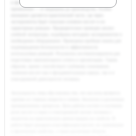
и физические свойства, а также различные области
применения — от медицины до производства. Особое
внимание уделяется практической части, где через
эксперименты будет показано влияние кислот и их
характерные реакции. Предварительно проведен анализ
учебной литературы, подобраны методики экспериментов и
необходимое оборудование. Проведены пробные опыты для
подтверждения безопасности и эффективности
используемых реакций. Результаты систематизируются для
подготовки окончательного отчета и презентации. Таким
образом, проект способствует глубокому пониманию
значения кислот как в фундаментальных науках, так и в
повседневной деятельности человека.
Актуальность темы обусловлена тем, что кислоты являются
одними из главных веществ в химии, биологии и различных
промышленных процессах. Цель работы состоит в изучении
роли кислот в науке и повседневной жизни человека с
акцентом на практическую демонстрацию их свойств. В
работе будет раскрыта классификация кислот, их химические
и физические свойства, а также различные области