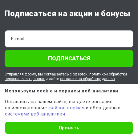
Подписаться на акции и бонусы
ПОДПИСАТЬСЯ
Отправляя форму, вы соглашаетесь с
офертой
,
политикой обработки
персональных данных
и даёте
согласие на обработку данных
Используем cookie и сервисы веб-аналитики
О Work5
Оставаясь на нашем сайте, вы даете согласие
на использование
файлов cookies
и сбор данных
системами веб-аналитики
Клиентам
Узнать стоимость
Принять
Работа в Work5