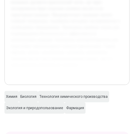
внимание уделяется практической части, где через
эксперименты будет показано влияние кислот и их
характерные реакции. Предварительно проведен анализ
учебной литературы, подобраны методики экспериментов и
необходимое оборудование. Проведены пробные опыты для
подтверждения безопасности и эффективности
используемых реакций. Результаты систематизируются для
подготовки окончательного отчета и презентации. Таким
образом, проект способствует глубокому пониманию
значения кислот как в фундаментальных науках, так и в
повседневной деятельности человека.
Химия
Биология
Технология химического производства
Экология и природопользование
Фармация