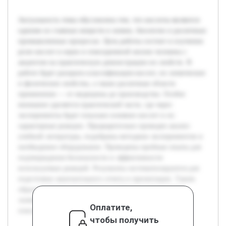
Актуальность темы обусловлена тем, что кислоты являются
одними из главных веществ в химии, биологии и различных
промышленных процессах. Цель работы состоит в изучении
роли кислот в науке и повседневной жизни человека с
акцентом на практическую демонстрацию их свойств. В
работе будет раскрыта классификация кислот, их химические
и физические свойства, а также различные области
применения — от медицины до производства. Особое
внимание уделяется практической части, где через
эксперименты будет показано влияние кислот и их
характерные реакции. Предварительно проведен анализ
учебной литературы, подобраны методики экспериментов и
необходимое оборудование. Проведены пробные опыты для
подтверждения безопасности и эффективности
используемых реакций. Результаты систематизируются для
подготовки окончательного отчета и презентации. Таким
образом, проект способствует глубокому пониманию
значения кислот как в фундаментальных науках, так и в
Оплатите,
повседневной деятельности человека.
чтобы получить