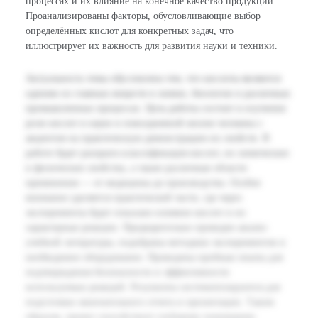
процессах и их влияние на конечное качество продукции.
Проанализированы факторы, обусловливающие выбор
определённых кислот для конкретных задач, что
иллюстрирует их важность для развития науки и техники.
Актуальность темы обусловлена тем, что кислоты являются
одними из главных веществ в химии, биологии и различных
промышленных процессах. Цель работы состоит в изучении
роли кислот в науке и повседневной жизни человека с
акцентом на практическую демонстрацию их свойств. В
работе будет раскрыта классификация кислот, их химические
и физические свойства, а также различные области
применения — от медицины до производства. Особое
внимание уделяется практической части, где через
эксперименты будет показано влияние кислот и их
характерные реакции. Предварительно проведен анализ
учебной литературы, подобраны методики экспериментов и
необходимое оборудование. Проведены пробные опыты для
подтверждения безопасности и эффективности
используемых реакций. Результаты систематизируются для
подготовки окончательного отчета и презентации. Таким
образом, проект способствует глубокому пониманию