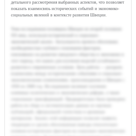
детального рассмотрения выбранных аспектов, что позволяет
показать взаимосвязь исторических событий и экономико-
социальных явлений в контексте развития Швеции.
Тема исследования посвящена Швеции во второй половине
XX века, используя исторический и социально-
экономический анализ. Актуальность проекта обоснована
необходимостью глубокого понимания факторов,
повлиявших на развитие шведского общества и экономики в
этот период, что важно для изучения моделей устойчивого
развития в современных условиях. Цель работы — раскрыть
взаимосвязь между историческими событиями и социально-
экономическими изменениями, произошедшими в Швеции с
1950 по 2000 год. Исследование включает изучение
ключевых политических и экономических реформ, а также
социальных трансформаций. Предварительно была проведена
работа по сбору и систематизации данных из научных
публикаций, официальной статистики и архивных
материалов. Анализ этой информации позволит выявить
тенденции и сделать обоснованные выводы относительно
влияния исторических факторов на социально-экономическое