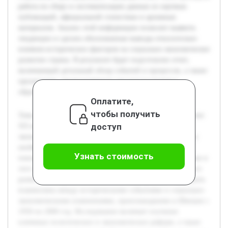
работа по сбору и систематизации данных из научных
публикаций, официальной статистики и архивных
материалов. Анализ этой информации позволит выявить
тенденции и сделать обоснованные выводы относительно
влияния исторических факторов на социально-экономическое
развитие страны. В результате будет подготовлен отчет,
включающий детальный обзор событий и процессов, а также
презентация, предназначенная для использования в
образовательных и исследовательских целях.
Оплатите,
чтобы получить
Тема исследования посвящена Швеции во второй половине
доступ
XX века, используя исторический и социально-
экономический анализ. Актуальность проекта обоснована
необходимостью глубокого понимания факторов,
Узнать стоимость
повлиявших на развитие шведского общества и экономики в
этот период, что важно для изучения моделей устойчивого
развития в современных условиях. Цель работы — раскрыть
взаимосвязь между историческими событиями и социально-
экономическими изменениями, произошедшими в Швеции с
1950 по 2000 год. Исследование включает изучение
ключевых политических и экономических реформ, а также