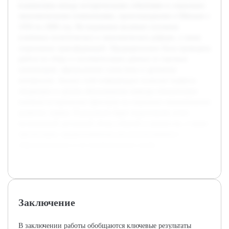
взаимосвязь между историческими событиями и социально-
экономическими изменениями, произошедшими в Швеции с
1950 по 2000 год. Исследование включает изучение
ключевых политических и экономических реформ, а также
социальных трансформаций. Предварительно была проведена
работа по сбору и систематизации данных из научных
публикаций, официальной статистики и архивных
материалов. Анализ этой информации позволит выявить
тенденции и сделать обоснованные выводы относительно
влияния исторических факторов на социально-экономическое
развитие страны. В результате будет подготовлен отчет,
включающий детальный обзор событий и процессов, а также
презентация, предназначенная для использования в
образовательных и исследовательских целях.
Заключение
В заключении работы обобщаются ключевые результаты