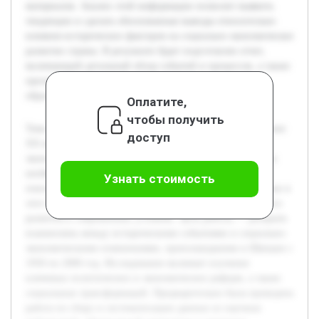
материалов. Анализ этой информации позволит выявить
тенденции и сделать обоснованные выводы относительно
влияния исторических факторов на социально-экономическое
развитие страны. В результате будет подготовлен отчет,
включающий детальный обзор событий и процессов, а также
презентация, предназначенная для использования в
образовательных и исследовательских целях.
Оплатите,
чтобы получить
Тема исследования посвящена Швеции во второй половине
доступ
XX века, используя исторический и социально-
экономический анализ. Актуальность проекта обоснована
необходимостью глубокого понимания факторов,
Узнать стоимость
повлиявших на развитие шведского общества и экономики в
этот период, что важно для изучения моделей устойчивого
развития в современных условиях. Цель работы — раскрыть
взаимосвязь между историческими событиями и социально-
экономическими изменениями, произошедшими в Швеции с
1950 по 2000 год. Исследование включает изучение
ключевых политических и экономических реформ, а также
социальных трансформаций. Предварительно была проведена
работа по сбору и систематизации данных из научных