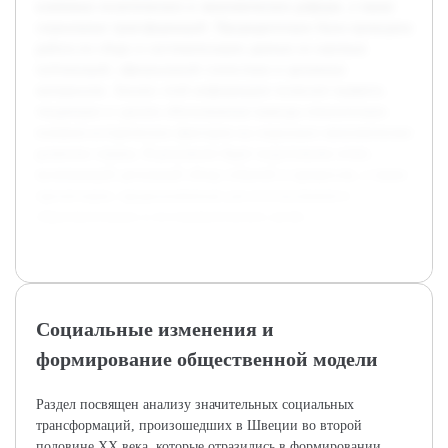
ключевых политических и экономических реформ, а также
социальных трансформаций. Предварительно была проведена
работа по сбору и систематизации данных из научных
публикаций, официальной статистики и архивных
материалов. Анализ этой информации позволит выявить
тенденции и сделать обоснованные выводы относительно
влияния исторических факторов на социально-экономическое
развитие страны. В результате будет подготовлен отчет,
включающий детальный обзор событий и процессов, а также
презентация, предназначенная для использования в
образовательных и исследовательских целях.
Социальные изменения и
формирование общественной модели
Раздел посвящен анализу значительных социальных
трансформаций, произошедших в Швеции во второй
половине XX века, которые отразились в формировании