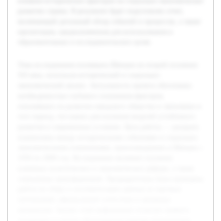
влияния исторических факторов на социально-экономическое
развитие страны. В результате будет подготовлен отчет,
включающий детальный обзор событий и процессов, а также
презентация, предназначенная для использования в
образовательных и исследовательских целях.
Тема исследования посвящена Швеции во второй половине
XX века, используя исторический и социально-
экономический анализ. Актуальность проекта обоснована
необходимостью глубокого понимания факторов,
повлиявших на развитие шведского общества и экономики в
этот период, что важно для изучения моделей устойчивого
развития в современных условиях. Цель работы — раскрыть
взаимосвязь между историческими событиями и социально-
экономическими изменениями, произошедшими в Швеции с
1950 по 2000 год. Исследование включает изучение
ключевых политических и экономических реформ, а также
социальных трансформаций. Предварительно была проведена
работа по сбору и систематизации данных из научных
публикаций, официальной статистики и архивных
материалов. Анализ этой информации позволит выявить
тенденции и сделать обоснованные выводы относительно