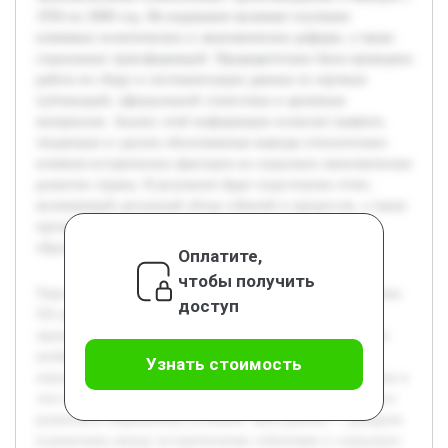
1950 по 2000 год. Исследование включает изучение
ключевых политических и экономических реформ, а также
социальных трансформаций. Предварительно была проведена
работа по сбору и систематизации данных из научных
публикаций, официальной статистики и архивных
материалов. Анализ этой информации позволит выявить
тенденции и сделать обоснованные выводы относительно
влияния исторических факторов на социально-экономическое
развитие страны. В результате будет подготовлен отчет,
включающий детальный обзор событий и процессов, а также
презентация, предназначенная для использования в
образовательных и исследовательских целях.
Оплатите,
чтобы получить
Тема исследования посвящена Швеции во второй половине
доступ
XX века, используя исторический и социально-
экономический анализ. Актуальность проекта обоснована
необходимостью глубокого понимания факторов,
Узнать стоимость
повлиявших на развитие шведского общества и экономики в
этот период, что важно для изучения моделей устойчивого
развития в современных условиях. Цель работы — раскрыть
взаимосвязь между историческими событиями и социально-