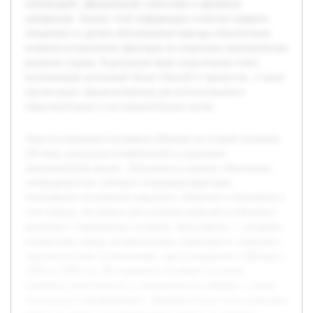
публикаций, официальной статистики и архивных
материалов. Анализ этой информации позволит выявить
тенденции и сделать обоснованные выводы относительно
влияния исторических факторов на социально-экономическое
развитие страны. В результате будет подготовлен отчет,
включающий детальный обзор событий и процессов, а также
презентация, предназначенная для использования в
образовательных и исследовательских целях.
Тема исследования посвящена Швеции во второй половине
XX века, используя исторический и социально-
экономический анализ. Актуальность проекта обоснована
необходимостью глубокого понимания факторов,
повлиявших на развитие шведского общества и экономики в
этот период, что важно для изучения моделей устойчивого
развития в современных условиях. Цель работы — раскрыть
взаимосвязь между историческими событиями и социально-
экономическими изменениями, произошедшими в Швеции с
1950 по 2000 год. Исследование включает изучение
ключевых политических и экономических реформ, а также
социальных трансформаций. Предварительно была проведена