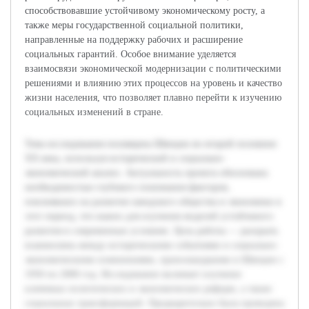
способствовавшие устойчивому экономическому росту, а
также меры государственной социальной политики,
направленные на поддержку рабочих и расширение
социальных гарантий. Особое внимание уделяется
взаимосвязи экономической модернизации с политическими
решениями и влиянию этих процессов на уровень и качество
жизни населения, что позволяет плавно перейти к изучению
социальных изменений в стране.
Тема исследования посвящена Швеции во второй половине
XX века, используя исторический и социально-
экономический анализ. Актуальность проекта обоснована
необходимостью глубокого понимания факторов,
повлиявших на развитие шведского общества и экономики в
этот период, что важно для изучения моделей устойчивого
развития в современных условиях. Цель работы — раскрыть
взаимосвязь между историческими событиями и социально-
экономическими изменениями, произошедшими в Швеции с
1950 по 2000 год. Исследование включает изучение
ключевых политических и экономических реформ, а также
социальных трансформаций. Предварительно была проведена