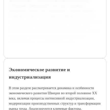
работа по сбору и систематизации данных из научных
публикаций, официальной статистики и архивных
материалов. Анализ этой информации позволит выявить
тенденции и сделать обоснованные выводы относительно
влияния исторических факторов на социально-экономическое
развитие страны. В результате будет подготовлен отчет,
включающий детальный обзор событий и процессов, а также
презентация, предназначенная для использования в
образовательных и исследовательских целях.
Экономическое развитие и
индустриализация
В этом разделе рассматривается динамика и особенности
экономического развития Швеции во второй половине XX
века, включая процессы интенсивной индустриализации,
модернизации производственных структур и трансформации
рынка труда. Анализируются ключевые факторы,