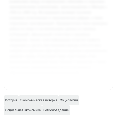
взаимосвязь между историческими событиями и социально-
экономическими изменениями, произошедшими в Швеции с
1950 по 2000 год. Исследование включает изучение
ключевых политических и экономических реформ, а также
социальных трансформаций. Предварительно была проведена
работа по сбору и систематизации данных из научных
публикаций, официальной статистики и архивных
материалов. Анализ этой информации позволит выявить
тенденции и сделать обоснованные выводы относительно
влияния исторических факторов на социально-экономическое
развитие страны. В результате будет подготовлен отчет,
включающий детальный обзор событий и процессов, а также
презентация, предназначенная для использования в
образовательных и исследовательских целях.
История
Экономическая история
Социология
Социальная экономика
Регионоведение