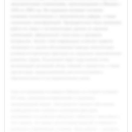
экономическими изменениями, произошедшими в Швеции с
1950 по 2000 год. Исследование включает изучение
ключевых политических и экономических реформ, а также
социальных трансформаций. Предварительно была проведена
работа по сбору и систематизации данных из научных
публикаций, официальной статистики и архивных
материалов. Анализ этой информации позволит выявить
тенденции и сделать обоснованные выводы относительно
влияния исторических факторов на социально-экономическое
развитие страны. В результате будет подготовлен отчет,
включающий детальный обзор событий и процессов, а также
презентация, предназначенная для использования в
образовательных и исследовательских целях.
Тема исследования посвящена Швеции во второй половине
XX века, используя исторический и социально-
экономический анализ. Актуальность проекта обоснована
необходимостью глубокого понимания факторов,
повлиявших на развитие шведского общества и экономики в
этот период, что важно для изучения моделей устойчивого
развития в современных условиях. Цель работы — раскрыть