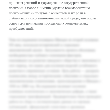
принятия решений и формирование государственной
политики. Особое внимание уделено взаимодействию
политических институтов с обществом и их роли в
стабилизации социально-экономической среды, что создает
основу для понимания последующих экономических
преобразований.
Тема исследования посвящена Швеции во второй половине
XX века, используя исторический и социально-
экономический анализ. Актуальность проекта обоснована
необходимостью глубокого понимания факторов,
повлиявших на развитие шведского общества и экономики в
этот период, что важно для изучения моделей устойчивого
развития в современных условиях. Цель работы — раскрыть
взаимосвязь между историческими событиями и социально-
экономическими изменениями, произошедшими в Швеции с
1950 по 2000 год. Исследование включает изучение
ключевых политических и экономических реформ, а также
социальных трансформаций. Предварительно была проведена
работа по сбору и систематизации данных из научных
публикаций, официальной статистики и архивных