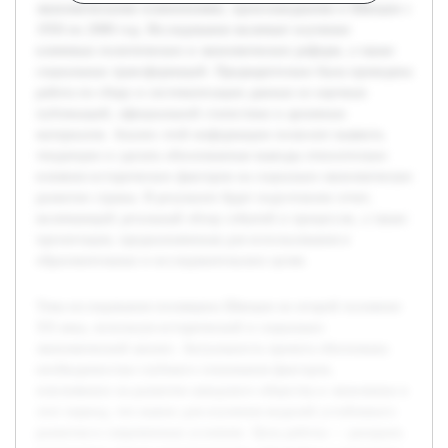
экономическими изменениями, произошедшими в Швеции с
1950 по 2000 год. Исследование включает изучение
ключевых политических и экономических реформ, а также
социальных трансформаций. Предварительно была проведена
работа по сбору и систематизации данных из научных
публикаций, официальной статистики и архивных
материалов. Анализ этой информации позволит выявить
тенденции и сделать обоснованные выводы относительно
влияния исторических факторов на социально-экономическое
развитие страны. В результате будет подготовлен отчет,
включающий детальный обзор событий и процессов, а также
презентация, предназначенная для использования в
образовательных и исследовательских целях.
Тема исследования посвящена Швеции во второй половине
XX века, используя исторический и социально-
экономический анализ. Актуальность проекта обоснована
необходимостью глубокого понимания факторов,
повлиявших на развитие шведского общества и экономики в
этот период, что важно для изучения моделей устойчивого
развития в современных условиях. Цель работы — раскрыть