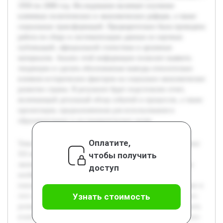
1950 по 2000 год. Исследование включает изучение
ключевых политических и экономических реформ, а также
социальных трансформаций. Предварительно была проведена
работа по сбору и систематизации данных из научных
публикаций, официальной статистики и архивных
материалов. Анализ этой информации позволит выявить
тенденции и сделать обоснованные выводы относительно
влияния исторических факторов на социально-экономическое
развитие страны. В результате будет подготовлен отчет,
включающий детальный обзор событий и процессов, а также
презентация, предназначенная для использования в
образовательных и исследовательских целях.
Оплатите,
Тема исследования посвящена Швеции во второй половине
чтобы получить
XX века, используя исторический и социально-
экономический анализ. Актуальность проекта обоснована
доступ
необходимостью глубокого понимания факторов,
повлиявших на развитие шведского общества и экономики в
Узнать стоимость
этот период, что важно для изучения моделей устойчивого
развития в современных условиях. Цель работы — раскрыть
взаимосвязь между историческими событиями и социально-