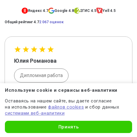
Яндекс 4.7
Google 4.8
2ГИС 4.5
Yell 4.5
Общий рейтинг 4.7
2 067 оценок
Юлия Романова
Дипломная работа
Используем cookie и сервисы веб-аналитики
Нужна была помощь в написании работ по
Оставаясь на нашем сайте, вы даете согласие
статистике. Работа выполнена качественно,
на использование
файлов cookies
и сбор данных
все детали учтены. Спасибо за помощь, вы
системами веб-аналитики
меня выручили!
Узнать стоимость
Принять