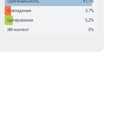
Оригинальность
91,1%
Совпадения
3,7%
Цитирования
5,2%
ИИ-контент
0%