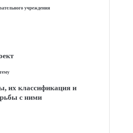
вательного учреждения
оект
 тему
, их классификация и
орьбы с ними