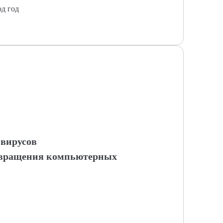
од год
вирусов
твращения компьютерных