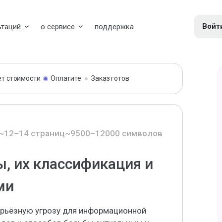
Войт
ьтаций
о сервисе
поддержка
ет стоимости
Оплатите
Заказ готов
~12–14 страниц
~9500–12000 символов
, их классификация и
ми
рьёзную угрозу для информационной