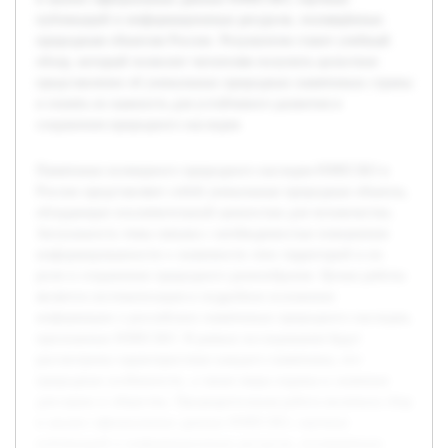
публикаций и информационных ресурсов, посвящённых
природным объектам России. Результатом станет учебный
обзор, который позволит читателям получить целостное
представление об уникальных природных памятниках страны
и понять их важность для устойчивого развития и
сохранения природного наследия.
Памятники всемирного природного наследия ЮНЕСКО в
России представляют собой уникальные природные объекты,
обладающие исключительной ценностью для человечества.
Актуальность темы связана с необходимостью повышения
информированности о значимости этих территорий и их
роли в сохранении природного разнообразия. Целью работы
является систематизация и подробное изложение
информации о российских памятниках природного наследия,
признанных ЮНЕСКО. В рамках исследования будут
рассмотрены характеристики каждого памятника, его
природные особенности, а также меры охраны и значение
для науки и общества. Предварительная работа включала сбор
и анализ официальных данных ЮНЕСКО, научных
публикаций и информационных ресурсов, посвящённых