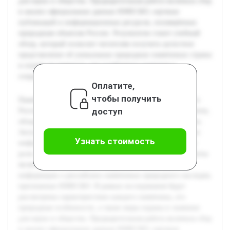
для науки и общества. Предварительная работа включала сбор
и анализ официальных данных ЮНЕСКО, научных
публикаций и информационных ресурсов, посвящённых
природным объектам России. Результатом станет учебный
обзор, который позволит читателям получить целостное
представление об уникальных природных памятниках страны
и понять их важность для устойчивого развития и
сохранения природного наследия.
Оплатите,
чтобы получить
Памятники всемирного природного наследия ЮНЕСКО в
доступ
России представляют собой уникальные природные объекты,
обладающие исключительной ценностью для человечества.
Актуальность темы связана с необходимостью повышения
Узнать стоимость
информированности о значимости этих территорий и их
роли в сохранении природного разнообразия. Целью работы
является систематизация и подробное изложение
информации о российских памятниках природного наследия,
признанных ЮНЕСКО. В рамках исследования будут
рассмотрены характеристики каждого памятника, его
природные особенности, а также меры охраны и значение
для науки и общества. Предварительная работа включала сбор
и анализ официальных данных ЮНЕСКО, научных