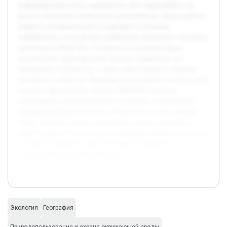
информированности о значимости этих территорий и их
роли в сохранении природного разнообразия. Целью работы
является систематизация и подробное изложение
информации о российских памятниках природного наследия,
признанных ЮНЕСКО. В рамках исследования будут
рассмотрены характеристики каждого памятника, его
природные особенности, а также меры охраны и значение
для науки и общества. Предварительная работа включала сбор
и анализ официальных данных ЮНЕСКО, научных
публикаций и информационных ресурсов, посвящённых
природным объектам России. Результатом станет учебный
обзор, который позволит читателям получить целостное
представление об уникальных природных памятниках страны
и понять их важность для устойчивого развития и
сохранения природного наследия.
Экология
География