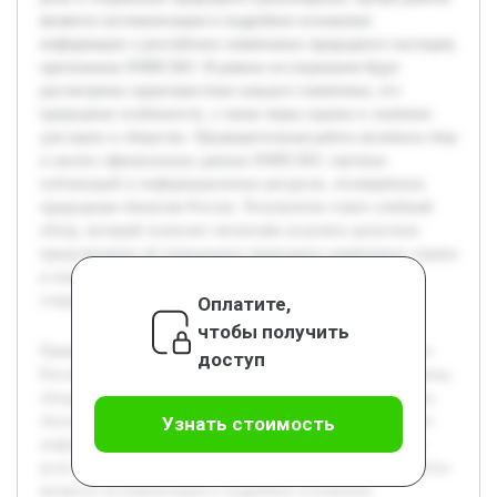
является систематизация и подробное изложение
информации о российских памятниках природного наследия,
признанных ЮНЕСКО. В рамках исследования будут
рассмотрены характеристики каждого памятника, его
природные особенности, а также меры охраны и значение
для науки и общества. Предварительная работа включала сбор
и анализ официальных данных ЮНЕСКО, научных
публикаций и информационных ресурсов, посвящённых
природным объектам России. Результатом станет учебный
обзор, который позволит читателям получить целостное
представление об уникальных природных памятниках страны
и понять их важность для устойчивого развития и
сохранения природного наследия.
Оплатите,
чтобы получить
Памятники всемирного природного наследия ЮНЕСКО в
доступ
России представляют собой уникальные природные объекты,
обладающие исключительной ценностью для человечества.
Актуальность темы связана с необходимостью повышения
Узнать стоимость
информированности о значимости этих территорий и их
роли в сохранении природного разнообразия. Целью работы
является систематизация и подробное изложение