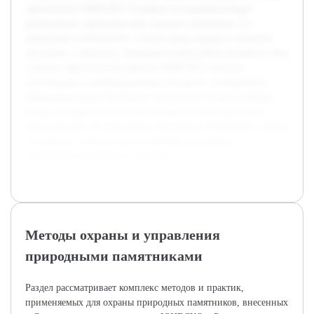
признанных ЮНЕСКО. В рамках исследования будут
рассмотрены характеристики каждого памятника, его
природные особенности, а также меры охраны и значение
для науки и общества. Предварительная работа включала сбор
и анализ официальных данных ЮНЕСКО, научных
публикаций и информационных ресурсов, посвящённых
природным объектам России. Результатом станет учебный
обзор, который позволит читателям получить целостное
представление об уникальных природных памятниках страны
и понять их важность для устойчивого развития и
сохранения природного наследия.
Методы охраны и управления
природными памятниками
Раздел рассматривает комплекс методов и практик,
применяемых для охраны природных памятников, внесенных