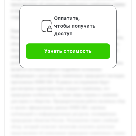
представление об уникальных природных памятниках страны
и понять их важность для устойчивого развития и
сохранения природного наследия.
Оплатите,
чтобы получить
Памятники всемирного природного наследия ЮНЕСКО в
доступ
России представляют собой уникальные природные объекты,
обладающие исключительной ценностью для человечества.
Актуальность темы связана с необходимостью повышения
Узнать стоимость
информированности о значимости этих территорий и их
роли в сохранении природного разнообразия. Целью работы
является систематизация и подробное изложение
информации о российских памятниках природного наследия,
признанных ЮНЕСКО. В рамках исследования будут
рассмотрены характеристики каждого памятника, его
природные особенности, а также меры охраны и значение
для науки и общества. Предварительная работа включала сбор
и анализ официальных данных ЮНЕСКО, научных
публикаций и информационных ресурсов, посвящённых
природным объектам России. Результатом станет учебный
обзор, который позволит читателям получить целостное
представление об уникальных природных памятниках страны