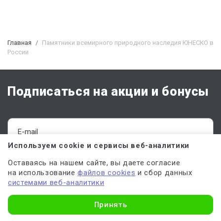
Главная
Памятники всемирного природного наследия ЮНЕСКО в
России
Подписаться на акции и бонусы
Используем cookie и сервисы веб-аналитики
ПОДПИСАТЬСЯ
Оставаясь на нашем сайте, вы даете согласие
на использование
файлов cookies
и сбор данных
системами веб-аналитики
Отправляя форму, вы соглашаетесь с
офертой
,
политикой обработки
персональных данных
и даёте
согласие на обработку данных
Узнать стоимость
Принять