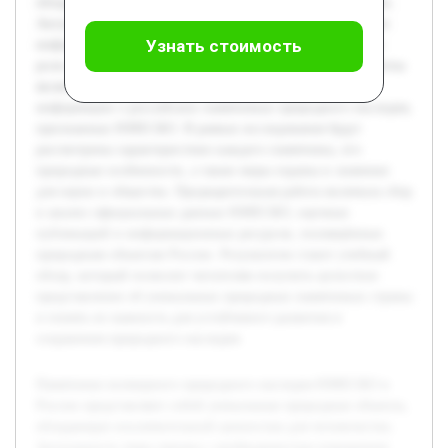
обладающие исключительной ценностью для человечества.
Актуальность темы связана с необходимостью повышения
Узнать стоимость
информированности о значимости этих территорий и их
роли в сохранении природного разнообразия. Целью работы
является систематизация и подробное изложение
информации о российских памятниках природного наследия,
признанных ЮНЕСКО. В рамках исследования будут
рассмотрены характеристики каждого памятника, его
природные особенности, а также меры охраны и значение
для науки и общества. Предварительная работа включала сбор
и анализ официальных данных ЮНЕСКО, научных
публикаций и информационных ресурсов, посвящённых
природным объектам России. Результатом станет учебный
обзор, который позволит читателям получить целостное
представление об уникальных природных памятниках страны
и понять их важность для устойчивого развития и
сохранения природного наследия.
Памятники всемирного природного наследия ЮНЕСКО в
России представляют собой уникальные природные объекты,
обладающие исключительной ценностью для человечества.
Актуальность темы связана с необходимостью повышения