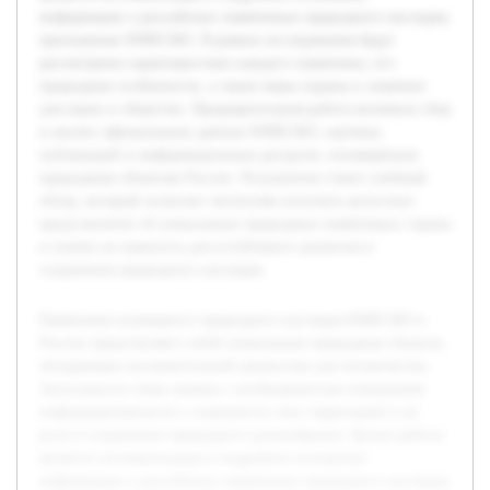
информации о российских памятниках природного наследия,
признанных ЮНЕСКО. В рамках исследования будут
рассмотрены характеристики каждого памятника, его
природные особенности, а также меры охраны и значение
для науки и общества. Предварительная работа включала сбор
и анализ официальных данных ЮНЕСКО, научных
публикаций и информационных ресурсов, посвящённых
природным объектам России. Результатом станет учебный
обзор, который позволит читателям получить целостное
представление об уникальных природных памятниках страны
и понять их важность для устойчивого развития и
сохранения природного наследия.
Памятники всемирного природного наследия ЮНЕСКО в
России представляют собой уникальные природные объекты,
обладающие исключительной ценностью для человечества.
Актуальность темы связана с необходимостью повышения
информированности о значимости этих территорий и их
роли в сохранении природного разнообразия. Целью работы
является систематизация и подробное изложение
информации о российских памятниках природного наследия,