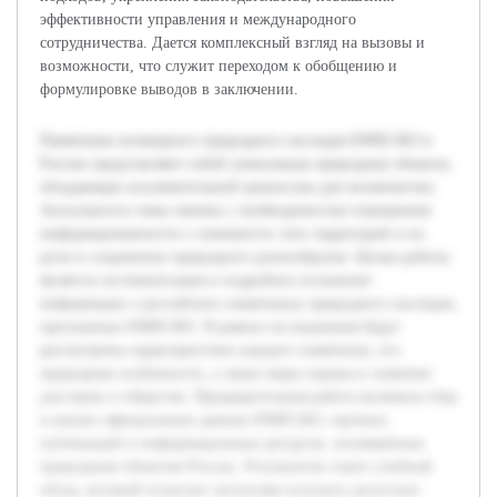
эффективности управления и международного
сотрудничества. Дается комплексный взгляд на вызовы и
возможности, что служит переходом к обобщению и
формулировке выводов в заключении.
Памятники всемирного природного наследия ЮНЕСКО в
России представляют собой уникальные природные объекты,
обладающие исключительной ценностью для человечества.
Актуальность темы связана с необходимостью повышения
информированности о значимости этих территорий и их
роли в сохранении природного разнообразия. Целью работы
является систематизация и подробное изложение
информации о российских памятниках природного наследия,
признанных ЮНЕСКО. В рамках исследования будут
рассмотрены характеристики каждого памятника, его
природные особенности, а также меры охраны и значение
для науки и общества. Предварительная работа включала сбор
и анализ официальных данных ЮНЕСКО, научных
публикаций и информационных ресурсов, посвящённых
природным объектам России. Результатом станет учебный
обзор, который позволит читателям получить целостное