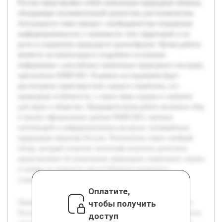
России представляют собой уникальные природные объекты,
обладающие исключительной ценностью для человечества.
Актуальность темы связана с необходимостью повышения
информированности о значимости этих территорий и их
роли в сохранении природного разнообразия. Целью работы
является систематизация и подробное изложение
информации о российских памятниках природного наследия,
признанных ЮНЕСКО. В рамках исследования будут
рассмотрены характеристики каждого памятника, его
природные особенности, а также меры охраны и значение
для науки и общества. Предварительная работа включала сбор
и анализ официальных данных ЮНЕСКО, научных
публикаций и информационных ресурсов, посвящённых
природным объектам России. Результатом станет учебный
обзор, который позволит читателям получить целостное
представление об уникальных природных памятниках страны
и понять их важность для устойчивого развития и
сохранения природного наследия.
Оплатите,
чтобы получить
Памятники всемирного природного наследия ЮНЕСКО в
России представляют собой уникальные природные объекты,
доступ