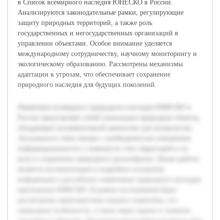
в Список всемирного наследия ЮНЕСКО в России.
Анализируются законодательные рамки, регулирующие
защиту природных территорий, а также роль
государственных и негосударственных организаций в
управлении объектами. Особое внимание уделяется
международному сотрудничеству, научному мониторингу и
экологическому образованию. Рассмотрены механизмы
адаптации к угрозам, что обеспечивает сохранение
природного наследия для будущих поколений.
Памятники всемирного природного наследия ЮНЕСКО в
России представляют собой уникальные природные объекты,
обладающие исключительной ценностью для человечества.
Актуальность темы связана с необходимостью повышения
информированности о значимости этих территорий и их
роли в сохранении природного разнообразия. Целью работы
является систематизация и подробное изложение
информации о российских памятниках природного наследия,
признанных ЮНЕСКО. В рамках исследования будут
рассмотрены характеристики каждого памятника, его
природные особенности, а также меры охраны и значение