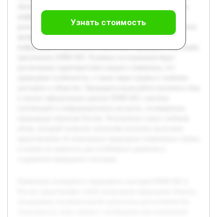
Актуальность темы связана с необходимостью повышения
информированности о значимости этих территорий и их
Узнать стоимость
роли в сохранении природного разнообразия. Целью работы
является систематизация и подробное изложение
информации о российских памятниках природного наследия,
признанных ЮНЕСКО. В рамках исследования будут
рассмотрены характеристики каждого памятника, его
природные особенности, а также меры охраны и значение
для науки и общества. Предварительная работа включала сбор
и анализ официальных данных ЮНЕСКО, научных
публикаций и информационных ресурсов, посвящённых
природным объектам России. Результатом станет учебный
обзор, который позволит читателям получить целостное
представление об уникальных природных памятниках страны
и понять их важность для устойчивого развития и
сохранения природного наследия.
Памятники всемирного природного наследия ЮНЕСКО в
России представляют собой уникальные природные объекты,
обладающие исключительной ценностью для человечества.
Актуальность темы связана с необходимостью повышения