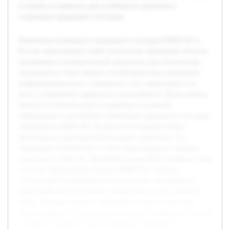
и понять их важность для устойчивого развития и
сохранения природного наследия.
Памятники всемирного природного наследия ЮНЕСКО в
России представляют собой уникальные природные объекты,
обладающие исключительной ценностью для человечества.
Актуальность темы связана с необходимостью повышения
информированности о значимости этих территорий и их
роли в сохранении природного разнообразия. Целью работы
является систематизация и подробное изложение
информации о российских памятниках природного наследия,
признанных ЮНЕСКО. В рамках исследования будут
рассмотрены характеристики каждого памятника, его
природные особенности, а также меры охраны и значение
для науки и общества. Предварительная работа включала сбор
и анализ официальных данных ЮНЕСКО, научных
публикаций и информационных ресурсов, посвящённых
природным объектам России. Результатом станет учебный
обзор, который позволит читателям получить целостное
представление об уникальных природных памятниках страны
и понять их важность для устойчивого развития и