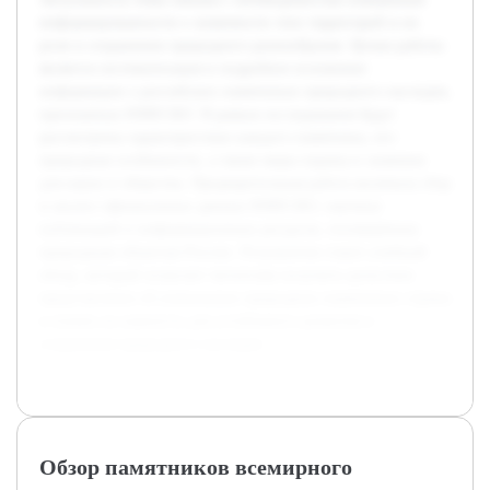
информированности о значимости этих территорий и их
роли в сохранении природного разнообразия. Целью работы
является систематизация и подробное изложение
информации о российских памятниках природного наследия,
признанных ЮНЕСКО. В рамках исследования будут
рассмотрены характеристики каждого памятника, его
природные особенности, а также меры охраны и значение
для науки и общества. Предварительная работа включала сбор
и анализ официальных данных ЮНЕСКО, научных
публикаций и информационных ресурсов, посвящённых
природным объектам России. Результатом станет учебный
обзор, который позволит читателям получить целостное
представление об уникальных природных памятниках страны
и понять их важность для устойчивого развития и
сохранения природного наследия.
Обзор памятников всемирного