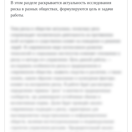
В этом разделе раскрывается актуальность исследования
риска в разных обществах, формулируются цель и задачи
работы.
Тема риска в обществе актуальна, поскольку риск
сопровождает человеческую деятельность на протяжении
всей истории и существенно влияет на поведение и решения
людей. В современном мире интенсивное развитие
технологий и социальных институтов изменяет отношение к
риску и методы его управления. Цель данной работы —
исследовать особенности риска в традиционном и
современном обществе, выявить сходства и различия, а также
понять, каким образом социальные и культурные факторы
влияют на восприятие риска. В работе будет рассмотрено
определение термина "риск" в контексте традиционных
сообществ, где доминируют устойчивые обычаи и
коллективные нормы. Далее будет проведён анализ
современных подходов к риску, характерных для
высокоразвитых индустриальных и информационных
обществ, включая институциональные и индивидуальные
стратегии управления рисками. Предварительный анализ