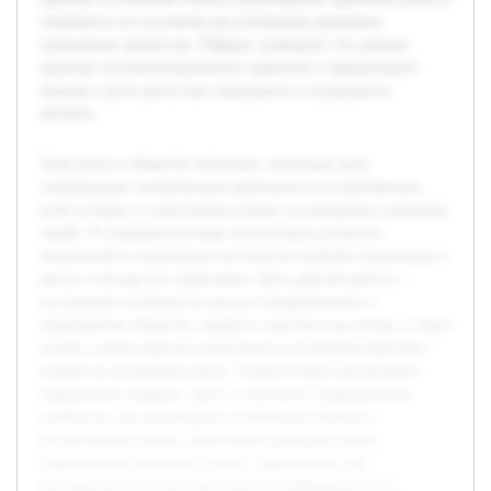
значимость его изучения для понимания динамики
социальных процессов. Реферат суммирует эти данные,
приводя систематизированное сравнение и формулирует
выводы о роли риска как социального и культурного
явления.
Тема риска в обществе актуальна, поскольку риск
сопровождает человеческую деятельность на протяжении
всей истории и существенно влияет на поведение и решения
людей. В современном мире интенсивное развитие
технологий и социальных институтов изменяет отношение к
риску и методы его управления. Цель данной работы —
исследовать особенности риска в традиционном и
современном обществе, выявить сходства и различия, а также
понять, каким образом социальные и культурные факторы
влияют на восприятие риска. В работе будет рассмотрено
определение термина "риск" в контексте традиционных
сообществ, где доминируют устойчивые обычаи и
коллективные нормы. Далее будет проведён анализ
современных подходов к риску, характерных для
высокоразвитых индустриальных и информационных