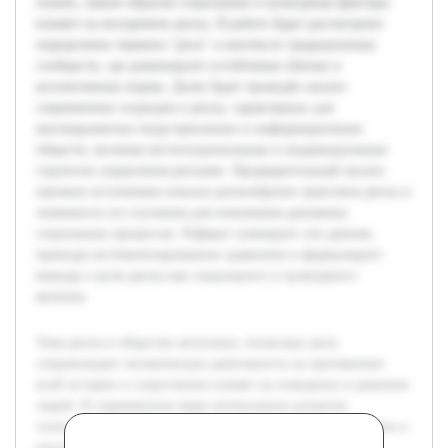
понять, каким образом социальные и культурные факторы
влияют на восприятие риска. В работе будет рассмотрено
определение термина "риск" в контексте традиционных
сообществ, где доминируют устойчивые обычаи и
коллективные нормы. Далее будет проведён анализ
современных подходов к риску, характерных для
высокоразвитых индустриальных и информационных
обществ, включая институциональные и индивидуальные
стратегии управления рисками. Предварительный анализ
научных источников показал разнообразие трактовок риска и
значимость его изучения для понимания динамики
социальных процессов. Реферат суммирует эти данные,
приводя систематизированное сравнение и формулирует
выводы о роли риска как социального и культурного
явления.
Тема риска в обществе актуальна, поскольку риск
сопровождает человеческую деятельность на протяжении
всей истории и существенно влияет на поведение и решения
людей. В современном мире интенсивное развитие
технологий и социальных институтов изменяет отношение к
риску и методы его управления. Цель данной работы —