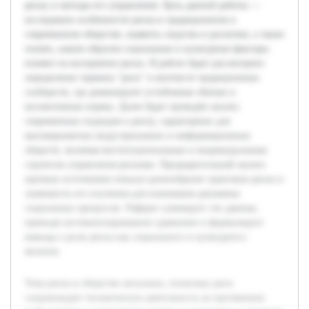
риску и методы его управления. Цель данной работы —
исследовать особенности риска в традиционном и
современном обществе, выявить сходства и различия, а также
понять, каким образом социальные и культурные факторы
влияют на восприятие риска. В работе будет рассмотрено
определение термина "риск" в контексте традиционных
сообществ, где доминируют устойчивые обычаи и
коллективные нормы. Далее будет проведён анализ
современных подходов к риску, характерных для
высокоразвитых индустриальных и информационных
обществ, включая институциональные и индивидуальные
стратегии управления рисками. Предварительный анализ
научных источников показал разнообразие трактовок риска и
значимость его изучения для понимания динамики
социальных процессов. Реферат суммирует эти данные,
приводя систематизированное сравнение и формулирует
выводы о роли риска как социального и культурного
явления.
Тема риска в обществе актуальна, поскольку риск
сопровождает человеческую деятельность на протяжении