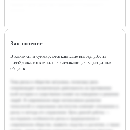
выводы о роли риска как социального и культурного
явления.
Заключение
В заключении суммируются ключевые выводы работы,
подчёркивается важность исследования риска для разных
обществ.
Тема риска в обществе актуальна, поскольку риск
сопровождает человеческую деятельность на протяжении
всей истории и существенно влияет на поведение и решения
людей. В современном мире интенсивное развитие
технологий и социальных институтов изменяет отношение к
риску и методы его управления. Цель данной работы —
исследовать особенности риска в традиционном и
современном обществе, выявить сходства и различия, а также