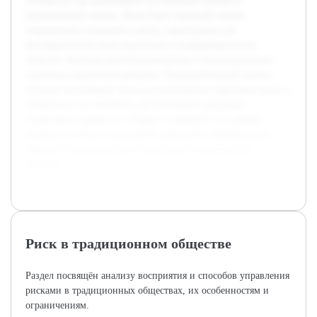
сообществ, где доминируют устойчивые обычаи и
коллективные нормы. Далее будет проведён анализ
современных подходов к риску, характерных для
высокоразвитых индустриальных и информационных
обществ, включая институциональные и индивидуальные
стратегии управления рисками. Предварительный анализ
научных источников показал разнообразие трактовок риска и
значимость его изучения для понимания динамики
социальных процессов. Реферат суммирует эти данные,
приводя систематизированное сравнение и формулирует
выводы о роли риска как социального и культурного
явления.
Риск в традиционном обществе
Раздел посвящён анализу восприятия и способов управления
рисками в традиционных обществах, их особенностям и
ограничениям.