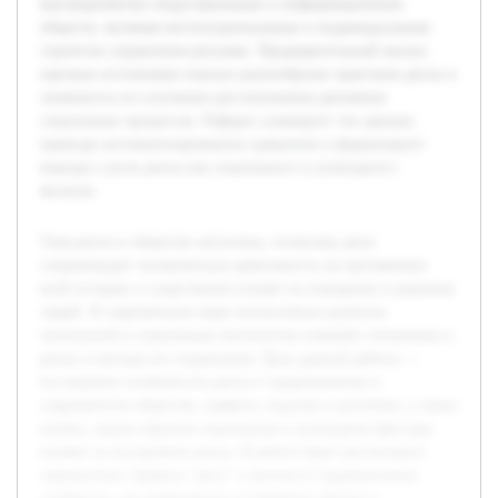
высокоразвитых индустриальных и информационных
обществ, включая институциональные и индивидуальные
стратегии управления рисками. Предварительный анализ
научных источников показал разнообразие трактовок риска и
значимость его изучения для понимания динамики
социальных процессов. Реферат суммирует эти данные,
приводя систематизированное сравнение и формулирует
выводы о роли риска как социального и культурного
явления.
Тема риска в обществе актуальна, поскольку риск
сопровождает человеческую деятельность на протяжении
всей истории и существенно влияет на поведение и решения
людей. В современном мире интенсивное развитие
технологий и социальных институтов изменяет отношение к
риску и методы его управления. Цель данной работы —
исследовать особенности риска в традиционном и
современном обществе, выявить сходства и различия, а также
понять, каким образом социальные и культурные факторы
влияют на восприятие риска. В работе будет рассмотрено
определение термина "риск" в контексте традиционных