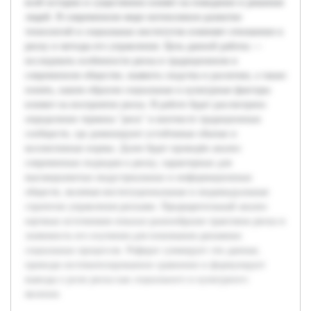
всей истории и существенно влияет на поведение и решения
людей. В современном мире интенсивное развитие
технологий и социальных институтов изменяет отношение к
риску и методы его управления. Цель данной работы —
исследовать особенности риска в традиционном и
современном обществе, выявить сходства и различия, а также
понять, каким образом социальные и культурные факторы
влияют на восприятие риска. В работе будет рассмотрено
определение термина "риск" в контексте традиционных
сообществ, где доминируют устойчивые обычаи и
коллективные нормы. Далее будет проведён анализ
современных подходов к риску, характерных для
высокоразвитых индустриальных и информационных
обществ, включая институциональные и индивидуальные
стратегии управления рисками. Предварительный анализ
научных источников показал разнообразие трактовок риска и
значимость его изучения для понимания динамики
социальных процессов. Реферат суммирует эти данные,
приводя систематизированное сравнение и формулирует
выводы о роли риска как социального и культурного
явления.