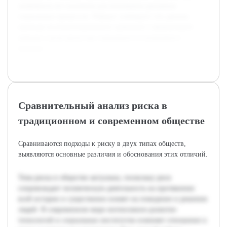
значимость его изучения для понимания динамики
социальных процессов. Реферат суммирует эти данные,
приводя систематизированное сравнение и формулирует
выводы о роли риска как социального и культурного
явления.
Сравнительный анализ риска в
традиционном и современном обществе
Сравниваются подходы к риску в двух типах обществ,
выявляются основные различия и обоснования этих отличий.
Тема риска в обществе актуальна, поскольку риск
сопровождает человеческую деятельность на протяжении
всей истории и существенно влияет на поведение и решения
людей. В современном мире интенсивное развитие
технологий и социальных институтов изменяет отношение к