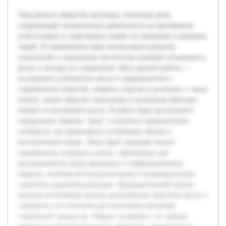
Тема риска в обществе актуальна, поскольку риск
сопровождает человеческую деятельность на протяжении
всей истории и существенно влияет на поведение и решения
людей. В современном мире интенсивное развитие
технологий и социальных институтов изменяет отношение к
риску и методы его управления. Цель данной работы —
исследовать особенности риска в традиционном и
современном обществе, выявить сходства и различия, а также
понять, каким образом социальные и культурные факторы
влияют на восприятие риска. В работе будет рассмотрено
определение термина "риск" в контексте традиционных
сообществ, где доминируют устойчивые обычаи и
коллективные нормы. Далее будет проведён анализ
современных подходов к риску, характерных для
высокоразвитых индустриальных и информационных
обществ, включая институциональные и индивидуальные
стратегии управления рисками. Предварительный анализ
научных источников показал разнообразие трактовок риска и
значимость его изучения для понимания динамики
социальных процессов. Реферат суммирует эти данные,