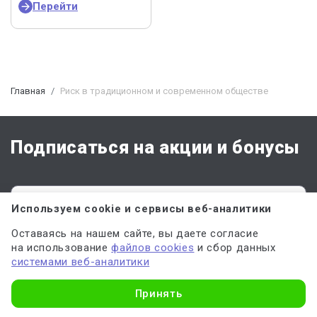
Перейти
Главная
Риск в традиционном и современном обществе
Подписаться на акции и бонусы
Используем cookie и сервисы веб-аналитики
Оставаясь на нашем сайте, вы даете согласие
на использование
файлов cookies
и сбор данных
ПОДПИСАТЬСЯ
системами веб-аналитики
Узнать стоимость
Отправляя форму, вы соглашаетесь с
офертой
,
политикой обработки
Принять
персональных данных
и даёте
согласие на обработку данных