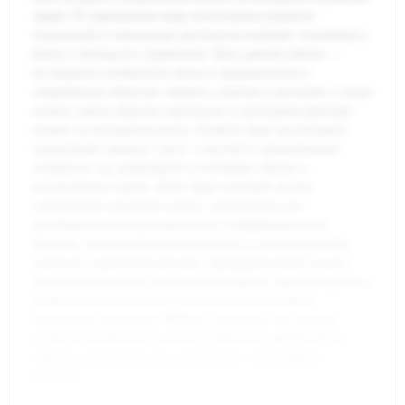
людей. В современном мире интенсивное развитие
технологий и социальных институтов изменяет отношение к
риску и методы его управления. Цель данной работы —
исследовать особенности риска в традиционном и
современном обществе, выявить сходства и различия, а также
понять, каким образом социальные и культурные факторы
влияют на восприятие риска. В работе будет рассмотрено
определение термина "риск" в контексте традиционных
сообществ, где доминируют устойчивые обычаи и
коллективные нормы. Далее будет проведён анализ
современных подходов к риску, характерных для
высокоразвитых индустриальных и информационных
обществ, включая институциональные и индивидуальные
стратегии управления рисками. Предварительный анализ
научных источников показал разнообразие трактовок риска и
значимость его изучения для понимания динамики
социальных процессов. Реферат суммирует эти данные,
приводя систематизированное сравнение и формулирует
выводы о роли риска как социального и культурного
явления.