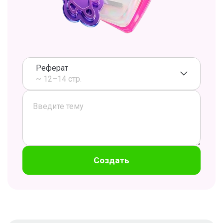
Реферат
~ 12–14 стр.
Создать