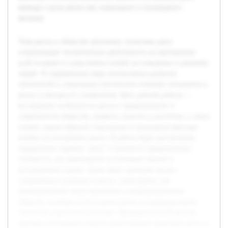
выводы о роли риска как социального и культурного
явления.
Тема риска в обществе актуальна, поскольку риск
сопровождает человеческую деятельность на протяжении
всей истории и существенно влияет на поведение и решения
людей. В современном мире интенсивное развитие
технологий и социальных институтов изменяет отношение к
риску и методы его управления. Цель данной работы —
исследовать особенности риска в традиционном и
современном обществе, выявить сходства и различия, а также
понять, каким образом социальные и культурные факторы
влияют на восприятие риска. В работе будет рассмотрено
определение термина "риск" в контексте традиционных
сообществ, где доминируют устойчивые обычаи и
коллективные нормы. Далее будет проведён анализ
современных подходов к риску, характерных для
высокоразвитых индустриальных и информационных
обществ, включая институциональные и индивидуальные
стратегии управления рисками. Предварительный анализ
научных источников показал разнообразие трактовок риска и