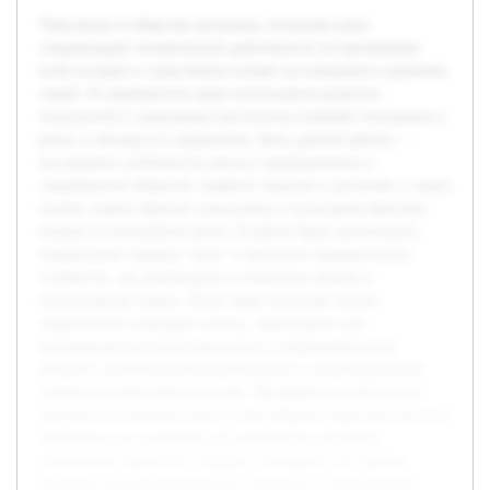
Тема риска в обществе актуальна, поскольку риск
сопровождает человеческую деятельность на протяжении
всей истории и существенно влияет на поведение и решения
людей. В современном мире интенсивное развитие
технологий и социальных институтов изменяет отношение к
риску и методы его управления. Цель данной работы —
исследовать особенности риска в традиционном и
современном обществе, выявить сходства и различия, а также
понять, каким образом социальные и культурные факторы
влияют на восприятие риска. В работе будет рассмотрено
определение термина "риск" в контексте традиционных
сообществ, где доминируют устойчивые обычаи и
коллективные нормы. Далее будет проведён анализ
современных подходов к риску, характерных для
высокоразвитых индустриальных и информационных
обществ, включая институциональные и индивидуальные
стратегии управления рисками. Предварительный анализ
научных источников показал разнообразие трактовок риска и
значимость его изучения для понимания динамики
социальных процессов. Реферат суммирует эти данные,
приводя систематизированное сравнение и формулирует