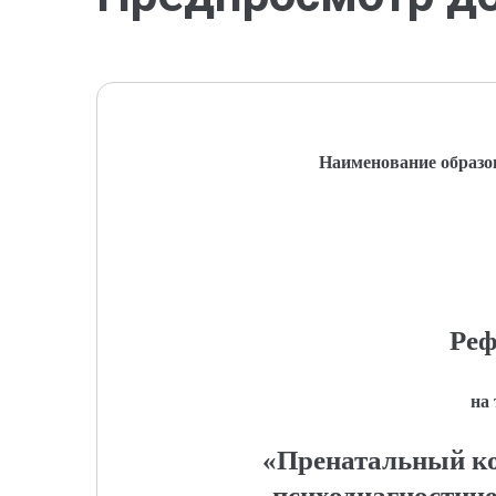
Наименование образо
Реф
на
«Пренатальный ко
психодиагностиче