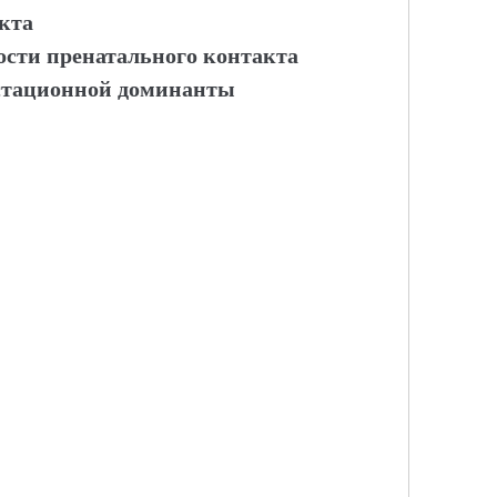
кта
ости пренатального контакта
стационной доминанты