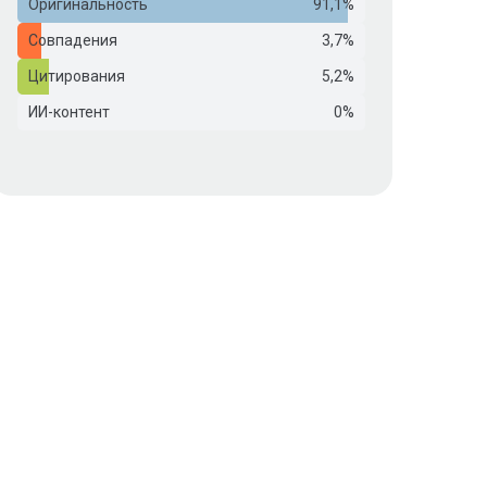
Оригинальность
91,1%
Совпадения
3,7%
Цитирования
5,2%
ИИ-контент
0%