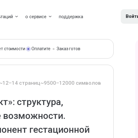
Войт
ьтаций
о сервисе
поддержка
ет стоимости
Оплатите
Заказ готов
~12–14 страниц
~9500–12000 символов
т»: структура,
е возможности.
понент гестационной