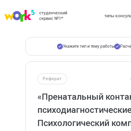
студенческий
типы консул
сервис №1
*
Укажите тип и тему работы
Расч
Реферат
«Пренатальный контак
психодиагностически
Психологический ком