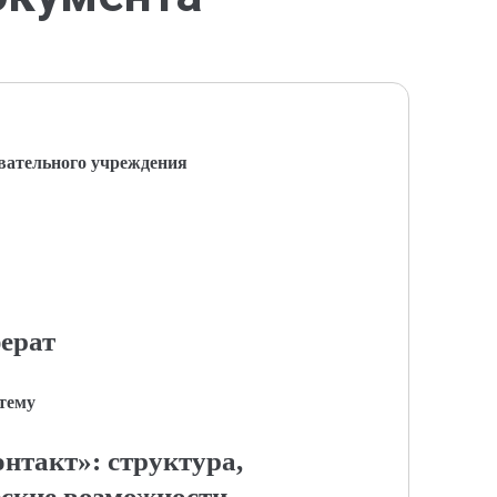
вательного учреждения
ерат
 тему
нтакт»: структура,
ские возможности.