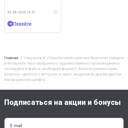
05.08.2026 16:31
Перейти
Главная
Некрасов А. «Приключения капитана Врунгеля» Найдите
в Интернете текст выбранного художественного произведения и
скопируйте в файл в свободной форме 2. Внесите комментарии,
вопросы «диалога с автором» в текст, выделив их другим цветом
или форматом шрифта
Подписаться на акции и бонусы