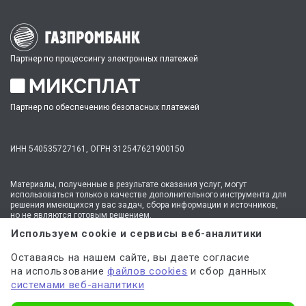
Партнер по процессингу электронных платежей
Партнер по обеспечению безопасных платежей
ИНН 540535727161,
ОГРН 312547621900150
Материалы, полученные в результате оказания услуг, могут
использоваться только в качестве дополнительного инструмента для
решения имеющихся у вас задач, сбора информации и источников,
но не являются готовым решением.
* №1 на рынке консультационных услуг для студентов по количеству
Используем cookie и сервисы веб-аналитики
стационарных офисов-филиалов в 14 городах России (от Иркутска до
Москвы,
полный перечень филиалов
). Зона обслуживания онлайн —
Оставаясь на нашем сайте, вы даете согласие
вся Россия.
на использование
файлов cookies
и сбор данных
Мы
используем файлы cookie
и
сервисы веб-аналитики
системами веб-аналитики
для персонализации сервисов и повышения удобства пользования
сайтом. Если вы не согласны на их использование, поменяйте
настройки браузера.