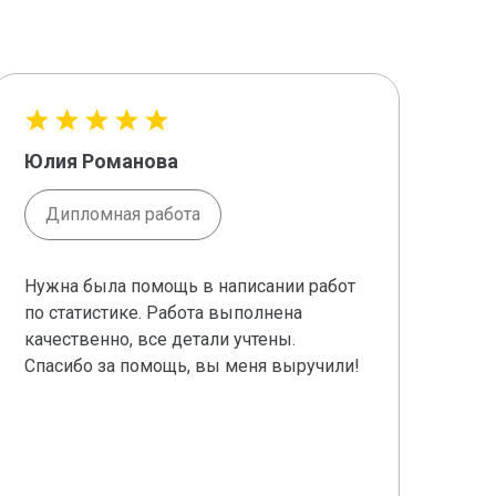
Юлия Романова
Юл
Дипломная работа
Нужна была помощь в написании работ
Сро
по статистике. Работа выполнена
име
качественно, все детали учтены.
раб
Спасибо за помощь, вы меня выручили!
про
сам
Раб
тр
пол