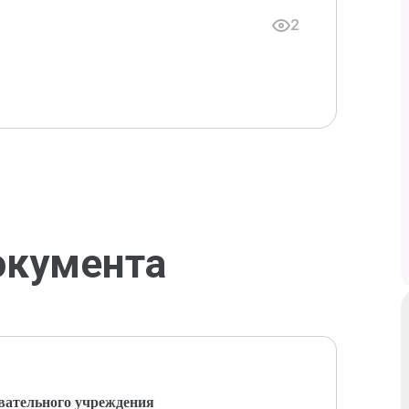
2
окумента
вательного учреждения