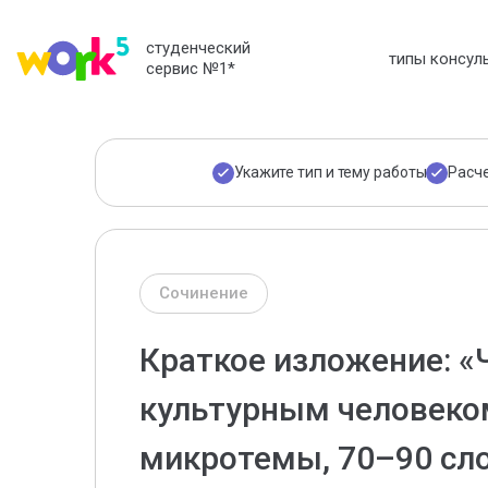
студенческий
типы консул
сервис №1
*
Укажите тип и тему работы
Расч
Сочинение
Краткое изложение: «
культурным человеко
микротемы, 70–90 слов