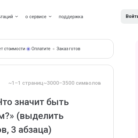
Войт
ьтаций
о сервисе
поддержка
ет стоимости
Оплатите
Заказ готов
~1–1 страниц
~3000–3500 символов
Что значит быть
м?» (выделить
, 3 абзаца)