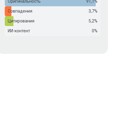
Оригинальность
91,1%
Совпадения
3,7%
Цитирования
5,2%
ИИ-контент
0%