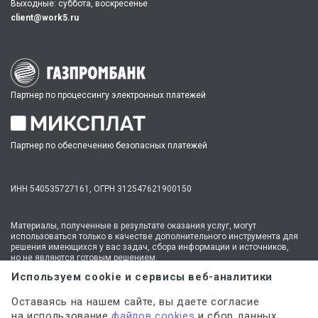
Выходные: суббота, воскресенье
client@work5.ru
Партнер по процессингу электронных платежей
Партнер по обеспечению безопасных платежей
ИНН 540535727161,
ОГРН 312547621900150
Материалы, полученные в результате оказания услуг, могут
использоваться только в качестве дополнительного инструмента для
решения имеющихся у вас задач, сбора информации и источников,
но не являются готовым решением.
* №1 на рынке консультационных услуг для студентов по количеству
Используем cookie и сервисы веб-аналитики
стационарных офисов-филиалов в 14 городах России (от Иркутска до
Москвы,
полный перечень филиалов
). Зона обслуживания онлайн —
Оставаясь на нашем сайте, вы даете согласие
вся Россия.
на использование
файлов cookies
и сбор данных