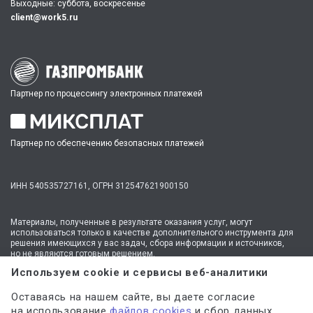
Выходные: суббота, воскресенье
client@work5.ru
Партнер по процессингу электронных платежей
Партнер по обеспечению безопасных платежей
ИНН 540535727161,
ОГРН 312547621900150
Материалы, полученные в результате оказания услуг, могут
использоваться только в качестве дополнительного инструмента для
решения имеющихся у вас задач, сбора информации и источников,
но не являются готовым решением.
* №1 на рынке консультационных услуг для студентов по количеству
Используем cookie и сервисы веб-аналитики
стационарных офисов-филиалов в 14 городах России (от Иркутска до
Москвы,
полный перечень филиалов
). Зона обслуживания онлайн —
Оставаясь на нашем сайте, вы даете согласие
вся Россия.
на использование
файлов cookies
и сбор данных