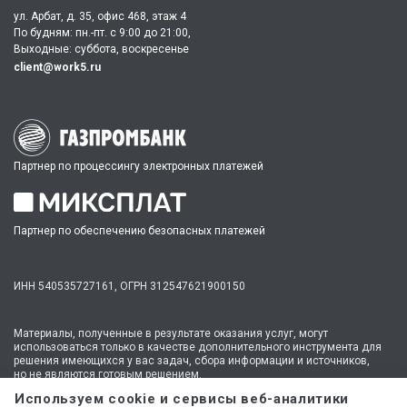
ул. Арбат, д. 35, офис 468, этаж 4
По будням: пн.-пт. c 9:00 до 21:00,
Выходные: суббота, воскресенье
client@work5.ru
Партнер по процессингу электронных платежей
Партнер по обеспечению безопасных платежей
ИНН 540535727161,
ОГРН 312547621900150
Материалы, полученные в результате оказания услуг, могут
использоваться только в качестве дополнительного инструмента для
решения имеющихся у вас задач, сбора информации и источников,
но не являются готовым решением.
* №1 на рынке консультационных услуг для студентов по количеству
Используем cookie и сервисы веб-аналитики
стационарных офисов-филиалов в 14 городах России (от Иркутска до