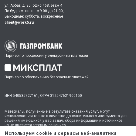
ул. Арбат, д. 35, офис 468, этаж 4
По будням: пн.-пт. c 9:00 до 21:00,
Выходные: суббота, воскресенье
client@work5.ru
Партнер по процессингу электронных платежей
Партнер по обеспечению безопасных платежей
ИНН 540535727161,
ОГРН 312547621900150
Материалы, полученные в результате оказания услуг, могут
использоваться только в качестве дополнительного инструмента для
решения имеющихся у вас задач, сбора информации и источников,
но не являются готовым решением.
* №1 на рынке консультационных услуг для студентов по количеству
Используем cookie и сервисы веб-аналитики
стационарных офисов-филиалов в 14 городах России (от Иркутска до