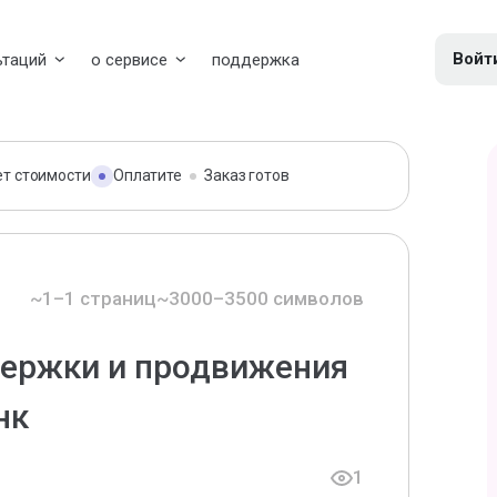
Войт
ьтаций
о сервисе
поддержка
ет стоимости
Оплатите
Заказ готов
~1–1 страниц
~3000–3500 символов
держки и продвижения
нк
1