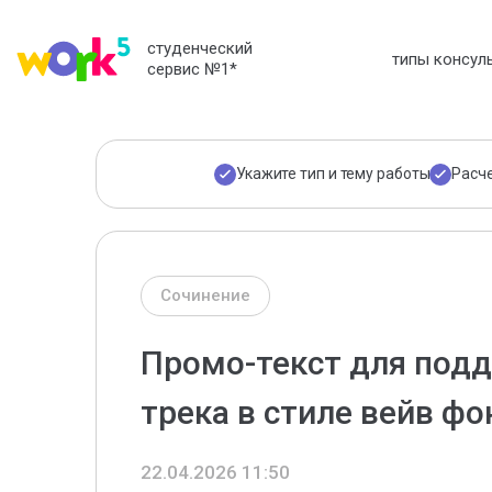
студенческий
типы консул
сервис №1
*
Укажите тип и тему работы
Расч
Сочинение
Промо-текст для под
трека в стиле вейв фо
22.04.2026 11:50