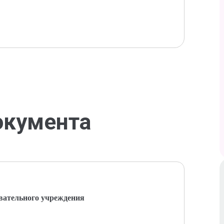
окумента
вательного учреждения