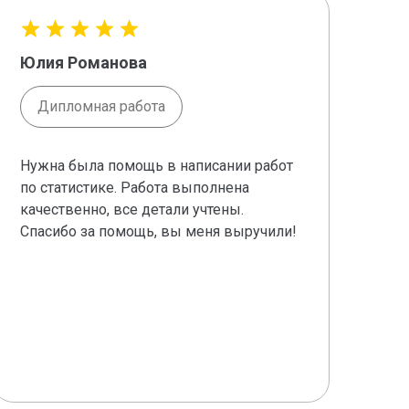
Юлия Романова
Юл
Дипломная работа
Нужна была помощь в написании работ
Сро
по статистике. Работа выполнена
име
качественно, все детали учтены.
раб
Спасибо за помощь, вы меня выручили!
про
сам
Раб
тр
пол
Отл
ре