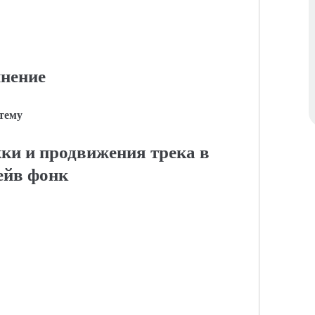
нение
 тему
ки и продвижения трека в
ейв фонк