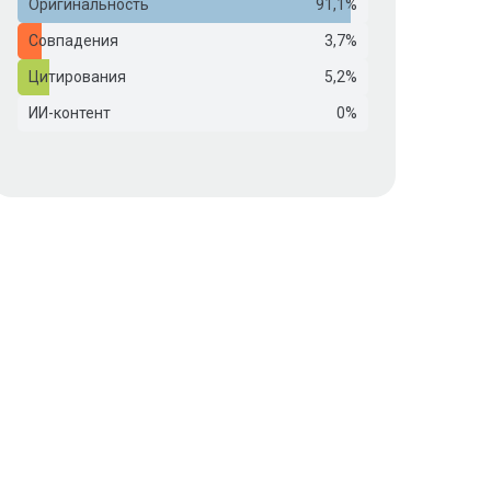
Оригинальность
91,1%
Совпадения
3,7%
Цитирования
5,2%
ИИ-контент
0%