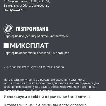
По будням: пн.-пт. c 9:00 до 21:00,
Выходные: суббота, воскресенье
client@work5.ru
Партнер по процессингу электронных платежей
Партнер по обеспечению безопасных платежей
ИНН 540535727161,
ОГРН 312547621900150
Материалы, полученные в результате оказания услуг, могут
использоваться только в качестве дополнительного инструмента для
решения имеющихся у вас задач, сбора информации и источников,
но не являются готовым решением.
* №1 на рынке консультационных услуг для студентов по количеству
Используем cookie и сервисы веб-аналитики
стационарных офисов-филиалов в 14 городах России (от Иркутска до
Москвы,
полный перечень филиалов
). Зона обслуживания онлайн —
Оставаясь на нашем сайте, вы даете согласие
вся Россия.