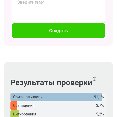
Создать
Результаты проверки
Оригинальность
91,1%
Совпадения
3,7%
Цитирования
5,2%