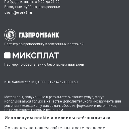
По будням: пн.-пт. c 9:00 до 21:00,
Выходные: суббота, воскресенье
client@work5.ru
Партнер по процессингу электронных платежей
Партнер по обеспечению безопасных платежей
ИНН 540535727161,
ОГРН 312547621900150
Материалы, полученные в результате оказания услуг, могут
использоваться только в качестве дополнительного инструмента для
решения имеющихся у вас задач, сбора информации и источников,
но не являются готовым решением.
* №1 на рынке консультационных услуг для студентов по количеству
Используем cookie и сервисы веб-аналитики
стационарных офисов-филиалов в 14 городах России (от Иркутска до
Москвы,
полный перечень филиалов
). Зона обслуживания онлайн —
Оставаясь на нашем сайте, вы даете согласие
вся Россия.