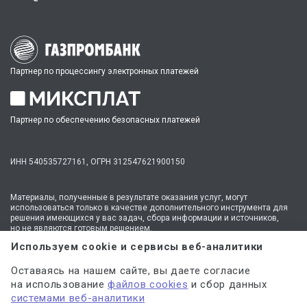
Партнер по процессингу электронных платежей
Партнер по обеспечению безопасных платежей
ИНН 540535727161,
ОГРН 312547621900150
Материалы, полученные в результате оказания услуг, могут
использоваться только в качестве дополнительного инструмента для
решения имеющихся у вас задач, сбора информации и источников,
но не являются готовым решением.
* №1 на рынке консультационных услуг для студентов по количеству
Используем cookie и сервисы веб-аналитики
стационарных офисов-филиалов в 14 городах России (от Иркутска до
Москвы,
полный перечень филиалов
). Зона обслуживания онлайн —
Оставаясь на нашем сайте, вы даете согласие
вся Россия.
на использование
файлов cookies
и сбор данных
Мы
используем файлы cookie
и
сервисы веб-аналитики
системами веб-аналитики
для персонализации сервисов и повышения удобства пользования