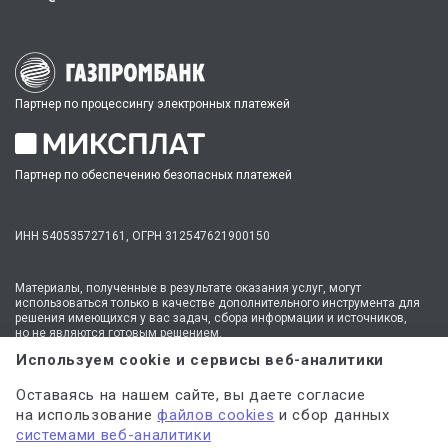
Партнер по процессингу электронных платежей
Партнер по обеспечению безопасных платежей
ИНН 540535727161,
ОГРН 312547621900150
Материалы, полученные в результате оказания услуг, могут
использоваться только в качестве дополнительного инструмента для
решения имеющихся у вас задач, сбора информации и источников,
но не являются готовым решением.
* №1 на рынке консультационных услуг для студентов по количеству
Используем cookie и сервисы веб-аналитики
стационарных офисов-филиалов в 14 городах России (от Иркутска до
Москвы,
полный перечень филиалов
). Зона обслуживания онлайн —
Оставаясь на нашем сайте, вы даете согласие
вся Россия.
на использование
файлов cookies
и сбор данных
Мы
используем файлы cookie
и
сервисы веб-аналитики
системами веб-аналитики
для персонализации сервисов и повышения удобства пользования