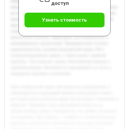
обществе. Правовой статус корпораций влияет на их
доступ
имущественные права и обязанности, что требует детального
исследования. Цель работы — выявить и систематизировать
правовые особенности собственности этих двух категорий
Узнать стоимость
корпораций в контексте гражданского права. В работе
планируется рассмотреть законодательные нормы и
практические аспекты, характерные для коммерческих и
некоммерческих организаций. Предварительно изучена
нормативная база, включая Гражданский кодекс РФ и
специализированные законы, а также анализ судебной
практики. Это позволит сделать обоснованные выводы о
правовом режиме собственности корпораций и их роли в
гражданско-правовых отношениях.
Тема особенностей права собственности коммерческих и
некоммерческих корпораций является актуальной в связи с
растущей ролью различных форм организаций в экономике и
обществе. Правовой статус корпораций влияет на их
имущественные права и обязанности, что требует детального
исследования. Цель работы — выявить и систематизировать
правовые особенности собственности этих двух категорий