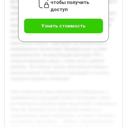
растущей ролью различных форм организаций в экономике и
чтобы получить
обществе. Правовой статус корпораций влияет на их
доступ
имущественные права и обязанности, что требует детального
исследования. Цель работы — выявить и систематизировать
правовые особенности собственности этих двух категорий
Узнать стоимость
корпораций в контексте гражданского права. В работе
планируется рассмотреть законодательные нормы и
практические аспекты, характерные для коммерческих и
некоммерческих организаций. Предварительно изучена
нормативная база, включая Гражданский кодекс РФ и
специализированные законы, а также анализ судебной
практики. Это позволит сделать обоснованные выводы о
правовом режиме собственности корпораций и их роли в
гражданско-правовых отношениях.
Тема особенностей права собственности коммерческих и
некоммерческих корпораций является актуальной в связи с
растущей ролью различных форм организаций в экономике и
обществе. Правовой статус корпораций влияет на их
имущественные права и обязанности, что требует детального
исследования. Цель работы — выявить и систематизировать