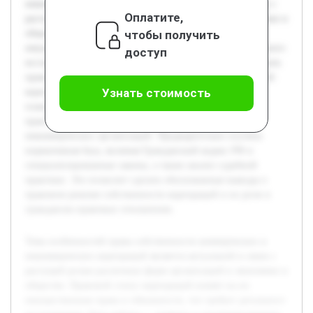
некоммерческих корпораций является актуальной в связи с
Оплатите,
растущей ролью различных форм организаций в экономике и
чтобы получить
обществе. Правовой статус корпораций влияет на их
имущественные права и обязанности, что требует детального
доступ
исследования. Цель работы — выявить и систематизировать
правовые особенности собственности этих двух категорий
Узнать стоимость
корпораций в контексте гражданского права. В работе
планируется рассмотреть законодательные нормы и
практические аспекты, характерные для коммерческих и
некоммерческих организаций. Предварительно изучена
нормативная база, включая Гражданский кодекс РФ и
специализированные законы, а также анализ судебной
практики. Это позволит сделать обоснованные выводы о
правовом режиме собственности корпораций и их роли в
гражданско-правовых отношениях.
Тема особенностей права собственности коммерческих и
некоммерческих корпораций является актуальной в связи с
растущей ролью различных форм организаций в экономике и
обществе. Правовой статус корпораций влияет на их
имущественные права и обязанности, что требует детального