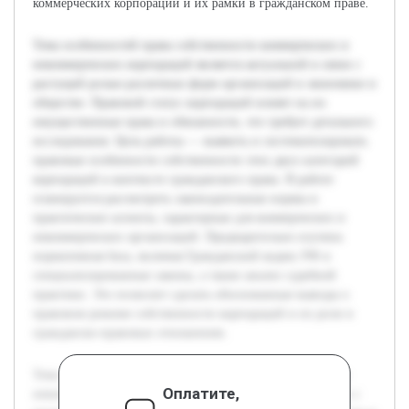
коммерческих корпораций и их рамки в гражданском праве.
Тема особенностей права собственности коммерческих и
некоммерческих корпораций является актуальной в связи с
растущей ролью различных форм организаций в экономике и
обществе. Правовой статус корпораций влияет на их
имущественные права и обязанности, что требует детального
исследования. Цель работы — выявить и систематизировать
правовые особенности собственности этих двух категорий
корпораций в контексте гражданского права. В работе
планируется рассмотреть законодательные нормы и
практические аспекты, характерные для коммерческих и
некоммерческих организаций. Предварительно изучена
нормативная база, включая Гражданский кодекс РФ и
специализированные законы, а также анализ судебной
практики. Это позволит сделать обоснованные выводы о
правовом режиме собственности корпораций и их роли в
гражданско-правовых отношениях.
Тема особенностей права собственности коммерческих и
Оплатите,
некоммерческих корпораций является актуальной в связи с