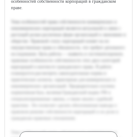
особенностей собственности корпораций в гражданском
праве.
Тема особенностей права собственности коммерческих и
некоммерческих корпораций является актуальной в связи с
растущей ролью различных форм организаций в экономике и
обществе. Правовой статус корпораций влияет на их
имущественные права и обязанности, что требует детального
исследования. Цель работы — выявить и систематизировать
правовые особенности собственности этих двух категорий
корпораций в контексте гражданского права. В работе
планируется рассмотреть законодательные нормы и
практические аспекты, характерные для коммерческих и
некоммерческих организаций. Предварительно изучена
нормативная база, включая Гражданский кодекс РФ и
специализированные законы, а также анализ судебной
практики. Это позволит сделать обоснованные выводы о
правовом режиме собственности корпораций и их роли в
гражданско-правовых отношениях.
Тема особенностей права собственности коммерческих и