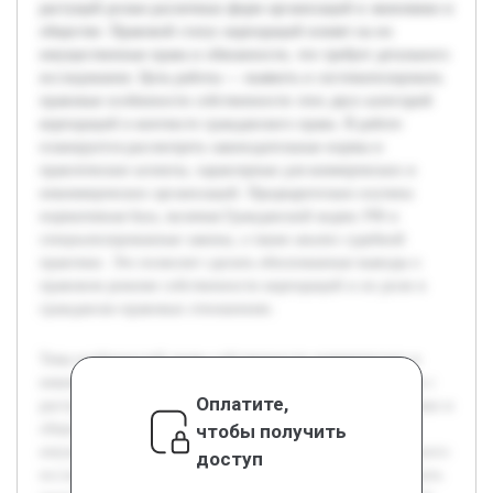
растущей ролью различных форм организаций в экономике и
обществе. Правовой статус корпораций влияет на их
имущественные права и обязанности, что требует детального
исследования. Цель работы — выявить и систематизировать
правовые особенности собственности этих двух категорий
корпораций в контексте гражданского права. В работе
планируется рассмотреть законодательные нормы и
практические аспекты, характерные для коммерческих и
некоммерческих организаций. Предварительно изучена
нормативная база, включая Гражданский кодекс РФ и
специализированные законы, а также анализ судебной
практики. Это позволит сделать обоснованные выводы о
правовом режиме собственности корпораций и их роли в
гражданско-правовых отношениях.
Тема особенностей права собственности коммерческих и
некоммерческих корпораций является актуальной в связи с
Оплатите,
растущей ролью различных форм организаций в экономике и
чтобы получить
обществе. Правовой статус корпораций влияет на их
имущественные права и обязанности, что требует детального
доступ
исследования. Цель работы — выявить и систематизировать