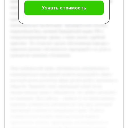
правовые особенности собственности этих двух категорий
Узнать стоимость
корпораций в контексте гражданского права. В работе
планируется рассмотреть законодательные нормы и
практические аспекты, характерные для коммерческих и
некоммерческих организаций. Предварительно изучена
нормативная база, включая Гражданский кодекс РФ и
специализированные законы, а также анализ судебной
практики. Это позволит сделать обоснованные выводы о
правовом режиме собственности корпораций и их роли в
гражданско-правовых отношениях.
Тема особенностей права собственности коммерческих и
некоммерческих корпораций является актуальной в связи с
растущей ролью различных форм организаций в экономике и
обществе. Правовой статус корпораций влияет на их
имущественные права и обязанности, что требует детального
исследования. Цель работы — выявить и систематизировать
правовые особенности собственности этих двух категорий
корпораций в контексте гражданского права. В работе
планируется рассмотреть законодательные нормы и
практические аспекты, характерные для коммерческих и