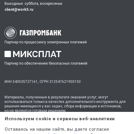
Выходные: суббота, воскресенье
client@work5.ru
Партнер по процессингу электронных платежей
Партнер по обеспечению безопасных платежей
ИНН 540535727161,
ОГРН 312547621900150
Материалы, полученные в результате оказания услуг, могут
использоваться только в качестве дополнительного инструмента для
решения имеющихся у вас задач, сбора информации и источников,
но не являются готовым решением.
* №1 на рынке консультационных услуг для студентов по количеству
Используем cookie и сервисы веб-аналитики
стационарных офисов-филиалов в 14 городах России (от Иркутска до
Москвы,
полный перечень филиалов
). Зона обслуживания онлайн —
Оставаясь на нашем сайте, вы даете согласие
вся Россия.