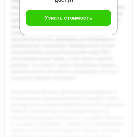
обществе. Правовой статус корпораций влияет на их
имущественные права и обязанности, что требует детального
исследования. Цель работы — выявить и систематизировать
Узнать стоимость
правовые особенности собственности этих двух категорий
корпораций в контексте гражданского права. В работе
планируется рассмотреть законодательные нормы и
практические аспекты, характерные для коммерческих и
некоммерческих организаций. Предварительно изучена
нормативная база, включая Гражданский кодекс РФ и
специализированные законы, а также анализ судебной
практики. Это позволит сделать обоснованные выводы о
правовом режиме собственности корпораций и их роли в
гражданско-правовых отношениях.
Тема особенностей права собственности коммерческих и
некоммерческих корпораций является актуальной в связи с
растущей ролью различных форм организаций в экономике и
обществе. Правовой статус корпораций влияет на их
имущественные права и обязанности, что требует детального
исследования. Цель работы — выявить и систематизировать
правовые особенности собственности этих двух категорий
корпораций в контексте гражданского права. В работе