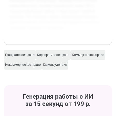
некоммерческих организаций. Предварительно изучена
нормативная база, включая Гражданский кодекс РФ и
специализированные законы, а также анализ судебной
практики. Это позволит сделать обоснованные выводы о
правовом режиме собственности корпораций и их роли в
гражданско-правовых отношениях.
Гражданское право
Корпоративное право
Коммерческое право
Некоммерческое право
Юриспруденция
Генерация работы с ИИ
за 15 секунд от 199 р.