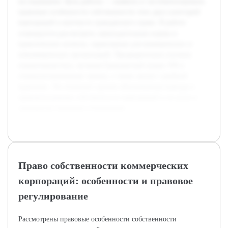
исследования. Цель работы — выявить и систематизировать
правовые особенности собственности этих двух категорий
корпораций в контексте гражданского права. В работе
планируется рассмотреть законодательные нормы и
практические аспекты, характерные для коммерческих и
некоммерческих организаций. Предварительно изучена
нормативная база, включая Гражданский кодекс РФ и
специализированные законы, а также анализ судебной
практики. Это позволит сделать обоснованные выводы о
правовом режиме собственности корпораций и их роли в
гражданско-правовых отношениях.
Право собственности коммерческих
корпораций: особенности и правовое
регулирование
Рассмотрены правовые особенности собственности