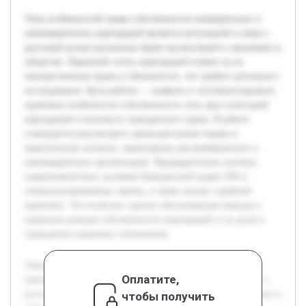
Тема особенностей права собственности коммерческих и
некоммерческих корпораций является актуальной в связи с
растущей ролью различных форм организаций в экономике и
обществе. Правовой статус корпораций влияет на их
имущественные права и обязанности, что требует детального
исследования. Цель работы — выявить и систематизировать
правовые особенности собственности этих двух категорий
корпораций в контексте гражданского права. В работе
планируется рассмотреть законодательные нормы и
практические аспекты, характерные для коммерческих и
некоммерческих организаций. Предварительно изучена
нормативная база, включая Гражданский кодекс РФ и
специализированные законы, а также анализ судебной
практики. Это позволит сделать обоснованные выводы о
правовом режиме собственности корпораций и их роли в
гражданско-правовых отношениях.
Тема особенностей права собственности коммерческих и
Оплатите,
некоммерческих корпораций является актуальной в связи с
растущей ролью различных форм организаций в экономике и
чтобы получить