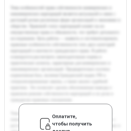
Тема особенностей права собственности коммерческих и
некоммерческих корпораций является актуальной в связи с
растущей ролью различных форм организаций в экономике и
обществе. Правовой статус корпораций влияет на их
имущественные права и обязанности, что требует детального
исследования. Цель работы — выявить и систематизировать
правовые особенности собственности этих двух категорий
корпораций в контексте гражданского права. В работе
планируется рассмотреть законодательные нормы и
практические аспекты, характерные для коммерческих и
некоммерческих организаций. Предварительно изучена
нормативная база, включая Гражданский кодекс РФ и
специализированные законы, а также анализ судебной
практики. Это позволит сделать обоснованные выводы о
правовом режиме собственности корпораций и их роли в
гражданско-правовых отношениях.
Тема особенностей права собственности коммерческих и
Оплатите,
некоммерческих корпораций является актуальной в связи с
чтобы получить
растущей ролью различных форм организаций в экономике и
доступ