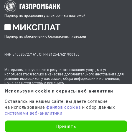
Партнер по процессингу электронных платежей
Партнер по обеспечению безопасных платежей
ИНН 540535727161,
ОГРН 312547621900150
Материалы, полученные в результате оказания услуг, могут
использоваться только в качестве дополнительного инструмента для
решения имеющихся у вас задач, сбора информации и источников,
но не являются готовым решением.
* №1 на рынке консультационных услуг для студентов по количеству
Используем cookie и сервисы веб-аналитики
стационарных офисов-филиалов в 14 городах России (от Иркутска до
Москвы,
полный перечень филиалов
). Зона обслуживания онлайн —
Оставаясь на нашем сайте, вы даете согласие
вся Россия.
на использование
файлов cookies
и сбор данных
Мы
используем файлы cookie
и
сервисы веб-аналитики
системами веб-аналитики
для персонализации сервисов и повышения удобства пользования
сайтом. Если вы не согласны на их использование, поменяйте
настройки браузера.
Узнать стоимость
Принять