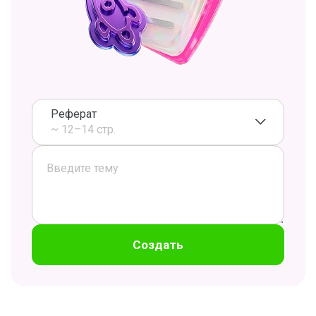
Реферат
~ 12–14 стр.
Создать