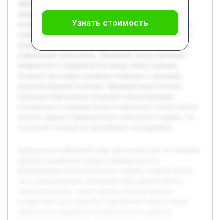
образом это отражается на стабильности и развитии
международной системы. В работе будет рассмотрен
Узнать стоимость
исторический контекст развития влияния великих держав,
ключевые механизмы их политического и экономического
воздействия, а также последствия их действий в
современной геополитике. Детальный анализ примеров
конфликтов и сотрудничества между этими странами
позволит проследить основные тенденции и динамику
развития мировой политики. Предварительно изучены
основные теоретические подходы к международным
отношениям и проведён обзор исторических этапов участия
великих держав в формировании глобального порядка, что
послужило основой для дальнейшего исследования.
Актуальность выбранной темы обусловлена тем, что великие
державы исторически играют ключевую роль в
формировании геополитического порядка, влияя на баланс
сил и международные отношения. Цель данной работы —
проанализировать, каким образом великие державы
воздействуют на устройство современного мира и каким
образом это отражается на стабильности и развитии