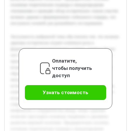
основные теоретические подходы к международным
отношениям и проведён обзор исторических этапов участия
великих держав в формировании глобального порядка, что
послужило основой для дальнейшего исследования.
Актуальность выбранной темы обусловлена тем, что великие
державы исторически играют ключевую роль в
формировании геополитического порядка, влияя на баланс
сил и международные отношения. Цель данной работы —
Оплатите,
проанализировать, каким образом великие державы
чтобы получить
воздействуют на устройство современного мира и каким
образом это отражается на стабильности и развитии
доступ
международной системы. В работе будет рассмотрен
исторический контекст развития влияния великих держав,
Узнать стоимость
ключевые механизмы их политического и экономического
воздействия, а также последствия их действий в
современной геополитике. Детальный анализ примеров
конфликтов и сотрудничества между этими странами
позволит проследить основные тенденции и динамику
развития мировой политики. Предварительно изучены
основные теоретические подходы к международным