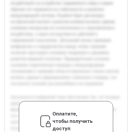
воздействуют на устройство современного мира и каким
образом это отражается на стабильности и развитии
международной системы. В работе будет рассмотрен
исторический контекст развития влияния великих держав,
ключевые механизмы их политического и экономического
воздействия, а также последствия их действий в
современной геополитике. Детальный анализ примеров
конфликтов и сотрудничества между этими странами
позволит проследить основные тенденции и динамику
развития мировой политики. Предварительно изучены
основные теоретические подходы к международным
отношениям и проведён обзор исторических этапов участия
великих держав в формировании глобального порядка, что
послужило основой для дальнейшего исследования.
Актуальность выбранной темы обусловлена тем, что великие
державы исторически играют ключевую роль в
формировании геополитического порядка, влияя на баланс
Оплатите,
сил и международные отношения. Цель данной работы —
чтобы получить
проанализировать, каким образом великие державы
доступ
воздействуют на устройство современного мира и каким