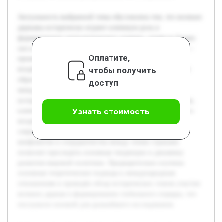
Актуальность выбранной темы обусловлена тем, что великие
державы исторически играют ключевую роль в
формировании геополитического порядка, влияя на баланс
сил и международные отношения. Цель данной работы —
Оплатите,
проанализировать, каким образом великие державы
чтобы получить
воздействуют на устройство современного мира и каким
образом это отражается на стабильности и развитии
доступ
международной системы. В работе будет рассмотрен
исторический контекст развития влияния великих держав,
Узнать стоимость
ключевые механизмы их политического и экономического
воздействия, а также последствия их действий в
современной геополитике. Детальный анализ примеров
конфликтов и сотрудничества между этими странами
позволит проследить основные тенденции и динамику
развития мировой политики. Предварительно изучены
основные теоретические подходы к международным
отношениям и проведён обзор исторических этапов участия
великих держав в формировании глобального порядка, что
послужило основой для дальнейшего исследования.