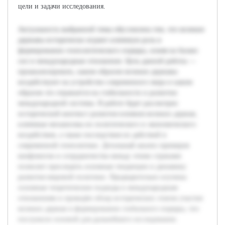
цели и задачи исследования.
Актуальность выбранной темы обусловлена тем, что великие
державы исторически играют ключевую роль в
формировании геополитического порядка, влияя на баланс
сил и международные отношения. Цель данной работы —
проанализировать, каким образом великие державы
воздействуют на устройство современного мира и каким
образом это отражается на стабильности и развитии
международной системы. В работе будет рассмотрен
исторический контекст развития влияния великих держав,
ключевые механизмы их политического и экономического
воздействия, а также последствия их действий в
современной геополитике. Детальный анализ примеров
конфликтов и сотрудничества между этими странами
позволит проследить основные тенденции и динамику
развития мировой политики. Предварительно изучены
основные теоретические подходы к международным
отношениям и проведён обзор исторических этапов участия
великих держав в формировании глобального порядка, что
послужило основой для дальнейшего исследования.