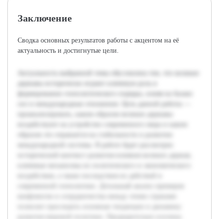
Заключение
Сводка основных результатов работы с акцентом на её
актуальность и достигнутые цели.
Актуальность выбранной темы обусловлена тем, что великие
державы исторически играют ключевую роль в
формировании геополитического порядка, влияя на баланс
сил и международные отношения. Цель данной работы —
проанализировать, каким образом великие державы
воздействуют на устройство современного мира и каким
образом это отражается на стабильности и развитии
международной системы. В работе будет рассмотрен
исторический контекст развития влияния великих держав,
ключевые механизмы их политического и экономического
воздействия, а также последствия их действий в
современной геополитике. Детальный анализ примеров
конфликтов и сотрудничества между этими странами
позволит проследить основные тенденции и динамику
развития мировой политики. Предварительно изучены