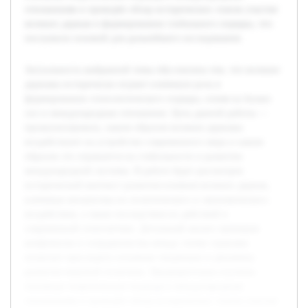
отношениям и проведён обзор исторических этапов участия
великих держав в формировании глобального порядка, что
послужило основой для дальнейшего исследования.
Актуальность выбранной темы обусловлена тем, что великие
державы исторически играют ключевую роль в
формировании геополитического порядка, влияя на баланс
сил и международные отношения. Цель данной работы —
проанализировать, каким образом великие державы
воздействуют на устройство современного мира и каким
образом это отражается на стабильности и развитии
международной системы. В работе будет рассмотрен
исторический контекст развития влияния великих держав,
ключевые механизмы их политического и экономического
воздействия, а также последствия их действий в
современной геополитике. Детальный анализ примеров
конфликтов и сотрудничества между этими странами
позволит проследить основные тенденции и динамику
развития мировой политики. Предварительно изучены
основные теоретические подходы к международным
отношениям и проведён обзор исторических этапов участия