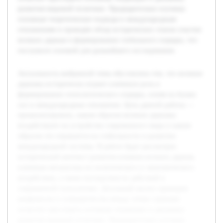
развития мировой политики. Предварительно изучены
основные теоретические подходы к международным
отношениям и проведён обзор исторических этапов участия
великих держав в формировании глобального порядка, что
послужило основой для дальнейшего исследования.
Актуальность выбранной темы обусловлена тем, что великие
державы исторически играют ключевую роль в
формировании геополитического порядка, влияя на баланс
сил и международные отношения. Цель данной работы —
проанализировать, каким образом великие державы
воздействуют на устройство современного мира и каким
образом это отражается на стабильности и развитии
международной системы. В работе будет рассмотрен
исторический контекст развития влияния великих держав,
ключевые механизмы их политического и экономического
воздействия, а также последствия их действий в
современной геополитике. Детальный анализ примеров
конфликтов и сотрудничества между этими странами
позволит проследить основные тенденции и динамику
развития мировой политики. Предварительно изучены