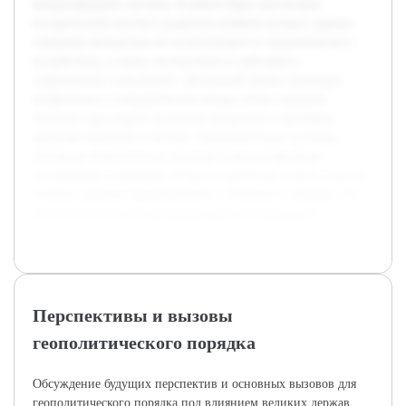
международной системы. В работе будет рассмотрен
исторический контекст развития влияния великих держав,
ключевые механизмы их политического и экономического
воздействия, а также последствия их действий в
современной геополитике. Детальный анализ примеров
конфликтов и сотрудничества между этими странами
позволит проследить основные тенденции и динамику
развития мировой политики. Предварительно изучены
основные теоретические подходы к международным
отношениям и проведён обзор исторических этапов участия
великих держав в формировании глобального порядка, что
послужило основой для дальнейшего исследования.
Перспективы и вызовы
геополитического порядка
Обсуждение будущих перспектив и основных вызовов для
геополитического порядка под влиянием великих держав.