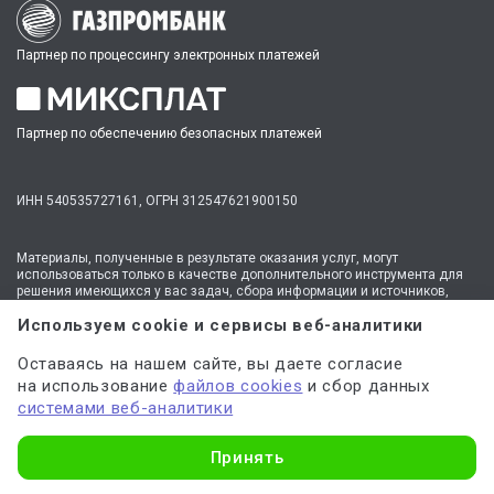
Партнер по процессингу электронных платежей
Партнер по обеспечению безопасных платежей
ИНН 540535727161,
ОГРН 312547621900150
Материалы, полученные в результате оказания услуг, могут
использоваться только в качестве дополнительного инструмента для
решения имеющихся у вас задач, сбора информации и источников,
но не являются готовым решением.
Используем cookie и сервисы веб-аналитики
* №1 на рынке консультационных услуг для студентов по количеству
стационарных офисов-филиалов в 14 городах России (от Иркутска до
Оставаясь на нашем сайте, вы даете согласие
Москвы,
полный перечень филиалов
). Зона обслуживания онлайн —
вся Россия.
на использование
файлов cookies
и сбор данных
Мы
используем файлы cookie
и
сервисы веб-аналитики
системами веб-аналитики
для персонализации сервисов и повышения удобства пользования
сайтом. Если вы не согласны на их использование, поменяйте
Узнать стоимость
настройки браузера.
Принять