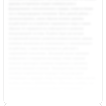
державы исторически играют ключевую роль в
формировании геополитического порядка, влияя на баланс
сил и международные отношения. Цель данной работы —
проанализировать, каким образом великие державы
воздействуют на устройство современного мира и каким
образом это отражается на стабильности и развитии
международной системы. В работе будет рассмотрен
исторический контекст развития влияния великих держав,
ключевые механизмы их политического и экономического
воздействия, а также последствия их действий в
современной геополитике. Детальный анализ примеров
конфликтов и сотрудничества между этими странами
позволит проследить основные тенденции и динамику
развития мировой политики. Предварительно изучены
основные теоретические подходы к международным
отношениям и проведён обзор исторических этапов участия
великих держав в формировании глобального порядка, что
послужило основой для дальнейшего исследования.