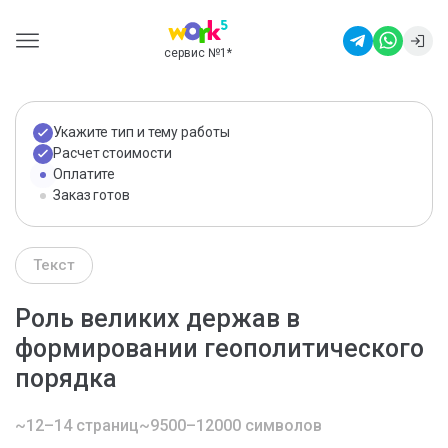
сервис №1
*
Укажите тип и тему работы
Расчет стоимости
Оплатите
Заказ готов
Текст
Роль великих держав в
формировании геополитического
порядка
~12–14 страниц
~9500–12000 символов