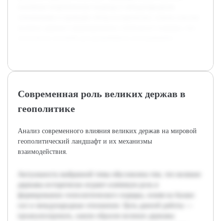
основные теоретические подходы к международным
отношениям и проведён обзор исторических этапов участия
великих держав в формировании глобального порядка, что
послужило основой для дальнейшего исследования.
Современная роль великих держав в
геополитике
Анализ современного влияния великих держав на мировой
геополитический ландшафт и их механизмы
взаимодействия.
Актуальность выбранной темы обусловлена тем, что великие
державы исторически играют ключевую роль в
формировании геополитического порядка, влияя на баланс
сил и международные отношения. Цель данной работы —
проанализировать, каким образом великие державы