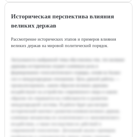
Историческая перспектива влияния
великих держав
Рассмотрение исторических этапов и примеров влияния
великих держав на мировой политический порядок.
Актуальность выбранной темы обусловлена тем, что великие
державы исторически играют ключевую роль в
формировании геополитического порядка, влияя на баланс
сил и международные отношения. Цель данной работы —
проанализировать, каким образом великие державы
воздействуют на устройство современного мира и каким
образом это отражается на стабильности и развитии
международной системы. В работе будет рассмотрен
исторический контекст развития влияния великих держав,
ключевые механизмы их политического и экономического
воздействия, а также последствия их действий в
современной геополитике. Детальный анализ примеров
конфликтов и сотрудничества между этими странами