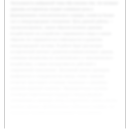
Актуальность выбранной темы обусловлена тем, что великие
державы исторически играют ключевую роль в
формировании геополитического порядка, влияя на баланс
сил и международные отношения. Цель данной работы —
проанализировать, каким образом великие державы
воздействуют на устройство современного мира и каким
образом это отражается на стабильности и развитии
международной системы. В работе будет рассмотрен
исторический контекст развития влияния великих держав,
ключевые механизмы их политического и экономического
воздействия, а также последствия их действий в
современной геополитике. Детальный анализ примеров
конфликтов и сотрудничества между этими странами
позволит проследить основные тенденции и динамику
развития мировой политики. Предварительно изучены
основные теоретические подходы к международным
отношениям и проведён обзор исторических этапов участия
великих держав в формировании глобального порядка, что
послужило основой для дальнейшего исследования.