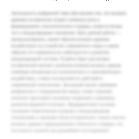
Актуальность выбранной темы обусловлена тем, что великие
державы исторически играют ключевую роль в
формировании геополитического порядка, влияя на баланс
сил и международные отношения. Цель данной работы —
проанализировать, каким образом великие державы
воздействуют на устройство современного мира и каким
образом это отражается на стабильности и развитии
международной системы. В работе будет рассмотрен
исторический контекст развития влияния великих держав,
ключевые механизмы их политического и экономического
воздействия, а также последствия их действий в
современной геополитике. Детальный анализ примеров
конфликтов и сотрудничества между этими странами
позволит проследить основные тенденции и динамику
развития мировой политики. Предварительно изучены
основные теоретические подходы к международным
отношениям и проведён обзор исторических этапов участия
великих держав в формировании глобального порядка, что
послужило основой для дальнейшего исследования.