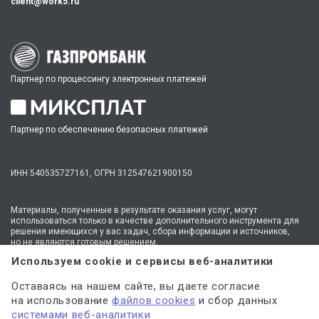
client@work5.ru
Партнер по процессингу электронных платежей
Партнер по обеспечению безопасных платежей
ИНН 540535727161,
ОГРН 312547621900150
Материалы, полученные в результате оказания услуг, могут
использоваться только в качестве дополнительного инструмента для
решения имеющихся у вас задач, сбора информации и источников,
но не являются готовым решением.
* №1 на рынке консультационных услуг для студентов по количеству
Используем cookie и сервисы веб-аналитики
стационарных офисов-филиалов в 14 городах России (от Иркутска до
Москвы,
полный перечень филиалов
). Зона обслуживания онлайн —
Оставаясь на нашем сайте, вы даете согласие
вся Россия.
на использование
файлов cookies
и сбор данных
Мы
используем файлы cookie
и
сервисы веб-аналитики
системами веб-аналитики
для персонализации сервисов и повышения удобства пользования