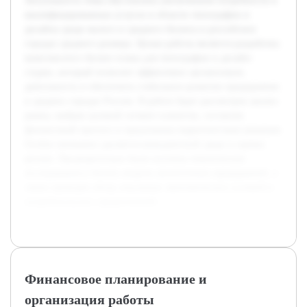
Актуальность темы обусловлена увеличением потребности в
квалифицированных услугах в области типографии и
дизайна среди малого и среднего бизнеса в российских
городах среднего размера. Целью работы является разработка
комплексного бизнес-плана для типографии и дизайн-
студии, который позволит эффективно организовать
деятельность и обеспечить стабильное развитие предприятия
в средних городах России. В работе будет рассмотрен анализ
рынка, выбран целевой сегмент клиентов, составлен
финансовый прогноз и предложены маркетинговые решения.
Особое внимание уделяется конкурентной среде и оценке
рисков. Предварительно были изучены тематические
исследования и бизнес-модели аналогичных предприятий, а
также проведён обзор локальных экономических условий и
потребительских предпочтений.
Финансовое планирование и
организация работы