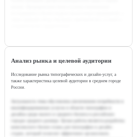
Особое внимание уделяется конкурентной среде и оценке
рисков. Предварительно были изучены тематические
исследования и бизнес-модели аналогичных предприятий, а
также проведён обзор локальных экономических условий и
потребительских предпочтений.
Анализ рынка и целевой аудитории
Исследование рынка типографических и дизайн-услуг, а
также характеристика целевой аудитории в среднем городе
России.
Актуальность темы обусловлена увеличением потребности в
квалифицированных услугах в области типографии и
дизайна среди малого и среднего бизнеса в российских
городах среднего размера. Целью работы является разработка
комплексного бизнес-плана для типографии и дизайн-
студии, который позволит эффективно организовать