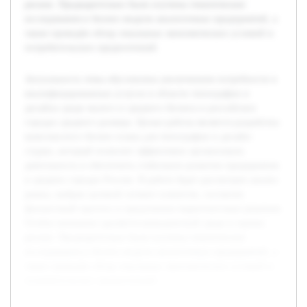
рисков. Предварительно были изучены тематические
исследования и бизнес-модели аналогичных предприятий, а
также проведён обзор локальных экономических условий и
потребительских предпочтений.
Актуальность темы обусловлена увеличением потребности в
квалифицированных услугах в области типографии и
дизайна среди малого и среднего бизнеса в российских
городах среднего размера. Целью работы является разработка
комплексного бизнес-плана для типографии и дизайн-
студии, который позволит эффективно организовать
деятельность и обеспечить стабильное развитие предприятия
в средних городах России. В работе будет рассмотрен анализ
рынка, выбран целевой сегмент клиентов, составлен
финансовый прогноз и предложены маркетинговые решения.
Особое внимание уделяется конкурентной среде и оценке
рисков. Предварительно были изучены тематические
исследования и бизнес-модели аналогичных предприятий, а
также проведён обзор локальных экономических условий и
потребительских предпочтений.