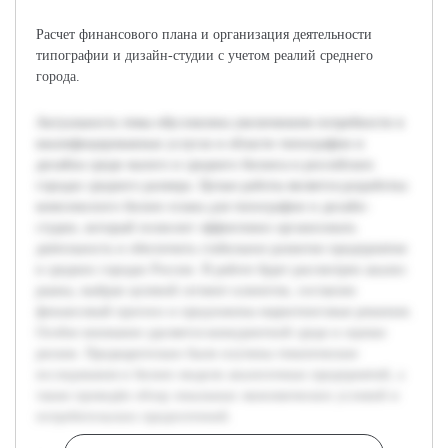
Расчет финансового плана и организация деятельности
типографии и дизайн-студии с учетом реалий среднего
города.
Актуальность темы обусловлена увеличением потребности в
квалифицированных услугах в области типографии и
дизайна среди малого и среднего бизнеса в российских
городах среднего размера. Целью работы является разработка
комплексного бизнес-плана для типографии и дизайн-
студии, который позволит эффективно организовать
деятельность и обеспечить стабильное развитие предприятия
в средних городах России. В работе будет рассмотрен анализ
рынка, выбран целевой сегмент клиентов, составлен
финансовый прогноз и предложены маркетинговые решения.
Особое внимание уделяется конкурентной среде и оценке
рисков. Предварительно были изучены тематические
исследования и бизнес-модели аналогичных предприятий, а
также проведён обзор локальных экономических условий и
потребительских предпочтений.