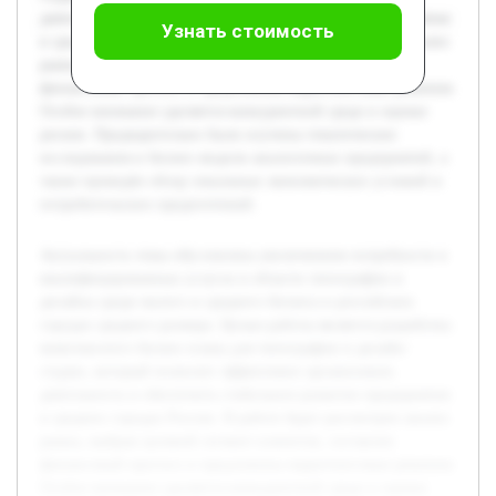
деятельность и обеспечить стабильное развитие предприятия
Узнать стоимость
в средних городах России. В работе будет рассмотрен анализ
рынка, выбран целевой сегмент клиентов, составлен
финансовый прогноз и предложены маркетинговые решения.
Особое внимание уделяется конкурентной среде и оценке
рисков. Предварительно были изучены тематические
исследования и бизнес-модели аналогичных предприятий, а
также проведён обзор локальных экономических условий и
потребительских предпочтений.
Актуальность темы обусловлена увеличением потребности в
квалифицированных услугах в области типографии и
дизайна среди малого и среднего бизнеса в российских
городах среднего размера. Целью работы является разработка
комплексного бизнес-плана для типографии и дизайн-
студии, который позволит эффективно организовать
деятельность и обеспечить стабильное развитие предприятия
в средних городах России. В работе будет рассмотрен анализ
рынка, выбран целевой сегмент клиентов, составлен
финансовый прогноз и предложены маркетинговые решения.
Особое внимание уделяется конкурентной среде и оценке