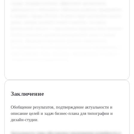
студии, который позволит эффективно организовать
деятельность и обеспечить стабильное развитие предприятия
в средних городах России. В работе будет рассмотрен анализ
рынка, выбран целевой сегмент клиентов, составлен
финансовый прогноз и предложены маркетинговые решения.
Особое внимание уделяется конкурентной среде и оценке
рисков. Предварительно были изучены тематические
исследования и бизнес-модели аналогичных предприятий, а
также проведён обзор локальных экономических условий и
потребительских предпочтений.
Заключение
Обобщение результатов, подтверждение актуальности и
описание целей и задач бизнес-плана для типографии и
дизайн-студии.
Актуальность темы обусловлена увеличением потребности в