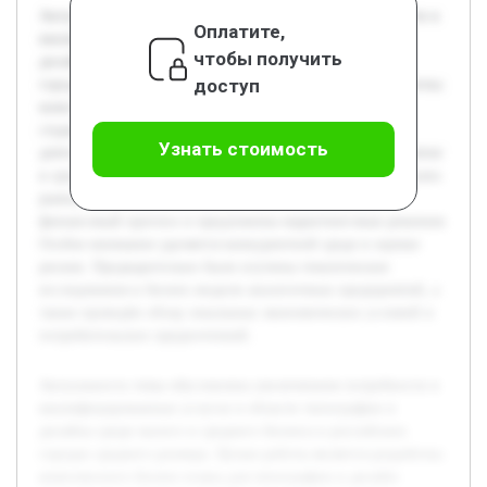
Актуальность темы обусловлена увеличением потребности в
Оплатите,
квалифицированных услугах в области типографии и
чтобы получить
дизайна среди малого и среднего бизнеса в российских
доступ
городах среднего размера. Целью работы является разработка
комплексного бизнес-плана для типографии и дизайн-
студии, который позволит эффективно организовать
Узнать стоимость
деятельность и обеспечить стабильное развитие предприятия
в средних городах России. В работе будет рассмотрен анализ
рынка, выбран целевой сегмент клиентов, составлен
финансовый прогноз и предложены маркетинговые решения.
Особое внимание уделяется конкурентной среде и оценке
рисков. Предварительно были изучены тематические
исследования и бизнес-модели аналогичных предприятий, а
также проведён обзор локальных экономических условий и
потребительских предпочтений.
Актуальность темы обусловлена увеличением потребности в
квалифицированных услугах в области типографии и
дизайна среди малого и среднего бизнеса в российских
городах среднего размера. Целью работы является разработка
комплексного бизнес-плана для типографии и дизайн-