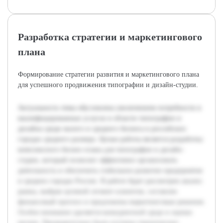
Разработка стратегии и маркетингового
плана
Формирование стратегии развития и маркетингового плана
для успешного продвижения типографии и дизайн-студии.
Актуальность темы обусловлена увеличением потребности в
квалифицированных услугах в области типографии и
дизайна среди малого и среднего бизнеса в российских
городах среднего размера. Целью работы является разработка
комплексного бизнес-плана для типографии и дизайн-
студии, который позволит эффективно организовать
деятельность и обеспечить стабильное развитие предприятия
в средних городах России. В работе будет рассмотрен анализ
рынка, выбран целевой сегмент клиентов, составлен
финансовый прогноз и предложены маркетинговые решения.
Особое внимание уделяется конкурентной среде и оценке
рисков. Предварительно были изучены тематические