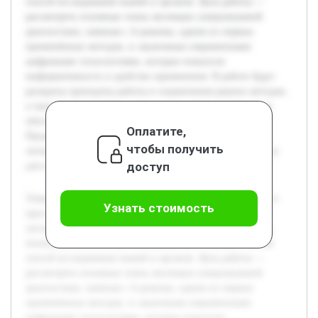
способ исследования тканей и органов. Цель работы —
рассмотреть основные этапы эволюции ультразвуковой
диагностики, начиная с А-режима, одним из первых
применённых методов, и заканчивая современными
цифровыми технологиями, которые повысили
информативность и удобство применения. В работе будут
раскрыты принципы работы и ограничения ранних методов,
а также преимущества, которые дали новое программное
обеспечение и аппаратные решения цифровых систем.
Оплатите,
Предварительно проведён обзор научной и технической
чтобы получить
литературы подтвердил значимость темы и обеспечил базу
доступ
для анализа.
Ультразвуковая диагностика прошла значительный путь от
Узнать стоимость
простых методов измерения до современных цифровых
систем. Это направление медицины остается актуальным,
поскольку обеспечивает неинвазивный и высокоточнный
способ исследования тканей и органов. Цель работы —
рассмотреть основные этапы эволюции ультразвуковой
диагностики, начиная с А-режима, одним из первых
применённых методов, и заканчивая современными
цифровыми технологиями, которые повысили