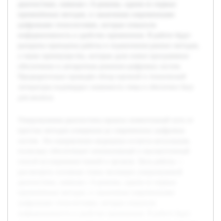
диагностики, начиная с А-режима, одним из первых
применённых методов, и заканчивая современными
цифровыми технологиями, которые повысили
информативность и удобство применения. В работе будут
раскрыты принципы работы и ограничения ранних методов,
а также преимущества, которые дали новое программное
обеспечение и аппаратные решения цифровых систем.
Предварительно проведён обзор научной и технической
литературы подтвердил значимость темы и обеспечил базу
для анализа.
Ультразвуковая диагностика прошла значительный путь от
простых методов измерения до современных цифровых
систем. Это направление медицины остается актуальным,
поскольку обеспечивает неинвазивный и высокоточнный
способ исследования тканей и органов. Цель работы —
рассмотреть основные этапы эволюции ультразвуковой
диагностики, начиная с А-режима, одним из первых
применённых методов, и заканчивая современными
цифровыми технологиями, которые повысили
информативность и удобство применения. В работе будут