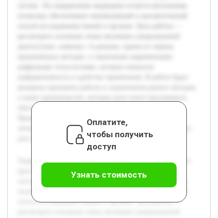
систем. Это направление медицины остается актуальным,
поскольку обеспечивает неинвазивный и высокоточнный
способ исследования тканей и органов. Цель работы —
рассмотреть основные этапы эволюции ультразвуковой
диагностики, начиная с А-режима, одним из первых
применённых методов, и заканчивая современными
цифровыми технологиями, которые повысили
информативность и удобство применения. В работе будут
раскрыты принципы работы и ограничения ранних методов,
а также преимущества, которые дали новое программное
обеспечение и аппаратные решения цифровых систем.
Предварительно проведён обзор научной и технической
Оплатите,
литературы подтвердил значимость темы и обеспечил базу
чтобы получить
для анализа.
доступ
Ультразвуковая диагностика прошла значительный путь от
простых методов измерения до современных цифровых
Узнать стоимость
систем. Это направление медицины остается актуальным,
поскольку обеспечивает неинвазивный и высокоточнный
способ исследования тканей и органов. Цель работы —
рассмотреть основные этапы эволюции ультразвуковой