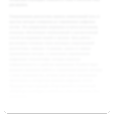
для анализа.
Ультразвуковая диагностика прошла значительный путь от
простых методов измерения до современных цифровых
систем. Это направление медицины остается актуальным,
поскольку обеспечивает неинвазивный и высокоточнный
способ исследования тканей и органов. Цель работы —
рассмотреть основные этапы эволюции ультразвуковой
диагностики, начиная с А-режима, одним из первых
применённых методов, и заканчивая современными
цифровыми технологиями, которые повысили
информативность и удобство применения. В работе будут
раскрыты принципы работы и ограничения ранних методов,
а также преимущества, которые дали новое программное
обеспечение и аппаратные решения цифровых систем.
Предварительно проведён обзор научной и технической
литературы подтвердил значимость темы и обеспечил базу
для анализа.