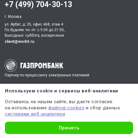
+7 (499) 704-30-13
г. Москва
ул. Арбат, д. 35, офис 468, этаж 4
По будням: пн.-пт. c 9:00 до 21:00,
Выходные: суббота, воскресенье
client@work5.ru
Партнер по процессингу электронных платежей
Используем cookie и сервисы веб-аналитики
Партнер по обеспечению безопасных платежей
Оставаясь на нашем сайте, вы даете согласие
на использование
файлов cookies
и сбор данных
системами веб-аналитики
ИНН 540535727161,
ОГРН 312547621900150
Узнать стоимость
Принять
Материалы, полученные в результате оказания услуг, могут
использоваться только в качестве дополнительного инструмента для