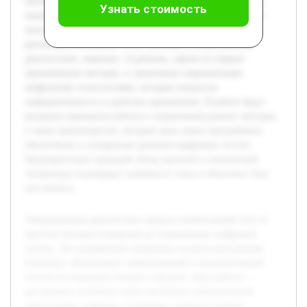
систем. Это направление медицины остается актуальным,
Узнать стоимость
поскольку обеспечивает неинвазивный и высокоточнный
способ исследования тканей и органов. Цель работы —
рассмотреть основные этапы эволюции ультразвуковой
диагностики, начиная с А-режима, одним из первых
применённых методов, и заканчивая современными
цифровыми технологиями, которые повысили
информативность и удобство применения. В работе будут
раскрыты принципы работы и ограничения ранних методов,
а также преимущества, которые дали новое программное
обеспечение и аппаратные решения цифровых систем.
Предварительно проведён обзор научной и технической
литературы подтвердил значимость темы и обеспечил базу
для анализа.
Ультразвуковая диагностика прошла значительный путь от
простых методов измерения до современных цифровых
систем. Это направление медицины остается актуальным,
поскольку обеспечивает неинвазивный и высокоточнный
способ исследования тканей и органов. Цель работы —
рассмотреть основные этапы эволюции ультразвуковой
диагностики, начиная с А-режима, одним из первых