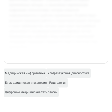
применённых методов, и заканчивая современными
цифровыми технологиями, которые повысили
информативность и удобство применения. В работе будут
раскрыты принципы работы и ограничения ранних методов,
а также преимущества, которые дали новое программное
обеспечение и аппаратные решения цифровых систем.
Предварительно проведён обзор научной и технической
литературы подтвердил значимость темы и обеспечил базу
для анализа.
Медицинская информатика
Ультразвуковая диагностика
Биомедицинская инженерия
Радиология
Цифровые медицинские технологии