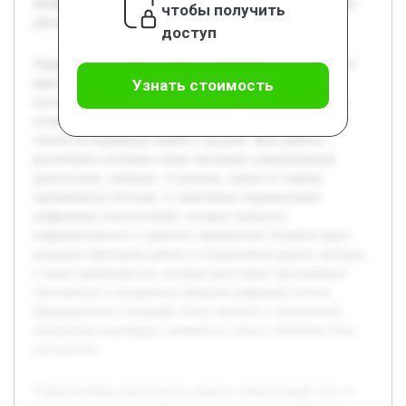
литературы подтвердил значимость темы и обеспечил базу
чтобы получить
для анализа.
доступ
Ультразвуковая диагностика прошла значительный путь от
простых методов измерения до современных цифровых
Узнать стоимость
систем. Это направление медицины остается актуальным,
поскольку обеспечивает неинвазивный и высокоточнный
способ исследования тканей и органов. Цель работы —
рассмотреть основные этапы эволюции ультразвуковой
диагностики, начиная с А-режима, одним из первых
применённых методов, и заканчивая современными
цифровыми технологиями, которые повысили
информативность и удобство применения. В работе будут
раскрыты принципы работы и ограничения ранних методов,
а также преимущества, которые дали новое программное
обеспечение и аппаратные решения цифровых систем.
Предварительно проведён обзор научной и технической
литературы подтвердил значимость темы и обеспечил базу
для анализа.
Ультразвуковая диагностика прошла значительный путь от