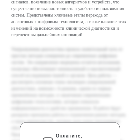
сигналов, появление новых алгоритмов и устройств, что
существенно повысило точность и удобство использования
систем. Представлены ключевые этапы перехода от
аналоговых к цифровым технологиям, а также влияние этих
изменений на возможности клинической диагностики и
перспективы дальнейших инноваций.
Ультразвуковая диагностика прошла значительный путь от
простых методов измерения до современных цифровых
систем. Это направление медицины остается актуальным,
поскольку обеспечивает неинвазивный и высокоточнный
способ исследования тканей и органов. Цель работы —
рассмотреть основные этапы эволюции ультразвуковой
диагностики, начиная с А-режима, одним из первых
применённых методов, и заканчивая современными
цифровыми технологиями, которые повысили
информативность и удобство применения. В работе будут
раскрыты принципы работы и ограничения ранних методов,
а также преимущества, которые дали новое программное
обеспечение и аппаратные решения цифровых систем.
Предварительно проведён обзор научной и технической
Оплатите,