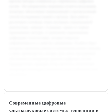
простых методов измерения до современных цифровых
систем. Это направление медицины остается актуальным,
поскольку обеспечивает неинвазивный и высокоточнный
способ исследования тканей и органов. Цель работы —
рассмотреть основные этапы эволюции ультразвуковой
диагностики, начиная с А-режима, одним из первых
применённых методов, и заканчивая современными
цифровыми технологиями, которые повысили
информативность и удобство применения. В работе будут
раскрыты принципы работы и ограничения ранних методов,
а также преимущества, которые дали новое программное
обеспечение и аппаратные решения цифровых систем.
Предварительно проведён обзор научной и технической
литературы подтвердил значимость темы и обеспечил базу
для анализа.
Современные цифровые
ультразвуковые системы: тенденции и