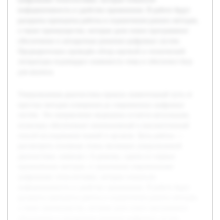
информативность и удобство применения. В работе будут
раскрыты принципы работы и ограничения ранних методов,
а также преимущества, которые дали новое программное
обеспечение и аппаратные решения цифровых систем.
Предварительно проведён обзор научной и технической
литературы подтвердил значимость темы и обеспечил базу
для анализа.
Ультразвуковая диагностика прошла значительный путь от
простых методов измерения до современных цифровых
систем. Это направление медицины остается актуальным,
поскольку обеспечивает неинвазивный и высокоточнный
способ исследования тканей и органов. Цель работы —
рассмотреть основные этапы эволюции ультразвуковой
диагностики, начиная с А-режима, одним из первых
применённых методов, и заканчивая современными
цифровыми технологиями, которые повысили
информативность и удобство применения. В работе будут
раскрыты принципы работы и ограничения ранних методов,
а также преимущества, которые дали новое программное
обеспечение и аппаратные решения цифровых систем.