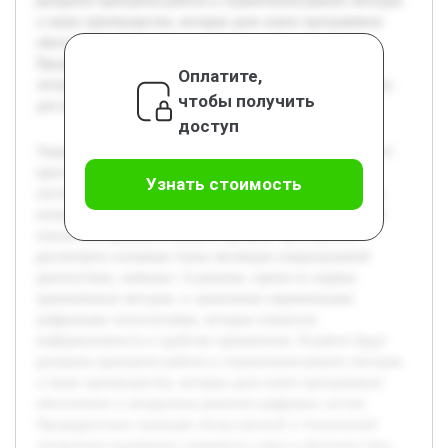
раскрыты принципы работы и ограничения ранних методов,
а также преимущества, которые дали новое программное
обеспечение и аппаратные решения цифровых систем.
Предварительно проведён обзор научной и технической
Оплатите,
литературы подтвердил значимость темы и обеспечил базу
чтобы получить
для анализа.
доступ
Ультразвуковая диагностика прошла значительный путь от
простых методов измерения до современных цифровых
Узнать стоимость
систем. Это направление медицины остается актуальным,
поскольку обеспечивает неинвазивный и высокоточнный
способ исследования тканей и органов. Цель работы —
рассмотреть основные этапы эволюции ультразвуковой
диагностики, начиная с А-режима, одним из первых
применённых методов, и заканчивая современными
цифровыми технологиями, которые повысили
информативность и удобство применения. В работе будут
раскрыты принципы работы и ограничения ранних методов,
а также преимущества, которые дали новое программное
обеспечение и аппаратные решения цифровых систем.
Предварительно проведён обзор научной и технической
литературы подтвердил значимость темы и обеспечил базу