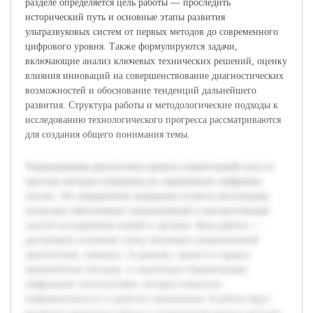
разделе определяется цель работы — проследить
исторический путь и основные этапы развития
ультразвуковых систем от первых методов до современного
цифрового уровня. Также формулируются задачи,
включающие анализ ключевых технических решений, оценку
влияния инноваций на совершенствование диагностических
возможностей и обоснование тенденций дальнейшего
развития. Структура работы и методологические подходы к
исследованию технологического прогресса рассматриваются
для создания общего понимания темы.
Ультразвуковая диагностика прошла значительный путь от
простых методов измерения до современных цифровых
систем. Это направление медицины остается актуальным,
поскольку обеспечивает неинвазивный и высокоточнный
способ исследования тканей и органов. Цель работы —
рассмотреть основные этапы эволюции ультразвуковой
диагностики, начиная с А-режима, одним из первых
применённых методов, и заканчивая современными
цифровыми технологиями, которые повысили
информативность и удобство применения. В работе будут