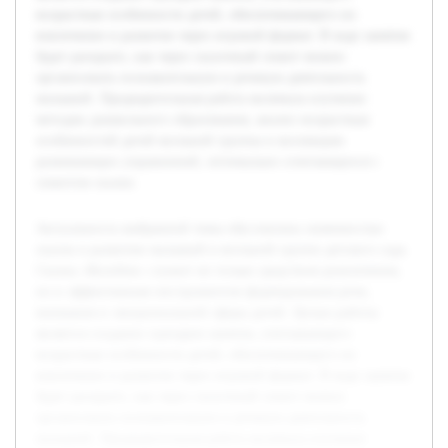
возрастные особенности детей, обеспечивающего их
вовлечение и развитие через игровой формат. В ходе занятия
будет раскрыто, как через сказочный сюжет можно
организовать познавательную и речевую деятельность
малышей. Предварительная работа включала изучение
методик дошкольного образования, анализ возрастных
особенностей детей ясельной группы и коллекцию
развивающих упражнений, оптимально сочетающихся с
сюжетом сказки.
Актуальность выбранной темы обусловлена значимостью
сказок в развитии малышей в ясельной группе детского сада.
Сказка «Колобок» служит не только средством развлечения,
но и эффективным инструментом формирования речи,
внимания и эмоциональной сферы детей. Целью работы
является создание сценария занятия, учитывающего
возрастные особенности детей, обеспечивающего их
вовлечение и развитие через игровой формат. В ходе занятия
будет раскрыто, как через сказочный сюжет можно
организовать познавательную и речевую деятельность
малышей. Предварительная работа включала изучение