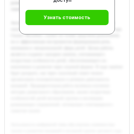
доступ
развивающих упражнений, оптимально сочетающихся с
сюжетом сказки.
Узнать стоимость
Актуальность выбранной темы обусловлена значимостью
сказок в развитии малышей в ясельной группе детского сада.
Сказка «Колобок» служит не только средством развлечения,
но и эффективным инструментом формирования речи,
внимания и эмоциональной сферы детей. Целью работы
является создание сценария занятия, учитывающего
возрастные особенности детей, обеспечивающего их
вовлечение и развитие через игровой формат. В ходе занятия
будет раскрыто, как через сказочный сюжет можно
организовать познавательную и речевую деятельность
малышей. Предварительная работа включала изучение
методик дошкольного образования, анализ возрастных
особенностей детей ясельной группы и коллекцию
развивающих упражнений, оптимально сочетающихся с
сюжетом сказки.
Актуальность выбранной темы обусловлена значимостью
сказок в развитии малышей в ясельной группе детского сада.