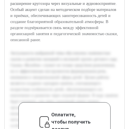
расширение кругозора через визуальные и аудиовосприятие.
Особый акцент сделан на методическом подборе материалов
и приёмах, обеспечивающих заинтересованность детей и
создание благоприятной образовательной атмосферы. В
разделе подчёркивается связь между эффективной
организацией занятия и педагогической значимостью сказки,
описанной ранее.
Актуальность выбранной темы обусловлена значимостью
сказок в развитии малышей в ясельной группе детского сада.
Сказка «Колобок» служит не только средством развлечения,
но и эффективным инструментом формирования речи,
внимания и эмоциональной сферы детей. Целью работы
является создание сценария занятия, учитывающего
возрастные особенности детей, обеспечивающего их
вовлечение и развитие через игровой формат. В ходе занятия
будет раскрыто, как через сказочный сюжет можно
организовать познавательную и речевую деятельность
малышей. Предварительная работа включала изучение
Оплатите,
методик дошкольного образования, анализ возрастных
чтобы получить
особенностей детей ясельной группы и коллекцию