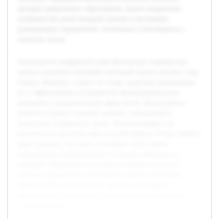
методик дошкольного образования, анализ возрастных
особенностей детей ясельной группы и коллекцию
развивающих упражнений, оптимально сочетающихся с
сюжетом сказки.
Актуальность выбранной темы обусловлена значимостью
сказок в развитии малышей в ясельной группе детского сада.
Сказка «Колобок» служит не только средством развлечения,
но и эффективным инструментом формирования речи,
внимания и эмоциональной сферы детей. Целью работы
является создание сценария занятия, учитывающего
возрастные особенности детей, обеспечивающего их
вовлечение и развитие через игровой формат. В ходе занятия
будет раскрыто, как через сказочный сюжет можно
организовать познавательную и речевую деятельность
малышей. Предварительная работа включала изучение
методик дошкольного образования, анализ возрастных
особенностей детей ясельной группы и коллекцию
развивающих упражнений, оптимально сочетающихся с
сюжетом сказки.