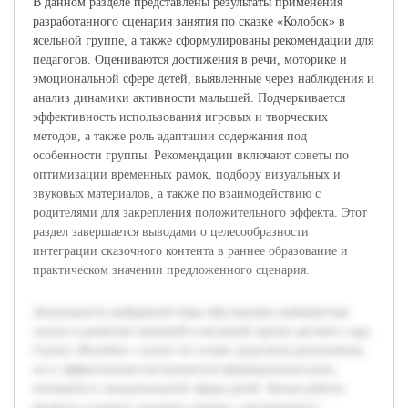
В данном разделе представлены результаты применения
разработанного сценария занятия по сказке «Колобок» в
ясельной группе, а также сформулированы рекомендации для
педагогов. Оцениваются достижения в речи, моторике и
эмоциональной сфере детей, выявленные через наблюдения и
анализ динамики активности малышей. Подчеркивается
эффективность использования игровых и творческих
методов, а также роль адаптации содержания под
особенности группы. Рекомендации включают советы по
оптимизации временных рамок, подбору визуальных и
звуковых материалов, а также по взаимодействию с
родителями для закрепления положительного эффекта. Этот
раздел завершается выводами о целесообразности
интеграции сказочного контента в раннее образование и
практическом значении предложенного сценария.
Актуальность выбранной темы обусловлена значимостью
сказок в развитии малышей в ясельной группе детского сада.
Сказка «Колобок» служит не только средством развлечения,
но и эффективным инструментом формирования речи,
внимания и эмоциональной сферы детей. Целью работы
является создание сценария занятия, учитывающего