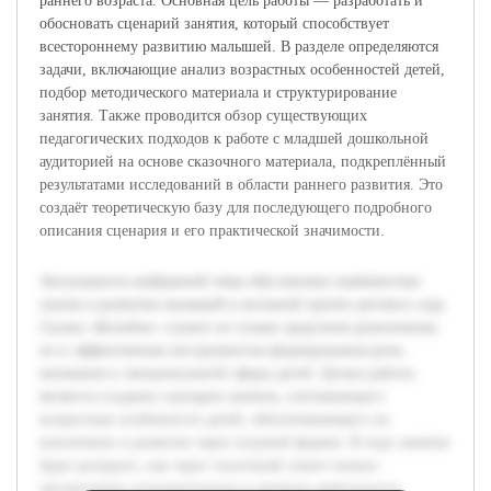
раннего возраста. Основная цель работы — разработать и
обосновать сценарий занятия, который способствует
всестороннему развитию малышей. В разделе определяются
задачи, включающие анализ возрастных особенностей детей,
подбор методического материала и структурирование
занятия. Также проводится обзор существующих
педагогических подходов к работе с младшей дошкольной
аудиторией на основе сказочного материала, подкреплённый
результатами исследований в области раннего развития. Это
создаёт теоретическую базу для последующего подробного
описания сценария и его практической значимости.
Актуальность выбранной темы обусловлена значимостью
сказок в развитии малышей в ясельной группе детского сада.
Сказка «Колобок» служит не только средством развлечения,
но и эффективным инструментом формирования речи,
внимания и эмоциональной сферы детей. Целью работы
является создание сценария занятия, учитывающего
возрастные особенности детей, обеспечивающего их
вовлечение и развитие через игровой формат. В ходе занятия
будет раскрыто, как через сказочный сюжет можно
организовать познавательную и речевую деятельность