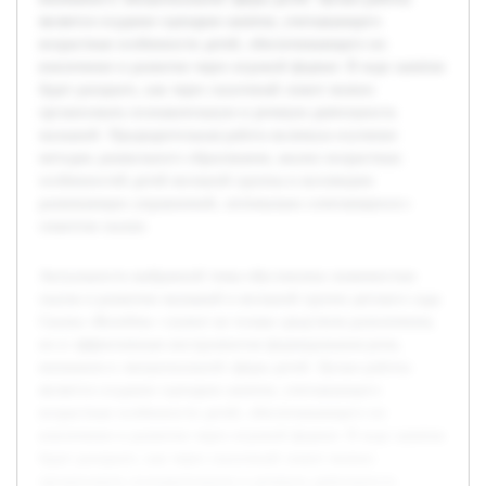
является создание сценария занятия, учитывающего
возрастные особенности детей, обеспечивающего их
вовлечение и развитие через игровой формат. В ходе занятия
будет раскрыто, как через сказочный сюжет можно
организовать познавательную и речевую деятельность
малышей. Предварительная работа включала изучение
методик дошкольного образования, анализ возрастных
особенностей детей ясельной группы и коллекцию
развивающих упражнений, оптимально сочетающихся с
сюжетом сказки.
Актуальность выбранной темы обусловлена значимостью
сказок в развитии малышей в ясельной группе детского сада.
Сказка «Колобок» служит не только средством развлечения,
но и эффективным инструментом формирования речи,
внимания и эмоциональной сферы детей. Целью работы
является создание сценария занятия, учитывающего
возрастные особенности детей, обеспечивающего их
вовлечение и развитие через игровой формат. В ходе занятия
будет раскрыто, как через сказочный сюжет можно
организовать познавательную и речевую деятельность