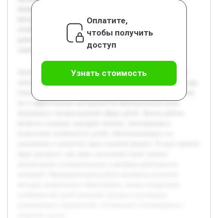
малышей. Предварительная работа включала изучение
Оплатите,
методик дошкольного образования, анализ возрастных
особенностей детей ясельной группы и коллекцию
чтобы получить
развивающих упражнений, оптимально сочетающихся с
доступ
сюжетом сказки.
Узнать стоимость
Актуальность выбранной темы обусловлена значимостью
сказок в развитии малышей в ясельной группе детского сада.
Сказка «Колобок» служит не только средством развлечения,
но и эффективным инструментом формирования речи,
внимания и эмоциональной сферы детей. Целью работы
является создание сценария занятия, учитывающего
возрастные особенности детей, обеспечивающего их
вовлечение и развитие через игровой формат. В ходе занятия
будет раскрыто, как через сказочный сюжет можно
организовать познавательную и речевую деятельность
малышей. Предварительная работа включала изучение
методик дошкольного образования, анализ возрастных
особенностей детей ясельной группы и коллекцию
развивающих упражнений, оптимально сочетающихся с
сюжетом сказки.