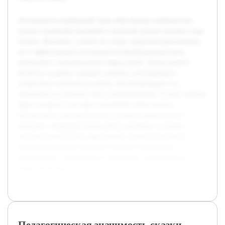
Актуальность выбранной темы обусловлена значимостью
сказок в развитии малышей в ясельной группе детского сада.
Сказка «Колобок» служит не только средством развлечения,
но и эффективным инструментом формирования речи,
внимания и эмоциональной сферы детей. Целью работы
является создание сценария занятия, учитывающего
возрастные особенности детей, обеспечивающего их
вовлечение и развитие через игровой формат. В ходе занятия
будет раскрыто, как через сказочный сюжет можно
организовать познавательную и речевую деятельность
малышей. Предварительная работа включала изучение
методик дошкольного образования, анализ возрастных
особенностей детей ясельной группы и коллекцию
развивающих упражнений, оптимально сочетающихся с
сюжетом сказки.
Педагогическая значимость сказки