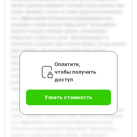
сказок в развитии малышей в ясельной группе детского сада.
Сказка «Колобок» служит не только средством развлечения,
но и эффективным инструментом формирования речи,
внимания и эмоциональной сферы детей. Целью работы
является создание сценария занятия, учитывающего
возрастные особенности детей, обеспечивающего их
вовлечение и развитие через игровой формат. В ходе занятия
будет раскрыто, как через сказочный сюжет можно
организовать познавательную и речевую деятельность
малышей. Предварительная работа включала изучение
Оплатите,
методик дошкольного образования, анализ возрастных
чтобы получить
особенностей детей ясельной группы и коллекцию
доступ
развивающих упражнений, оптимально сочетающихся с
сюжетом сказки.
Узнать стоимость
Актуальность выбранной темы обусловлена значимостью
сказок в развитии малышей в ясельной группе детского сада.
Сказка «Колобок» служит не только средством развлечения,
но и эффективным инструментом формирования речи,
внимания и эмоциональной сферы детей. Целью работы
является создание сценария занятия, учитывающего