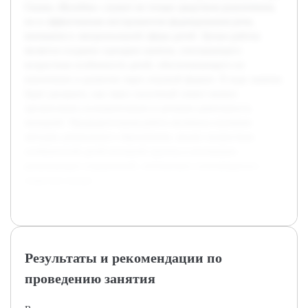
Сказка «Колобок» служит не только средством развлечения,
но и эффективным инструментом формирования речи,
внимания и эмоциональной сферы детей. Целью работы
является создание сценария занятия, учитывающего
возрастные особенности детей, обеспечивающего их
вовлечение и развитие через игровой формат. В ходе занятия
будет раскрыто, как через сказочный сюжет можно
организовать познавательную и речевую деятельность
малышей. Предварительная работа включала изучение
методик дошкольного образования, анализ возрастных
особенностей детей ясельной группы и коллекцию
развивающих упражнений, оптимально сочетающихся с
сюжетом сказки.
Результаты и рекомендации по
проведению занятия