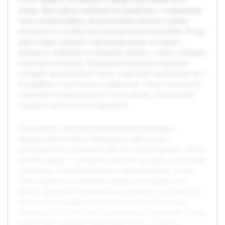
автора. Цель работы заключается в редактуре и исправлении
текста автобиографии для достижения высокого уровня
читаемости и соответствия академическим критериям. В ходе
работы будет проведён тщательный анализ исходного
материала, выявлены и устранены ошибки, а также улучшена
структура изложения. Предварительная работа включает
изучение оригинального текста, выявление проблемных мест
и разработку стратегии их исправления. Также учитывается
сохранение индивидуального стиля автора, что позволяет
сохранить аутентичность документа.
Актуальность темы редактирования автобиографии
Французовой Снежаны Викторовны обусловлена
необходимостью улучшения качества представляемого текста.
Автобиография — ключевой документ, который должен быть
грамотным, последовательным и информативным, чтобы
точно отражать жизненный и профессиональный опыт
автора. Цель работы заключается в редактуре и исправлении
текста автобиографии для достижения высокого уровня
читаемости и соответствия академическим критериям. В ходе
работы будет проведён тщательный анализ исходного