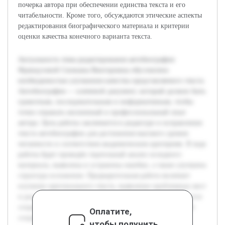
почерка автора при обеспечении единства текста и его
читабельности. Кроме того, обсуждаются этические аспекты
редактирования биографического материала и критерии
оценки качества конечного варианта текста.
Актуальность темы редактирования автобиографии
Французовой Снежаны Викторовны обусловлена
необходимостью улучшения качества представляемого текста.
Автобиография — ключевой документ, который должен быть
грамотным, последовательным и информативным, чтобы
точно отражать жизненный и профессиональный опыт
автора. Цель работы заключается в редактуре и исправлении
текста автобиографии для достижения высокого уровня
читаемости и соответствия академическим критериям. В ходе
работы будет проведён тщательный анализ исходного
материала, выявлены и устранены ошибки, а также улучшена
структура изложения. Предварительная работа включает
изучение оригинального текста, выявление проблемных мест
и разработку стратегии их исправления. Также учитывается
сохранение индивидуального стиля автора, что позволяет
Оплатите,
сохранить аутентичность документа.
чтобы получить