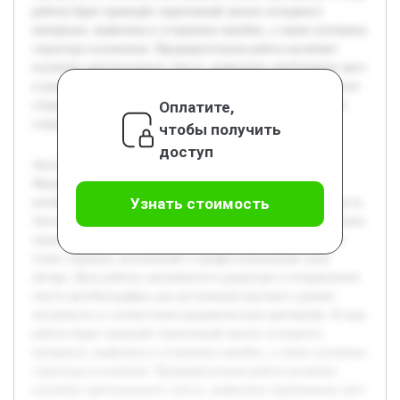
работы будет проведён тщательный анализ исходного
материала, выявлены и устранены ошибки, а также улучшена
структура изложения. Предварительная работа включает
изучение оригинального текста, выявление проблемных мест
и разработку стратегии их исправления. Также учитывается
Оплатите,
сохранение индивидуального стиля автора, что позволяет
сохранить аутентичность документа.
чтобы получить
доступ
Актуальность темы редактирования автобиографии
Французовой Снежаны Викторовны обусловлена
Узнать стоимость
необходимостью улучшения качества представляемого текста.
Автобиография — ключевой документ, который должен быть
грамотным, последовательным и информативным, чтобы
точно отражать жизненный и профессиональный опыт
автора. Цель работы заключается в редактуре и исправлении
текста автобиографии для достижения высокого уровня
читаемости и соответствия академическим критериям. В ходе
работы будет проведён тщательный анализ исходного
материала, выявлены и устранены ошибки, а также улучшена
структура изложения. Предварительная работа включает
изучение оригинального текста, выявление проблемных мест