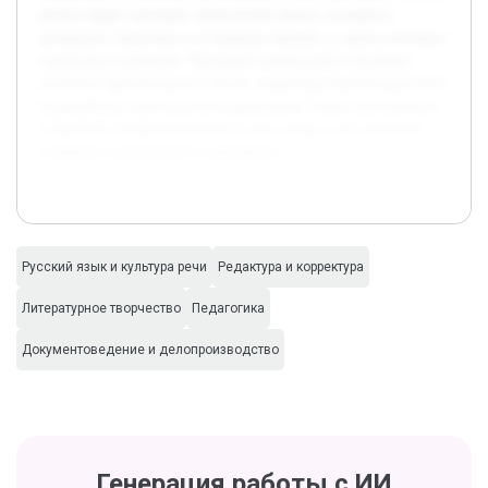
работы будет проведён тщательный анализ исходного
материала, выявлены и устранены ошибки, а также улучшена
структура изложения. Предварительная работа включает
изучение оригинального текста, выявление проблемных мест
и разработку стратегии их исправления. Также учитывается
сохранение индивидуального стиля автора, что позволяет
сохранить аутентичность документа.
Русский язык и культура речи
Редактура и корректура
Литературное творчество
Педагогика
Документоведение и делопроизводство
Генерация работы с ИИ