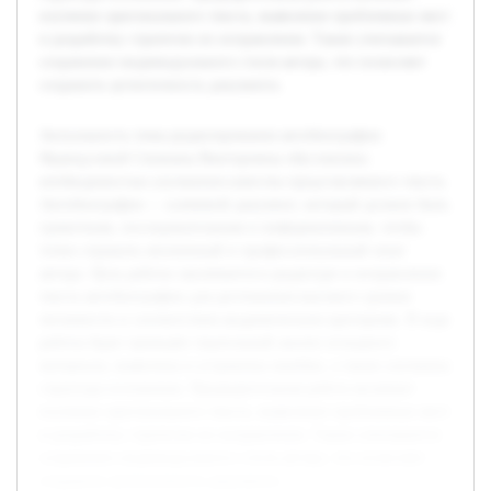
изучение оригинального текста, выявление проблемных мест
и разработку стратегии их исправления. Также учитывается
сохранение индивидуального стиля автора, что позволяет
сохранить аутентичность документа.
Актуальность темы редактирования автобиографии
Французовой Снежаны Викторовны обусловлена
необходимостью улучшения качества представляемого текста.
Автобиография — ключевой документ, который должен быть
грамотным, последовательным и информативным, чтобы
точно отражать жизненный и профессиональный опыт
автора. Цель работы заключается в редактуре и исправлении
текста автобиографии для достижения высокого уровня
читаемости и соответствия академическим критериям. В ходе
работы будет проведён тщательный анализ исходного
материала, выявлены и устранены ошибки, а также улучшена
структура изложения. Предварительная работа включает
изучение оригинального текста, выявление проблемных мест
и разработку стратегии их исправления. Также учитывается
сохранение индивидуального стиля автора, что позволяет
сохранить аутентичность документа.