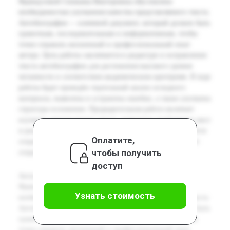
Французовой Снежаны Викторовны обусловлена
необходимостью улучшения качества представляемого текста.
Автобиография — ключевой документ, который должен быть
грамотным, последовательным и информативным, чтобы
точно отражать жизненный и профессиональный опыт
автора. Цель работы заключается в редактуре и исправлении
текста автобиографии для достижения высокого уровня
читаемости и соответствия академическим критериям. В ходе
работы будет проведён тщательный анализ исходного
материала, выявлены и устранены ошибки, а также улучшена
структура изложения. Предварительная работа включает
изучение оригинального текста, выявление проблемных мест
и разработку стратегии их исправления. Также учитывается
Оплатите,
сохранение индивидуального стиля автора, что позволяет
чтобы получить
сохранить аутентичность документа.
доступ
Актуальность темы редактирования автобиографии
Французовой Снежаны Викторовны обусловлена
Узнать стоимость
необходимостью улучшения качества представляемого текста.
Автобиография — ключевой документ, который должен быть
грамотным, последовательным и информативным, чтобы
точно отражать жизненный и профессиональный опыт