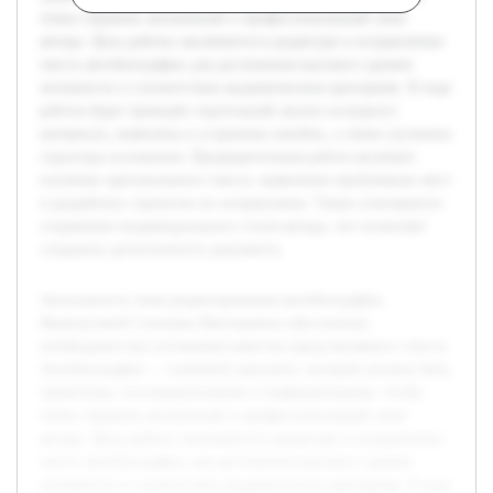
точно отражать жизненный и профессиональный опыт
автора. Цель работы заключается в редактуре и исправлении
текста автобиографии для достижения высокого уровня
читаемости и соответствия академическим критериям. В ходе
работы будет проведён тщательный анализ исходного
материала, выявлены и устранены ошибки, а также улучшена
структура изложения. Предварительная работа включает
изучение оригинального текста, выявление проблемных мест
и разработку стратегии их исправления. Также учитывается
сохранение индивидуального стиля автора, что позволяет
сохранить аутентичность документа.
Актуальность темы редактирования автобиографии
Французовой Снежаны Викторовны обусловлена
необходимостью улучшения качества представляемого текста.
Автобиография — ключевой документ, который должен быть
грамотным, последовательным и информативным, чтобы
точно отражать жизненный и профессиональный опыт
автора. Цель работы заключается в редактуре и исправлении
текста автобиографии для достижения высокого уровня
читаемости и соответствия академическим критериям. В ходе