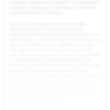
и разработку стратегии их исправления. Также учитывается
сохранение индивидуального стиля автора, что позволяет
сохранить аутентичность документа.
Актуальность темы редактирования автобиографии
Французовой Снежаны Викторовны обусловлена
необходимостью улучшения качества представляемого текста.
Автобиография — ключевой документ, который должен быть
грамотным, последовательным и информативным, чтобы
точно отражать жизненный и профессиональный опыт
автора. Цель работы заключается в редактуре и исправлении
текста автобиографии для достижения высокого уровня
читаемости и соответствия академическим критериям. В ходе
работы будет проведён тщательный анализ исходного
материала, выявлены и устранены ошибки, а также улучшена
структура изложения. Предварительная работа включает
изучение оригинального текста, выявление проблемных мест
и разработку стратегии их исправления. Также учитывается
сохранение индивидуального стиля автора, что позволяет
сохранить аутентичность документа.