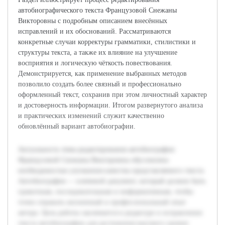
автобиографического текста Французовой Снежаны
Викторовны с подробным описанием внесённых
исправлений и их обоснований. Рассматриваются
конкретные случаи корректуры грамматики, стилистики и
структуры текста, а также их влияние на улучшение
восприятия и логическую чёткость повествования.
Демонстрируется, как применение выбранных методов
позволило создать более связный и профессионально
оформленный текст, сохранив при этом личностный характер
и достоверность информации. Итогом развернутого анализа
и практических изменений служит качественно
обновлённый вариант автобиографии.
Актуальность темы редактирования автобиографии
Французовой Снежаны Викторовны обусловлена
необходимостью улучшения качества представляемого текста.
Автобиография — ключевой документ, который должен быть
грамотным, последовательным и информативным, чтобы
точно отражать жизненный и профессиональный опыт
автора. Цель работы заключается в редактуре и исправлении
текста автобиографии для достижения высокого уровня