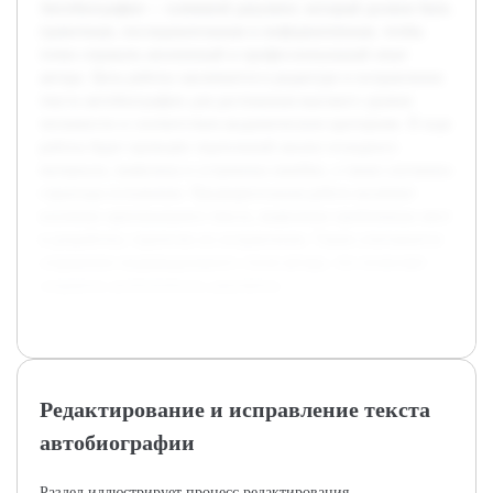
Автобиография — ключевой документ, который должен быть
грамотным, последовательным и информативным, чтобы
точно отражать жизненный и профессиональный опыт
автора. Цель работы заключается в редактуре и исправлении
текста автобиографии для достижения высокого уровня
читаемости и соответствия академическим критериям. В ходе
работы будет проведён тщательный анализ исходного
материала, выявлены и устранены ошибки, а также улучшена
структура изложения. Предварительная работа включает
изучение оригинального текста, выявление проблемных мест
и разработку стратегии их исправления. Также учитывается
сохранение индивидуального стиля автора, что позволяет
сохранить аутентичность документа.
Редактирование и исправление текста
автобиографии
Раздел иллюстрирует процесс редактирования