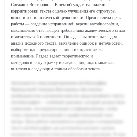
Снежаны Викторовны. В нем обсуждается значение
корректировки текста с целью улучшения его структуры,
ясности и стилистической целостности. Представлена цель
работы — создание исправленной версии автобиографии,
максимально отвечающей требованиям академического стиля
и читательской понятности. Определены основные задачи:
анализ исходного текста, выявление ошибок и неточностей,
выбор методов редактирования и их практическое
применение. Раздел задает теоретическую и
методологическую рамку исследования, подготавливая
читателя к следующим этапам обработки текста.
Актуальность темы редактирования автобиографии
Французовой Снежаны Викторовны обусловлена
необходимостью улучшения качества представляемого текста.
Автобиография — ключевой документ, который должен быть
грамотным, последовательным и информативным, чтобы
точно отражать жизненный и профессиональный опыт
автора. Цель работы заключается в редактуре и исправлении
текста автобиографии для достижения высокого уровня
читаемости и соответствия академическим критериям. В ходе