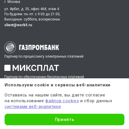
г. Москва
ул. Арбат, д. 35, офис 468, этаж 4
По будням: пн.-пт. c 9:00 до 21:00,
Выходные: суббота, воскресенье
client@work5.ru
Партнер по процессингу электронных платежей
Партнер по обеспечению безопасных платежей
Используем cookie и сервисы веб-аналитики
Оставаясь на нашем сайте, вы даете согласие
ИНН 540535727161,
ОГРН 312547621900150
на использование
файлов cookies
и сбор данных
системами веб-аналитики
Материалы, полученные в результате оказания услуг, могут
использоваться только в качестве дополнительного инструмента для
Узнать стоимость
решения имеющихся у вас задач, сбора информации и источников,
Принять
но не являются готовым решением.
* №1 на рынке консультационных услуг для студентов по количеству