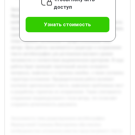
доступ
Актуальность темы редактирования автобиографии
Французовой Снежаны Викторовны обусловлена
необходимостью улучшения качества представляемого текста.
Узнать стоимость
Автобиография — ключевой документ, который должен быть
грамотным, последовательным и информативным, чтобы
точно отражать жизненный и профессиональный опыт
автора. Цель работы заключается в редактуре и исправлении
текста автобиографии для достижения высокого уровня
читаемости и соответствия академическим критериям. В ходе
работы будет проведён тщательный анализ исходного
материала, выявлены и устранены ошибки, а также улучшена
структура изложения. Предварительная работа включает
изучение оригинального текста, выявление проблемных мест
и разработку стратегии их исправления. Также учитывается
сохранение индивидуального стиля автора, что позволяет
сохранить аутентичность документа.
Актуальность темы редактирования автобиографии
Французовой Снежаны Викторовны обусловлена
необходимостью улучшения качества представляемого текста.