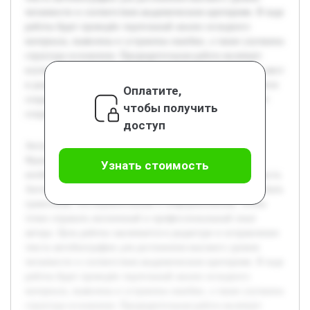
читаемости и соответствия академическим критериям. В ходе
работы будет проведён тщательный анализ исходного
материала, выявлены и устранены ошибки, а также улучшена
структура изложения. Предварительная работа включает
изучение оригинального текста, выявление проблемных мест
и разработку стратегии их исправления. Также учитывается
Оплатите,
сохранение индивидуального стиля автора, что позволяет
чтобы получить
сохранить аутентичность документа.
доступ
Актуальность темы редактирования автобиографии
Французовой Снежаны Викторовны обусловлена
Узнать стоимость
необходимостью улучшения качества представляемого текста.
Автобиография — ключевой документ, который должен быть
грамотным, последовательным и информативным, чтобы
точно отражать жизненный и профессиональный опыт
автора. Цель работы заключается в редактуре и исправлении
текста автобиографии для достижения высокого уровня
читаемости и соответствия академическим критериям. В ходе
работы будет проведён тщательный анализ исходного
материала, выявлены и устранены ошибки, а также улучшена
структура изложения. Предварительная работа включает