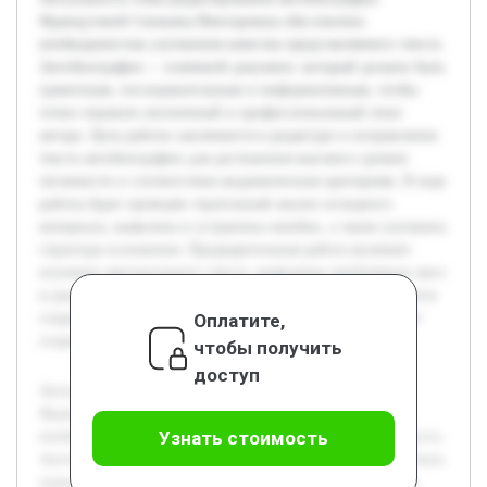
Французовой Снежаны Викторовны обусловлена
необходимостью улучшения качества представляемого текста.
Автобиография — ключевой документ, который должен быть
грамотным, последовательным и информативным, чтобы
точно отражать жизненный и профессиональный опыт
автора. Цель работы заключается в редактуре и исправлении
текста автобиографии для достижения высокого уровня
читаемости и соответствия академическим критериям. В ходе
работы будет проведён тщательный анализ исходного
материала, выявлены и устранены ошибки, а также улучшена
структура изложения. Предварительная работа включает
изучение оригинального текста, выявление проблемных мест
и разработку стратегии их исправления. Также учитывается
Оплатите,
сохранение индивидуального стиля автора, что позволяет
сохранить аутентичность документа.
чтобы получить
доступ
Актуальность темы редактирования автобиографии
Французовой Снежаны Викторовны обусловлена
Узнать стоимость
необходимостью улучшения качества представляемого текста.
Автобиография — ключевой документ, который должен быть
грамотным, последовательным и информативным, чтобы