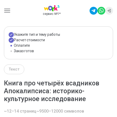
сервис №1
*
Укажите тип и тему работы
Расчет стоимости
Оплатите
Заказ готов
Текст
Книга про четырёх всадников
Апокалипсиса: историко-
культурное исследование
~12–14 страниц
~9500–12000 символов