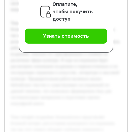
Оплатите,
систематизации материалов и подготовки научно-
популярной книги.
чтобы получить
доступ
Тема четырёх всадников Апокалипсиса представляет
большой интерес для историко-культурного исследования,
Узнать стоимость
так как этот символ обладает глубоким значением в
религиозных и культурных традициях многих народов. Цель
работы — раскрыть историю и эволюцию образа четырёх
всадников, показать его трансформацию и влияние на
различные сферы культуры. В ходе исследования будет
рассмотрено понимание всадников в первоисточниках и их
последующее отражение в искусстве, литературе и массовой
культуре. Предварительная работа включала анализ
библейских текстов и существующих исследований по
данной тематике, что позволило сформировать базу для
систематизации материалов и подготовки научно-
популярной книги.
Тема четырёх всадников Апокалипсиса представляет
большой интерес для историко-культурного исследования,
так как этот символ обладает глубоким значением в