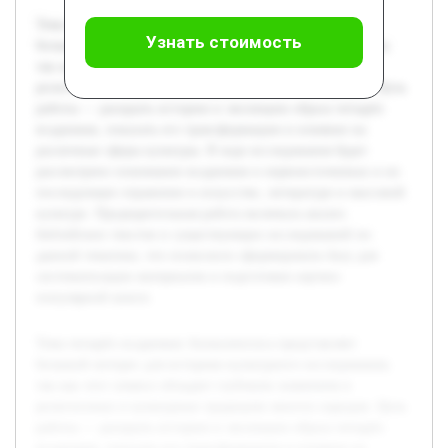
Тема четырёх всадников Апокалипсиса представляет
Узнать стоимость
большой интерес для историко-культурного исследования,
так как этот символ обладает глубоким значением в
религиозных и культурных традициях многих народов. Цель
работы — раскрыть историю и эволюцию образа четырёх
всадников, показать его трансформацию и влияние на
различные сферы культуры. В ходе исследования будет
рассмотрено понимание всадников в первоисточниках и их
последующее отражение в искусстве, литературе и массовой
культуре. Предварительная работа включала анализ
библейских текстов и существующих исследований по
данной тематике, что позволило сформировать базу для
систематизации материалов и подготовки научно-
популярной книги.
Тема четырёх всадников Апокалипсиса представляет
большой интерес для историко-культурного исследования,
так как этот символ обладает глубоким значением в
религиозных и культурных традициях многих народов. Цель
работы — раскрыть историю и эволюцию образа четырёх