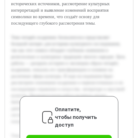
исторических источников, рассмотрение культурных
интерпретаций и выявление изменений восприятия
символики во времени, что создаёт основу для
последующего глубокого рассмотрения темы.
Тема четырёх всадников Апокалипсиса представляет
большой интерес для историко-культурного исследования,
так как этот символ обладает глубоким значением в
религиозных и культурных традициях многих народов. Цель
работы — раскрыть историю и эволюцию образа четырёх
всадников, показать его трансформацию и влияние на
различные сферы культуры. В ходе исследования будет
рассмотрено понимание всадников в первоисточниках и их
последующее отражение в искусстве, литературе и массовой
культуре. Предварительная работа включала анализ
библейских текстов и существующих исследований по
Оплатите,
данной тематике, что позволило сформировать базу для
систематизации материалов и подготовки научно-
чтобы получить
популярной книги.
доступ
Тема четырёх всадников Апокалипсиса представляет