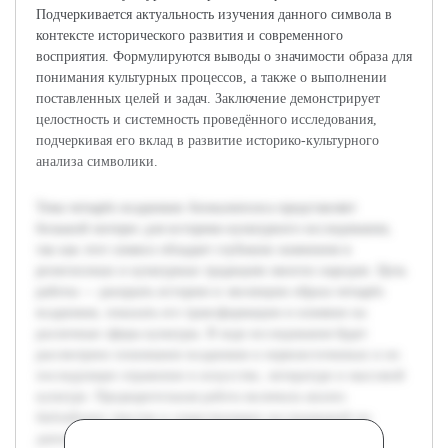
Подчеркивается актуальность изучения данного символа в
контексте исторического развития и современного
восприятия. Формулируются выводы о значимости образа для
понимания культурных процессов, а также о выполнении
поставленных целей и задач. Заключение демонстрирует
целостность и системность проведённого исследования,
подчеркивая его вклад в развитие историко-культурного
анализа символики.
Тема четырёх всадников Апокалипсиса представляет
большой интерес для историко-культурного исследования,
так как этот символ обладает глубоким значением в
религиозных и культурных традициях многих народов. Цель
работы — раскрыть историю и эволюцию образа четырёх
всадников, показать его трансформацию и влияние на
различные сферы культуры. В ходе исследования будет
рассмотрено понимание всадников в первоисточниках и их
последующее отражение в искусстве, литературе и массовой
культуре. Предварительная работа включала анализ
библейских текстов и существующих исследований по
данной тематике, что позволило сформировать базу для