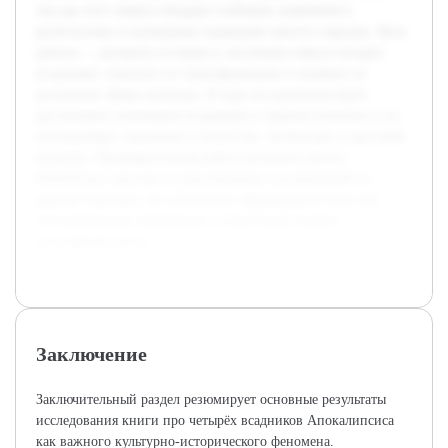
так как этот символ обладает глубоким значением в
религиозных и культурных традициях многих народов. Цель
работы — раскрыть историю и эволюцию образа четырёх
всадников, показать его трансформацию и влияние на
различные сферы культуры. В ходе исследования будет
рассмотрено понимание всадников в первоисточниках и их
последующее отражение в искусстве, литературе и массовой
культуре. Предварительная работа включала анализ
библейских текстов и существующих исследований по
данной тематике, что позволило сформировать базу для
систематизации материалов и подготовки научно-
популярной книги.
Заключение
Заключительный раздел резюмирует основные результаты
исследования книги про четырёх всадников Апокалипсиса
как важного культурно-исторического феномена.