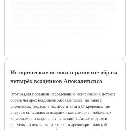
рассмотрено понимание всадников в первоисточниках и их
последующее отражение в искусстве, литературе и массовой
культуре. Предварительная работа включала анализ
библейских текстов и существующих исследований по
данной тематике, что позволило сформировать базу для
систематизации материалов и подготовки научно-
популярной книги.
Исторические истоки и развитие образа
четырёх всадников Апокалипсиса
Этот раздел посвящён исследованию исторических истоков
образа четырёх всадников Апокалипсиса, начиная с
библейских текстов, в частности книги Откровения, где
впервые описываются всадники как символы глобальных
катаклизмов и моральных испытаний. Анализируются
ключевые аспекты их трактовки в древнехристианской