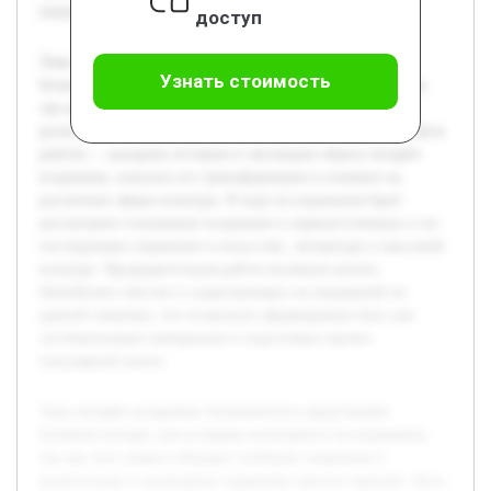
популярной книги.
доступ
Тема четырёх всадников Апокалипсиса представляет
Узнать стоимость
большой интерес для историко-культурного исследования,
так как этот символ обладает глубоким значением в
религиозных и культурных традициях многих народов. Цель
работы — раскрыть историю и эволюцию образа четырёх
всадников, показать его трансформацию и влияние на
различные сферы культуры. В ходе исследования будет
рассмотрено понимание всадников в первоисточниках и их
последующее отражение в искусстве, литературе и массовой
культуре. Предварительная работа включала анализ
библейских текстов и существующих исследований по
данной тематике, что позволило сформировать базу для
систематизации материалов и подготовки научно-
популярной книги.
Тема четырёх всадников Апокалипсиса представляет
большой интерес для историко-культурного исследования,
так как этот символ обладает глубоким значением в
религиозных и культурных традициях многих народов. Цель