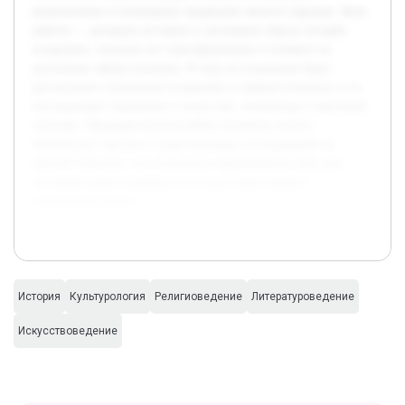
религиозных и культурных традициях многих народов. Цель
работы — раскрыть историю и эволюцию образа четырёх
всадников, показать его трансформацию и влияние на
различные сферы культуры. В ходе исследования будет
рассмотрено понимание всадников в первоисточниках и их
последующее отражение в искусстве, литературе и массовой
культуре. Предварительная работа включала анализ
библейских текстов и существующих исследований по
данной тематике, что позволило сформировать базу для
систематизации материалов и подготовки научно-
популярной книги.
История
Культурология
Религиоведение
Литературоведение
Искусствоведение