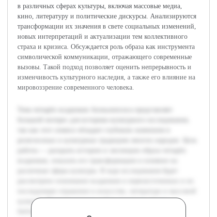
в различных сферах культуры, включая массовые медиа,
кино, литературу и политические дискурсы. Анализируются
трансформации их значения в свете социальных изменений,
новых интерпретаций и актуализации тем коллективного
страха и кризиса. Обсуждается роль образа как инструмента
символической коммуникации, отражающего современные
вызовы. Такой подход позволяет оценить непрерывность и
изменчивость культурного наследия, а также его влияние на
мировоззрение современного человека.
Тема четырёх всадников Апокалипсиса представляет
большой интерес для историко-культурного исследования,
так как этот символ обладает глубоким значением в
религиозных и культурных традициях многих народов. Цель
работы — раскрыть историю и эволюцию образа четырёх
всадников, показать его трансформацию и влияние на
различные сферы культуры. В ходе исследования будет
рассмотрено понимание всадников в первоисточниках и их
последующее отражение в искусстве, литературе и массовой
культуре. Предварительная работа включала анализ
библейских текстов и существующих исследований по