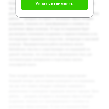
Узнать стоимость
большой интерес для историко-культурного исследования,
так как этот символ обладает глубоким значением в
религиозных и культурных традициях многих народов. Цель
работы — раскрыть историю и эволюцию образа четырёх
всадников, показать его трансформацию и влияние на
различные сферы культуры. В ходе исследования будет
рассмотрено понимание всадников в первоисточниках и их
последующее отражение в искусстве, литературе и массовой
культуре. Предварительная работа включала анализ
библейских текстов и существующих исследований по
данной тематике, что позволило сформировать базу для
систематизации материалов и подготовки научно-
популярной книги.
Тема четырёх всадников Апокалипсиса представляет
большой интерес для историко-культурного исследования,
так как этот символ обладает глубоким значением в
религиозных и культурных традициях многих народов. Цель
работы — раскрыть историю и эволюцию образа четырёх
всадников, показать его трансформацию и влияние на
различные сферы культуры. В ходе исследования будет