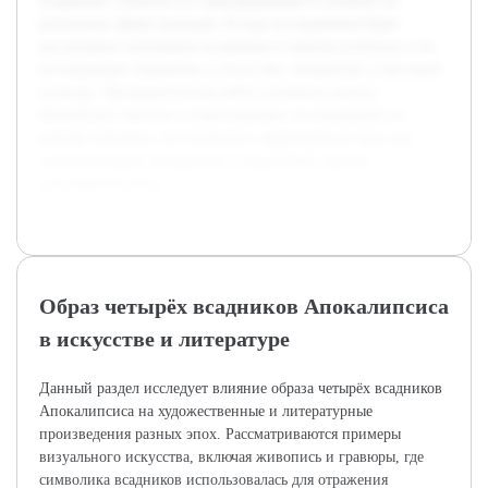
всадников, показать его трансформацию и влияние на
различные сферы культуры. В ходе исследования будет
рассмотрено понимание всадников в первоисточниках и их
последующее отражение в искусстве, литературе и массовой
культуре. Предварительная работа включала анализ
библейских текстов и существующих исследований по
данной тематике, что позволило сформировать базу для
систематизации материалов и подготовки научно-
популярной книги.
Образ четырёх всадников Апокалипсиса
в искусстве и литературе
Данный раздел исследует влияние образа четырёх всадников
Апокалипсиса на художественные и литературные
произведения разных эпох. Рассматриваются примеры
визуального искусства, включая живопись и гравюры, где
символика всадников использовалась для отражения