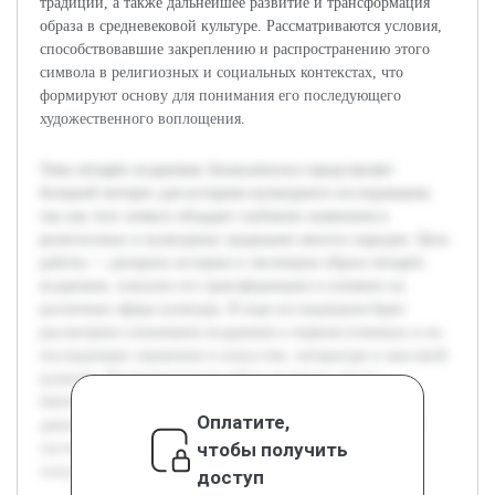
традиции, а также дальнейшее развитие и трансформация
образа в средневековой культуре. Рассматриваются условия,
способствовавшие закреплению и распространению этого
символа в религиозных и социальных контекстах, что
формируют основу для понимания его последующего
художественного воплощения.
Тема четырёх всадников Апокалипсиса представляет
большой интерес для историко-культурного исследования,
так как этот символ обладает глубоким значением в
религиозных и культурных традициях многих народов. Цель
работы — раскрыть историю и эволюцию образа четырёх
всадников, показать его трансформацию и влияние на
различные сферы культуры. В ходе исследования будет
рассмотрено понимание всадников в первоисточниках и их
последующее отражение в искусстве, литературе и массовой
культуре. Предварительная работа включала анализ
библейских текстов и существующих исследований по
Оплатите,
данной тематике, что позволило сформировать базу для
чтобы получить
систематизации материалов и подготовки научно-
популярной книги.
доступ