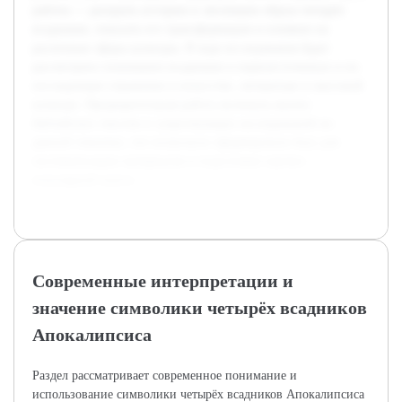
работы — раскрыть историю и эволюцию образа четырёх
всадников, показать его трансформацию и влияние на
различные сферы культуры. В ходе исследования будет
рассмотрено понимание всадников в первоисточниках и их
последующее отражение в искусстве, литературе и массовой
культуре. Предварительная работа включала анализ
библейских текстов и существующих исследований по
данной тематике, что позволило сформировать базу для
систематизации материалов и подготовки научно-
популярной книги.
Современные интерпретации и
значение символики четырёх всадников
Апокалипсиса
Раздел рассматривает современное понимание и
использование символики четырёх всадников Апокалипсиса