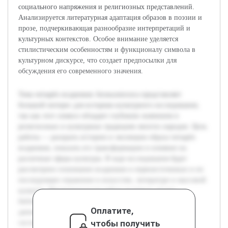
социального напряжения и религиозных представлений.
Анализируется литературная адаптация образов в поэзии и
прозе, подчеркивающая разнообразие интерпретаций и
культурных контекстов. Особое внимание уделяется
стилистическим особенностям и функционалу символа в
культурном дискурсе, что создает предпосылки для
обсуждения его современного значения.
Тема четырёх всадников Апокалипсиса представляет
большой интерес для историко-культурного исследования,
так как этот символ обладает глубоким значением в
религиозных и культурных традициях многих народов. Цель
работы — раскрыть историю и эволюцию образа четырёх
всадников, показать его трансформацию и влияние на
различные сферы культуры. В ходе исследования будет
рассмотрено понимание всадников в первоисточниках и их
последующее отражение в искусстве, литературе и массовой
культуре. Предварительная работа включала анализ
библейских текстов и существующих исследований по
Оплатите,
данной тематике, что позволило сформировать базу для
чтобы получить
систематизации материалов и подготовки научно-