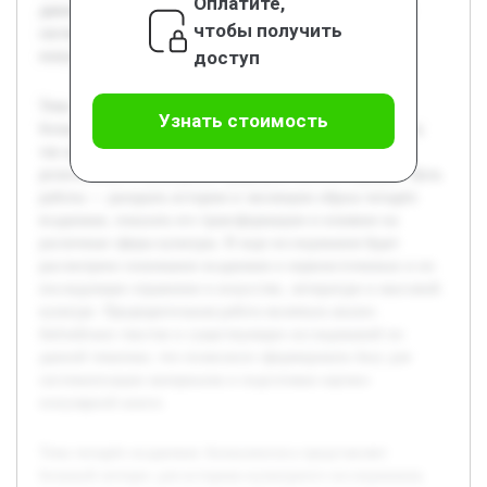
Оплатите,
данной тематике, что позволило сформировать базу для
чтобы получить
систематизации материалов и подготовки научно-
доступ
популярной книги.
Тема четырёх всадников Апокалипсиса представляет
Узнать стоимость
большой интерес для историко-культурного исследования,
так как этот символ обладает глубоким значением в
религиозных и культурных традициях многих народов. Цель
работы — раскрыть историю и эволюцию образа четырёх
всадников, показать его трансформацию и влияние на
различные сферы культуры. В ходе исследования будет
рассмотрено понимание всадников в первоисточниках и их
последующее отражение в искусстве, литературе и массовой
культуре. Предварительная работа включала анализ
библейских текстов и существующих исследований по
данной тематике, что позволило сформировать базу для
систематизации материалов и подготовки научно-
популярной книги.
Тема четырёх всадников Апокалипсиса представляет
большой интерес для историко-культурного исследования,