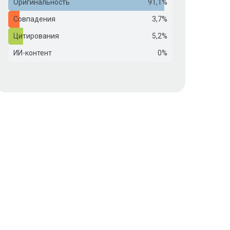
Оригинальность
91,1%
Совпадения
3,7%
Цитирования
5,2%
ИИ-контент
0%