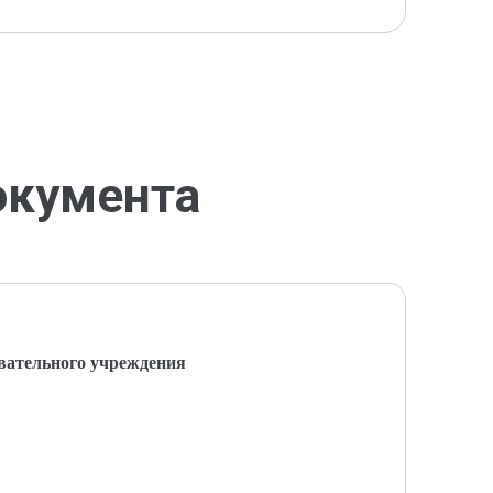
окумента
вательного учреждения