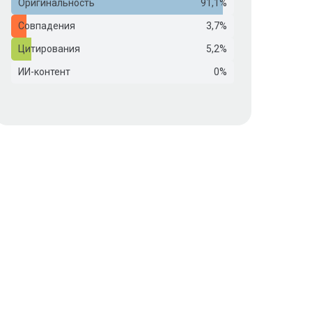
Оригинальность
91,1%
Совпадения
3,7%
Цитирования
5,2%
ИИ-контент
0%