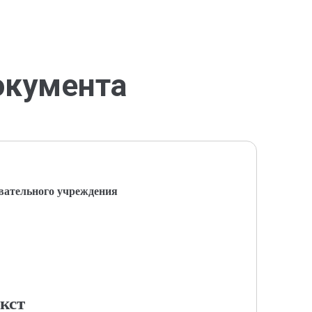
окумента
вательного учреждения
кст