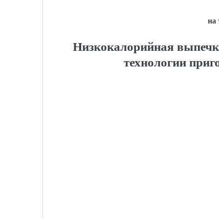
на
Низкокалорийная выпечка
технологии приг