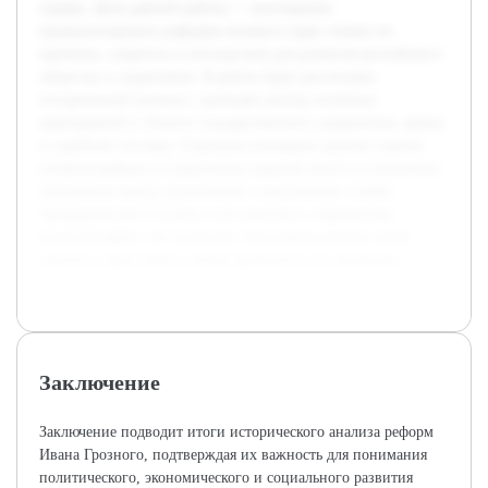
страны. Цель данной работы — всесторонне
проанализировать реформы великого царя, понять их
причины, сущность и последствия для развития российского
общества и управления. В работе будет рассмотрен
исторический контекст, проведён разбор ключевых
мероприятий в области государственного управления, армии
и судебной системы. Отдельное внимание уделено оценке
влияния реформ на укрепление царской власти и изменение
отношений между различными социальными слоями.
Предварительно изучена классическая и современная
историография, что позволит сопоставить разные точки
зрения и представить сбалансированное исследование.
Заключение
Заключение подводит итоги исторического анализа реформ
Ивана Грозного, подтверждая их важность для понимания
политического, экономического и социального развития