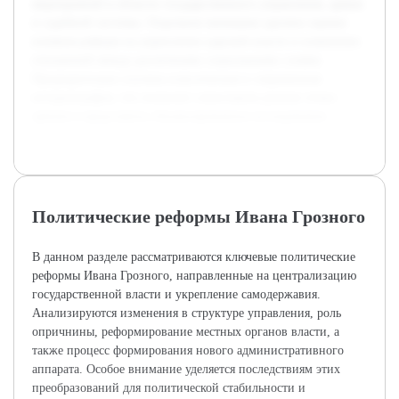
мероприятий в области государственного управления, армии
и судебной системы. Отдельное внимание уделено оценке
влияния реформ на укрепление царской власти и изменение
отношений между различными социальными слоями.
Предварительно изучена классическая и современная
историография, что позволит сопоставить разные точки
зрения и представить сбалансированное исследование.
Политические реформы Ивана Грозного
В данном разделе рассматриваются ключевые политические
реформы Ивана Грозного, направленные на централизацию
государственной власти и укрепление самодержавия.
Анализируются изменения в структуре управления, роль
опричнины, реформирование местных органов власти, а
также процесс формирования нового административного
аппарата. Особое внимание уделяется последствиям этих
преобразований для политической стабильности и