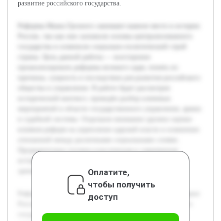
развитие российского государства.
Реформы Ивана Грозного занимают важное место в истории
России, так как они заложили основы централизованного
государства и изменили социально-политический строй
страны. Цель данной работы — всесторонне
проанализировать реформы великого царя, понять их
причины, сущность и последствия для развития российского
общества и управления. В работе будет рассмотрен
исторический контекст, проведён разбор ключевых
мероприятий в области государственного управления, армии
и судебной системы. Отдельное внимание уделено оценке
влияния реформ на укрепление царской власти и изменение
отношений между различными социальными слоями.
Предварительно изучена классическая и современная
историография, что позволит сопоставить разные точки
Оплатите,
зрения и представить сбалансированное исследование.
чтобы получить
Реформы Ивана Грозного занимают важное место в истории
доступ
России, так как они заложили основы централизованного
государства и изменили социально-политический строй