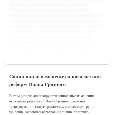
общества и управления. В работе будет рассмотрен
исторический контекст, проведён разбор ключевых
мероприятий в области государственного управления, армии
и судебной системы. Отдельное внимание уделено оценке
влияния реформ на укрепление царской власти и изменение
отношений между различными социальными слоями.
Предварительно изучена классическая и современная
историография, что позволит сопоставить разные точки
зрения и представить сбалансированное исследование.
Социальные изменения и последствия
реформ Ивана Грозного
В этом разделе анализируются социальные изменения,
вызванные реформами Ивана Грозного, включая
трансформацию статуса различных социальных групп,
усиление сословных барьеров и влияние политико-