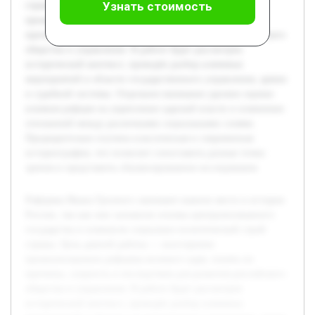
Узнать стоимость
страны. Цель данной работы — всесторонне
проанализировать реформы великого царя, понять их
причины, сущность и последствия для развития российского
общества и управления. В работе будет рассмотрен
исторический контекст, проведён разбор ключевых
мероприятий в области государственного управления, армии
и судебной системы. Отдельное внимание уделено оценке
влияния реформ на укрепление царской власти и изменение
отношений между различными социальными слоями.
Предварительно изучена классическая и современная
историография, что позволит сопоставить разные точки
зрения и представить сбалансированное исследование.
Реформы Ивана Грозного занимают важное место в истории
России, так как они заложили основы централизованного
государства и изменили социально-политический строй
страны. Цель данной работы — всесторонне
проанализировать реформы великого царя, понять их
причины, сущность и последствия для развития российского
общества и управления. В работе будет рассмотрен
исторический контекст, проведён разбор ключевых