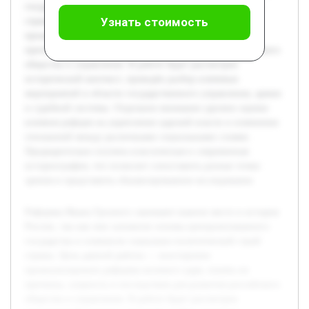
государства и изменили социально-политический строй
Узнать стоимость
страны. Цель данной работы — всесторонне
проанализировать реформы великого царя, понять их
причины, сущность и последствия для развития российского
общества и управления. В работе будет рассмотрен
исторический контекст, проведён разбор ключевых
мероприятий в области государственного управления, армии
и судебной системы. Отдельное внимание уделено оценке
влияния реформ на укрепление царской власти и изменение
отношений между различными социальными слоями.
Предварительно изучена классическая и современная
историография, что позволит сопоставить разные точки
зрения и представить сбалансированное исследование.
Реформы Ивана Грозного занимают важное место в истории
России, так как они заложили основы централизованного
государства и изменили социально-политический строй
страны. Цель данной работы — всесторонне
проанализировать реформы великого царя, понять их
причины, сущность и последствия для развития российского
общества и управления. В работе будет рассмотрен