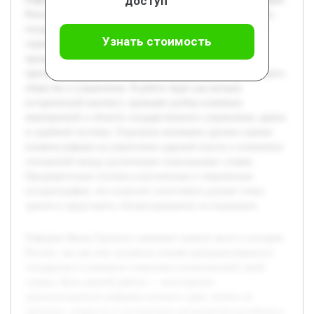
доступ
России, так как они заложили основы централизованного
государства и изменили социально-политический строй
Узнать стоимость
страны. Цель данной работы — всесторонне
проанализировать реформы великого царя, понять их
причины, сущность и последствия для развития российского
общества и управления. В работе будет рассмотрен
исторический контекст, проведён разбор ключевых
мероприятий в области государственного управления, армии
и судебной системы. Отдельное внимание уделено оценке
влияния реформ на укрепление царской власти и изменение
отношений между различными социальными слоями.
Предварительно изучена классическая и современная
историография, что позволит сопоставить разные точки
зрения и представить сбалансированное исследование.
Реформы Ивана Грозного занимают важное место в истории
России, так как они заложили основы централизованного
государства и изменили социально-политический строй
страны. Цель данной работы — всесторонне
проанализировать реформы великого царя, понять их
причины, сущность и последствия для развития российского