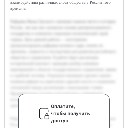
взаимодействия различных слоев общества в России того
времени.
Реформы Ивана Грозного занимают важное место в истории
России, так как они заложили основы централизованного
государства и изменили социально-политический строй
страны. Цель данной работы — всесторонне
проанализировать реформы великого царя, понять их
причины, сущность и последствия для развития российского
общества и управления. В работе будет рассмотрен
исторический контекст, проведён разбор ключевых
мероприятий в области государственного управления, армии
и судебной системы. Отдельное внимание уделено оценке
влияния реформ на укрепление царской власти и изменение
отношений между различными социальными слоями.
Предварительно изучена классическая и современная
историография, что позволит сопоставить разные точки
Оплатите,
зрения и представить сбалансированное исследование.
чтобы получить
Реформы Ивана Грозного занимают важное место в истории
доступ
России, так как они заложили основы централизованного