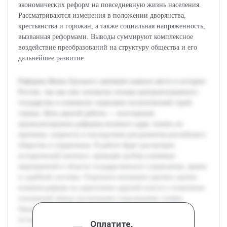
экономических реформ на повседневную жизнь населения.
Рассматриваются изменения в положении дворянства,
крестьянства и горожан, а также социальная напряженность,
вызванная реформами. Выводы суммируют комплексное
воздействие преобразований на структуру общества и его
дальнейшее развитие.
Реформы Ивана Грозного занимают важное место в истории
России, так как они заложили основы централизованного
государства и изменили социально-политический строй
страны. Цель данной работы — всесторонне
проанализировать реформы великого царя, понять их
причины, сущность и последствия для развития российского
общества и управления. В работе будет рассмотрен
исторический контекст, проведён разбор ключевых
мероприятий в области государственного управления, армии
и судебной системы. Отдельное внимание уделено оценке
влияния реформ на укрепление царской власти и изменение
отношений между различными социальными слоями.
Предварительно изучена классическая и современная
историография, что позволит сопоставить разные точки
Оплатите,