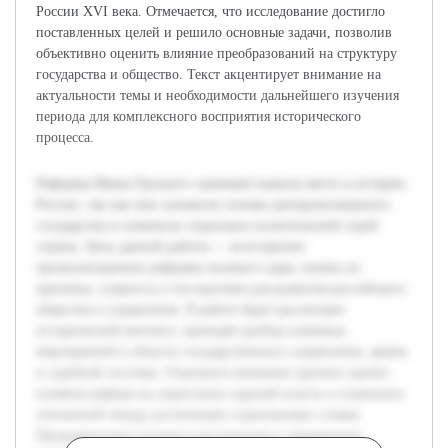
России XVI века. Отмечается, что исследование достигло
поставленных целей и решило основные задачи, позволив
объективно оценить влияние преобразований на структуру
государства и общество. Текст акцентирует внимание на
актуальности темы и необходимости дальнейшего изучения
периода для комплексного восприятия исторического
процесса.
Реформы Ивана Грозного занимают важное место в истории
России, так как они заложили основы централизованного
государства и изменили социально-политический строй
страны. Цель данной работы — всесторонне
проанализировать реформы великого царя, понять их
причины, сущность и последствия для развития российского
общества и управления. В работе будет рассмотрен
исторический контекст, проведён разбор ключевых
мероприятий в области государственного управления, армии
и судебной системы. Отдельное внимание уделено оценке
влияния реформ на укрепление царской власти и изменение
отношений между различными социальными слоями.
Предварительно изучена классическая и современная