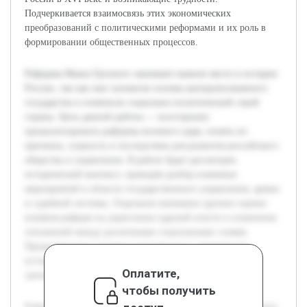
Подчеркивается взаимосвязь этих экономических
преобразований с политическими реформами и их роль в
формировании общественных процессов.
Реформы Ивана Грозного занимают важное место в истории
России, так как они заложили основы централизованного
государства и изменили социально-политический строй
страны. Цель данной работы — всесторонне
проанализировать реформы великого царя, понять их
причины, сущность и последствия для развития российского
общества и управления. В работе будет рассмотрен
исторический контекст, проведён разбор ключевых
мероприятий в области государственного управления, армии
и судебной системы. Отдельное внимание уделено оценке
влияния реформ на укрепление царской власти и изменение
отношений между различными социальными слоями.
Предварительно изучена классическая и современная
историография, что позволит сопоставить разные точки
Оплатите,
зрения и представить сбалансированное исследование.
чтобы получить
Реформы Ивана Грозного занимают важное место в истории