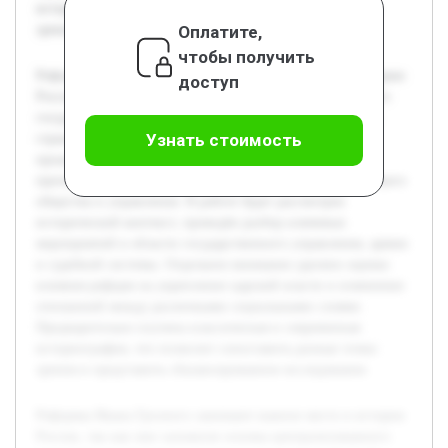
историография, что позволит сопоставить разные точки
Оплатите,
зрения и представить сбалансированное исследование.
чтобы получить
Реформы Ивана Грозного занимают важное место в истории
доступ
России, так как они заложили основы централизованного
государства и изменили социально-политический строй
Узнать стоимость
страны. Цель данной работы — всесторонне
проанализировать реформы великого царя, понять их
причины, сущность и последствия для развития российского
общества и управления. В работе будет рассмотрен
исторический контекст, проведён разбор ключевых
мероприятий в области государственного управления, армии
и судебной системы. Отдельное внимание уделено оценке
влияния реформ на укрепление царской власти и изменение
отношений между различными социальными слоями.
Предварительно изучена классическая и современная
историография, что позволит сопоставить разные точки
зрения и представить сбалансированное исследование.
Реформы Ивана Грозного занимают важное место в истории
России, так как они заложили основы централизованного