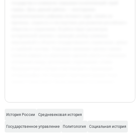
государства и изменили социально-политический строй
страны. Цель данной работы — всесторонне
проанализировать реформы великого царя, понять их
причины, сущность и последствия для развития российского
общества и управления. В работе будет рассмотрен
исторический контекст, проведён разбор ключевых
мероприятий в области государственного управления, армии
и судебной системы. Отдельное внимание уделено оценке
влияния реформ на укрепление царской власти и изменение
отношений между различными социальными слоями.
Предварительно изучена классическая и современная
историография, что позволит сопоставить разные точки
зрения и представить сбалансированное исследование.
История России
Средневековая история
Государственное управление
Политология
Социальная история