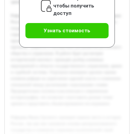
зрения и представить сбалансированное исследование.
чтобы получить
доступ
Реформы Ивана Грозного занимают важное место в истории
России, так как они заложили основы централизованного
государства и изменили социально-политический строй
Узнать стоимость
страны. Цель данной работы — всесторонне
проанализировать реформы великого царя, понять их
причины, сущность и последствия для развития российского
общества и управления. В работе будет рассмотрен
исторический контекст, проведён разбор ключевых
мероприятий в области государственного управления, армии
и судебной системы. Отдельное внимание уделено оценке
влияния реформ на укрепление царской власти и изменение
отношений между различными социальными слоями.
Предварительно изучена классическая и современная
историография, что позволит сопоставить разные точки
зрения и представить сбалансированное исследование.
Реформы Ивана Грозного занимают важное место в истории
России, так как они заложили основы централизованного
государства и изменили социально-политический строй