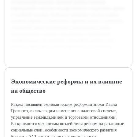
исторический контекст, проведён разбор ключевых
мероприятий в области государственного управления, армии
и судебной системы. Отдельное внимание уделено оценке
влияния реформ на укрепление царской власти и изменение
отношений между различными социальными слоями.
Предварительно изучена классическая и современная
историография, что позволит сопоставить разные точки
зрения и представить сбалансированное исследование.
Экономические реформы и их влияние
на общество
Раздел посвящен экономическим реформам эпохи Ивана
Грозного, включающим изменения в налоговой системе,
управление землевладением и торговыми отношениями.
Раскрываются механизмы воздействия реформ на различные
социальные слои, особенности экономического развития
России в XVI веке и возникающие трудности.