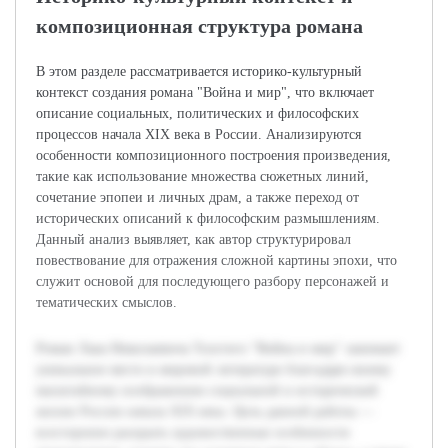
композиционная структура романа
В этом разделе рассматривается историко-культурный
контекст создания романа "Война и мир", что включает
описание социальных, политических и философских
процессов начала XIX века в России. Анализируются
особенности композиционного построения произведения,
такие как использование множества сюжетных линий,
сочетание эпопеи и личных драм, а также переход от
исторических описаний к философским размышлениям.
Данный анализ выявляет, как автор структурировал
повествование для отражения сложной картины эпохи, что
служит основой для последующего разбору персонажей и
тематических смыслов.
Роман Льва Николаевича Толстого "Война и мир" занимает
уникальное место в мировой литературе благодаря своему
масштабному изображению социальной и исторической
жизни России начала XIX века. Цель данной работы —
всесторонне раскрыть художественные особенности