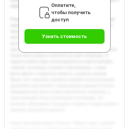
Оплатите,
широком культурном контексте.
чтобы получить
доступ
Роман Льва Николаевича Толстого "Война и мир" занимает
уникальное место в мировой литературе благодаря своему
масштабному изображению социальной и исторической
Узнать стоимость
жизни России начала XIX века. Цель данной работы —
всесторонне раскрыть художественные особенности
произведения, изучить его основные темы и образы, а также
понять место романа в контексте русской литературы. В
процессе работы будет анализироваться исторический фон
событий, на которых основано повествование, а также
философские и моральные вопросы, поднятые автором.
Кроме того, внимание уделяется глубокой психологической
проработке персонажей и литературным приемам Толстого.
Предварительно была изучена критическая литература, а
также проведён обзор исторических источников, что
позволит обоснованно подходить к анализу и видеть роман в
широком культурном контексте.
Роман Льва Николаевича Толстого "Война и мир" занимает