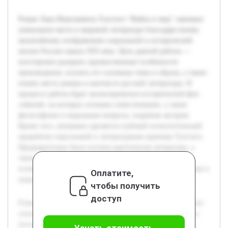
Роман Льва Николаевича Толстого "Война и мир" занимает
уникальное место в мировой литературе благодаря своему
масштабному изображению социальной и исторической
жизни России начала XIX века. Цель данной работы —
всесторонне раскрыть художественные особенности
произведения, изучить его основные темы и образы, а также
понять место романа в контексте русской литературы. В
процессе работы будет анализироваться исторический фон
событий, на которых основано повествование, а также
философские и моральные вопросы, поднятые автором.
Кроме того, внимание уделяется глубокой психологической
проработке персонажей и литературным приемам Толстого.
Предварительно была изучена критическая литература, а
также проведён обзор исторических источников, что
позволит обоснованно подходить к анализу и видеть роман в
Оплатите,
широком культурном контексте.
чтобы получить
доступ
Роман Льва Николаевича Толстого "Война и мир" занимает
уникальное место в мировой литературе благодаря своему
масштабному изображению социальной и исторической
Узнать стоимость