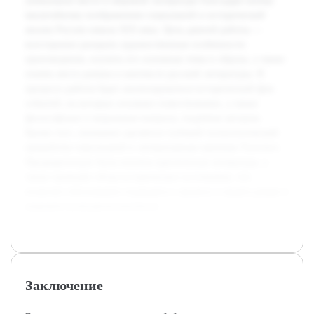
уникальное место в мировой литературе благодаря своему
масштабному изображению социальной и исторической
жизни России начала XIX века. Цель данной работы —
всесторонне раскрыть художественные особенности
произведения, изучить его основные темы и образы, а также
понять место романа в контексте русской литературы. В
процессе работы будет анализироваться исторический фон
событий, на которых основано повествование, а также
философские и моральные вопросы, поднятые автором.
Кроме того, внимание уделяется глубокой психологической
проработке персонажей и литературным приемам Толстого.
Предварительно была изучена критическая литература, а
также проведён обзор исторических источников, что
позволит обоснованно подходить к анализу и видеть роман в
широком культурном контексте.
Заключение