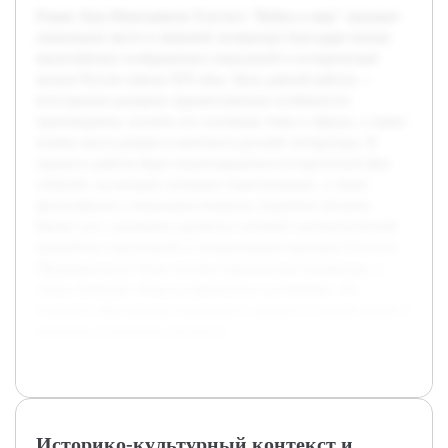
Роман Льва Николаевича Толстого "Война и мир" занимает
уникальное место в мировой литературе благодаря своему
масштабному изображению социальной и исторической
жизни России начала XIX века. Цель данной работы —
всесторонне раскрыть художественные особенности
произведения, изучить его основные темы и образы, а также
понять место романа в контексте русской литературы. В
процессе работы будет анализироваться исторический фон
событий, на которых основано повествование, а также
философские и моральные вопросы, поднятые автором.
Кроме того, внимание уделяется глубокой психологической
проработке персонажей и литературным приемам Толстого.
Предварительно была изучена критическая литература, а
также проведён обзор исторических источников, что
позволит обоснованно подходить к анализу и видеть роман в
широком культурном контексте.
Историко-культурный контекст и