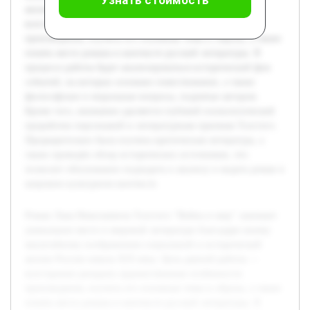
жизни России начала XIX века. Цель данной работы —
всесторонне раскрыть художественные особенности
произведения, изучить его основные темы и образы, а также
понять место романа в контексте русской литературы. В
процессе работы будет анализироваться исторический фон
событий, на которых основано повествование, а также
философские и моральные вопросы, поднятые автором.
Кроме того, внимание уделяется глубокой психологической
проработке персонажей и литературным приемам Толстого.
Предварительно была изучена критическая литература, а
также проведён обзор исторических источников, что
позволит обоснованно подходить к анализу и видеть роман в
широком культурном контексте.
Роман Льва Николаевича Толстого "Война и мир" занимает
уникальное место в мировой литературе благодаря своему
масштабному изображению социальной и исторической
жизни России начала XIX века. Цель данной работы —
всесторонне раскрыть художественные особенности
произведения, изучить его основные темы и образы, а также
понять место романа в контексте русской литературы. В