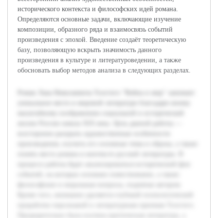
исторического контекста и философских идей романа.
Определяются основные задачи, включающие изучение
композиции, образного ряда и взаимосвязь событий
произведения с эпохой. Введение создаёт теоретическую
базу, позволяющую вскрыть значимость данного
произведения в культуре и литературоведении, а также
обосновать выбор методов анализа в следующих разделах.
Роман Льва Николаевича Толстого "Война и мир" занимает
уникальное место в мировой литературе благодаря своему
масштабному изображению социальной и исторической
жизни России начала XIX века. Цель данной работы —
всесторонне раскрыть художественные особенности
произведения, изучить его основные темы и образы, а также
понять место романа в контексте русской литературы. В
процессе работы будет анализироваться исторический фон
событий, на которых основано повествование, а также
философские и моральные вопросы, поднятые автором.
Кроме того, внимание уделяется глубокой психологической
проработке персонажей и литературным приемам Толстого.
Предварительно была изучена критическая литература, а