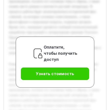
произведения, изучить его основные темы и образы, а также
понять место романа в контексте русской литературы. В
процессе работы будет анализироваться исторический фон
событий, на которых основано повествование, а также
философские и моральные вопросы, поднятые автором.
Кроме того, внимание уделяется глубокой психологической
проработке персонажей и литературным приемам Толстого.
Предварительно была изучена критическая литература, а
также проведён обзор исторических источников, что
Оплатите,
позволит обоснованно подходить к анализу и видеть роман в
чтобы получить
широком культурном контексте.
доступ
Роман Льва Николаевича Толстого "Война и мир" занимает
уникальное место в мировой литературе благодаря своему
Узнать стоимость
масштабному изображению социальной и исторической
жизни России начала XIX века. Цель данной работы —
всесторонне раскрыть художественные особенности
произведения, изучить его основные темы и образы, а также
понять место романа в контексте русской литературы. В
процессе работы будет анализироваться исторический фон
событий, на которых основано повествование, а также