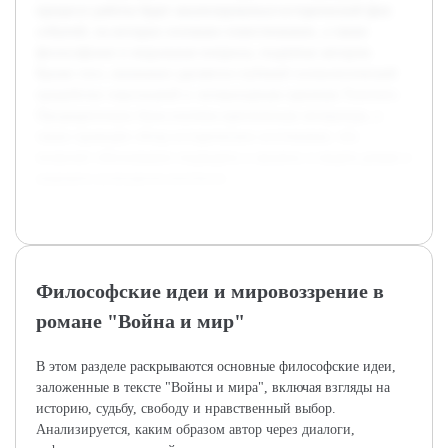
процессе работы будет анализироваться исторический фон
событий, на которых основано повествование, а также
философские и моральные вопросы, поднятые автором.
Кроме того, внимание уделяется глубокой психологической
проработке персонажей и литературным приемам Толстого.
Предварительно была изучена критическая литература, а
также проведён обзор исторических источников, что
позволит обоснованно подходить к анализу и видеть роман в
широком культурном контексте.
Философские идеи и мировоззрение в
романе "Война и мир"
В этом разделе раскрываются основные философские идеи,
заложенные в тексте "Войны и мира", включая взгляды на
историю, судьбу, свободу и нравственный выбор.
Анализируется, каким образом автор через диалоги,