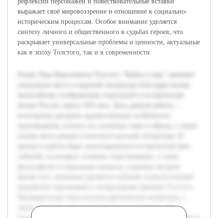
рефлексии персонажей и повествовательные вставки
выражает своё мировоззрение и отношение к социально-
историческим процессам. Особое внимание уделяется
синтезу личного и общественного в судьбах героев, что
раскрывает универсальные проблемы и ценности, актуальные
как в эпоху Толстого, так и в современности.
Роман Льва Николаевича Толстого "Война и мир" занимает
уникальное место в мировой литературе благодаря своему
масштабному изображению социальной и исторической
жизни России начала XIX века. Цель данной работы —
всесторонне раскрыть художественные особенности
произведения, изучить его основные темы и образы, а также
понять место романа в контексте русской литературы. В
процессе работы будет анализироваться исторический фон
событий, на которых основано повествование, а также
философские и моральные вопросы, поднятые автором.
Кроме того, внимание уделяется глубокой психологической
проработке персонажей и литературным приемам Толстого.
Предварительно была изучена критическая литература, а
также проведён обзор исторических источников, что
позволит обоснованно подходить к анализу и видеть роман в