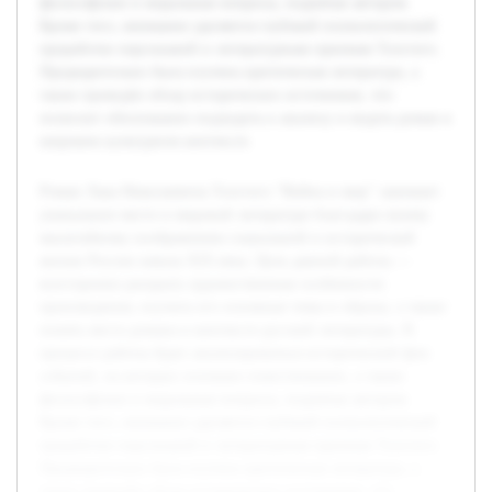
философские и моральные вопросы, поднятые автором.
Кроме того, внимание уделяется глубокой психологической
проработке персонажей и литературным приемам Толстого.
Предварительно была изучена критическая литература, а
также проведён обзор исторических источников, что
позволит обоснованно подходить к анализу и видеть роман в
широком культурном контексте.
Роман Льва Николаевича Толстого "Война и мир" занимает
уникальное место в мировой литературе благодаря своему
масштабному изображению социальной и исторической
жизни России начала XIX века. Цель данной работы —
всесторонне раскрыть художественные особенности
произведения, изучить его основные темы и образы, а также
понять место романа в контексте русской литературы. В
процессе работы будет анализироваться исторический фон
событий, на которых основано повествование, а также
философские и моральные вопросы, поднятые автором.
Кроме того, внимание уделяется глубокой психологической
проработке персонажей и литературным приемам Толстого.
Предварительно была изучена критическая литература, а
также проведён обзор исторических источников, что