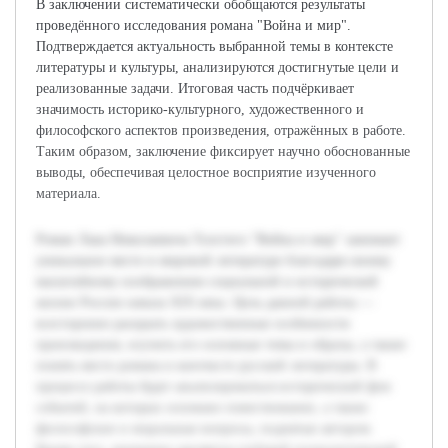
В заключении систематически обобщаются результаты
проведённого исследования романа "Война и мир".
Подтверждается актуальность выбранной темы в контексте
литературы и культуры, анализируются достигнутые цели и
реализованные задачи. Итоговая часть подчёркивает
значимость историко-культурного, художественного и
философского аспектов произведения, отражённых в работе.
Таким образом, заключение фиксирует научно обоснованные
выводы, обеспечивая целостное восприятие изученного
материала.
Роман Льва Николаевича Толстого "Война и мир" занимает
уникальное место в мировой литературе благодаря своему
масштабному изображению социальной и исторической
жизни России начала XIX века. Цель данной работы —
всесторонне раскрыть художественные особенности
произведения, изучить его основные темы и образы, а также
понять место романа в контексте русской литературы. В
процессе работы будет анализироваться исторический фон
событий, на которых основано повествование, а также
философские и моральные вопросы, поднятые автором.