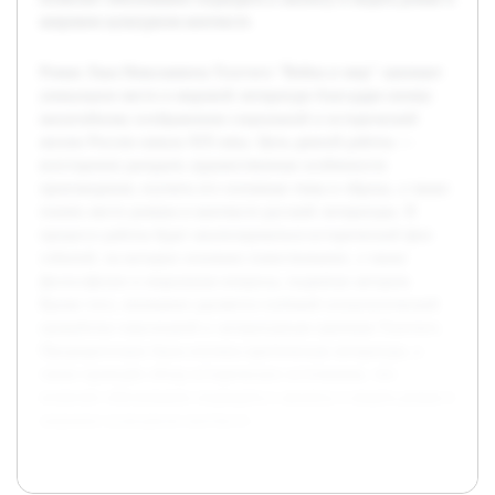
широком культурном контексте.
Роман Льва Николаевича Толстого "Война и мир" занимает
уникальное место в мировой литературе благодаря своему
масштабному изображению социальной и исторической
жизни России начала XIX века. Цель данной работы —
всесторонне раскрыть художественные особенности
произведения, изучить его основные темы и образы, а также
понять место романа в контексте русской литературы. В
процессе работы будет анализироваться исторический фон
событий, на которых основано повествование, а также
философские и моральные вопросы, поднятые автором.
Кроме того, внимание уделяется глубокой психологической
проработке персонажей и литературным приемам Толстого.
Предварительно была изучена критическая литература, а
также проведён обзор исторических источников, что
позволит обоснованно подходить к анализу и видеть роман в
широком культурном контексте.