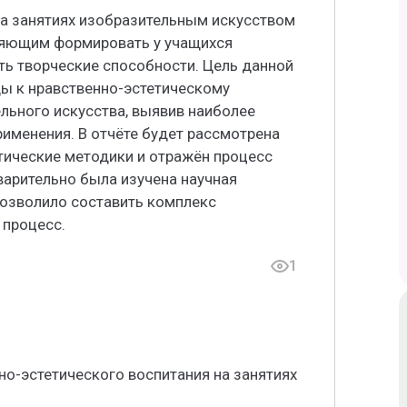
на занятиях изобразительным искусством
ляющим формировать у учащихся
ть творческие способности. Цель данной
ы к нравственно-эстетическому
льного искусства, выявив наиболее
именения. В отчёте будет рассмотрена
тические методики и отражён процесс
варительно была изучена научная
 позволило составить комплекс
 процесс.
1
о-эстетического воспитания на занятиях