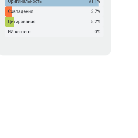
Оригинальность
91,1%
Совпадения
3,7%
Цитирования
5,2%
ИИ-контент
0%