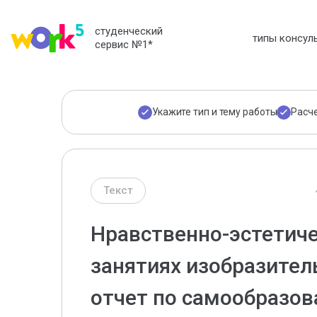
студенческий
типы консул
сервис №1
*
Укажите тип и тему работы
Расч
Текст
Нравственно-эстетиче
занятиях изобразител
отчет по самообразо