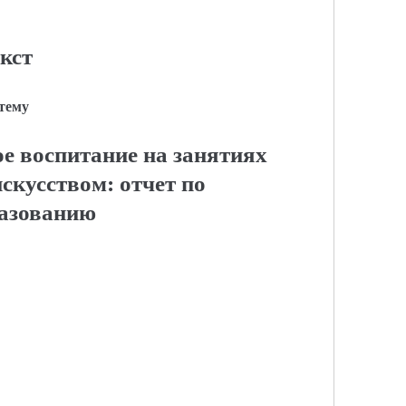
кст
 тему
е воспитание на занятиях
скусством: отчет по
азованию