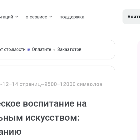
Войт
ьтаций
о сервисе
поддержка
ет стоимости
Оплатите
Заказ готов
~12–14 страниц
~9500–12000 символов
ское воспитание на
ьным искусством:
ванию