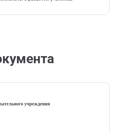
окумента
вательного учреждения