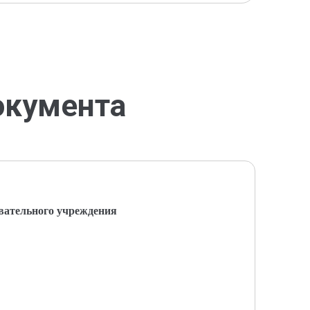
окумента
вательного учреждения