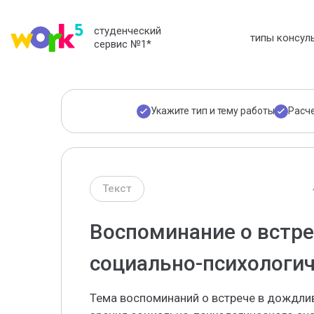
студенческий
типы консул
сервис №1
*
Укажите тип и тему работы
Расч
Текст
Воспоминание о встре
социально-психологич
Тема воспоминаний о встрече в дождлив