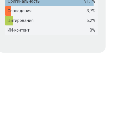
Оригинальность
91,1%
Совпадения
3,7%
Цитирования
5,2%
ИИ-контент
0%