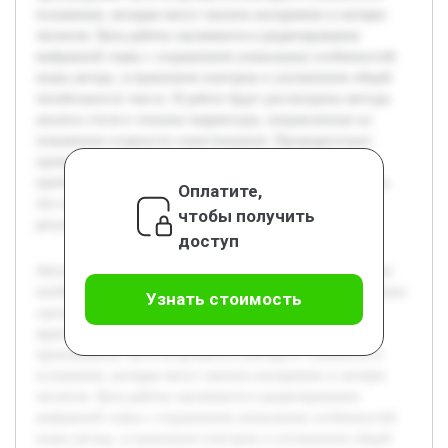
изложении, которые могут снизить восприятие и интерес
читателя. Цель работы заключается в редактировании
выбранной главы с сохранением уникальных особенностей
языка автора, устранением повторов и улучшением общей
читабельности текста. В работе будут рассмотрены методы
анализа стиля и техники корректуры, направленные на
повышение плавности повествования. Предварительно
проведён анализ исходного материала для выявления
проблемных мест и определена стратегия редактирования,
Оплатите,
что позволяет прогнозировать качественный итоговый
чтобы получить
результат.
доступ
Актуальность темы редактирования глав книг обусловлена
необходимостью сохранить авторский стиль и одновременно
Узнать стоимость
сделать текст максимально удобочитаемым для широкой
аудитории. В процессе подготовки литературных
произведений часто встречаются повторы и сложности в
изложении, которые могут снизить восприятие и интерес
читателя. Цель работы заключается в редактировании
выбранной главы с сохранением уникальных особенностей
языка автора, устранением повторов и улучшением общей