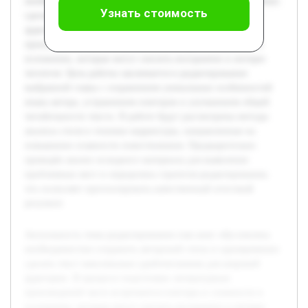
необходимостью сохранить авторский стиль и одновременно
Узнать стоимость
сделать текст максимально удобочитаемым для широкой
аудитории. В процессе подготовки литературных
произведений часто встречаются повторы и сложности в
изложении, которые могут снизить восприятие и интерес
читателя. Цель работы заключается в редактировании
выбранной главы с сохранением уникальных особенностей
языка автора, устранением повторов и улучшением общей
читабельности текста. В работе будут рассмотрены методы
анализа стиля и техники корректуры, направленные на
повышение плавности повествования. Предварительно
проведён анализ исходного материала для выявления
проблемных мест и определена стратегия редактирования,
что позволяет прогнозировать качественный итоговый
результат.
Актуальность темы редактирования глав книг обусловлена
необходимостью сохранить авторский стиль и одновременно
сделать текст максимально удобочитаемым для широкой
аудитории. В процессе подготовки литературных
произведений часто встречаются повторы и сложности в
изложении, которые могут снизить восприятие и интерес