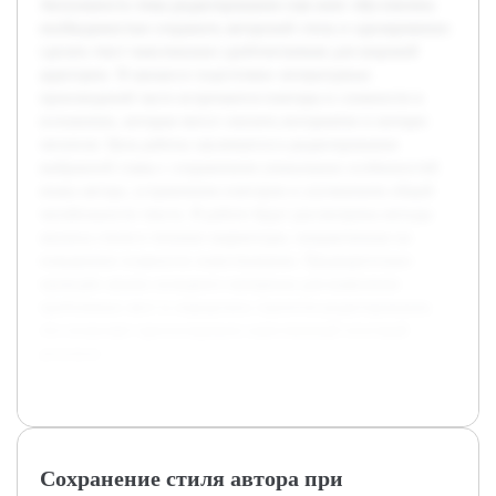
Актуальность темы редактирования глав книг обусловлена
необходимостью сохранить авторский стиль и одновременно
сделать текст максимально удобочитаемым для широкой
аудитории. В процессе подготовки литературных
произведений часто встречаются повторы и сложности в
изложении, которые могут снизить восприятие и интерес
читателя. Цель работы заключается в редактировании
выбранной главы с сохранением уникальных особенностей
языка автора, устранением повторов и улучшением общей
читабельности текста. В работе будут рассмотрены методы
анализа стиля и техники корректуры, направленные на
повышение плавности повествования. Предварительно
проведён анализ исходного материала для выявления
проблемных мест и определена стратегия редактирования,
что позволяет прогнозировать качественный итоговый
результат.
Сохранение стиля автора при