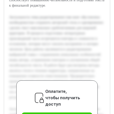
способствует повышению читабельности и подготовке текста
к финальной редактуре.
Актуальность темы редактирования глав книг обусловлена
необходимостью сохранить авторский стиль и одновременно
сделать текст максимально удобочитаемым для широкой
аудитории. В процессе подготовки литературных
произведений часто встречаются повторы и сложности в
изложении, которые могут снизить восприятие и интерес
читателя. Цель работы заключается в редактировании
выбранной главы с сохранением уникальных особенностей
языка автора, устранением повторов и улучшением общей
читабельности текста. В работе будут рассмотрены методы
анализа стиля и техники корректуры, направленные на
повышение плавности повествования. Предварительно
проведён анализ исходного материала для выявления
проблемных мест и определена стратегия редактирования,
Оплатите,
что позволяет прогнозировать качественный итоговый
чтобы получить
результат.
доступ
Актуальность темы редактирования глав книг обусловлена