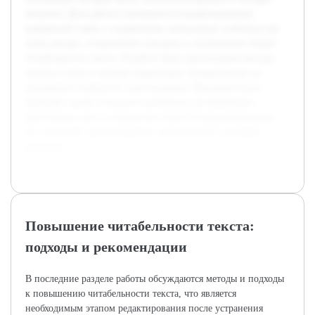
читателя. Цель работы заключается в редактировании
выбранной главы с сохранением уникальных особенностей
языка автора, устранением повторов и улучшением общей
читабельности текста. В работе будут рассмотрены методы
анализа стиля и техники корректуры, направленные на
повышение плавности повествования. Предварительно
проведён анализ исходного материала для выявления
проблемных мест и определена стратегия редактирования,
что позволяет прогнозировать качественный итоговый
результат.
Повышение читабельности текста:
подходы и рекомендации
В последние разделе работы обсуждаются методы и подходы
к повышению читабельности текста, что является
необходимым этапом редактирования после устранения