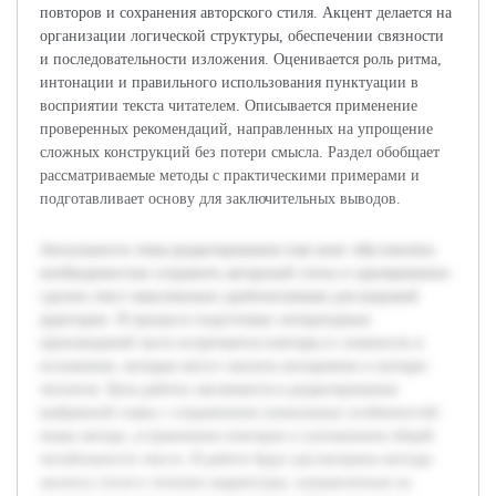
повторов и сохранения авторского стиля. Акцент делается на
организации логической структуры, обеспечении связности
и последовательности изложения. Оценивается роль ритма,
интонации и правильного использования пунктуации в
восприятии текста читателем. Описывается применение
проверенных рекомендаций, направленных на упрощение
сложных конструкций без потери смысла. Раздел обобщает
рассматриваемые методы с практическими примерами и
подготавливает основу для заключительных выводов.
Актуальность темы редактирования глав книг обусловлена
необходимостью сохранить авторский стиль и одновременно
сделать текст максимально удобочитаемым для широкой
аудитории. В процессе подготовки литературных
произведений часто встречаются повторы и сложности в
изложении, которые могут снизить восприятие и интерес
читателя. Цель работы заключается в редактировании
выбранной главы с сохранением уникальных особенностей
языка автора, устранением повторов и улучшением общей
читабельности текста. В работе будут рассмотрены методы
анализа стиля и техники корректуры, направленные на