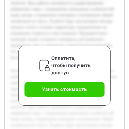
читателя. Цель работы заключается в редактировании
выбранной главы с сохранением уникальных особенностей
языка автора, устранением повторов и улучшением общей
читабельности текста. В работе будут рассмотрены методы
анализа стиля и техники корректуры, направленные на
повышение плавности повествования. Предварительно
проведён анализ исходного материала для выявления
проблемных мест и определена стратегия редактирования,
что позволяет прогнозировать качественный итоговый
Оплатите,
результат.
чтобы получить
Актуальность темы редактирования глав книг обусловлена
доступ
необходимостью сохранить авторский стиль и одновременно
сделать текст максимально удобочитаемым для широкой
Узнать стоимость
аудитории. В процессе подготовки литературных
произведений часто встречаются повторы и сложности в
изложении, которые могут снизить восприятие и интерес
читателя. Цель работы заключается в редактировании
выбранной главы с сохранением уникальных особенностей
языка автора, устранением повторов и улучшением общей
читабельности текста. В работе будут рассмотрены методы