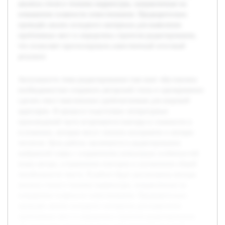
анализа стиля и техники корректуры, направленные на
повышение плавности повествования. Предварительно
проведён анализ исходного материала для выявления
проблемных мест и определена стратегия редактирования,
что позволяет прогнозировать качественный итоговый
результат.
Актуальность темы редактирования глав книг обусловлена
необходимостью сохранить авторский стиль и одновременно
сделать текст максимально удобочитаемым для широкой
аудитории. В процессе подготовки литературных
произведений часто встречаются повторы и сложности в
изложении, которые могут снизить восприятие и интерес
читателя. Цель работы заключается в редактировании
выбранной главы с сохранением уникальных особенностей
языка автора, устранением повторов и улучшением общей
читабельности текста. В работе будут рассмотрены методы
анализа стиля и техники корректуры, направленные на
повышение плавности повествования. Предварительно
проведён анализ исходного материала для выявления
проблемных мест и определена стратегия редактирования,