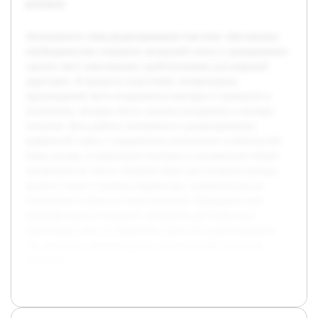
результат.
Актуальность темы редактирования глав книг обусловлена
необходимостью сохранить авторский стиль и одновременно
сделать текст максимально удобочитаемым для широкой
аудитории. В процессе подготовки литературных
произведений часто встречаются повторы и сложности в
изложении, которые могут снизить восприятие и интерес
читателя. Цель работы заключается в редактировании
выбранной главы с сохранением уникальных особенностей
языка автора, устранением повторов и улучшением общей
читабельности текста. В работе будут рассмотрены методы
анализа стиля и техники корректуры, направленные на
повышение плавности повествования. Предварительно
проведён анализ исходного материала для выявления
проблемных мест и определена стратегия редактирования,
что позволяет прогнозировать качественный итоговый
результат.