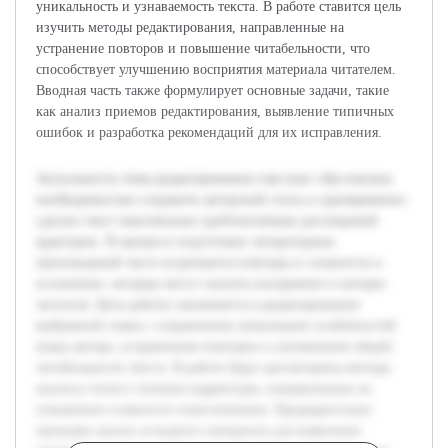
уникальность и узнаваемость текста. В работе ставится цель
изучить методы редактирования, направленные на
устранение повторов и повышение читабельности, что
способствует улучшению восприятия материала читателем.
Вводная часть также формулирует основные задачи, такие
как анализ приемов редактирования, выявление типичных
ошибок и разработка рекомендаций для их исправления.
Актуальность темы редактирования глав книг обусловлена
необходимостью сохранить авторский стиль и одновременно
сделать текст максимально удобочитаемым для широкой
аудитории. В процессе подготовки литературных
произведений часто встречаются повторы и сложности в
изложении, которые могут снизить восприятие и интерес
читателя. Цель работы заключается в редактировании
выбранной главы с сохранением уникальных особенностей
языка автора, устранением повторов и улучшением общей
читабельности текста. В работе будут рассмотрены методы
анализа стиля и техники корректуры, направленные на
повышение плавности повествования. Предварительно
проведён анализ исходного материала для выявления