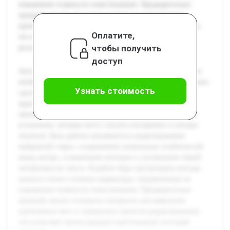
повышение плавности повествования. Предварительно
проведён анализ исходного материала для выявления
проблемных мест и определена стратегия редактирования,
Оплатите,
что позволяет прогнозировать качественный итоговый
чтобы получить
результат.
доступ
Актуальность темы редактирования глав книг обусловлена
необходимостью сохранить авторский стиль и одновременно
Узнать стоимость
сделать текст максимально удобочитаемым для широкой
аудитории. В процессе подготовки литературных
произведений часто встречаются повторы и сложности в
изложении, которые могут снизить восприятие и интерес
читателя. Цель работы заключается в редактировании
выбранной главы с сохранением уникальных особенностей
языка автора, устранением повторов и улучшением общей
читабельности текста. В работе будут рассмотрены методы
анализа стиля и техники корректуры, направленные на
повышение плавности повествования. Предварительно
проведён анализ исходного материала для выявления
проблемных мест и определена стратегия редактирования,
что позволяет прогнозировать качественный итоговый