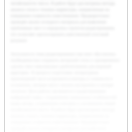
читабельности текста. В работе будут рассмотрены методы
анализа стиля и техники корректуры, направленные на
повышение плавности повествования. Предварительно
проведён анализ исходного материала для выявления
проблемных мест и определена стратегия редактирования,
что позволяет прогнозировать качественный итоговый
результат.
Актуальность темы редактирования глав книг обусловлена
необходимостью сохранить авторский стиль и одновременно
сделать текст максимально удобочитаемым для широкой
аудитории. В процессе подготовки литературных
произведений часто встречаются повторы и сложности в
изложении, которые могут снизить восприятие и интерес
читателя. Цель работы заключается в редактировании
выбранной главы с сохранением уникальных особенностей
языка автора, устранением повторов и улучшением общей
читабельности текста. В работе будут рассмотрены методы
анализа стиля и техники корректуры, направленные на
повышение плавности повествования. Предварительно
проведён анализ исходного материала для выявления