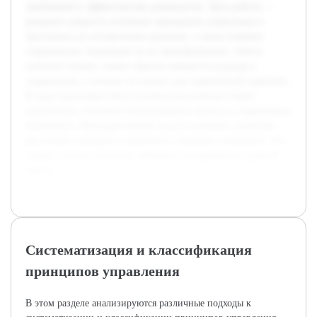
требований к эффективному руководству. Цель работы —
раскрыть сущность основных принципов управления и
проследить их историческое развитие, а также влияние
современных тенденций на их трансформацию. Работа
позволит понять, каким образом меняются подходы к
управлению, и почему это важно для современной практики.
В ходе подготовки была изучена классическая теория
управления, основные управленческие школы и современные
концепции. Предварительный анализ включает сравнение
различных подходов и выявление ключевых изменений, что
создаёт основу для более глубокого исследования в данной
работе.
Систематизация и классификация
принципов управления
В этом разделе анализируются различные подходы к