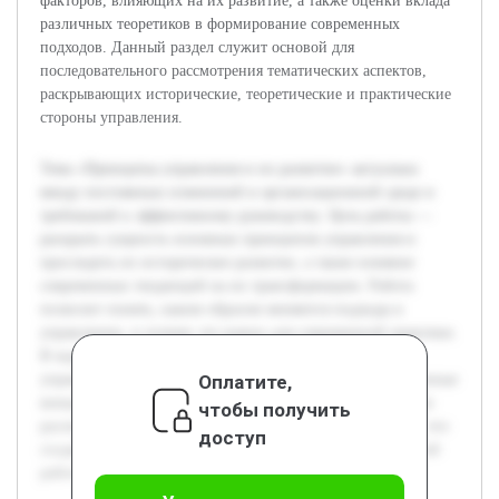
факторов, влияющих на их развитие, а также оценки вклада
различных теоретиков в формирование современных
подходов. Данный раздел служит основой для
последовательного рассмотрения тематических аспектов,
раскрывающих исторические, теоретические и практические
стороны управления.
Тема «Принципы управления и их развитие» актуальна
ввиду постоянных изменений в организационной среде и
требований к эффективному руководству. Цель работы —
раскрыть сущность основных принципов управления и
проследить их историческое развитие, а также влияние
современных тенденций на их трансформацию. Работа
позволит понять, каким образом меняются подходы к
управлению, и почему это важно для современной практики.
В ходе подготовки была изучена классическая теория
Оплатите,
управления, основные управленческие школы и современные
концепции. Предварительный анализ включает сравнение
чтобы получить
различных подходов и выявление ключевых изменений, что
доступ
создаёт основу для более глубокого исследования в данной
работе.