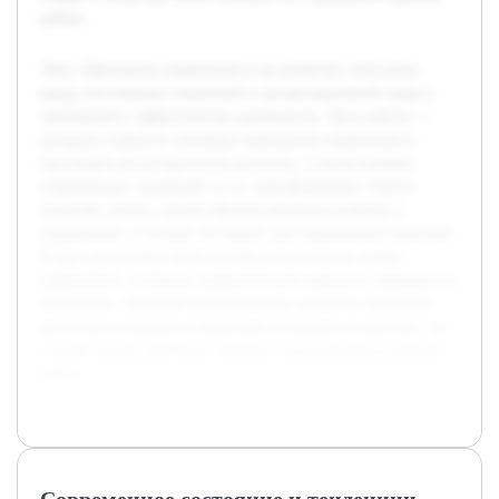
работе.
Тема «Принципы управления и их развитие» актуальна
ввиду постоянных изменений в организационной среде и
требований к эффективному руководству. Цель работы —
раскрыть сущность основных принципов управления и
проследить их историческое развитие, а также влияние
современных тенденций на их трансформацию. Работа
позволит понять, каким образом меняются подходы к
управлению, и почему это важно для современной практики.
В ходе подготовки была изучена классическая теория
управления, основные управленческие школы и современные
концепции. Предварительный анализ включает сравнение
различных подходов и выявление ключевых изменений, что
создаёт основу для более глубокого исследования в данной
работе.