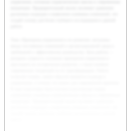
управления, основные управленческие школы и современные
концепции. Предварительный анализ включает сравнение
различных подходов и выявление ключевых изменений, что
создаёт основу для более глубокого исследования в данной
работе.
Тема «Принципы управления и их развитие» актуальна
ввиду постоянных изменений в организационной среде и
требований к эффективному руководству. Цель работы —
раскрыть сущность основных принципов управления и
проследить их историческое развитие, а также влияние
современных тенденций на их трансформацию. Работа
позволит понять, каким образом меняются подходы к
управлению, и почему это важно для современной практики.
В ходе подготовки была изучена классическая теория
управления, основные управленческие школы и современные
концепции. Предварительный анализ включает сравнение
различных подходов и выявление ключевых изменений, что
создаёт основу для более глубокого исследования в данной
работе.