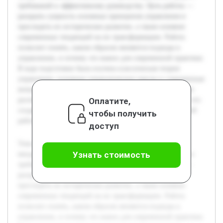
требований к эффективному руководству. Цель работы —
раскрыть сущность основных принципов управления и
проследить их историческое развитие, а также влияние
современных тенденций на их трансформацию. Работа
позволит понять, каким образом меняются подходы к
управлению, и почему это важно для современной практики.
В ходе подготовки была изучена классическая теория
управления, основные управленческие школы и современные
концепции. Предварительный анализ включает сравнение
Оплатите,
различных подходов и выявление ключевых изменений, что
создаёт основу для более глубокого исследования в данной
чтобы получить
работе.
доступ
Тема «Принципы управления и их развитие» актуальна
Узнать стоимость
ввиду постоянных изменений в организационной среде и
требований к эффективному руководству. Цель работы —
раскрыть сущность основных принципов управления и
проследить их историческое развитие, а также влияние
современных тенденций на их трансформацию. Работа
позволит понять, каким образом меняются подходы к
управлению, и почему это важно для современной практики.