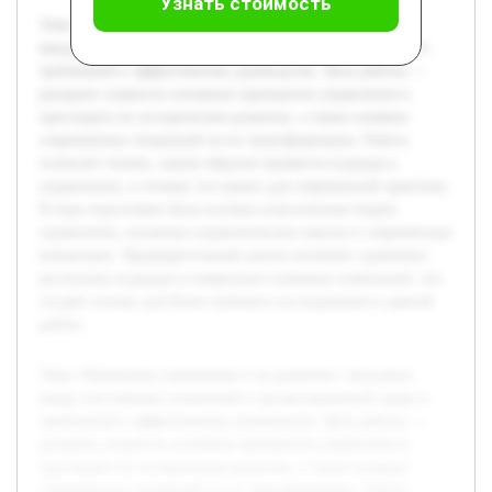
Узнать стоимость
Тема «Принципы управления и их развитие» актуальна
ввиду постоянных изменений в организационной среде и
требований к эффективному руководству. Цель работы —
раскрыть сущность основных принципов управления и
проследить их историческое развитие, а также влияние
современных тенденций на их трансформацию. Работа
позволит понять, каким образом меняются подходы к
управлению, и почему это важно для современной практики.
В ходе подготовки была изучена классическая теория
управления, основные управленческие школы и современные
концепции. Предварительный анализ включает сравнение
различных подходов и выявление ключевых изменений, что
создаёт основу для более глубокого исследования в данной
работе.
Тема «Принципы управления и их развитие» актуальна
ввиду постоянных изменений в организационной среде и
требований к эффективному руководству. Цель работы —
раскрыть сущность основных принципов управления и
проследить их историческое развитие, а также влияние
современных тенденций на их трансформацию. Работа