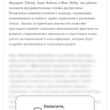
Фредерик Тейлор, Анри Файоль и Макс Вебер, чьи работы
заложили фундаментальные основы дисциплины.
Разъяснены ключевые понятия и подходы, отражающие
изменяющиеся условия и задачи управления в различных
эпохах. Анализ исторических контекстов позволяет
проследить влияние социально-экономических факторов на
развитие управленческих принципов и подготовить почву
для их систематизации и классификации, которые будут
подробно рассмотрены в следующем разделе.
Тема «Принципы управления и их развитие» актуальна
ввиду постоянных изменений в организационной среде и
требований к эффективному руководству. Цель работы —
раскрыть сущность основных принципов управления и
проследить их историческое развитие, а также влияние
современных тенденций на их трансформацию. Работа
позволит понять, каким образом меняются подходы к
управлению, и почему это важно для современной практики.
В ходе подготовки была изучена классическая теория
управления, основные управленческие школы и современные
Оплатите,
концепции. Предварительный анализ включает сравнение