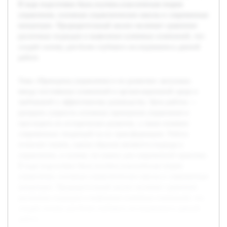
В ходе подготовки была изучена классическая теория
управления, основные управленческие школы и современные
концепции. Предварительный анализ включает сравнение
различных подходов и выявление ключевых изменений, что
создаёт основу для более глубокого исследования в данной
работе.
Тема «Принципы управления и их развитие» актуальна
ввиду постоянных изменений в организационной среде и
требований к эффективному руководству. Цель работы —
раскрыть сущность основных принципов управления и
проследить их историческое развитие, а также влияние
современных тенденций на их трансформацию. Работа
позволит понять, каким образом меняются подходы к
управлению, и почему это важно для современной практики.
В ходе подготовки была изучена классическая теория
управления, основные управленческие школы и современные
концепции. Предварительный анализ включает сравнение
различных подходов и выявление ключевых изменений, что
создаёт основу для более глубокого исследования в данной
работе.