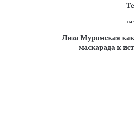
Те
на
Лиза Муромская как 
маскарада к ис