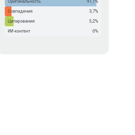
Оригинальность
91,1%
Совпадения
3,7%
Цитирования
5,2%
ИИ-контент
0%