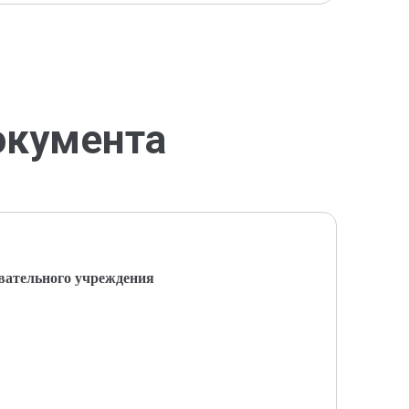
окумента
вательного учреждения