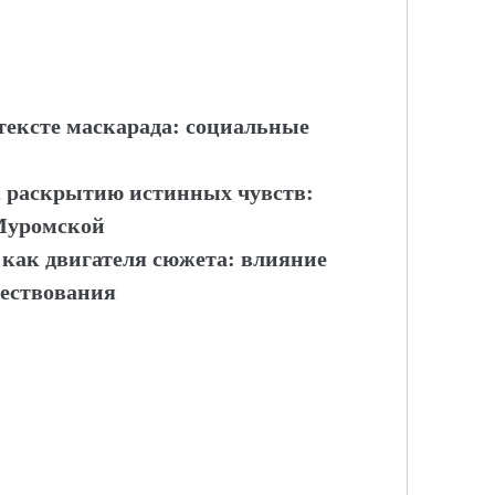
тексте маскарада: социальные
 к раскрытию истинных чувств:
Муромской
 как двигателя сюжета: влияние
вествования