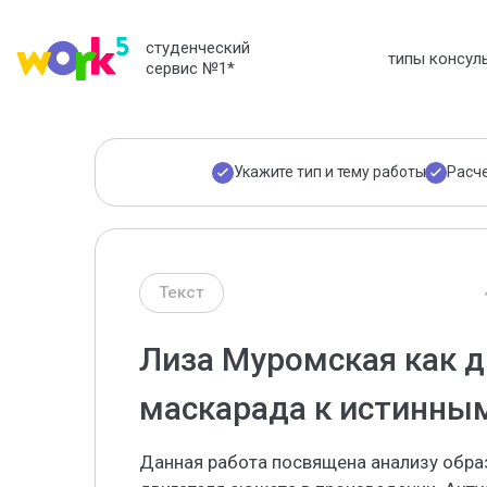
студенческий
типы консул
сервис №1
*
Укажите тип и тему работы
Расч
Текст
Лиза Муромская как д
маскарада к истинны
Данная работа посвящена анализу обр