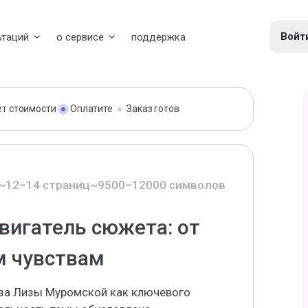
Войт
ьтаций
о сервисе
поддержка
ет стоимости
Оплатите
Заказ готов
~12–14 страниц
~9500–12000 символов
вигатель сюжета: от
м чувствам
аза Лизы Муромской как ключевого