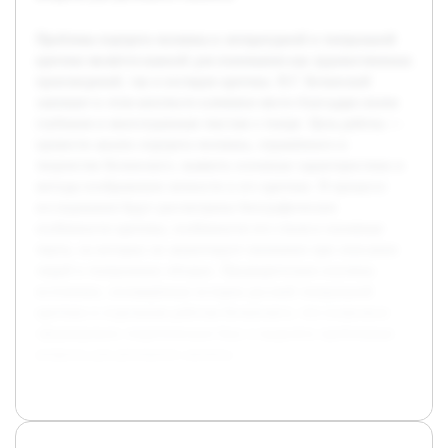
Проблема портрета человека в литературной и театральной
критике является важной для понимания как художественных
произведений, так и взглядов критика. В.Г. Белинский
занимает в этом контексте ключевое место благодаря своим
глубоким и многогранным текстам о театре. Цель работы —
провести анализ портрета человека, отражённого в
творчестве Белинского, выявить основные характеристики и
методы изображения личности в его критике. В процессе
исследования будут рассмотрены биографические
особенности критика, особенности его стиля и основные
черты, на которых он акцентирует внимание при описании
людей в театральных обзорах. Предварительно изучены
источники, посвящённые истории русской театральной
критики и отдельным работам Белинского, что позволило
сформировать теоретическую базу и выделить проблемные
вопросы для детального анализа.