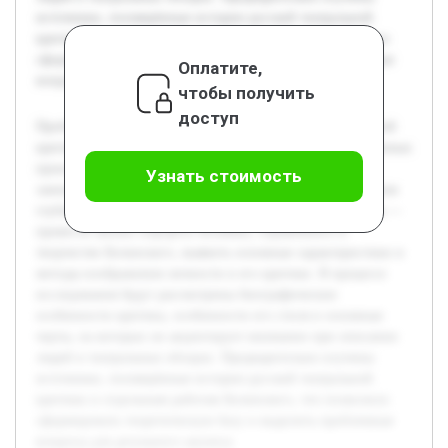
источники, посвящённые истории русской театральной
критики и отдельным работам Белинского, что позволило
сформировать теоретическую базу и выделить проблемные
Оплатите,
вопросы для детального анализа.
чтобы получить
доступ
Проблема портрета человека в литературной и театральной
критике является важной для понимания как художественных
произведений, так и взглядов критика. В.Г. Белинский
Узнать стоимость
занимает в этом контексте ключевое место благодаря своим
глубоким и многогранным текстам о театре. Цель работы —
провести анализ портрета человека, отражённого в
творчестве Белинского, выявить основные характеристики и
методы изображения личности в его критике. В процессе
исследования будут рассмотрены биографические
особенности критика, особенности его стиля и основные
черты, на которых он акцентирует внимание при описании
людей в театральных обзорах. Предварительно изучены
источники, посвящённые истории русской театральной
критики и отдельным работам Белинского, что позволило
сформировать теоретическую базу и выделить проблемные
вопросы для детального анализа.