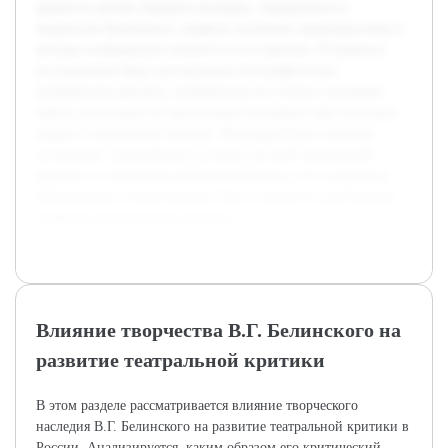
провести анализ портрета человека, отражённого в
творчестве Белинского, выявить основные характеристики и
методы изображения личности в его критике. В процессе
исследования будут рассмотрены биографические
особенности критика, особенности его стиля и основные
черты, на которых он акцентирует внимание при описании
людей в театральных обзорах. Предварительно изучены
источники, посвящённые истории русской театральной
критики и отдельным работам Белинского, что позволило
сформировать теоретическую базу и выделить проблемные
вопросы для детального анализа.
Влияние творчества В.Г. Белинского на
развитие театральной критики
В этом разделе рассматривается влияние творческого
наследия В.Г. Белинского на развитие театральной критики в
России. Анализируется, каким образом его критический