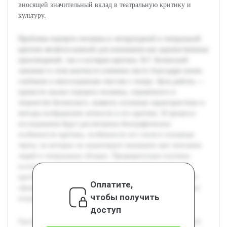
вносящей значительный вклад в театральную критику и
культуру.
Проблема портрета человека в литературной и театральной
критике является важной для понимания как художественных
произведений, так и взглядов критика. В.Г. Белинский
занимает в этом контексте ключевое место благодаря своим
глубоким и многогранным текстам о театре. Цель работы —
провести анализ портрета человека, отражённого в
творчестве Белинского, выявить основные характеристики и
методы изображения личности в его критике. В процессе
исследования будут рассмотрены биографические
особенности критика, особенности его стиля и основные
черты, на которых он акцентирует внимание при описании
людей в театральных обзорах. Предварительно изучены
источники, посвящённые истории русской театральной
критики и отдельным работам Белинского, что позволило
Оплатите,
сформировать теоретическую базу и выделить проблемные
чтобы получить
вопросы для детального анализа.
доступ
Проблема портрета человека в литературной и театральной