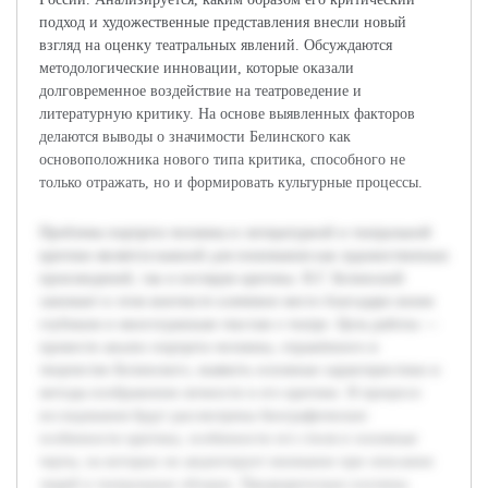
подход и художественные представления внесли новый
взгляд на оценку театральных явлений. Обсуждаются
методологические инновации, которые оказали
долговременное воздействие на театроведение и
литературную критику. На основе выявленных факторов
делаются выводы о значимости Белинского как
основоположника нового типа критика, способного не
только отражать, но и формировать культурные процессы.
Проблема портрета человека в литературной и театральной
критике является важной для понимания как художественных
произведений, так и взглядов критика. В.Г. Белинский
занимает в этом контексте ключевое место благодаря своим
глубоким и многогранным текстам о театре. Цель работы —
провести анализ портрета человека, отражённого в
творчестве Белинского, выявить основные характеристики и
методы изображения личности в его критике. В процессе
исследования будут рассмотрены биографические
особенности критика, особенности его стиля и основные
черты, на которых он акцентирует внимание при описании
людей в театральных обзорах. Предварительно изучены