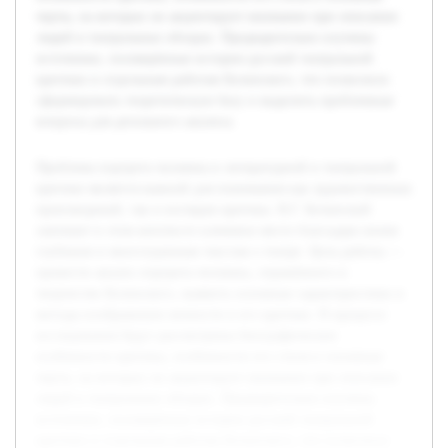
черты, на которых он акцентирует внимание при описании
людей в театральных обзорах. Предварительно изучены
источники, посвящённые истории русской театральной
критики и отдельным работам Белинского, что позволило
сформировать теоретическую базу и выделить проблемные
вопросы для детального анализа.
Проблема портрета человека в литературной и театральной
критике является важной для понимания как художественных
произведений, так и взглядов критика. В.Г. Белинский
занимает в этом контексте ключевое место благодаря своим
глубоким и многогранным текстам о театре. Цель работы —
провести анализ портрета человека, отражённого в
творчестве Белинского, выявить основные характеристики и
методы изображения личности в его критике. В процессе
исследования будут рассмотрены биографические
особенности критика, особенности его стиля и основные
черты, на которых он акцентирует внимание при описании
людей в театральных обзорах. Предварительно изучены
источники, посвящённые истории русской театральной
критики и отдельным работам Белинского, что позволило