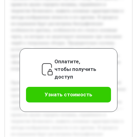
провести анализ портрета человека, отражённого в
творчестве Белинского, выявить основные характеристики и
методы изображения личности в его критике. В процессе
исследования будут рассмотрены биографические
особенности критика, особенности его стиля и основные
черты, на которых он акцентирует внимание при описании
людей в театральных обзорах. Предварительно изучены
источники, посвящённые истории русской театральной
критики и отдельным работам Белинского, что позволило
Оплатите,
сформировать теоретическую базу и выделить проблемные
чтобы получить
вопросы для детального анализа.
доступ
Проблема портрета человека в литературной и театральной
критике является важной для понимания как художественных
Узнать стоимость
произведений, так и взглядов критика. В.Г. Белинский
занимает в этом контексте ключевое место благодаря своим
глубоким и многогранным текстам о театре. Цель работы —
провести анализ портрета человека, отражённого в
творчестве Белинского, выявить основные характеристики и
методы изображения личности в его критике. В процессе
исследования будут рассмотрены биографические