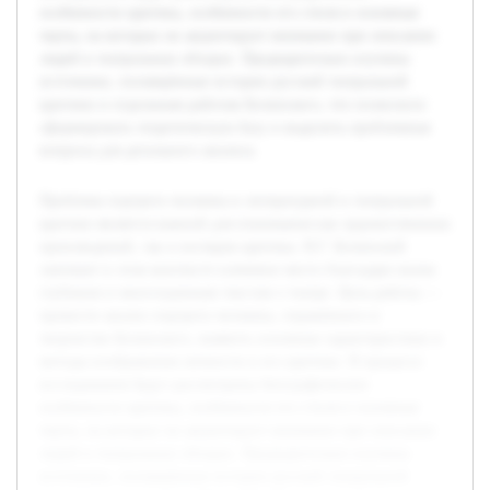
особенности критика, особенности его стиля и основные
черты, на которых он акцентирует внимание при описании
людей в театральных обзорах. Предварительно изучены
источники, посвящённые истории русской театральной
критики и отдельным работам Белинского, что позволило
сформировать теоретическую базу и выделить проблемные
вопросы для детального анализа.
Проблема портрета человека в литературной и театральной
критике является важной для понимания как художественных
произведений, так и взглядов критика. В.Г. Белинский
занимает в этом контексте ключевое место благодаря своим
глубоким и многогранным текстам о театре. Цель работы —
провести анализ портрета человека, отражённого в
творчестве Белинского, выявить основные характеристики и
методы изображения личности в его критике. В процессе
исследования будут рассмотрены биографические
особенности критика, особенности его стиля и основные
черты, на которых он акцентирует внимание при описании
людей в театральных обзорах. Предварительно изучены
источники, посвящённые истории русской театральной