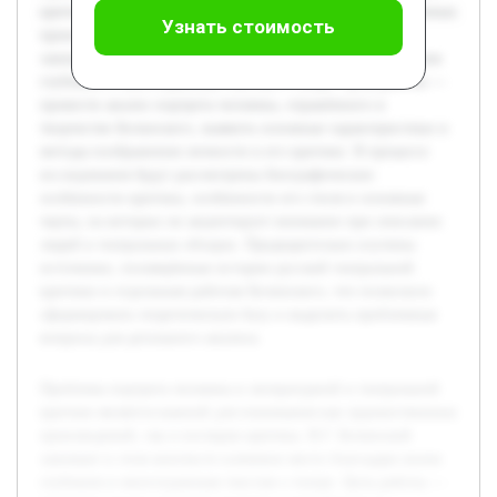
критике является важной для понимания как художественных
Узнать стоимость
произведений, так и взглядов критика. В.Г. Белинский
занимает в этом контексте ключевое место благодаря своим
глубоким и многогранным текстам о театре. Цель работы —
провести анализ портрета человека, отражённого в
творчестве Белинского, выявить основные характеристики и
методы изображения личности в его критике. В процессе
исследования будут рассмотрены биографические
особенности критика, особенности его стиля и основные
черты, на которых он акцентирует внимание при описании
людей в театральных обзорах. Предварительно изучены
источники, посвящённые истории русской театральной
критики и отдельным работам Белинского, что позволило
сформировать теоретическую базу и выделить проблемные
вопросы для детального анализа.
Проблема портрета человека в литературной и театральной
критике является важной для понимания как художественных
произведений, так и взглядов критика. В.Г. Белинский
занимает в этом контексте ключевое место благодаря своим
глубоким и многогранным текстам о театре. Цель работы —