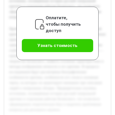
источники, посвящённые истории русской театральной
критики и отдельным работам Белинского, что позволило
сформировать теоретическую базу и выделить проблемные
Оплатите,
вопросы для детального анализа.
чтобы получить
Проблема портрета человека в литературной и театральной
доступ
критике является важной для понимания как художественных
произведений, так и взглядов критика. В.Г. Белинский
Узнать стоимость
занимает в этом контексте ключевое место благодаря своим
глубоким и многогранным текстам о театре. Цель работы —
провести анализ портрета человека, отражённого в
творчестве Белинского, выявить основные характеристики и
методы изображения личности в его критике. В процессе
исследования будут рассмотрены биографические
особенности критика, особенности его стиля и основные
черты, на которых он акцентирует внимание при описании
людей в театральных обзорах. Предварительно изучены
источники, посвящённые истории русской театральной
критики и отдельным работам Белинского, что позволило
сформировать теоретическую базу и выделить проблемные
вопросы для детального анализа.