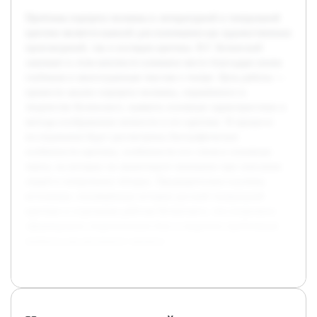
Проблема портрета человека в литературной и театральной
критике является важной для понимания как художественных
произведений, так и взглядов критика. В.Г. Белинский
занимает в этом контексте ключевое место благодаря своим
глубоким и многогранным текстам о театре. Цель работы —
провести анализ портрета человека, отражённого в
творчестве Белинского, выявить основные характеристики и
методы изображения личности в его критике. В процессе
исследования будут рассмотрены биографические
особенности критика, особенности его стиля и основные
черты, на которых он акцентирует внимание при описании
людей в театральных обзорах. Предварительно изучены
источники, посвящённые истории русской театральной
критики и отдельным работам Белинского, что позволило
сформировать теоретическую базу и выделить проблемные
вопросы для детального анализа.