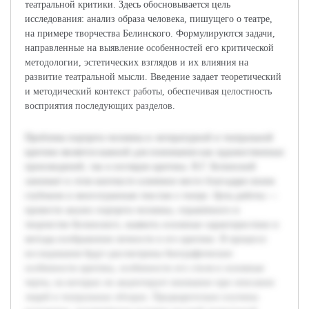
театральной критики. Здесь обосновывается цель
исследования: анализ образа человека, пишущего о театре,
на примере творчества Белинского. Формулируются задачи,
направленные на выявление особенностей его критической
методологии, эстетических взглядов и их влияния на
развитие театральной мысли. Введение задает теоретический
и методический контекст работы, обеспечивая целостность
восприятия последующих разделов.
Проблема портрета человека в литературной и театральной
критике является важной для понимания как художественных
произведений, так и взглядов критика. В.Г. Белинский
занимает в этом контексте ключевое место благодаря своим
глубоким и многогранным текстам о театре. Цель работы —
провести анализ портрета человека, отражённого в
творчестве Белинского, выявить основные характеристики и
методы изображения личности в его критике. В процессе
исследования будут рассмотрены биографические
особенности критика, особенности его стиля и основные
черты, на которых он акцентирует внимание при описании
людей в театральных обзорах. Предварительно изучены