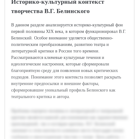
Историко-культурный контекст
творчества В.Г. Белинского
В данном разделе анализируется историко-культурный фон
первой половины XIX века, в котором функционировал В.Г.
Белинский. Особое внимание уделяется общественно-
политическим преобразованиям, развитию театра и
литературной критики в России того времени.
Рассматриваются ключевые культурные течения и
идеологические настроения, которые сформировали
благоприятную среду для появления новых критических
подходов. Понимание этого контекста позволяет раскрыть
внутренние предпосылки и внешние факторы,
сформировавшие уникальный профиль Белинского как
театрального критика и автора.
Проблема портрета человека в литературной и театральной
критике является важной для понимания как художественных
произведений, так и взглядов критика. В.Г. Белинский
занимает в этом контексте ключевое место благодаря своим
глубоким и многогранным текстам о театре. Цель работы —