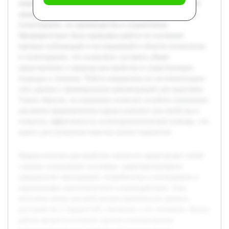
пациентами. В работе будет раскрыта роль эмоциональной
среды детства, а также рассмотрены современные методы
психотерапии, их преимущества и ограничения.
Предварительно была проведена работа по изучению
научных публикаций и исследований в области психологии
и психотерапии, что позволило составить общее
представление о природе расстройства и существующих
подходах к лечению. Работа направлена на систематизацию
этих данных и формирование рекомендаций для практиков.
Таким образом, исследование позволит углубить понимание
динамики формирования нарциссического расстройства и
повысить эффективность психотерапевтической помощи, что
важно для улучшения качества жизни пациентов.
Нарциссическое расстройство личности представляет собой
сложное психическое состояние, характеризующееся
завышенной самооценкой, потребностью в восхищении и
нарушениями межличностного взаимодействия. Тема
актуальна ввиду высокой распространённости данного
расстройства и трудностей, связанных с его лечением. Целью
работы является изучение причин возникновения