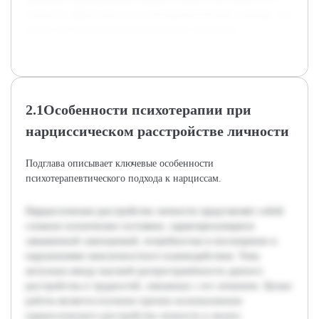
повысить эффективность психотерапевтической помощи, что
важно для улучшения качества жизни пациентов.
2.1Особенности психотерапии при
нарциссическом расстройстве личности
Подглава описывает ключевые особенности
психотерапевтического подхода к нарциссам.
Нарциссическое расстройство личности представляет собой
сложное психическое состояние, характеризующееся
завышенной самооценкой, потребностью в восхищении и
нарушениями межличностного взаимодействия. Тема
актуальна ввиду высокой распространённости данного
расстройства и трудностей, связанных с его лечением. Целью
работы является изучение причин возникновения
нарциссического расстройства личности и анализ