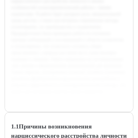
нарциссического расстройства личности и анализ
особенностей психотерапевтической работы с такими
пациентами. В работе будет раскрыта роль эмоциональной
среды детства, а также рассмотрены современные методы
психотерапии, их преимущества и ограничения.
Предварительно была проведена работа по изучению
научных публикаций и исследований в области психологии
и психотерапии, что позволило составить общее
представление о природе расстройства и существующих
подходах к лечению. Работа направлена на систематизацию
этих данных и формирование рекомендаций для практиков.
Таким образом, исследование позволит углубить понимание
динамики формирования нарциссического расстройства и
повысить эффективность психотерапевтической помощи, что
важно для улучшения качества жизни пациентов.
1.1Причины возникновения
нарциссического расстройства личности