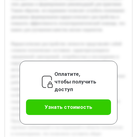
этих данных и формирование рекомендаций для практиков.
Таким образом, исследование позволит углубить понимание
динамики формирования нарциссического расстройства и
повысить эффективность психотерапевтической помощи, что
важно для улучшения качества жизни пациентов.
Нарциссическое расстройство личности представляет собой
сложное психическое состояние, характеризующееся
завышенной самооценкой, потребностью в восхищении и
нарушениями межличностного взаимодействия. Тема
актуальна ввиду высокой распространённости данного
Оплатите,
расстройства и трудностей, связанных с его лечением. Целью
чтобы получить
работы является изучение причин возникновения
доступ
нарциссического расстройства личности и анализ
особенностей психотерапевтической работы с такими
пациентами. В работе будет раскрыта роль эмоциональной
Узнать стоимость
среды детства, а также рассмотрены современные методы
психотерапии, их преимущества и ограничения.
Предварительно была проведена работа по изучению
научных публикаций и исследований в области психологии
и психотерапии, что позволило составить общее