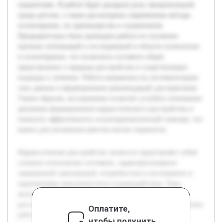
пациентами. В работе будет раскрыта роль эмоциональной
среды детства, а также рассмотрены современные методы
психотерапии, их преимущества и ограничения.
Предварительно была проведена работа по изучению
научных публикаций и исследований в области психологии
и психотерапии, что позволило составить общее
представление о природе расстройства и существующих
подходах к лечению. Работа направлена на систематизацию
этих данных и формирование рекомендаций для практиков.
Таким образом, исследование позволит углубить понимание
динамики формирования нарциссического расстройства и
повысить эффективность психотерапевтической помощи, что
важно для улучшения качества жизни пациентов.
Нарциссическое расстройство личности представляет собой
сложное психическое состояние, характеризующееся
завышенной самооценкой, потребностью в восхищении и
нарушениями межличностного взаимодействия. Тема
актуальна ввиду высокой распространённости данного
расстройства и трудностей, связанных с его лечением. Целью
Оплатите,
работы является изучение причин возникновения
чтобы получить