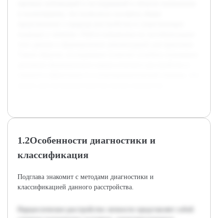
научных публикаций и исследований в области психологии
и психотерапии, что позволило составить общее
представление о природе расстройства и существующих
подходах к лечению. Работа направлена на систематизацию
этих данных и формирование рекомендаций для практиков.
Таким образом, исследование позволит углубить понимание
динамики формирования нарциссического расстройства и
повысить эффективность психотерапевтической помощи, что
важно для улучшения качества жизни пациентов.
1.2Особенности диагностики и
классификация
Подглава знакомит с методами диагностики и
классификацией данного расстройства.
Нарциссическое расстройство личности представляет собой