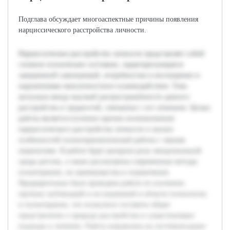
Подглава обсуждает многоаспектные причины появления
нарциссического расстройства личности.
Нарциссическое расстройство личности представляет собой
сложное психическое состояние, характеризующееся
завышенной самооценкой, потребностью в восхищении и
нарушениями межличностного взаимодействия. Тема
актуальна ввиду высокой распространённости данного
расстройства и трудностей, связанных с его лечением. Целью
работы является изучение причин возникновения
нарциссического расстройства личности и анализ
особенностей психотерапевтической работы с такими
пациентами. В работе будет раскрыта роль эмоциональной
среды детства, а также рассмотрены современные методы
психотерапии, их преимущества и ограничения.
Предварительно была проведена работа по изучению
научных публикаций и исследований в области психологии
и психотерапии, что позволило составить общее
представление о природе расстройства и существующих
подходах к лечению. Работа направлена на систематизацию