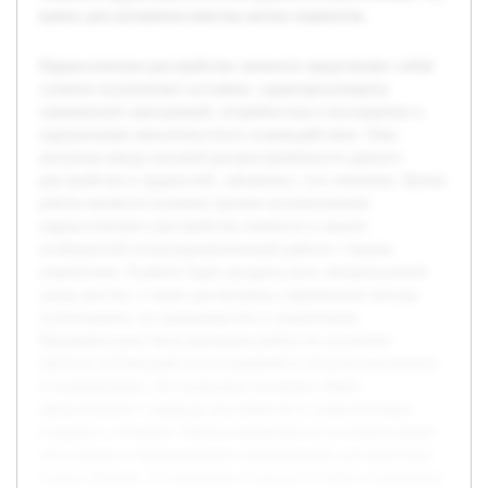
важно для улучшения качества жизни пациентов.
Нарциссическое расстройство личности представляет собой
сложное психическое состояние, характеризующееся
завышенной самооценкой, потребностью в восхищении и
нарушениями межличностного взаимодействия. Тема
актуальна ввиду высокой распространённости данного
расстройства и трудностей, связанных с его лечением. Целью
работы является изучение причин возникновения
нарциссического расстройства личности и анализ
особенностей психотерапевтической работы с такими
пациентами. В работе будет раскрыта роль эмоциональной
среды детства, а также рассмотрены современные методы
психотерапии, их преимущества и ограничения.
Предварительно была проведена работа по изучению
научных публикаций и исследований в области психологии
и психотерапии, что позволило составить общее
представление о природе расстройства и существующих
подходах к лечению. Работа направлена на систематизацию
этих данных и формирование рекомендаций для практиков.
Таким образом, исследование позволит углубить понимание