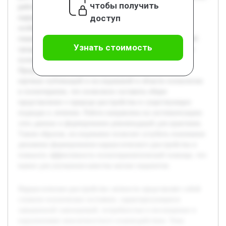
чтобы получить
работы является изучение причин возникновения
доступ
нарциссического расстройства личности и анализ
особенностей психотерапевтической работы с такими
пациентами. В работе будет раскрыта роль эмоциональной
Узнать стоимость
среды детства, а также рассмотрены современные методы
психотерапии, их преимущества и ограничения.
Предварительно была проведена работа по изучению
научных публикаций и исследований в области психологии
и психотерапии, что позволило составить общее
представление о природе расстройства и существующих
подходах к лечению. Работа направлена на систематизацию
этих данных и формирование рекомендаций для практиков.
Таким образом, исследование позволит углубить понимание
динамики формирования нарциссического расстройства и
повысить эффективность психотерапевтической помощи, что
важно для улучшения качества жизни пациентов.
Нарциссическое расстройство личности представляет собой
сложное психическое состояние, характеризующееся
завышенной самооценкой, потребностью в восхищении и
нарушениями межличностного взаимодействия. Тема