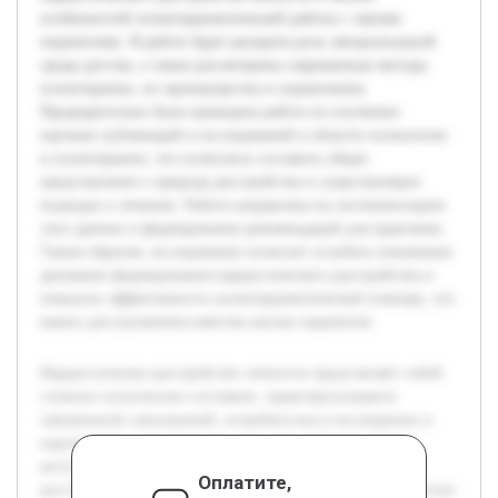
особенностей психотерапевтической работы с такими
пациентами. В работе будет раскрыта роль эмоциональной
среды детства, а также рассмотрены современные методы
психотерапии, их преимущества и ограничения.
Предварительно была проведена работа по изучению
научных публикаций и исследований в области психологии
и психотерапии, что позволило составить общее
представление о природе расстройства и существующих
подходах к лечению. Работа направлена на систематизацию
этих данных и формирование рекомендаций для практиков.
Таким образом, исследование позволит углубить понимание
динамики формирования нарциссического расстройства и
повысить эффективность психотерапевтической помощи, что
важно для улучшения качества жизни пациентов.
Нарциссическое расстройство личности представляет собой
сложное психическое состояние, характеризующееся
завышенной самооценкой, потребностью в восхищении и
нарушениями межличностного взаимодействия. Тема
актуальна ввиду высокой распространённости данного
Оплатите,
расстройства и трудностей, связанных с его лечением. Целью