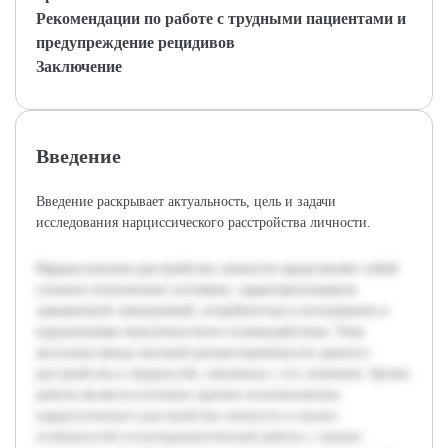
Рекомендации по работе с трудными пациентами и
предупреждение рецидивов
Заключение
Введение
Введение раскрывает актуальность, цель и задачи
исследования нарциссического расстройства личности.
Нарциссическое расстройство личности представляет собой
сложное психическое состояние, характеризующееся
завышенной самооценкой, потребностью в восхищении и
нарушениями межличностного взаимодействия. Тема
актуальна ввиду высокой распространённости данного
расстройства и трудностей, связанных с его лечением. Целью
работы является изучение причин возникновения
нарциссического расстройства личности и анализ
особенностей психотерапевтической работы с такими