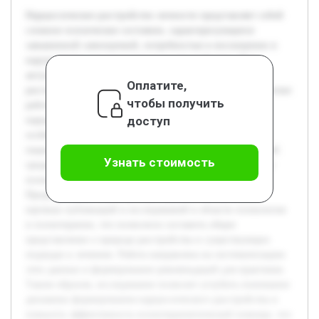
Нарциссическое расстройство личности представляет собой
сложное психическое состояние, характеризующееся
завышенной самооценкой, потребностью в восхищении и
нарушениями межличностного взаимодействия. Тема
актуальна ввиду высокой распространённости данного
Оплатите,
расстройства и трудностей, связанных с его лечением. Целью
чтобы получить
работы является изучение причин возникновения
доступ
нарциссического расстройства личности и анализ
особенностей психотерапевтической работы с такими
пациентами. В работе будет раскрыта роль эмоциональной
Узнать стоимость
среды детства, а также рассмотрены современные методы
психотерапии, их преимущества и ограничения.
Предварительно была проведена работа по изучению
научных публикаций и исследований в области психологии
и психотерапии, что позволило составить общее
представление о природе расстройства и существующих
подходах к лечению. Работа направлена на систематизацию
этих данных и формирование рекомендаций для практиков.
Таким образом, исследование позволит углубить понимание
динамики формирования нарциссического расстройства и
повысить эффективность психотерапевтической помощи, что