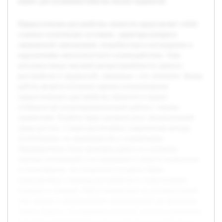
важно для улучшения качества жизни пациентов.
Нарциссическое расстройство личности представляет собой
сложное психическое состояние, характеризующееся
завышенной самооценкой, потребностью в восхищении и
нарушениями межличностного взаимодействия. Тема
актуальна ввиду высокой распространённости данного
расстройства и трудностей, связанных с его лечением. Целью
работы является изучение причин возникновения
нарциссического расстройства личности и анализ
особенностей психотерапевтической работы с такими
пациентами. В работе будет раскрыта роль эмоциональной
среды детства, а также рассмотрены современные методы
психотерапии, их преимущества и ограничения.
Предварительно была проведена работа по изучению
научных публикаций и исследований в области психологии
и психотерапии, что позволило составить общее
представление о природе расстройства и существующих
подходах к лечению. Работа направлена на систематизацию
этих данных и формирование рекомендаций для практиков.
Таким образом, исследование позволит углубить понимание
динамики формирования нарциссического расстройства и