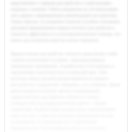
представление о природе расстройства и существующих
подходах к лечению. Работа направлена на систематизацию
этих данных и формирование рекомендаций для практиков.
Таким образом, исследование позволит углубить понимание
динамики формирования нарциссического расстройства и
повысить эффективность психотерапевтической помощи, что
важно для улучшения качества жизни пациентов.
Нарциссическое расстройство личности представляет собой
сложное психическое состояние, характеризующееся
завышенной самооценкой, потребностью в восхищении и
нарушениями межличностного взаимодействия. Тема
актуальна ввиду высокой распространённости данного
расстройства и трудностей, связанных с его лечением. Целью
работы является изучение причин возникновения
нарциссического расстройства личности и анализ
особенностей психотерапевтической работы с такими
пациентами. В работе будет раскрыта роль эмоциональной
среды детства, а также рассмотрены современные методы
психотерапии, их преимущества и ограничения.
Предварительно была проведена работа по изучению