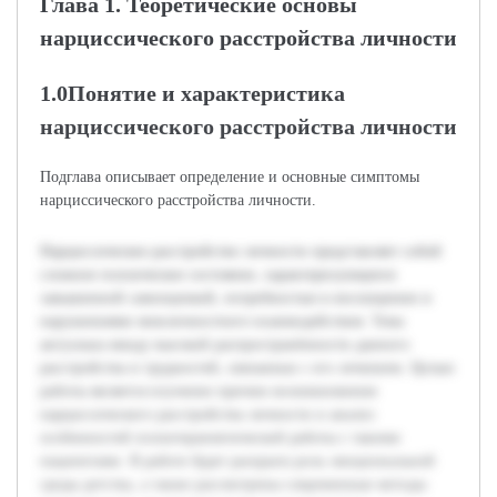
Глава 1. Теоретические основы
нарциссического расстройства личности
1.0Понятие и характеристика
нарциссического расстройства личности
Подглава описывает определение и основные симптомы
нарциссического расстройства личности.
Нарциссическое расстройство личности представляет собой
сложное психическое состояние, характеризующееся
завышенной самооценкой, потребностью в восхищении и
нарушениями межличностного взаимодействия. Тема
актуальна ввиду высокой распространённости данного
расстройства и трудностей, связанных с его лечением. Целью
работы является изучение причин возникновения
нарциссического расстройства личности и анализ
особенностей психотерапевтической работы с такими
пациентами. В работе будет раскрыта роль эмоциональной
среды детства, а также рассмотрены современные методы