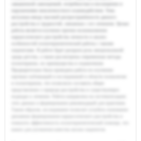
завышенной самооценкой, потребностью в восхищении и
нарушениями межличностного взаимодействия. Тема
актуальна ввиду высокой распространённости данного
расстройства и трудностей, связанных с его лечением. Целью
работы является изучение причин возникновения
нарциссического расстройства личности и анализ
особенностей психотерапевтической работы с такими
пациентами. В работе будет раскрыта роль эмоциональной
среды детства, а также рассмотрены современные методы
психотерапии, их преимущества и ограничения.
Предварительно была проведена работа по изучению
научных публикаций и исследований в области психологии
и психотерапии, что позволило составить общее
представление о природе расстройства и существующих
подходах к лечению. Работа направлена на систематизацию
этих данных и формирование рекомендаций для практиков.
Таким образом, исследование позволит углубить понимание
динамики формирования нарциссического расстройства и
повысить эффективность психотерапевтической помощи, что
важно для улучшения качества жизни пациентов.