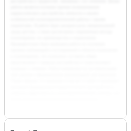
расстройства и трудностей, связанных с его лечением. Целью
работы является изучение причин возникновения
нарциссического расстройства личности и анализ
особенностей психотерапевтической работы с такими
пациентами. В работе будет раскрыта роль эмоциональной
среды детства, а также рассмотрены современные методы
психотерапии, их преимущества и ограничения.
Предварительно была проведена работа по изучению
научных публикаций и исследований в области психологии
и психотерапии, что позволило составить общее
представление о природе расстройства и существующих
подходах к лечению. Работа направлена на систематизацию
этих данных и формирование рекомендаций для практиков.
Таким образом, исследование позволит углубить понимание
динамики формирования нарциссического расстройства и
повысить эффективность психотерапевтической помощи, что
важно для улучшения качества жизни пациентов.