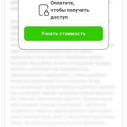
Оплатите,
деятельности органов внутренних дел в части применения
административных мер.
чтобы получить
доступ
Актуальность темы связана с необходимостью повышения
эффективности применения мер административного
Узнать стоимость
принуждения сотрудниками органов внутренних дел, что
непосредственно влияет на поддержание правопорядка и
обеспечение законности. Сложности и недостатки в данной
сфере способствуют снижению качества работы
правоохранительных органов и уменьшению доверия
населения. Цель работы состоит в исследовании основных
проблем, возникающих при применении мер
административного принуждения, а также в разработке
конкретных предложений по их устранению. В ходе
исследования будет проанализирована нормативно-правовая
база, рассмотрена практика применения административных
мер, выявлены существующие трудности. Предварительная
работа включает изучение отечественной и зарубежной
литературы по вопросам административного принуждения,
анализ законодательных актов, а также оценку практических
кейсов. Полученные результаты позволят сформировать