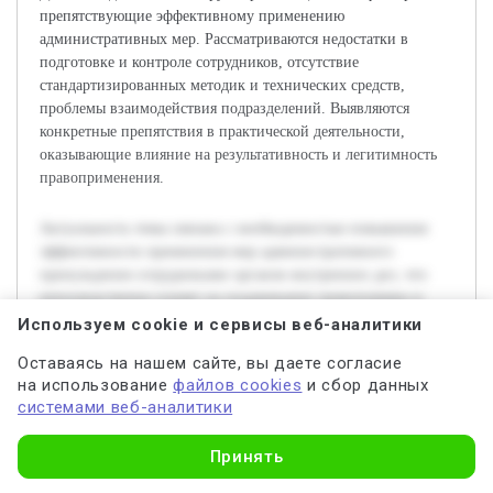
препятствующие эффективному применению
административных мер. Рассматриваются недостатки в
подготовке и контроле сотрудников, отсутствие
стандартизированных методик и технических средств,
проблемы взаимодействия подразделений. Выявляются
конкретные препятствия в практической деятельности,
оказывающие влияние на результативность и легитимность
правоприменения.
Актуальность темы связана с необходимостью повышения
эффективности применения мер административного
принуждения сотрудниками органов внутренних дел, что
непосредственно влияет на поддержание правопорядка и
обеспечение законности. Сложности и недостатки в данной
Используем cookie и сервисы веб-аналитики
сфере способствуют снижению качества работы
Оставаясь на нашем сайте, вы даете согласие
правоохранительных органов и уменьшению доверия
на использование
файлов cookies
и сбор данных
населения. Цель работы состоит в исследовании основных
системами веб-аналитики
проблем, возникающих при применении мер
административного принуждения, а также в разработке
Узнать стоимость
Принять
конкретных предложений по их устранению. В ходе
исследования будет проанализирована нормативно-правовая