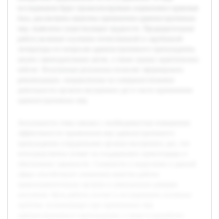
исследования будет проанализирована нормативно-правовая
база, рассмотрена практика применения административных
мер, выявлены существующие трудности. Предварительная
работа включает изучение отечественной и зарубежной
литературы по вопросам административного принуждения,
анализ законодательных актов, а также оценку практических
кейсов. Полученные результаты позволят сформировать
рекомендации, направленные на совершенствование
деятельности органов внутренних дел в части применения
административных мер.
Актуальность темы связана с необходимостью повышения
эффективности применения мер административного
принуждения сотрудниками органов внутренних дел, что
непосредственно влияет на поддержание правопорядка и
обеспечение законности. Сложности и недостатки в данной
сфере способствуют снижению качества работы
правоохранительных органов и уменьшению доверия
населения. Цель работы состоит в исследовании основных
проблем, возникающих при применении мер
административного принуждения, а также в разработке