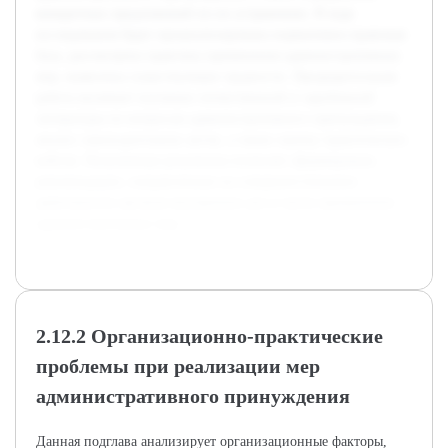
конкретных предложений по их устранению. В ходе
исследования будет проанализирована нормативно-правовая
база, рассмотрена практика применения административных
мер, выявлены существующие трудности. Предварительная
работа включает изучение отечественной и зарубежной
литературы по вопросам административного принуждения,
анализ законодательных актов, а также оценку практических
кейсов. Полученные результаты позволят сформировать
рекомендации, направленные на совершенствование
деятельности органов внутренних дел в части применения
административных мер.
2.12.2 Организационно-практические
проблемы при реализации мер
административного принуждения
Данная подглава анализирует организационные факторы,