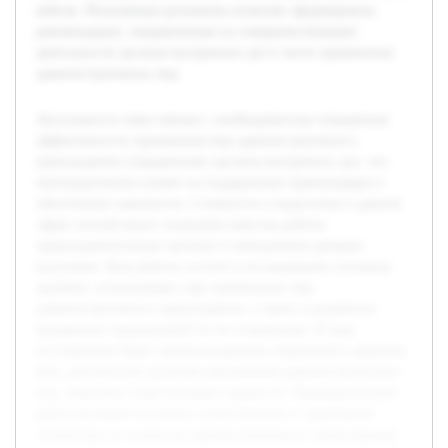
кейсов. Полученные результаты позволят сформировать
рекомендации, направленные на совершенствование
деятельности органов внутренних дел в части применения
административных мер.
Актуальность темы связана с необходимостью повышения
эффективности применения мер административного
принуждения сотрудниками органов внутренних дел, что
непосредственно влияет на поддержание правопорядка и
обеспечение законности. Сложности и недостатки в данной
сфере способствуют снижению качества работы
правоохранительных органов и уменьшению доверия
населения. Цель работы состоит в исследовании основных
проблем, возникающих при применении мер
административного принуждения, а также в разработке
конкретных предложений по их устранению. В ходе
исследования будет проанализирована нормативно-правовая
база, рассмотрена практика применения административных
мер, выявлены существующие трудности. Предварительная
работа включает изучение отечественной и зарубежной
литературы по вопросам административного принуждения,