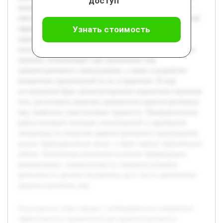
доступ
непосредственно влияет на поддержание правопорядка и
обеспечение законности. Сложности и недостатки в данной
Узнать стоимость
сфере способствуют снижению качества работы
правоохранительных органов и уменьшению доверия
населения. Цель работы состоит в исследовании основных
проблем, возникающих при применении мер
административного принуждения, а также в разработке
конкретных предложений по их устранению. В ходе
исследования будет проанализирована нормативно-правовая
база, рассмотрена практика применения административных
мер, выявлены существующие трудности. Предварительная
работа включает изучение отечественной и зарубежной
литературы по вопросам административного принуждения,
анализ законодательных актов, а также оценку практических
кейсов. Полученные результаты позволят сформировать
рекомендации, направленные на совершенствование
деятельности органов внутренних дел в части применения
административных мер.
Актуальность темы связана с необходимостью повышения
эффективности применения мер административного