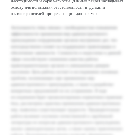
необходимости и соразмерности. Данный раздел закладывает
основу для понимания ответственности и функций
правоохранителей при реализации данных мер.
Актуальность темы связана с необходимостью повышения
эффективности применения мер административного
принуждения сотрудниками органов внутренних дел, что
непосредственно влияет на поддержание правопорядка и
обеспечение законности. Сложности и недостатки в данной
сфере способствуют снижению качества работы
правоохранительных органов и уменьшению доверия
населения. Цель работы состоит в исследовании основных
проблем, возникающих при применении мер
административного принуждения, а также в разработке
конкретных предложений по их устранению. В ходе
исследования будет проанализирована нормативно-правовая
база, рассмотрена практика применения административных
мер, выявлены существующие трудности. Предварительная
работа включает изучение отечественной и зарубежной
литературы по вопросам административного принуждения,
анализ законодательных актов, а также оценку практических