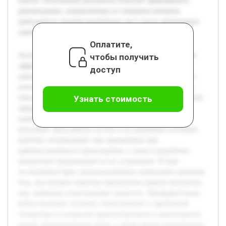
кейсов. Полученные результаты позволят сформировать
рекомендации, направленные на совершенствование
деятельности органов внутренних дел в части применения
административных мер.
Оплатите,
Актуальность темы связана с необходимостью повышения
чтобы получить
эффективности применения мер административного
доступ
принуждения сотрудниками органов внутренних дел, что
непосредственно влияет на поддержание правопорядка и
обеспечение законности. Сложности и недостатки в данной
Узнать стоимость
сфере способствуют снижению качества работы
правоохранительных органов и уменьшению доверия
населения. Цель работы состоит в исследовании основных
проблем, возникающих при применении мер
административного принуждения, а также в разработке
конкретных предложений по их устранению. В ходе
исследования будет проанализирована нормативно-правовая
база, рассмотрена практика применения административных
мер, выявлены существующие трудности. Предварительная
работа включает изучение отечественной и зарубежной
литературы по вопросам административного принуждения,
анализ законодательных актов, а также оценку практических