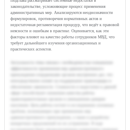
Подглава рассматривает системные недостатки в
законодательстве, усложняющие процесс применения
административных мер. Анализируются неоднозначности
формулировок, противоречия нормативных актов и
недостаточная регламентация процедур, что ведёт к правовой
неясности и ошибкам в практике. Оценивается, как эти
факторы влияют на качество работы сотрудников МВД, что
требует дальнейшего изучения организационных и
практических аспектов.
Актуальность темы связана с необходимостью повышения
эффективности применения мер административного
принуждения сотрудниками органов внутренних дел, что
непосредственно влияет на поддержание правопорядка и
обеспечение законности. Сложности и недостатки в данной
сфере способствуют снижению качества работы
правоохранительных органов и уменьшению доверия
населения. Цель работы состоит в исследовании основных
проблем, возникающих при применении мер
административного принуждения, а также в разработке
конкретных предложений по их устранению. В ходе
исследования будет проанализирована нормативно-правовая