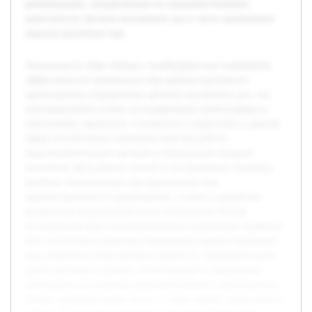
рекомендации, направленные на совершенствование
деятельности органов внутренних дел в части применения
административных мер.
Актуальность темы связана с необходимостью повышения
эффективности применения мер административного
принуждения сотрудниками органов внутренних дел, что
непосредственно влияет на поддержание правопорядка и
обеспечение законности. Сложности и недостатки в данной
сфере способствуют снижению качества работы
правоохранительных органов и уменьшению доверия
населения. Цель работы состоит в исследовании основных
проблем, возникающих при применении мер
административного принуждения, а также в разработке
конкретных предложений по их устранению. В ходе
исследования будет проанализирована нормативно-правовая
база, рассмотрена практика применения административных
мер, выявлены существующие трудности. Предварительная
работа включает изучение отечественной и зарубежной
литературы по вопросам административного принуждения,
анализ законодательных актов, а также оценку практических