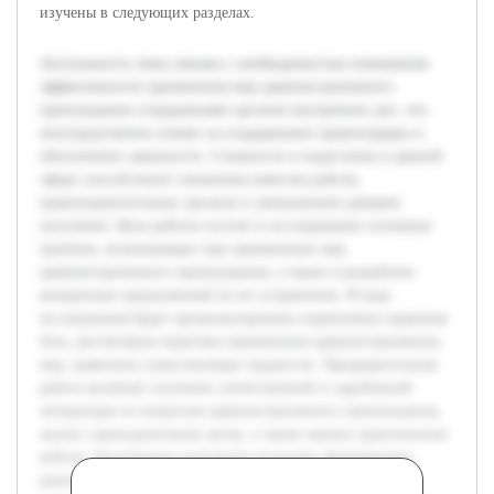
изучены в следующих разделах.
Актуальность темы связана с необходимостью повышения
эффективности применения мер административного
принуждения сотрудниками органов внутренних дел, что
непосредственно влияет на поддержание правопорядка и
обеспечение законности. Сложности и недостатки в данной
сфере способствуют снижению качества работы
правоохранительных органов и уменьшению доверия
населения. Цель работы состоит в исследовании основных
проблем, возникающих при применении мер
административного принуждения, а также в разработке
конкретных предложений по их устранению. В ходе
исследования будет проанализирована нормативно-правовая
база, рассмотрена практика применения административных
мер, выявлены существующие трудности. Предварительная
работа включает изучение отечественной и зарубежной
литературы по вопросам административного принуждения,
анализ законодательных актов, а также оценку практических
кейсов. Полученные результаты позволят сформировать
рекомендации, направленные на совершенствование