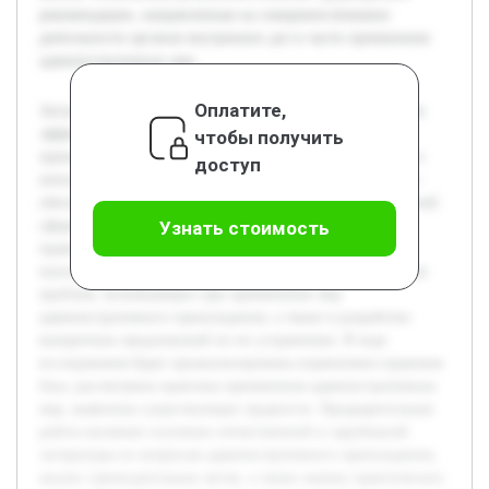
рекомендации, направленные на совершенствование
деятельности органов внутренних дел в части применения
административных мер.
Оплатите,
Актуальность темы связана с необходимостью повышения
эффективности применения мер административного
чтобы получить
принуждения сотрудниками органов внутренних дел, что
доступ
непосредственно влияет на поддержание правопорядка и
обеспечение законности. Сложности и недостатки в данной
сфере способствуют снижению качества работы
Узнать стоимость
правоохранительных органов и уменьшению доверия
населения. Цель работы состоит в исследовании основных
проблем, возникающих при применении мер
административного принуждения, а также в разработке
конкретных предложений по их устранению. В ходе
исследования будет проанализирована нормативно-правовая
база, рассмотрена практика применения административных
мер, выявлены существующие трудности. Предварительная
работа включает изучение отечественной и зарубежной
литературы по вопросам административного принуждения,
анализ законодательных актов, а также оценку практических