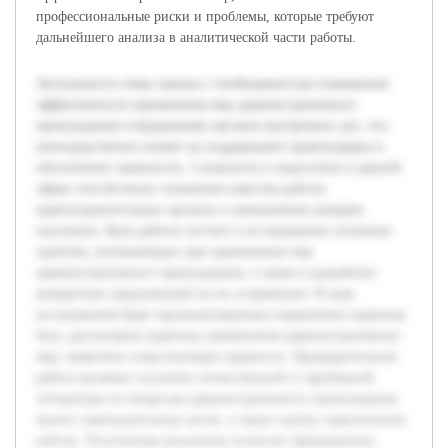
профессиональные риски и проблемы, которые требуют
дальнейшего анализа в аналитической части работы.
Актуальность темы связана с необходимостью повышения
эффективности применения мер административного
принуждения сотрудниками органов внутренних дел, что
непосредственно влияет на поддержание правопорядка и
обеспечение законности. Сложности и недостатки в данной
сфере способствуют снижению качества работы
правоохранительных органов и уменьшению доверия
населения. Цель работы состоит в исследовании основных
проблем, возникающих при применении мер
административного принуждения, а также в разработке
конкретных предложений по их устранению. В ходе
исследования будет проанализирована нормативно-правовая
база, рассмотрена практика применения административных
мер, выявлены существующие трудности. Предварительная
работа включает изучение отечественной и зарубежной
литературы по вопросам административного принуждения,
анализ законодательных актов, а также оценку практических
кейсов. Полученные результаты позволят сформировать