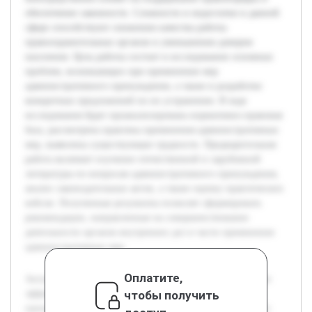
обеспечение законности. Сложности и недостатки в данной
сфере способствуют снижению качества работы
правоохранительных органов и уменьшению доверия
населения. Цель работы состоит в исследовании основных
проблем, возникающих при применении мер
административного принуждения, а также в разработке
конкретных предложений по их устранению. В ходе
исследования будет проанализирована нормативно-правовая
база, рассмотрена практика применения административных
мер, выявлены существующие трудности. Предварительная
работа включает изучение отечественной и зарубежной
литературы по вопросам административного принуждения,
анализ законодательных актов, а также оценку практических
кейсов. Полученные результаты позволят сформировать
рекомендации, направленные на совершенствование
деятельности органов внутренних дел в части применения
административных мер.
Оплатите,
Актуальность темы связана с необходимостью повышения
чтобы получить
эффективности применения мер административного
принуждения сотрудниками органов внутренних дел, что