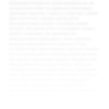
принуждения сотрудниками органов внутренних дел, что
непосредственно влияет на поддержание правопорядка и
обеспечение законности. Сложности и недостатки в данной
сфере способствуют снижению качества работы
правоохранительных органов и уменьшению доверия
населения. Цель работы состоит в исследовании основных
проблем, возникающих при применении мер
административного принуждения, а также в разработке
конкретных предложений по их устранению. В ходе
исследования будет проанализирована нормативно-правовая
база, рассмотрена практика применения административных
мер, выявлены существующие трудности. Предварительная
работа включает изучение отечественной и зарубежной
литературы по вопросам административного принуждения,
анализ законодательных актов, а также оценку практических
кейсов. Полученные результаты позволят сформировать
рекомендации, направленные на совершенствование
деятельности органов внутренних дел в части применения
административных мер.